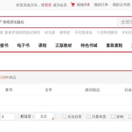
购物车
0
我的订单
我的云书房
欢迎光临当当，请
登录
成为会员
全部
全部分
搜:
多多罗漫画西游记系列
何为道
南明史
不完美传说
十日终焉新生
9.9
尾品汇
图书
签书
电子书
课程
正版教材
特色书城
童装童鞋
电子书
音像
影视
时尚美
共
120
件商品
母婴用
玩具
童书
文学
成功/励志
社会
孕婴服
保健/养生
文化
小说
建筑
童装童
家居日
家具装
配送至：
北京
当当自营
只看有货
促销
服装
特卖
预售
入驻商家
鞋