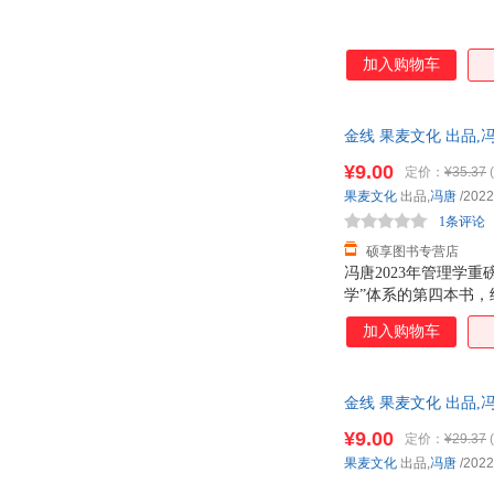
加入购物车
金线 果麦文化 出品
¥9.00
定价：
¥35.37
(
果麦文化
出品,
冯唐
/2022
1条评论
硕享图书专营店
冯唐2023年管理学
学”体系的第四本书
在用的管理工具。金
加入购物车
题。 职场有效管理
助你成为通才，不再
自己喜欢的人送什么
金线 果麦文化 出品
题都可以用一根金线
¥9.00
定价：
¥29.37
(
果麦文化
出品,
冯唐
/2022