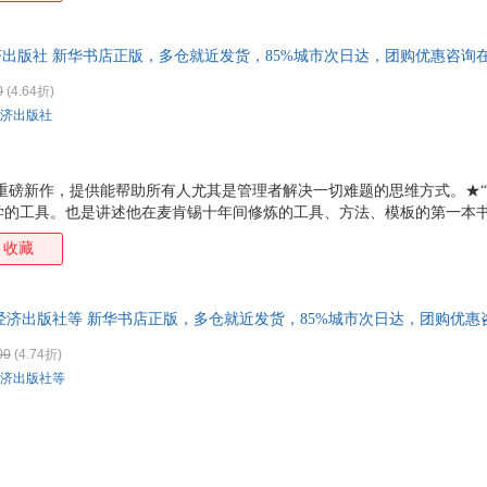
，不再害怕年龄危机、地域，打破公司、行业和地域的壁垒，持续为自己和
什么礼物？每天穿什么衣服？大到去哪个城市工作，在哪里安家？每一个
经济出版社 新华书店正版，多仓就近发货，85%城市次日达，团购优惠咨询
金线来解决，从此面对理不清头绪的问题时不再苦恼。★
0
(4.64折)
济出版社
理学重磅新作，提供能帮助所有人尤其是管理者解决一切难题的思维方式。★
学的工具。也是讲述他在麦肯锡十年间修炼的工具、方法、模板的第一本书
原理只是战术技巧，而金线原理才是战略思想。向高级解难者学习如何解
收藏
管理利器。独立解决问题，管理手下、带领团队，与同事交流心得，向上级
，不再害怕年龄危机、地域，打破公司、行业和地域的壁垒，持续为自己和
什么礼物？每天穿什么衣服？大到去哪个城市工作，在哪里安家？每一个
东经济出版社等 新华书店正版，多仓就近发货，85%城市次日达，团购优
金线来解决，从此面对理不清头绪的问题时不再苦恼。★
00
(4.74折)
济出版社等