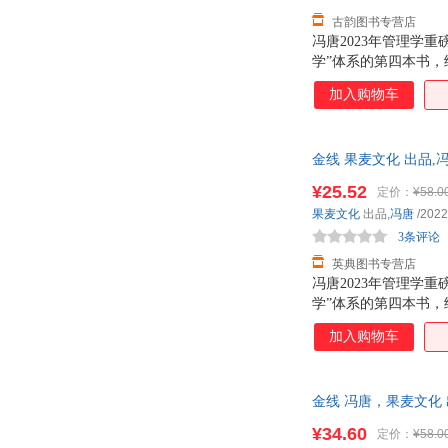
古韵图书专营店
冯唐2023年管理学
学”体系的第四本书
在用的管理工具。金
加入购物车
题。 职场有效管理
助你成为通才，不再
自己喜欢的人送什么
金线 果麦文化 出品,冯唐
题都可以用一根金线
¥25.52
定价：
¥58.0
果麦文化
出品,
冯唐
/2022
3条评论
英典图书专营店
冯唐2023年管理学
学”体系的第四本书
在用的管理工具。金
加入购物车
题。 职场有效管理
助你成为通才，不再
自己喜欢的人送什么
金线 冯唐，果麦文化
题都可以用一根金线
注店铺可享店铺优惠
¥34.60
定价：
¥58.0