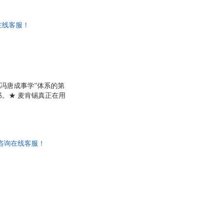
他人创造价值。★ 小
与我们的生活息息相关
在线客服！
“冯唐成事学”体系的第
。★ 麦肯锡真正在用
决不知如何下手的复杂
汇报成果，必不可少。
他人创造价值。★ 小
与我们的生活息息相关
惠咨询在线客服！