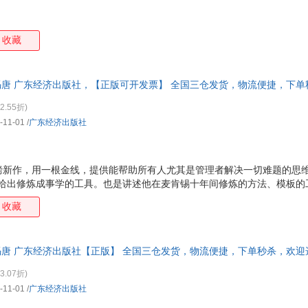
收藏
,冯唐 广东经济出版社，【正版可开发票】 全国三仓发货，物流便捷，下
2.55折)
-11-01
/
广东经济出版社
重磅新作，用一根金线，提供能帮助所有人尤其是管理者解决一切难题的思维
，给出修炼成事学的工具。也是讲述他在麦肯锡十年间修炼的方法、模板的
字塔原理是战术技巧，而金线原理是战略思想。向解难高手学习如何解决
收藏
助手。独立解决问题，管理手下、带领团队，与同事交流心得，向上级汇报
害怕年龄危机、地域限制，打破公司、行业和地域的壁垒，持续为自己和他
礼物？每天穿什么衣服？大到去哪个城市工作，在哪里安家？每一个与我
,冯唐 广东经济出版社【正版】 全国三仓发货，物流便捷，下单秒杀，欢迎
来解决，从此面对理不清头绪的问题时不再苦恼。 内文版
3.07折)
-11-01
/
广东经济出版社