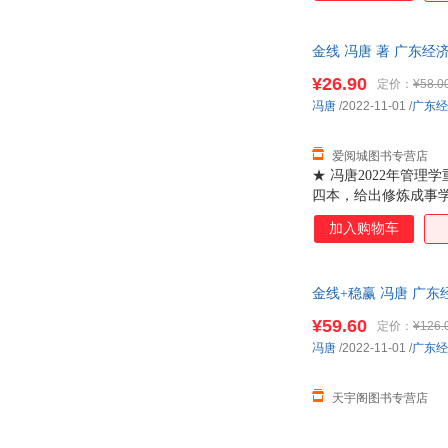
★ 帮助你成为通才
到给自己喜欢的人送
金线 冯唐 著 广东
的问题都可以用一根
¥26.90
定价：
¥58.0
冯唐
/2022-11-01
/
广东经
爱阅城图书专营店
★ 冯唐2022年管
四本，给出修炼成事
的管理工具。金字塔
加入购物车
问题。★ 职场推荐
★ 帮助你成为通才
到给自己喜欢的人送
金线+稳赢 冯唐 广
的问题都可以用一根
¥59.60
定价：
¥126.
冯唐
/2022-11-01
/
广东经
天宇阁图书专营店