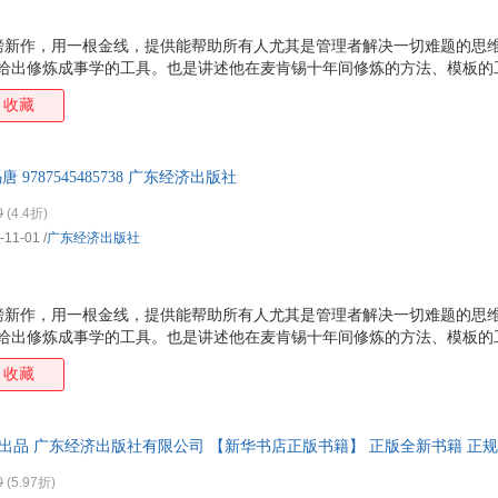
重磅新作，用一根金线，提供能帮助所有人尤其是管理者解决一切难题的思维
，给出修炼成事学的工具。也是讲述他在麦肯锡十年间修炼的方法、模板的
字塔原理是战术技巧，而金线原理是战略思想。向解难高手学习如何解决
收藏
助手。独立解决问题，管理手下、带领团队，与同事交流心得，向上级汇报
害怕年龄危机、地域限制，打破公司、行业和地域的壁垒，持续为自己和他
礼物？每天穿什么衣服？大到去哪个城市工作，在哪里安家？每一个与我
 9787545485738 广东经济出版社
来解决，从此面对理不清头绪的问题时不再苦恼。 内文版
0
(4.4折)
-11-01
/
广东经济出版社
重磅新作，用一根金线，提供能帮助所有人尤其是管理者解决一切难题的思维
，给出修炼成事学的工具。也是讲述他在麦肯锡十年间修炼的方法、模板的
字塔原理是战术技巧，而金线原理是战略思想。向解难高手学习如何解决
收藏
助手。独立解决问题，管理手下、带领团队，与同事交流心得，向上级汇报
害怕年龄危机、地域限制，打破公司、行业和地域的壁垒，持续为自己和他
礼物？每天穿什么衣服？大到去哪个城市工作，在哪里安家？每一个与我
 出品 广东经济出版社有限公司 【新华书店正版书籍】 正版全新书籍 正规
来解决，从此面对理不清头绪的问题时不再苦恼。 内文版
0
(5.97折)