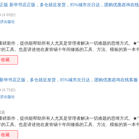
 正版 新华书店正版，多仓就近发货，85%城市次日达，团购优惠咨询在
箱包皮
手表饰
0
(4.69折)
运动户
济出版社
汽车用
食品
手机通
理学重磅新作，提供能帮助所有人尤其是管理者解决一切难题的思维方式。★
学的工具。也是讲述他在麦肯锡十年间修炼的工具、方法、模板的第一本书
数码影
原理只是战术技巧，而金线原理才是战略思想。向高级解难者学习如何解
电脑办
收藏
管理利器。独立解决问题，管理手下、带领团队，与同事交流心得，向上级
大家电
，不再害怕年龄危机、地域，打破公司、行业和地域的壁垒，持续为自己和
家用电
什么礼物？每天穿什么衣服？大到去哪个城市工作，在哪里安家？每一个
 新华书店正版，多仓就近发货，85%城市次日达，团购优惠咨询在线客服
金线来解决，从此面对理不清头绪的问题时不再苦恼。★
0
(4.75折)
济出版社
营店
理学重磅新作，提供能帮助所有人尤其是管理者解决一切难题的思维方式。★
学的工具。也是讲述他在麦肯锡十年间修炼的工具、方法、模板的第一本书
原理只是战术技巧，而金线原理才是战略思想。向高级解难者学习如何解
收藏
管理利器。独立解决问题，管理手下、带领团队，与同事交流心得，向上级