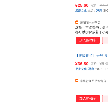
¥25.60
定价：
¥165.
果麦文化
出品；
冯唐
/20
辰图图书专营店
这是一本管理书，是冯
都可以拆解成若干小
达。 冯唐的管理学是
加入购物车
【正版新书】 金线 果
¥36.80
定价：
¥58.0
果麦文化
,
冯唐
/2022-11-
字里行间图书专营店
加入购物车