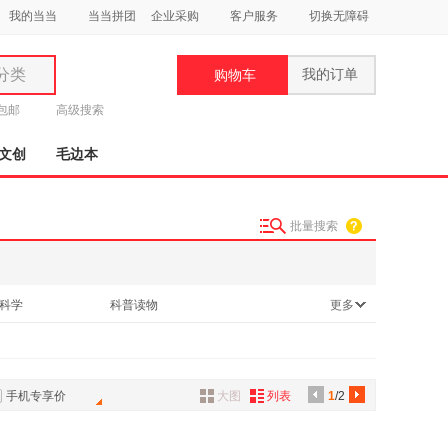
我的当当
当当拼团
企业采购
客户服务
切换无障碍
分类
我的订单
购物车
类
元包邮
高级搜索
文创
毛边本
批量搜索
妆
品
科学
科普读物
更多
饰
鞋
用
饰
手机专享价
大图
列表
1
/2