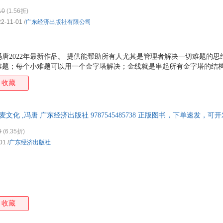
10
(1.56折)
22-11-01
/
广东经济出版社有限公司
唐2022年最新作品。 提供能帮助所有人尤其是管理者解决一切难题的思
难题；每个小难题可以用一个金字塔解决；金线就是串起所有金字塔的结
中西合璧的成事学。 掌握金线原理，就能解决一切问题。
收藏
麦文化 ,冯唐 广东经济出版社 9787545485738 正版图书，下单速发，
0
(6.35折)
01
/
广东经济出版社
收藏