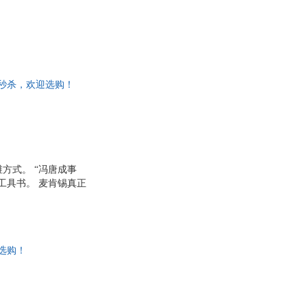
单秒杀，欢迎选购！
方式。 “冯唐成事
工具书。 麦肯锡真正
不知如何下手的复杂问
成果，必不可少。 帮
人创造价值。 小到给
们的生活息息相关的问
选购！