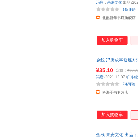
冯唐
，
果麦文化
出品
/20
1条评论
北配新华书店旗舰店
加入购物车
金线 冯唐成事修炼方
唐倾囊相授成事
¥35.10
定价：
¥58.0
冯唐
/2021-12-07
/
广东经
7条评论
科海图书专营店
加入购物车
金线 果麦文化 出品