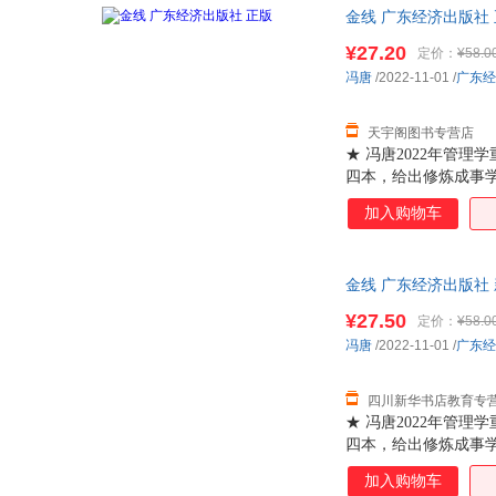
金线 广东经济出版社
¥27.20
定价：
¥58.0
冯唐
/2022-11-01
/
广东经
天宇阁图书专营店
★ 冯唐2022年管
四本，给出修炼成事
的管理工具。金字塔
加入购物车
问题。★ 职场推荐
★ 帮助你成为通才
到给自己喜欢的人送
金线 广东经济出版社
的问题都可以用一根
¥27.50
定价：
¥58.0
冯唐
/2022-11-01
/
广东经
四川新华书店教育专
★ 冯唐2022年管
四本，给出修炼成事
的管理工具。金字塔
加入购物车
问题。★ 职场推荐