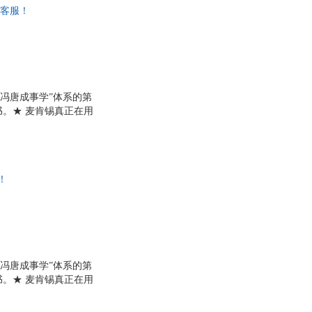
线客服！
具
品
外
品
讯
“冯唐成事学”体系的第
。★ 麦肯锡真正在用
音
决不知如何下手的复杂
公
汇报成果，必不可少。
他人创造价值。★ 小
器
与我们的生活息息相关
！
“冯唐成事学”体系的第
。★ 麦肯锡真正在用
决不知如何下手的复杂
汇报成果，必不可少。