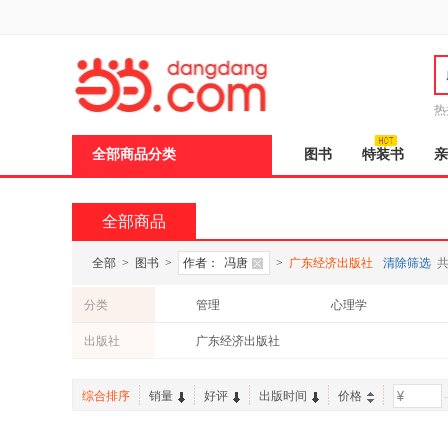
新
窗
口
打
开
无
障
热
碍
说
全部商品分类
图书
特装书
亲
明
页
面,
按
全部商品
Ctrl
加
波
全部
>
图书
>
作者：
冯唐
>
广东经济出版社
清除筛选
浪
键
分类
管理
心理学
打
开
中小学用书
艺术
出版社
广东经济出版社
导
盲
模
综合排序
销量
好评
出版时间
价格
-
式