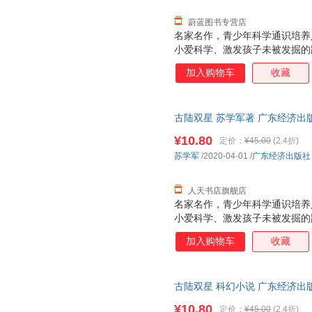
人工智能，从星际战争
蔚蓝图书专营店
名家名作，青少年科学通识培养
小爱科学、激发孩子未被发掘的
的有机结合，让孩子深入感受深
加入购物车
收藏
科学精神青少年求知的方向 激
和严谨兼备。科幻小说对青少年
索精神，是任何书籍都无法媲美
古陆双星 苏学军著 广东经济出
咖，知名科幻画家、《科幻世界
双星
向。本系列图书以冒险故事为形
¥10.80
定价：
¥45.00
(2.4折)
向青少年传递有科技含量的具备
苏学军
/2020-04-01
/
广东经济出版社
紧贴国家战略发展方向及教育改
人工智能，从星际战争
人天书店旗舰店
名家名作，青少年科学通识培养
小爱科学、激发孩子未被发掘的
的有机结合，让孩子深入感受深
加入购物车
收藏
科学精神青少年求知的方向 激
和严谨兼备。科幻小说对青少年
索精神，是任何书籍都无法媲美
古陆双星 科幻小说 广东经济出
咖，知名科幻画家、《科幻世界
向。本系列图书以冒险故事为形
¥10.80
定价：
¥45.00
(2.4折)