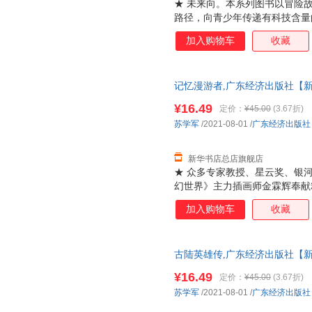
★ 未来向。本系列图书以冒险
路径，向青少年传递有科技含量
话题向，紧贴国家战略发展方向
加入购物车
收藏
际远航到人工智能，从星际战争
拓宽想象力的疆界。
记忆漫游者,广东经济出版社【新
票 多仓就近发货 85%城市次日送达
¥16.49
定价：
¥45.00
(3.67折)
苏学军
/2021-08-01
/
广东经济出版社
新华书店总店旗舰店
★ 众多专家教授、星云奖、银
幻世界》主力插画师金霖辉奉献
故事为形式，以极限科学为翅膀
加入购物车
收藏
量的具备深刻社会文化、哲学思
向及教育改革方向。系列书内容
争到时空跳跃，无不大开脑洞，
古陆英雄传,广东经济出版社【新
票 多仓就近发货 85%城市次日送达
¥16.49
定价：
¥45.00
(3.67折)
苏学军
/2021-08-01
/
广东经济出版社