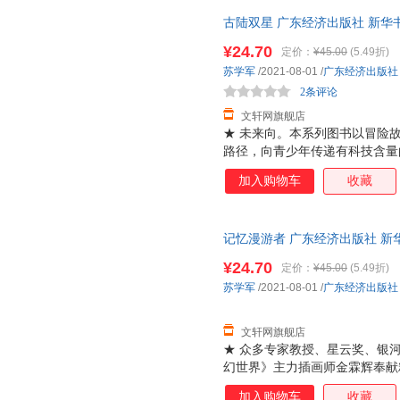
到时空跳跃，无不大开脑洞，有
古陆双星 广东经济出版社 新华
团购优惠咨询在线客服！
¥24.70
定价：
¥45.00
(5.49折)
苏学军
/2021-08-01
/
广东经济出版社
2条评论
文轩网旗舰店
★ 未来向。本系列图书以冒险
路径，向青少年传递有科技含量
话题向，紧贴国家战略发展方向
加入购物车
收藏
际远航到人工智能，从星际战争
拓宽想象力的疆界。
记忆漫游者 广东经济出版社 新
达，团购优惠咨询在线客服！
¥24.70
定价：
¥45.00
(5.49折)
苏学军
/2021-08-01
/
广东经济出版社
文轩网旗舰店
★ 众多专家教授、星云奖、银
幻世界》主力插画师金霖辉奉献
故事为形式，以极限科学为翅膀
加入购物车
收藏