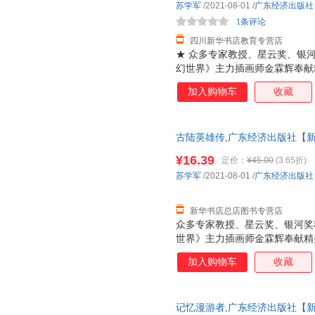
苏学军
/2021-08-01
/
广东经济出版社
1条评论
四川新华书店教育专营店
★ 众多专家教授、星云奖、银
幻世界》主力插画师金霖辉奉献
故事为形式，以极限科学为翅膀
加入购物车
收藏
量的具备深刻社会文化、哲学思
向及教育改革方向。系列书内容
争到时空跳跃，无不大开脑洞，
古陆英雄传,广东经济出版社【新
票 多仓就近发货 85%城市次日送达
¥16.39
定价：
¥45.00
(3.65折)
苏学军
/2021-08-01
/
广东经济出版社
新华书店总店图书专营店
众多专家教授、星云奖、银河奖
世界》主力插画师金霖辉奉献精
事为形式，以极限科学为翅膀，
加入购物车
收藏
的具备深刻社会文化、哲学思考
及教育改革方向。系列书内容含
到时空跳跃，无不大开脑洞，有
记忆漫游者,广东经济出版社【新