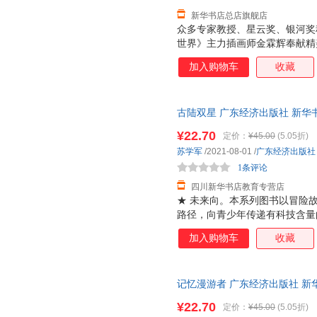
新华书店总店旗舰店
众多专家教授、星云奖、银河奖
世界》主力插画师金霖辉奉献精
事为形式，以极限科学为翅膀，
加入购物车
收藏
的具备深刻社会文化、哲学思考
及教育改革方向。系列书内容含
到时空跳跃，无不大开脑洞，有
古陆双星 广东经济出版社 新华
团购优惠咨询在线客服！
¥22.70
定价：
¥45.00
(5.05折)
苏学军
/2021-08-01
/
广东经济出版社
1条评论
四川新华书店教育专营店
★ 未来向。本系列图书以冒险
路径，向青少年传递有科技含量
话题向，紧贴国家战略发展方向
加入购物车
收藏
际远航到人工智能，从星际战争
拓宽想象力的疆界。
记忆漫游者 广东经济出版社 新
达，团购优惠咨询在线客服！
¥22.70
定价：
¥45.00
(5.05折)