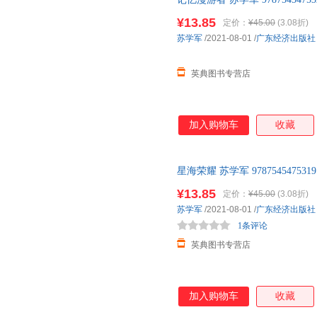
河奖科幻大咖真诚推荐，知名科
献精美大气封面图
¥13.85
定价：
¥45.00
(3.08折)
苏学军
/2021-08-01
/
广东经济出版社
英典图书专营店
加入购物车
收藏
星海荣耀 苏学军 9787545475
¥13.85
定价：
¥45.00
(3.08折)
苏学军
/2021-08-01
/
广东经济出版社
1条评论
英典图书专营店
加入购物车
收藏