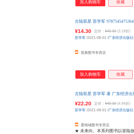
加入购物车
收藏
界，让科学精神引领青少年求知
习能力，文学性、故事性和严谨
的启迪及其所呈现的科学探索精
古陆双星 苏学军 978754547
授、星云奖、银河奖科幻大咖真
插画师金霖辉奉献精美大气封面
¥14.30
定价：
¥45.00
(3.18折)
苏学军
/2021-08-01
/
广东经济出版社
英典图书专营店
加入购物车
收藏
古陆双星 苏学军 著 广东经济
市次日达，团购优惠咨询在线客
¥22.20
定价：
¥45.00
(4.94折)
苏学军
/2021-08-01
/
广东经济出版社
爱阅城图书专营店
★ 未来向。本系列图书以冒险