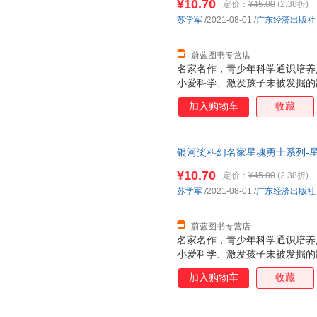
¥10.70
定价：
¥45.00
(2.38折)
苏学军
/2021-08-01
/
广东经济出版社
蔚蓝图书专营店
名家名作，青少年科学通识培养
小爱科学、激发孩子未被发掘的
的有机结合，让孩子深入感受深
加入购物车
收藏
科学精神青少年求知的方向 激
和严谨兼备。科幻小说对青少年
索精神，是任何书籍都无法媲美
银河奖科幻名家星魂勇士系列-
咖，知名科幻画家、《科幻世界
9787545475319 正版图书
向。本系列图书以冒险故事为形
¥10.70
定价：
¥45.00
(2.38折)
向青少年传递有科技含量的具备
苏学军
/2021-08-01
/
广东经济出版社
紧贴国家战略发展方向及教育改
人工智能，从星际战争
蔚蓝图书专营店
名家名作，青少年科学通识培养
小爱科学、激发孩子未被发掘的
的有机结合，让孩子深入感受深
加入购物车
收藏
科学精神青少年求知的方向 激
和严谨兼备。科幻小说对青少年
索精神，是任何书籍都无法媲美