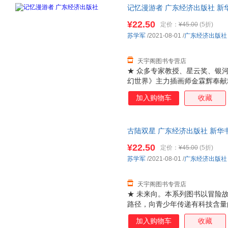
记忆漫游者 广东经济出版社 新
达，团购优惠咨询在线客服！
¥22.50
定价：
¥45.00
(5折)
苏学军
/2021-08-01
/
广东经济出版社
天宇阁图书专营店
★ 众多专家教授、星云奖、银
幻世界》主力插画师金霖辉奉献
故事为形式，以极限科学为翅膀
加入购物车
收藏
量的具备深刻社会文化、哲学思
向及教育改革方向。系列书内容
争到时空跳跃，无不大开脑洞，
古陆双星 广东经济出版社 新华
团购优惠咨询在线客服！
¥22.50
定价：
¥45.00
(5折)
苏学军
/2021-08-01
/
广东经济出版社
天宇阁图书专营店
★ 未来向。本系列图书以冒险
路径，向青少年传递有科技含量
话题向，紧贴国家战略发展方向
加入购物车
收藏
际远航到人工智能，从星际战争