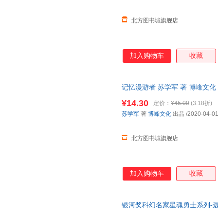
北方图书城旗舰店
加入购物车
收藏
记忆漫游者 苏学军 著 博峰文
版图书书籍】 新华书店 正版全新
¥14.30
定价：
¥45.00
(3.18折)
送达！
苏学军
著
博峰文化
出品
/2020-04-0
北方图书城旗舰店
加入购物车
收藏
银河奖科幻名家星魂勇士系列-
9787545475340 正版图书