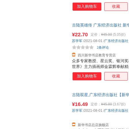
事为形式，以极限科学为翅膀，
加入购物车
收藏
的具备深刻社会文化、哲学思考
及教育改革方向。系列书内容含
到时空跳跃，无不大开脑洞，有
古陆英雄传 广东经济出版社 新
达，团购优惠咨询在线客服！
¥22.70
定价：
¥45.00
(5.05折)
苏学军
/2021-08-01
/
广东经济出版社
2条评论
四川新华书店教育专营店
众多专家教授、星云奖、银河奖
世界》主力插画师金霖辉奉献精
事为形式，以极限科学为翅膀，
加入购物车
收藏
的具备深刻社会文化、哲学思考
及教育改革方向。系列书内容含
到时空跳跃，无不大开脑洞，有
古陆双星,广东经济出版社【新华
多仓就近发货 85%城市次日送达！
¥16.49
定价：
¥45.00
(3.67折)
苏学军
/2021-08-01
/
广东经济出版社
新华书店总店旗舰店