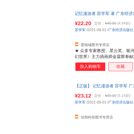
记忆漫游者 苏学军 著 广东经
城市次日达，团购优惠咨询在线
¥22.20
定价：
¥45.00
(4.94折)
苏学军
/2021-08-01
/
广东经济出版社
爱阅城图书专营店
★ 众多专家教授、星云奖、银
幻世界》主力插画师金霖辉奉献
故事为形式，以极限科学为翅膀
加入购物车
收藏
量的具备深刻社会文化、哲学思
向及教育改革方向。系列书内容
争到时空跳跃，无不大开脑洞，
【正版】 记忆漫游者 苏学军 广东经
单速发，可开发票，售后无忧！
¥23.12
定价：
¥45.00
(5.14折)
苏学军
/2021-08-01
/
广东经济出版社
佳阅科技图书专营店