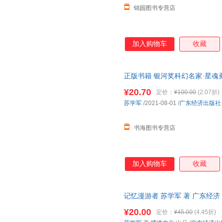
锦园图书专营店
加入购物车
收藏
正版书籍 银河奖科幻名家·星魂
图书支持发票 七天无理由退货
¥20.70
定价：
¥100.00
(2.07折)
苏学军
/2021-08-01
/
广东经济出版社
书海图书专营店
加入购物车
收藏
记忆漫游者 苏学军 著 广东经济
9787545475326
¥20.00
定价：
¥45.00
(4.45折)