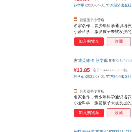
向青少年传递有科技含量的具备
苏学军
/2020-04-01
/
广东经济出版社
紧贴国家战略发展方向及教育改
人工智能，从星际战争
蔚蓝图书专营店
名家名作，青少年科学通识培养
小爱科学、激发孩子未被发掘的
的有机结合，让孩子深入感受深
加入购物车
收藏
科学精神青少年求知的方向 激
和严谨兼备。科幻小说对青少年
索精神，是任何书籍都无法媲美
古陆英雄传 苏学军 978754547
咖，知名科幻画家、《科幻世界
向。本系列图书以冒险故事为形
¥13.85
定价：
¥45.00
(3.08折)
向青少年传递有科技含量的具备
苏学军
/2021-08-01
/
广东经济出版社
紧贴国家战略发展方向及教育改
人工智能，从星际战争
英典图书专营店
名家名作，青少年科学通识培养
小爱科学、激发孩子未被发掘的
的有机结合，让孩子深入感受深
加入购物车
收藏
科学精神青少年求知的方向 激
性、故事性和严谨性兼备。科幻
呈现的科学探索精神，是任何书
记忆漫游者 苏学军 978754547