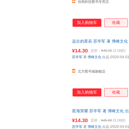
佳阅科技图书专营店
加入购物车
收藏
远古的星辰 苏学军 著 博峰文
版图书书籍】 新华书店 正版全新
¥14.30
定价：
¥45.00
(3.18折)
送达！
苏学军
著
博峰文化
出品
/2020-04-0
北方图书城旗舰店
加入购物车
收藏
星海荣耀 苏学军 著 博峰文化
图书书籍】 新华书店 正版全新书
¥14.30
定价：
¥45.00
(3.18折)
达！
苏学军
著
博峰文化
出品
/2020-04-0