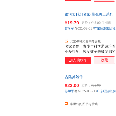
拓宽想象力的疆界。
银河奖科幻名家·星魂勇士系列：古陆
货可开电子发票。划线价为图书
¥19.79
定价：
¥45.00
(4.4折)
准。（书名没写全多少册的均为
苏学军
/2021-08-01
/
广东经济出版社
北京枫林苑图书专营店
名家名作，青少年科学通识培养
小爱科学、激发孩子未被发掘的
的有机结合，让孩子深入感受深
加入购物车
收藏
科学精神青少年求知的方向 激
性、故事性和严谨性兼备。科幻
呈现的科学探索精神，是任何书
古陆英雄传
河奖科幻大咖真诚推荐，知名科
献精美大气封面图
¥23.00
定价：
¥23.00
苏学军
著
/2025-06-21
/
广东经济出版
字里行间图书专营店