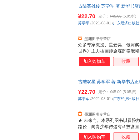
争到时空跳跃，无不大开脑洞，
古陆英雄传 苏学军 著 新华书
购优惠咨询在线客服！
¥22.70
定价：
¥45.00
(5.05折)
苏学军
/2021-08-01
/
广东经济出版社
墨渊图书专营店
众多专家教授、星云奖、银河奖
世界》主力插画师金霖辉奉献精
事为形式，以极限科学为翅膀，
加入购物车
收藏
的具备深刻社会文化、哲学思考
及教育改革方向。系列书内容含
到时空跳跃，无不大开脑洞，有
古陆双星 苏学军 著 新华书店
优惠咨询在线客服！
¥22.70
定价：
¥45.00
(5.05折)
苏学军
/2021-08-01
/
广东经济出版社
墨渊图书专营店
★ 未来向。本系列图书以冒险
路径，向青少年传递有科技含量
话题向，紧贴国家战略发展方向
加入购物车
收藏
际远航到人工智能，从星际战争