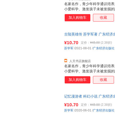
名家名作，青少年科学通识培养
小爱科学、激发孩子未被发掘的
的有机结合，让孩子深入感受深
加入购物车
收藏
科学精神青少年求知的方向 激
和严谨兼备。科幻小说对青少年
索精神，是任何书籍都无法媲美
古陆英雄传 苏学军著 广东经济
咖，知名科幻画家、《科幻世界
陆英雄传
向。本系列图书以冒险故事为形
¥10.70
定价：
¥45.00
(2.38折)
向青少年传递有科技含量的具备
苏学军
/2021-08-01
/
广东经济出版社
紧贴国家战略发展方向及教育改
人工智能，从星际战争
人天书店旗舰店
名家名作，青少年科学通识培养
小爱科学、激发孩子未被发掘的
的有机结合，让孩子深入感受深
加入购物车
收藏
科学精神青少年求知的方向 激
和严谨兼备。科幻小说对青少年
索精神，是任何书籍都无法媲美
记忆漫游者 科幻小说 广东经济
咖，知名科幻画家、《科幻世界
向。本系列图书以冒险故事为形
¥10.70
定价：
¥45.00
(2.38折)
向青少年传递有科技含量的具备
苏学军
/2020-06-01
/
广东经济出版社
紧贴国家战略发展方向及教育改