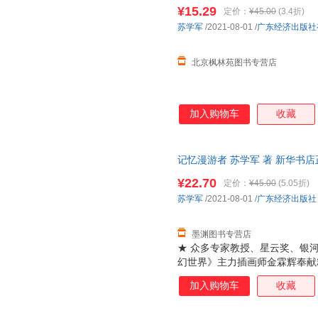
可开电子发票。划线价为图书市
¥15.29
定价：
¥45.00
(3.4折)
（书名没写全多少册的均为单本
苏学军
/2021-08-01
/
广东经济出版社
北京枫林苑图书专营店
加入购物车
收藏
记忆漫游者 苏学军 著 新华书
购优惠咨询在线客服！
¥22.70
定价：
¥45.00
(5.05折)
苏学军
/2021-08-01
/
广东经济出版社
墨渊图书专营店
★ 众多专家教授、星云奖、银
幻世界》主力插画师金霖辉奉献
故事为形式，以极限科学为翅膀
加入购物车
收藏
量的具备深刻社会文化、哲学思
向及教育改革方向。系列书内容