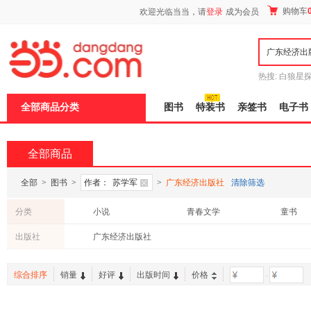
新
购物车
欢迎光临当当，请
登录
成为会员
窗
口
打
开
无
障
热搜:
白狼星
碍
师3
重建秦
说
全部商品分类
图书
特装书
亲签书
电子书
明
页
面,
按
全部商品
Ctrl
加
波
全部
>
图书
>
作者：
苏学军
>
广东经济出版社
清除筛选
浪
键
分类
小说
青春文学
童书
打
开
出版社
广东经济出版社
导
盲
模
综合排序
销量
好评
出版时间
价格
-
式