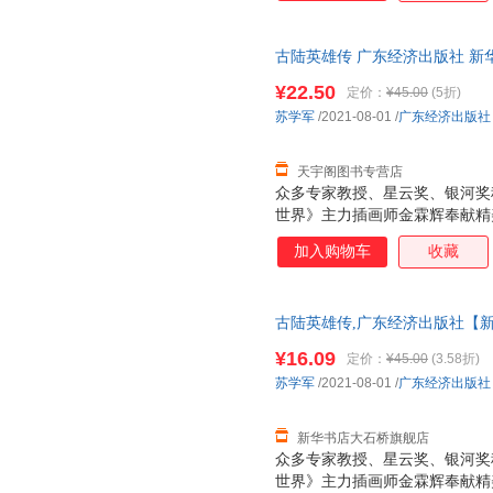
拓宽想象力的疆界。
古陆英雄传 广东经济出版社 新
达，团购优惠咨询在线客服！
¥22.50
定价：
¥45.00
(5折)
苏学军
/2021-08-01
/
广东经济出版社
天宇阁图书专营店
众多专家教授、星云奖、银河奖
世界》主力插画师金霖辉奉献精
事为形式，以极限科学为翅膀，
加入购物车
收藏
的具备深刻社会文化、哲学思考
及教育改革方向。系列书内容含
到时空跳跃，无不大开脑洞，有
古陆英雄传,广东经济出版社【新
仓就近发货 85%城市次日送达！团购
¥16.09
定价：
¥45.00
(3.58折)
苏学军
/2021-08-01
/
广东经济出版社
新华书店大石桥旗舰店
众多专家教授、星云奖、银河奖
世界》主力插画师金霖辉奉献精