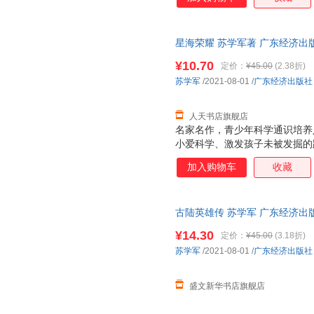
量的具备深刻社会文化、哲学思
向及教育改革方向。系列书内容
争到时空跳跃，无不大开脑洞，
星海荣耀 苏学军著 广东经济出
荣耀
¥10.70
定价：
¥45.00
(2.38折)
苏学军
/2021-08-01
/
广东经济出版社
人天书店旗舰店
名家名作，青少年科学通识培养
小爱科学、激发孩子未被发掘的
的有机结合，让孩子深入感受深
加入购物车
收藏
科学精神青少年求知的方向 激
和严谨兼备。科幻小说对青少年
索精神，是任何书籍都无法媲美
古陆英雄传 苏学军 广东经济出
咖，知名科幻画家、《科幻世界
仓就近发货
向。本系列图书以冒险故事为形
¥14.30
定价：
¥45.00
(3.18折)
向青少年传递有科技含量的具备
苏学军
/2021-08-01
/
广东经济出版社
紧贴国家战略发展方向及教育改
人工智能，从星际战争
盛文新华书店旗舰店