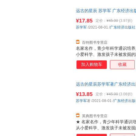
远古的星辰 苏学军 广东经济出版社 9
¥17.85
定价：
¥45.00
(3.97折)
苏学军
/2021-08-01
/
广东经济出版社
百特图书专营店
名家名作，青少年科学通识培养
小爱科学、激发孩子未被发掘的
的有机结合，让孩子深入感受深
加入购物车
收藏
科学精神青少年求知的方向 激
性、故事性和严谨性兼备。科幻
呈现的科学探索精神，是任何书
远古的星辰苏学军著广东经济出版社97
河奖科幻大咖真诚推荐，知名科
献精美大气封面
¥13.85
定价：
¥45.00
(3.08折)
苏学军
著
/2021-08-01
/
广东经济出版
英典图书专营店
★ 名家名作，青少年科学通识
从小爱科学、激发孩子未被发掘
探险的有机结合，让孩子深入感