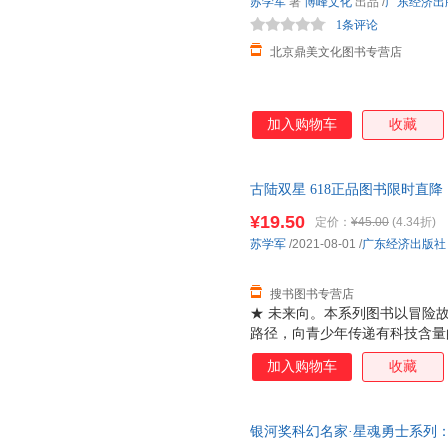
苏学军
著
博峰文化
出品
/
广东经济出
1条评论
北京鼎美文化图书专营店
加入购物车
收藏
古陆双星 618正品图书限时直降！6.1
15！
¥19.50
定价：
¥45.00
(4.34折)
苏学军
/2021-08-01
/
广东经济出版社
搜书图书专营店
★ 未来向。本系列图书以冒险
路径，向青少年传递有科技含量
话题向，紧贴国家战略发展方向
加入购物车
收藏
际远航到人工智能，从星际战争
拓宽想象力的疆界。
银河奖科幻名家·星魂勇士系列：古陆