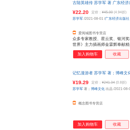
古陆英雄传 苏学军 著 广东经
咖，知名科幻画家、《科幻世界
城市次日达，团购优惠咨询在线
向。本系列图书以冒险故事为形
¥22.20
定价：
¥45.00
(4.94折)
向青少年传递有科技含量的具备
苏学军
/2021-08-01
/
广东经济出版社
紧贴国家战略发展方向及教育改
人工智能，从星际战争
爱阅城图书专营店
众多专家教授、星云奖、银河奖
世界》主力插画师金霖辉奉献精
事为形式，以极限科学为翅膀，
加入购物车
收藏
的具备深刻社会文化、哲学思考
及教育改革方向。系列书内容含
到时空跳跃，无不大开脑洞，有
记忆漫游者 苏学军 著；博峰文
票，优质售后，支持7天无理由
¥19.29
定价：
¥241.34
(0.8折)
苏学军
著；
博峰文化
出品
/2021-08-
概念图书专营店
加入购物车
收藏