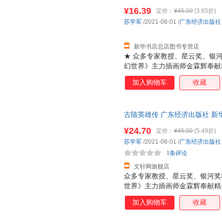
票 多仓就近发货 85%城市次日送达
¥16.39
定价：
¥45.00
(3.65折)
苏学军
/2021-08-01
/
广东经济出版社
新华书店总店图书专营店
★ 众多专家教授、星云奖、银
幻世界》主力插画师金霖辉奉献
故事为形式，以极限科学为翅膀
加入购物车
收藏
量的具备深刻社会文化、哲学思
向及教育改革方向。系列书内容
争到时空跳跃，无不大开脑洞，
古陆英雄传 广东经济出版社 新
达，团购优惠咨询在线客服！
¥24.70
定价：
¥45.00
(5.49折)
苏学军
/2021-08-01
/
广东经济出版社
1条评论
文轩网旗舰店
众多专家教授、星云奖、银河奖
世界》主力插画师金霖辉奉献精
事为形式，以极限科学为翅膀，
加入购物车
收藏
的具备深刻社会文化、哲学思考
及教育改革方向。系列书内容含