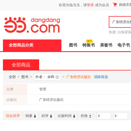
新
购物车
欢迎光临当当，请
登录
成为会员
窗
口
打
开
无
障
热搜:
白狼星
碍
师3
重建秦
说
全部商品分类
图书
特装书
亲签书
电子书
明
页
面,
按
全部商品
Ctrl
加
波
全部
>
图书
>
作者：
余晖
>
广东经济出版社
清除筛选
浪
键
分类
管理
打
开
出版社
广东经济出版社
导
盲
模
综合排序
销量
好评
出版时间
价格
-
式