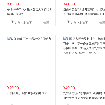
¥19.80
¥41.60
备考2026年12月星火英语大学英语四
波西和皮普7册经典套装(小小聪
级词汇周计划
系列绘本)0-4岁低幼启蒙情绪管
养成绘本，引导宝宝认识接纳情
加入购物车
收藏
加入购物车
收藏
养好品质，发现快
¥29.90
¥49.00
认知觉醒 开启自我改变的原动力
刘擎西方现代思想讲义（畅销超8
册中学生高分作文素材库常驻寒
阅读书单，奇葩说导师刘擎经典