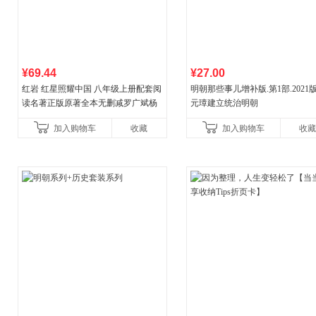
¥69.44
¥27.00
红岩 红星照耀中国 八年级上册配套阅
明朝那些事儿增补版.第1部.2021版
读名著正版原著全本无删减罗广斌杨
元璋建立统治明朝
益言著套装共2册 红色经典阅读书籍
加入购物车
收藏
加入购物车
收藏
初中生课外书中国青