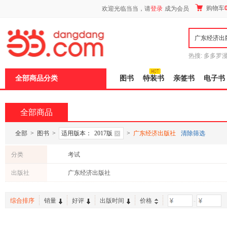
新
购物车
欢迎光临当当，请
登录
成为会员
窗
口
打
开
无
障
热搜:
多多罗
碍
传说
十日终
说
全部商品分类
图书
特装书
亲签书
电子书
明
页
面,
按
全部商品
Ctrl
加
波
全部
>
图书
>
适用版本：
2017版
>
广东经济出版社
清除筛选
浪
键
分类
考试
打
开
出版社
广东经济出版社
导
盲
模
综合排序
销量
好评
出版时间
价格
-
式