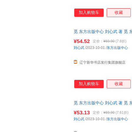
窦昕
戴扬本
陈颖
金世实
朱清
周琦
加入购物车
收藏
张莉
张建明
杨婷婷
谢逢蓓
吴建中
苏辙
觅 东方出版中心 刘心武 著 觅 
卢敏
李玉珍
李峰
¥54.52
定价：
¥69.90
(7.8折)
克雷洛夫
傅佩荣
弗兰克
刘心武
/2023-10-01
/
东方出版中心
陈红
铲史官
波普
hans
海明威
马克·吐
辽宁新华书店发行集团旗舰店
安托万·德·圣埃克苏佩里
帕特里克
朱刚
郑丹丹
张新颖
张伟
加入购物车
收藏
张居正
张宏杰
张冲
有川真由美
殷健灵
伊索
杨光
觅 东方出版中心 刘心武 著 觅 
许知远
熊斌
王一
王小妮
王敏
¥53.13
定价：
¥69.90
(7.61折)
刘心武
/2023-10-01
/
东方出版中心
王君
孙敏
孙律
斯蒂芬·吉利根
沈嘉柯
佘卓桓