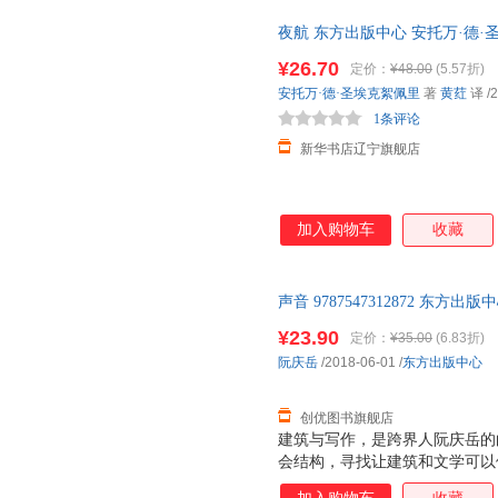
夜航 东方出版中心 安托万·德·
¥26.70
定价：
¥48.00
(5.57折)
安托万·德·圣埃克絮佩里
著
黄荭
译
/2
1条评论
新华书店辽宁旗舰店
加入购物车
收藏
声音 9787547312872 东
购物无忧
¥23.90
定价：
¥35.00
(6.83折)
阮庆岳
/2018-06-01
/
东方出版中心
创优图书旗舰店
建筑与写作，是跨界人阮庆岳的
会结构，寻找让建筑和文学可以