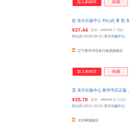
加入购物车
收藏
王丽
田娜
邱庆剑
罗琳
刘小枫
李文俊
歌德
樊纲
丁立梅
恕 东方出版中心 刘心武 著 恕 
埃米尼亚·伊贝拉
阿来
钟鸣
¥37.44
定价：
¥48.00
(7.8折)
张纯如
詹姆斯
翟永明
刘心武
/2018-08-01
/
东方出版中心
徐芳
温迪
王水照
辽宁新华书店发行集团旗舰店
司马彦
李鹏
李晶
黄兴涛
黄荭
胡传吉
宝树
朱墨
周涛
加入购物车
收藏
张帆
余卓轩
叶新
夏立君
文静
田建国
觅 东方出版中心 新华书店正版
沈从文
钱仲联
吕鹏
咨询在线客服！
¥35.70
定价：
¥69.90
(5.11折)
高得诚
陈林
曹岫云
刘心武
/2023-10-01
/
东方出版中心
朱惠芳
周小进
徐波
王永杰
王维
孙超
文轩网旗舰店
马华
罗勇
孔雀绿