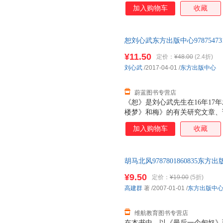
加入购物车
收藏
恕刘心武东方出版中心9787547
您购物无忧
¥11.50
定价：
¥48.00
(2.4折)
刘心武
/2017-04-01
/
东方出版中心
蔚蓝图书专营店
《恕》是刘心武先生在16年17
楼梦》和梅》的有关研究文章、
过回忆旧友往事、关注现实生活和
加入购物车
收藏
和心得、与读者和媒体的互动交
者”的文底和魅力，适合广大文
1977年发表的短篇小说《班主
胡马北风978780186083
的茅盾文学奖和上海长篇小说奖
此书为单本而非一套，如有疑问
楼梦》”，具有较高的影响力。 ;
¥9.50
定价：
¥19.00
(5折)
高建群
著
/2007-01-01
/
东方出版中
维航教育图书专营店
在本书中，以《最后一个匈奴》