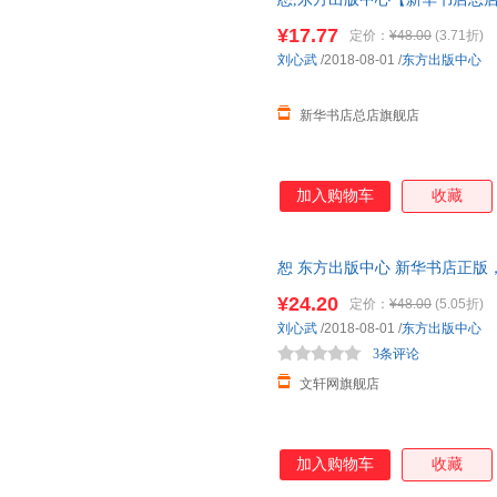
林乾
雷颐
江弱水
发货 85%城市次日送达！团购优惠咨
¥17.77
定价：
¥48.00
(3.71折)
张勇
温铁军
王海
刘心武
/2018-08-01
/
东方出版中心
贝克
张阳
许纪霖
沈洁
沈斌
吕叔湘
新华书店总店旗舰店
胡小跃
柏杨
巴里
袁岳
杨冰
文一
加入购物车
收藏
王钦
王东
林语堂
独木舟
蔡翔
冰波
杨帆
闾佳
李存山
恕 东方出版中心 新华书店正版
咨询在线客服！
程十发
张硕
张明
¥24.20
定价：
¥48.00
(5.05折)
刘军
李强
李可书
刘心武
/2018-08-01
/
东方出版中心
3条评论
程光炜
陈荣捷
是枝裕
文轩网旗舰店
刘杰
刘健
黄爱东
张剑
叶圣陶
徐中玉
刘宏
李斌
陈忠实
加入购物车
收藏
西川
王崧舟
王守仁