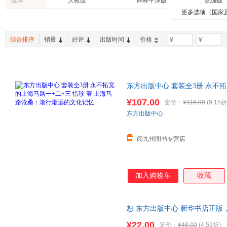
版本
人教版
译林牛津版
统编版
辽宁人民出版社
长春出版社
巴金
李静
稻盛和
青豆书坊
高顿教育
魅丽文
更多选项（国家
两性关系
古籍
亲子/家
田自秉
查尔斯·汉迪
沈志华
竹石文化
世纪文景
书中缘
其他
时尚/美妆
工具书
来新夏
郭学萍
曾孜荣
有容书邦
新世界青春
综合排序
销量
好评
出版时间
价格
-
孕产/胎教
家庭/家居
二手书
葛亮
王安忆
张荫麟
波波乌(BOBOWU)
中考45套题
良师三
手工/DIY
特装书
休闲/爱
王充闾
张秋生
史铁生
颜炼军
卡尔·古斯塔夫·荣格
陈恒
东方出版中心 套装全3册 永不拓
叶小鱼
刘瑜
季羡林
桑：渐行渐远的文化记忆
¥107.00
定价：
¥116.99
(9.15折
赵明
丹尼尔
朱东润
东方出版中心
王俊
蔡朝阳
汪曾祺
刘达临
梁永安
冯友兰
阅九州图书专营店
杨军
黄天骥
尼采
葛剑雄
西野智彦
金克木
加入购物车
收藏
周兴陆
王庆节
郭敬明
韦力
王学成
刘平
周锐
卡尔
哈全安
恕 东方出版中心 新华书店正版
咨询在线客服！
鲁迅
楼宇烈
刘建平
¥22.00
定价：
¥48.00
(4.59折)