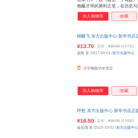
饱蘸才华的犀利之笔，在历史与
民族的最后走向，楼兰王朝的生
加入购物车
收藏
铁骑纵横，中亚西亚的雄风景等
文明史，其实是农耕文化与游牧
文明史”。
蝴蝶飞 东方出版中心 新华书店
优惠咨询在线客服！
¥13.70
定价：
¥30.00
(4.57折)
赵玫
著
/2017-08-01
/
东方出版中心
天宇阁图书专营店
加入购物车
收藏
呼愁 东方出版中心 新华书店正
惠咨询在线客服！
¥16.50
定价：
¥36.00
(4.59折)
金岳清
著
/2015-10-01
/
东方出版中