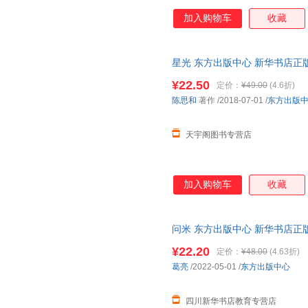
雀》《北鸢》宏大的历史叙事回
加入购物车
收藏
茧，用悬疑之笔，表达人心底的
具有悬疑感的中短篇小说，字字
的族裔，自闭的天才摆弄着色彩
星光 东方出版中心 新华书店正
后用竹制的纳凉器具错位相认..
惠咨询在线客服！
这位被称为“当代拥有潜力的小
¥22.50
定价：
¥49.00
(4.6折)
点了一盏桂花香，不识大字的底
陈思和
著作
/2018-07-01
/
东方出版
慧。痴迷于其中的读者，看不透
里罪恶昭著；爱欲焦灼
天宇阁图书专营店
加入购物车
收藏
问米 东方出版中心 新华书店正
惠咨询在线客服！
¥22.20
定价：
¥48.00
(4.63折)
葛亮
/2022-05-01
/
东方出版中心
四川新华书店教育专营店