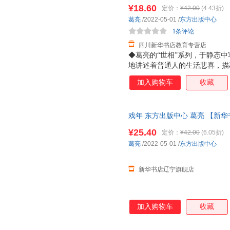
惠咨询在线客服！
引车卖浆之流，还是饱读诗书的
¥18.60
定价：
¥42.00
(4.43折)
是普通人（小人物）面对浮沉命
葛亮
/2022-05-01
/
东方出版中心
气与久违的气节风骨。也许这也
1条评论
息尚存于民间奇人与知
四川新华书店教育专营店
◆葛亮的“世相”系列，于静态
地讲述着普通人的生活悲喜，描
也不太会有大开大阖的面目。生
加入购物车
收藏
悲伤的洪流以不同形式刷洗着岁
的主人公是毛果，也是葛亮，《
说。故事围绕着成分良好，背景
戏年 东方出版中心 葛亮 【新华
一般的串起边缘人、世间事，可
引车卖浆之流，还是饱读诗书的
¥25.40
定价：
¥42.00
(6.05折)
是普通人（小人物）面对浮沉命
葛亮
/2022-05-01
/
东方出版中心
气与久违的气节风骨。也许这也
息尚存于民间奇人与知
新华书店辽宁旗舰店
加入购物车
收藏