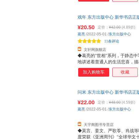
戏年 东方出版中心 新华书店正
惠咨询在线客服！
¥20.50
定价：
¥42.00
(4.89折)
葛亮
/2022-05-01
/
东方出版中心
11条评论
文轩网旗舰店
◆葛亮的“世相”系列，于静态
地讲述着普通人的生活悲喜，描
也不太会有大开大阖的面目。生
加入购物车
收藏
悲伤的洪流以不同形式刷洗着岁
的主人公是毛果，也是葛亮，《
说。故事围绕着成分良好，背景
问米 东方出版中心 新华书店正
一般的串起边缘人、世间事，可
惠咨询在线客服！
引车卖浆之流，还是饱读诗书的
¥22.00
定价：
¥48.00
(4.59折)
是普通人（小人物）面对浮沉命
葛亮
/2022-05-01
/
东方出版中心
气与久违的气节风骨。也许这也
息尚存于民间奇人与知
天宇阁图书专营店
◆莫言、姜文、严歌苓、肖战等联
度荣获《亚洲周刊》“全球华文