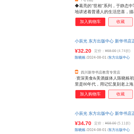
7号书坊
◆葛亮的“世相”系列，于静态
地讲述着普通人的生活悲喜，描
也不太会有大开大阖的面目。生
加入购物车
收藏
悲伤的洪流以不同形式刷洗着岁
的主人公是毛果，也是葛亮，《
说。故事围绕着成分良好，背景
小辰光 东方出版中心 新华书店
一般的串起边缘人、世间事，可
优惠咨询在线客服！
引车卖浆之流，还是饱读诗书的
¥32.20
定价：
¥68.00
(4.74折)
是普通人（小人物）面对浮沉命
陈晓栋
/2024-08-01
/
东方出版中心
气与久违的气节风骨。也许这也
息尚存于民间奇人与知
四川新华书店教育专营店
·资深美食&美酒媒体人陈晓栋初
里是80年代，用记忆复刻老上
巾、羊肉串、防空洞、泡饭、盐水
加入购物车
收藏
记忆深处的童年印痕，原来我们
小辰光 东方出版中心 新华书店
优惠咨询在线客服！
¥34.70
定价：
¥68.00
(5.11折)
陈晓栋
/2024-08-01
/
东方出版中心