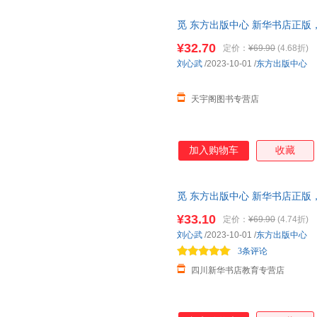
刘伟
常青
张炜
觅 东方出版中心 新华书店正版
阎连科
王小庆
咨询在线客服！
¥32.70
定价：
¥69.90
(4.68折)
陆蓓容
刘畅
何平
刘心武
/2023-10-01
/
东方出版中心
周国林
赵丹
王东东
普鲁塔克
吕思勉
罗建平
天宇阁图书专营店
李熙
李波
蒋凡
鲍硕超
朱凌
张志强
王静
孙甘露
邵宇
加入购物车
收藏
刘亮程
梁启超
冷玉斌
戴维
陈云
余雷
觅 东方出版中心 新华书店正版
钱培鑫
毛晋
李青
咨询在线客服！
¥33.10
定价：
¥69.90
(4.74折)
郭沫若
程俊英
陈洁
刘心武
/2023-10-01
/
东方出版中心
张远
张程
叶嘉莹
3条评论
王尔德
托马斯
木卫二
四川新华书店教育专营店
凌志军
关健明
顾颉刚
赵然
张春柏
于坚