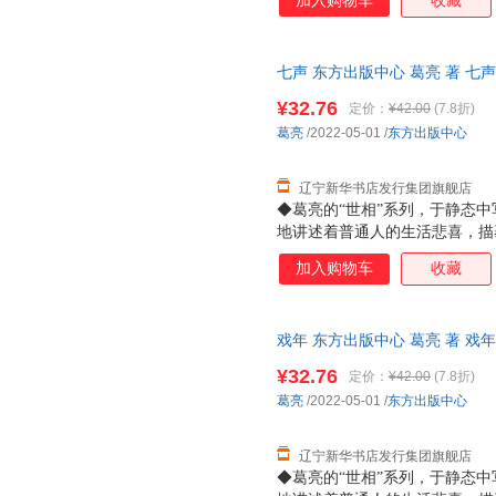
加入购物车
收藏
七声 东方出版中心 葛亮 著 七声
¥32.76
定价：
¥42.00
(7.8折)
葛亮
/2022-05-01
/
东方出版中心
辽宁新华书店发行集团旗舰店
◆葛亮的“世相”系列，于静态
地讲述着普通人的生活悲喜，描
也不太会有大开大阖的面目。生
加入购物车
收藏
悲伤的洪流以不同形式刷洗着岁
的主人公是毛果，也是葛亮，《
说。故事围绕着成分良好，背景
戏年 东方出版中心 葛亮 著 戏年
一般的串起边缘人、世间事，可
引车卖浆之流，还是饱读诗书的
¥32.76
定价：
¥42.00
(7.8折)
是普通人（小人物）面对浮沉命
葛亮
/2022-05-01
/
东方出版中心
气与久违的气节风骨。也许这也
息尚存于民间奇人与知
辽宁新华书店发行集团旗舰店
◆葛亮的“世相”系列，于静态