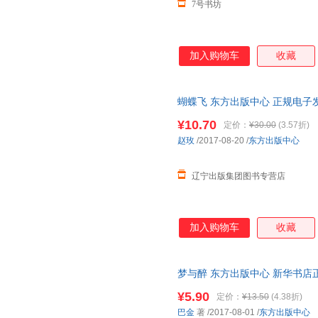
7号书坊
塞尔玛·拉格洛夫
乔纳森·斯威夫特
帕尔默
茅盾
马兰
罗伯特·
刘绪源
刘新民
刘莎
加入购物车
收藏
李智
李辉
克里斯
江南
霍晨昕
黄宇
蝴蝶飞 东方出版中心 正规电子
郭宇
葛竞
傅踢踢
¥10.70
定价：
¥30.00
(3.57折)
房龙
方华文
丁帆
赵玫
/2017-08-20
/
东方出版中心
博尔赫斯
巴尔扎克
辽宁出版集团图书专营店
加入购物车
收藏
梦与醉 东方出版中心 新华书店
优惠咨询在线客服！
¥5.90
定价：
¥13.50
(4.38折)
巴金
著
/2017-08-01
/
东方出版中心