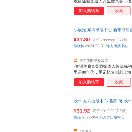
地讲述着普通人的生活悲喜，描
也不太会有大开大阖的面目。生
加入购物车
收藏
悲伤的洪流以不同形式刷洗着岁
的主人公是毛果，也是葛亮，《
说。故事围绕着成分良好，背景
小辰光 东方出版中心 新华书店
一般的串起边缘人、世间事，可
优惠咨询在线客服！
引车卖浆之流，还是饱读诗书的
¥31.80
定价：
¥68.00
(4.68折)
是普通人（小人物）面对浮沉命
陈晓栋
/2024-08-01
/
东方出版中心
气与久违的气节风骨。也许这也
息尚存于民间奇人与知
天宇阁图书专营店
·资深美食&美酒媒体人陈晓栋初
里是80年代，用记忆复刻老上
巾、羊肉串、防空洞、泡饭、盐水
加入购物车
收藏
记忆深处的童年印痕，原来我们
戏年 东方出版中心 葛亮 著 戏年
¥31.92
定价：
¥42.00
(7.6折)
葛亮
/2022-05-01
/
东方出版中心