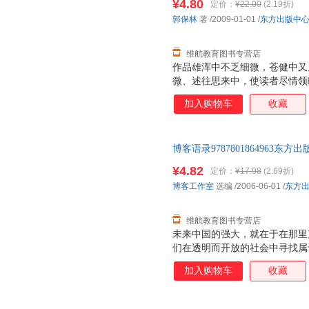
¥4.80
定价：
¥22.00
(2.19折)
郭保林
著
/2009-01-01
/
东方出版中
维航教育图书专营店
作品雄浑中不乏细微，苍健中又
微、述往思来中，使读者尽情领
加入购物车
收藏
博客语录978780186496
此书为单本而非一套，如有疑问
¥4.82
定价：
¥17.98
(2.69折)
博客工作室
选编
/2006-06-01
/
东方
维航教育图书专营店
未来中国的强大，就在于在那里
们在透明而开放的社会中寻找属
与人生的奖赏。 ——熊培云《
加入购物车
收藏
序已经改变而且还在改变，社会
不妨这样想想，新浪把名人压在
气？ ——老愚《新浪名人博客