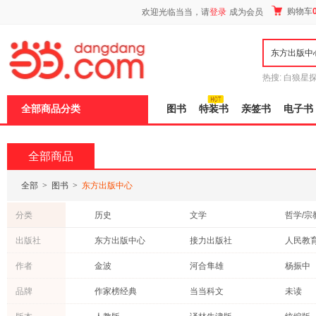
新
购物车
欢迎光临当当，请
登录
成为会员
窗
口
打
开
无
障
热搜:
白狼星
碍
师3
重建秦
说
全部商品分类
图书
特装书
亲签书
电子书
明
页
面,
按
全部商品
Ctrl
加
波
全部
>
图书
>
东方出版中心
浪
键
分类
历史
文学
哲学/宗
打
开
社会科学
经济
管理
出版社
东方出版中心
接力出版社
人民教
导
传记
小说
政治/军
盲
中国方正出版社
中国言实出版社
中国友
作者
金波
河合隼雄
杨振中
模
心理学
考试
法律
式
上海古籍出版社
湖南教育出版社
钱理群
黄荣华
曹文轩
品牌
作家榜经典
当当科文
未读
科普读物
保健/养生
建筑
东方出版社
中医古籍出版社
九州出
刘心武
吴敬琏
朱以撒
理想国
飞乐鸟工作室
迪士尼
计算机/网络
工业技术
自然科