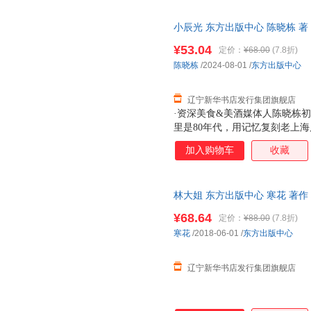
小辰光 东方出版中心 陈晓栋 著
¥53.04
定价：
¥68.00
(7.8折)
陈晓栋
/2024-08-01
/
东方出版中心
辽宁新华书店发行集团旗舰店
·资深美食&美酒媒体人陈晓栋初
里是80年代，用记忆复刻老上
巾、羊肉串、防空洞、泡饭、盐水
加入购物车
收藏
记忆深处的童年印痕，原来我们
林大姐 东方出版中心 寒花 著作
¥68.64
定价：
¥88.00
(7.8折)
寒花
/2018-06-01
/
东方出版中心
辽宁新华书店发行集团旗舰店