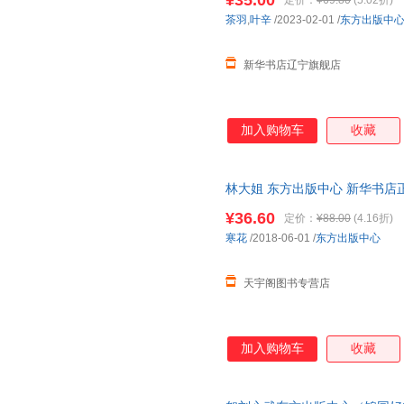
¥35.00
定价：
¥69.80
(5.02折)
点了一盏桂花香，不识大字的底
茶羽
,
叶辛
/2023-02-01
/
东方出版中
慧。痴迷于其中的读者，看不透
里罪恶昭著；爱欲焦灼
新华书店辽宁旗舰店
加入购物车
收藏
林大姐 东方出版中心 新华书店
优惠咨询在线客服！
¥36.60
定价：
¥88.00
(4.16折)
寒花
/2018-06-01
/
东方出版中心
天宇阁图书专营店
加入购物车
收藏