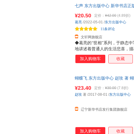
七声 东方出版中心 新华书店正
惠咨询在线客服！
¥20.50
定价：
¥42.00
(4.89折)
葛亮
/2022-05-01
/
东方出版中心
11条评论
文轩网旗舰店
◆葛亮的“世相”系列，于静态
地讲述着普通人的生活悲喜，描
也不太会有大开大阖的面目。生
加入购物车
收藏
悲伤的洪流以不同形式刷洗着岁
的主人公是毛果，也是葛亮，《
说。故事围绕着成分良好，背景
蝴蝶飞 东方出版中心 赵玫 著 
一般的串起边缘人、世间事，可
引车卖浆之流，还是饱读诗书的
¥23.40
定价：
¥30.00
(7.8折)
是普通人（小人物）面对浮沉命
赵玫
著
/2017-08-01
/
东方出版中心
气与久违的气节风骨。也许这也
息尚存于民间奇人与知
辽宁新华书店发行集团旗舰店
加入购物车
收藏