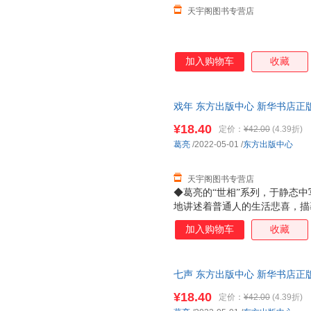
天宇阁图书专营店
加入购物车
收藏
戏年 东方出版中心 新华书店正
惠咨询在线客服！
¥18.40
定价：
¥42.00
(4.39折)
葛亮
/2022-05-01
/
东方出版中心
天宇阁图书专营店
◆葛亮的“世相”系列，于静态
地讲述着普通人的生活悲喜，描
也不太会有大开大阖的面目。生
加入购物车
收藏
悲伤的洪流以不同形式刷洗着岁
的主人公是毛果，也是葛亮，《
说。故事围绕着成分良好，背景
七声 东方出版中心 新华书店正
一般的串起边缘人、世间事，可
惠咨询在线客服！
引车卖浆之流，还是饱读诗书的
¥18.40
定价：
¥42.00
(4.39折)
是普通人（小人物）面对浮沉命