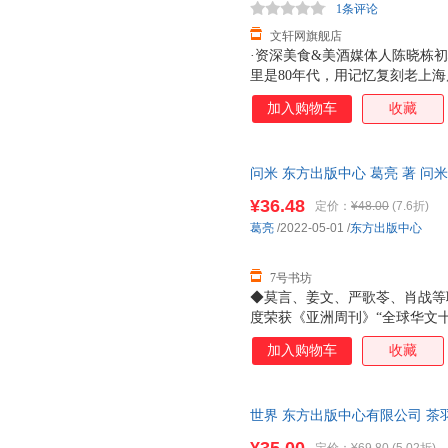
1条评论
文轩网旗舰店
·资深美食&美酒媒体人陈晓栋初
里是80年代，用记忆复刻老上
巾、羊肉串、防空洞、泡饭、盐水
加入购物车
收藏
记忆深处的童年印痕，原来我们
问米 东方出版中心 葛亮 著 问米
¥36.48
定价：
¥48.00
(7.6折)
葛亮
/2022-05-01
/
东方出版中心
7号书坊
◆莫言、姜文、严歌苓、肖战等联
度荣获《亚洲周刊》“全球华文
雀》《北鸢》宏大的历史叙事回
加入购物车
收藏
茧，用悬疑之笔，表达人心底的
具有悬疑感的中短篇小说，字字
的族裔，自闭的天才摆弄着色彩
世界 东方出版中心有限公司 茶
后用竹制的纳凉器具错位相认..
这位被称为“当代拥有潜力的小