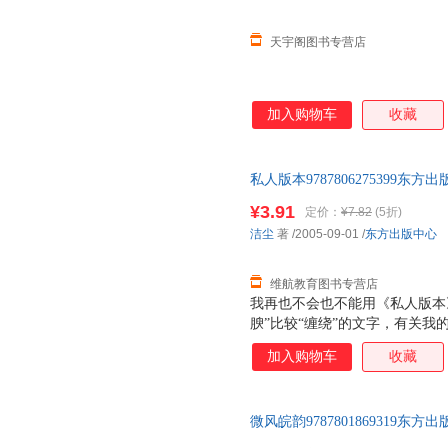
天宇阁图书专营店
加入购物车
收藏
私人版本978780627539
此书为单本而非一套，如有疑问
¥3.91
定价：
¥7.82
(5折)
洁尘
著
/2005-09-01
/
东方出版中心
维航教育图书专营店
我再也不会也不能用《私人版本
腴”比较“缠绕”的文字，有关
来的审美快感。那是我美好的写
加入购物车
收藏
是，于喜欢我文字的读者。
微风皖韵978780186931
此书为单本而非一套，如有疑问