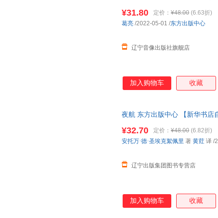
¥31.80
定价：
¥48.00
(6.63折)
葛亮
/2022-05-01
/
东方出版中心
辽宁音像出版社旗舰店
加入购物车
收藏
夜航 东方出版中心 【新华书店
¥32.70
定价：
¥48.00
(6.82折)
安托万·德·圣埃克絮佩里
著
黄荭
译
/2
辽宁出版集团图书专营店
加入购物车
收藏