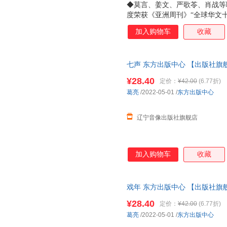
◆莫言、姜文、严歌苓、肖战等联
度荣获《亚洲周刊》“全球华文
雀》《北鸢》宏大的历史叙事回
加入购物车
收藏
茧，用悬疑之笔，表达人心底的
具有悬疑感的中短篇小说，字字
的族裔，自闭的天才摆弄着色彩
七声 东方出版中心 【出版社旗
后用竹制的纳凉器具错位相认..
这位被称为“当代拥有潜力的小
¥28.40
定价：
¥42.00
(6.77折)
点了一盏桂花香，不识大字的底
葛亮
/2022-05-01
/
东方出版中心
慧。痴迷于其中的读者，看不透
里罪恶昭著；爱欲焦灼
辽宁音像出版社旗舰店
加入购物车
收藏
戏年 东方出版中心 【出版社旗
¥28.40
定价：
¥42.00
(6.77折)
葛亮
/2022-05-01
/
东方出版中心