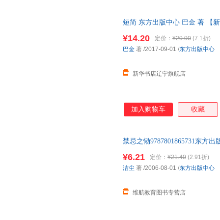
短简 东方出版中心 巴金 著 【
¥14.20
定价：
¥20.00
(7.1折)
巴金
著
/2017-09-01
/
东方出版中心
新华书店辽宁旗舰店
加入购物车
收藏
禁忌之恸978780186573
此书为单本而非一套，如有疑问
¥6.21
定价：
¥21.40
(2.91折)
洁尘
著
/2006-08-01
/
东方出版中心
维航教育图书专营店