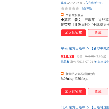
葛亮
/2022-05-01
/
东方出版中心
3条评论
文轩网旗舰店
◆莫言、姜文、严歌苓、肖战等联
度荣获《亚洲周刊》“全球华文
雀》《北鸢》宏大的历史叙事回
加入购物车
收藏
茧，用悬疑之笔，表达人心底的
具有悬疑感的中短篇小说，字字
的族裔，自闭的天才摆弄着色彩
星光,东方出版中心 【新华书店
后用竹制的纳凉器具错位相认..
货 85%城市次日送达！团购优惠咨询
这位被称为“当代拥有潜力的小
¥18.39
定价：
¥49.00
(3.76折)
点了一盏桂花香，不识大字的底
陈思和
著作
/2018-07-01
/
东方出版
慧。痴迷于其中的读者，看不透
里罪恶昭著；爱欲焦灼
新华书店大石桥旗舰店
%26nbsp;%26nbsp;
加入购物车
收藏
问米 东方出版中心 【出版社旗