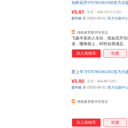
别样花开978780186350
此书为单本而非一套，如有疑问
¥5.87
定价：
¥11.73
(5.01折)
廖和敏
著
/2005-08-01
/
东方出版中
维航教育图书专营店
飞扬丰富的人生站，犹如花开别
省，嘴角朝上，时时自我满足。
加入购物车
收藏
爱上学习978780186349
此书为单本而非一套，如有疑问
¥5.90
定价：
¥11.80
(5折)
廖和敏
著
/2005-08-01
/
东方出版中
维航教育图书专营店
加入购物车
收藏