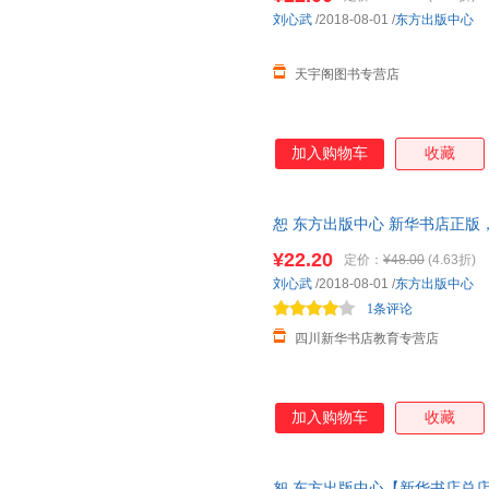
陈思和
陈静
张宁
刘心武
/2018-08-01
/
东方出版中心
罗贯中
刘笑敢
林贤治
天宇阁图书专营店
程维荣
宗璞
夏承焘
万绳楠
孙绍振
刘志华
毕伟玉
张定浩
韦庆远
加入购物车
收藏
陈杰
朱自清
张汝伦
刘宜庆
林尚立
郦波
恕 东方出版中心 新华书店正版
王石
连中国
李晓鹏
咨询在线客服！
¥22.20
叶兆言
熊召政
施耐庵
定价：
¥48.00
(4.63折)
刘心武
/2018-08-01
/
东方出版中心
黑格尔
韩少功
陈建军
1条评论
张军
张杰
王文华
四川新华书店教育专营店
阎崇年
吴甘霖
托尼
阿尔弗雷德·阿德勒
王晋康
沈石溪
刘春芳
李琳
李彬
加入购物车
收藏
张翔
易英
杨奎松
袁进
铁凝
赛雷
恕,东方出版中心【新华书店总店