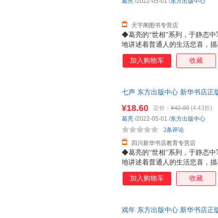
葛亮
/2022-05-01
/
东方出版中心
气与久违的气节风骨。也许这也
息尚存于民间奇人与知
天宇阁图书专营店
◆葛亮的“世相”系列，于静态
地讲述着普通人的生活悲喜，描
也不太会有大开大阖的面目。生
加入购物车
收藏
悲伤的洪流以不同形式刷洗着岁
的主人公是毛果，也是葛亮，《
说。故事围绕着成分良好，背景
七声 东方出版中心 新华书店正
一般的串起边缘人、世间事，可
惠咨询在线客服！
引车卖浆之流，还是饱读诗书的
¥18.60
定价：
¥42.00
(4.43折)
是普通人（小人物）面对浮沉命
葛亮
/2022-05-01
/
东方出版中心
气与久违的气节风骨。也许这也
2条评论
息尚存于民间奇人与知
四川新华书店教育专营店
◆葛亮的“世相”系列，于静态
地讲述着普通人的生活悲喜，描
也不太会有大开大阖的面目。生
加入购物车
收藏
悲伤的洪流以不同形式刷洗着岁
的主人公是毛果，也是葛亮，《
说。故事围绕着成分良好，背景
戏年 东方出版中心 新华书店正
一般的串起边缘人、世间事，可