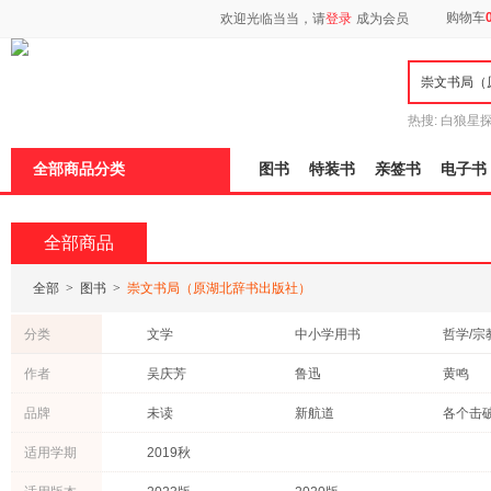
新
购物车
欢迎光临当当，请
登录
成为会员
窗
口
打
开
无
障
热搜:
白狼星
碍
师3
重建秦
说
全部商品分类
图书
特装书
亲签书
电子书
明
页
面,
按
全部商品
Ctrl
加
波
全部
>
图书
>
崇文书局（原湖北辞书出版社）
浪
键
分类
文学
中小学用书
哲学/宗
打
开
历史
工具书
童书
作者
吴庆芳
鲁迅
黄鸣
导
青春文学
文化
教材
盲
刘莉
卢中南
徐梵澄
品牌
未读
新航道
各个击
模
法律
成功/励志
其他
式
憨山大师
冰心
蕅益大
适用学期
2019秋
计算机/网络
外语
保健/养
康德
罗贯中
罗罗
动漫/幽默
医学
旅游/地