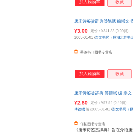
加入购物车
收藏
图，使全书内容丰富完整，图文
唐宋诗名句及诗歌相关名词术语
赏辞典》是我们在学习、借鉴前
唐宋诗鉴赏辞典傅德岷 编崇文书局（
名家各种流派杰作四百多首，精
版旧书，保证质量，此书为单本
诗外，特有诗人简介、注释、鉴
¥3.00
定价：
¥341.88
(0.09折)
2005-01-01
/
崇文书局（原湖北辞书
墨趣书刊图书专营店
加入购物车
收藏
唐宋诗鉴赏辞典 傅德岷 编 崇
质售后，支持7天无理由退换】
¥2.80
定价：
¥57.54
(0.49折)
傅德岷
编
/2005-01-01
/
崇文书局（
佰拓图书专营店
《唐宋诗鉴赏辞典》旨在介绍唐宋