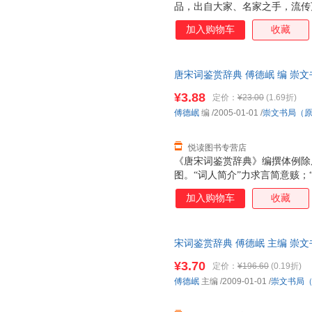
品，出自大家、名家之手，流传
本的遗珠。所录作品既有作者简
加入购物车
收藏
图，使全书内容丰富完整，图文
唐宋诗名句及诗歌相关名词术语
赏辞典》是我们在学习、借鉴前
唐宋词鉴赏辞典 傅德岷 编 崇
名家各种流派杰作四百多首，精
【速开发票，优质售后，支持7
诗外，特有诗人简介、注释、鉴
¥3.88
定价：
¥23.00
(1.69折)
傅德岷
编
/2005-01-01
/
崇文书局（
悦读图书专营店
《唐宋词鉴赏辞典》编撰体例除
图。“词人简介”力求言简意赅；
深入浅出，生动活泼，优美精当
加入购物车
收藏
情；适量的“插图”则以视觉形
我们还汇编了精当实用的附录。
牌常识的捷径，而“名句索引”
宋词鉴赏辞典 傅德岷 主编 崇
唱，可谓事半功倍。愿我们精心
售，请咨询客服查询库存后下单
者朋友们更好地欣赏唐宋词名篇
¥3.70
定价：
¥196.60
(0.19折)
五代起，至北宋南宋而大成，由
傅德岷
主编
/2009-01-01
/
崇文书局
风格各异，精品如林。《唐宋词
成果的基础上