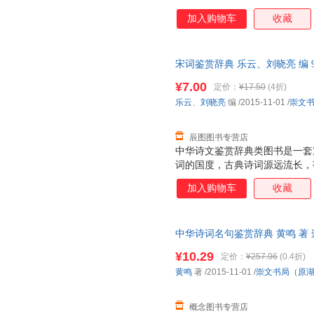
本的遗珠。所录作品既有作者简
加入购物车
收藏
图，使全书内容丰富完整，图文
唐宋诗名句及诗歌相关名词术语
赏辞典》是我们在学习、借鉴前
宋词鉴赏辞典 乐云、刘晓亮 编 97
名家各种流派杰作四百多首，精
社） 【速开发票，优质售后，
诗外，特有诗人简介、注释、鉴
¥7.00
定价：
¥17.50
(4折)
乐云
、
刘晓亮
编
/2015-11-01
/
崇文
辰图图书专营店
中华诗文鉴赏辞典类图书是一套
词的国度，古典诗词源远流长，
《诗经》算起的三千多年诗史中
加入购物车
收藏
艳，散发出永恒的艺术魅力。学
事。20世纪70年代始，上海辞
畅销不衰。此后，同类图书层出
中华诗词名句鉴赏辞典 黄鸣 著
小，选目更精，辞赏文字更注重
票，优质售后，支持7天无理由
在解释清基本内容的前提下再引
¥10.29
定价：
¥257.96
(0.4折)
生及层次稍低的一般读者。
黄鸣
著
/2015-11-01
/
崇文书局（原
概念图书专营店