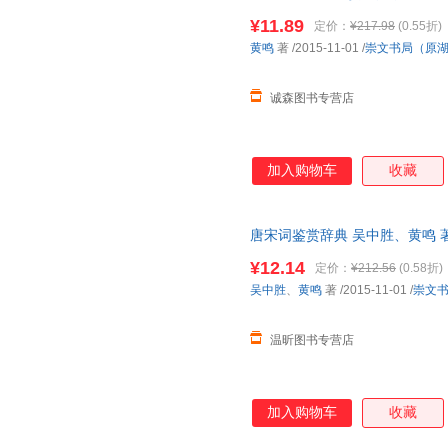
保证质量，此书为单本而非一套
友们更好地欣赏唐宋词名篇佳作
¥11.89
定价：
¥217.98
(0.55折)
起，至北宋南宋而大成，由小令
黄鸣
著
/2015-11-01
/
崇文书局（原
各异，精品如林。《唐宋词鉴赏
的基础上，
诚森图书专营店
加入购物车
收藏
唐宋词鉴赏辞典 吴中胜、黄鸣 
书，速开发票，下单前请先咨询
¥12.14
定价：
¥212.56
(0.58折)
吴中胜
、
黄鸣
著
/2015-11-01
/
崇文
温昕图书专营店
加入购物车
收藏