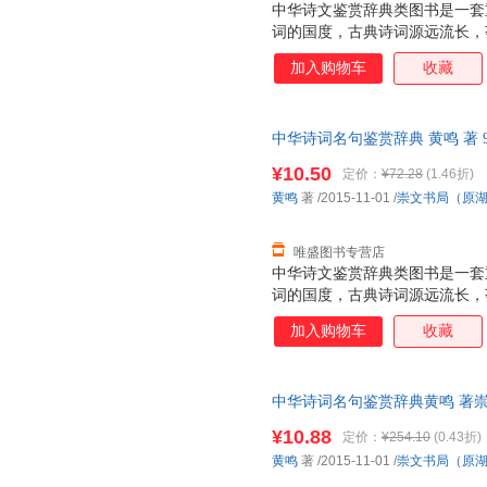
中华诗文鉴赏辞典类图书是一套
词的国度，古典诗词源远流长，
《诗经》算起的三千多年诗史中
加入购物车
收藏
艳，散发出永恒的艺术魅力。学
事。20世纪70年代始，上海辞
爱，畅销不衰。此后，同类图书
中华诗词名句鉴赏辞典 黄鸣 著 97
头稍小，选目更精，辞赏文字更
社） 【速开发票，优质售后，
据，在解释清基本内容的前提下
¥10.50
定价：
¥72.28
(1.46折)
中学生及层次稍低的一般读者。
黄鸣
著
/2015-11-01
/
崇文书局（原
唯盛图书专营店
中华诗文鉴赏辞典类图书是一套
词的国度，古典诗词源远流长，
《诗经》算起的三千多年诗史中
加入购物车
收藏
艳，散发出永恒的艺术魅力。学
事。20世纪70年代始，上海辞
爱，畅销不衰。此后，同类图书
中华诗词名句鉴赏辞典黄鸣 著
头稍小，选目更精，辞赏文字更
9787540331764 正版旧
据，在解释清基本内容的前提下
¥10.88
定价：
¥254.10
(0.43折)
中学生及层次稍低的一般读者。
黄鸣
著
/2015-11-01
/
崇文书局（原