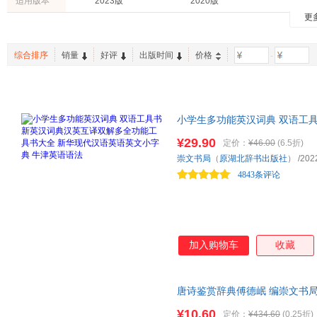
适用版本
2023版
2020版
梁启超
黄东坡
刘中林
更
育儿/早教
心理学
两性关
张居正
袁枚
袁玲
手工/DIY
中小学教科书
时尚/美
月关
杨逢彬
吴调侯
综合排序
销量
好评
出版时间
价格
-
建筑
孕产/胎教
家庭/家
张晓风
游戏主人
亚里士
农业/林业
徐霞客
马积高
吕坤
陈继儒
叶圣陶
李渔
小学生多功能英汉词典 双语工
王晓华
李昕
老舍
大全 新华现代汉语英语英文小字
¥29.90
萧红
汪曾祺
司马光
定价：
¥46.00
(6.5折)
功能完备，内容丰富，辅导孩子
崇文书局
（
原湖北辞书出版社
）
/202
金波
曹胜高
毕淑敏
4843条评论
张勇
张军
张春晓
司马迁
沈复
刘义庆
歌德
邓晓芒
庄周
辛弃疾
吴然
吴敬梓
加入购物车
收藏
梁实秋
李叔同
李清照
陈璐
尼采
赵丽宏
唐诗鉴赏辞典傅德岷 编崇文书局（原
吴趼人
吴承恩
孙波
旧书，保证质量，此书为单本而
¥10.60
定价：
¥434.60
(0.25折)