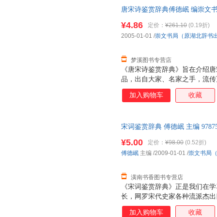
家各种流派杰作四百多首，精华
唐宋诗鉴赏辞典傅德岷 编崇文书局（
外，特有诗人简介、注释、鉴赏
版旧书，保证质量，此书为单本
释”疏通诗义，求其简洁准确；“
¥4.86
定价：
¥261.10
(0.19折)
2005-01-01
/
崇文书局（原湖北辞书
梦溪图书专营店
《唐宋诗鉴赏辞典》旨在介绍唐宋
品，出自大家、名家之手，流传
本的遗珠。所录作品既有作者简
加入购物车
收藏
图，使全书内容丰富完整，图文
唐宋诗名句及诗歌相关名词术语
赏辞典》是我们在学习、借鉴前
宋词鉴赏辞典 傅德岷 主编 9787
名家各种流派杰作四百多首，精
【速开发票，优质售后，支持7
诗外，特有诗人简介、注释、鉴
¥5.00
定价：
¥98.00
(0.52折)
傅德岷
主编
/2009-01-01
/
崇文书局
潢南书香图书专营店
《宋词鉴赏辞典》正是我们在学
长，网罗宋代史家各种流派杰出
撰体例除原词外，特有词人简介
加入购物车
收藏
意赅；“注释”疏通词义，求其简