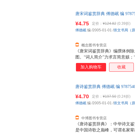
唐宋词鉴赏辞典 傅德岷 编 9787
【速开发票，优质售后，支持7
¥4.75
定价：
¥124.82
(0.39折)
傅德岷
编
/2005-01-01
/
崇文书局（
概念图书专营店
《唐宋词鉴赏辞典》编撰体例除
图。“词人简介”力求言简意赅；
深入浅出，生动活泼，优美精当
加入购物车
收藏
情；适量的“插图”则以视觉形
我们还汇编了精当实用的附录。
牌常识的捷径，而“名句索引”
唐诗鉴赏辞典 傅德岷 编 97875
唱，可谓事半功倍。愿我们精心
【速开发票，优质售后，支持7
者朋友们更好地欣赏唐宋词名篇
¥4.70
定价：
¥197.50
(0.24折)
五代起，至北宋南宋而大成，由
傅德岷
编
/2005-01-01
/
崇文书局（
风格各异，精品如林。《唐宋词
成果的基础上
中博图书专营店
《唐诗鉴赏辞典》：中华诗文鉴
是中国诗歌之巅峰，可谓名家辈