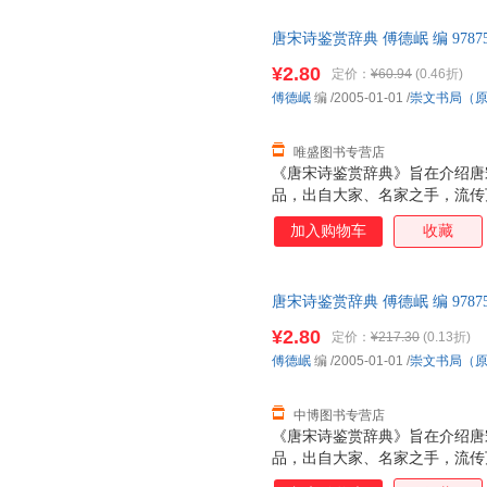
许仲琳
徐珂
徐光春
赏辞典》是我们在学习、借鉴前
吴忠豪
吴菊
维克多·
唐宋诗鉴赏辞典 傅德岷 编 9787
名家各种流派杰作四百多首，精
【速开发票，优质售后，支持7
诗外，特有诗人简介、注释、鉴
王路
王洁
托马斯
¥2.80
定价：
¥60.94
(0.46折)
宋玉
石琴娥
施密特
傅德岷
编
/2005-01-01
/
崇文书局（
塞万提斯
塞尔玛
屈原
唯盛图书专营店
潘子立
纳兰性德
纳兰
《唐宋诗鉴赏辞典》旨在介绍唐宋
吕思勉
洛克
罗新璋
品，出自大家、名家之手，流传
本的遗珠。所录作品既有作者简
李玉民
李可
李婧
加入购物车
收藏
图，使全书内容丰富完整，图文
拉格勒夫
胡云翼
胡怀琛
唐宋诗名句及诗歌相关名词术语
顾炎武
格雷厄姆
高中甫
赏辞典》是我们在学习、借鉴前
唐宋诗鉴赏辞典 傅德岷 编 9787
名家各种流派杰作四百多首，精
丹尼尔
戴望舒
褚人获
【速开发票，优质售后，支持7
诗外，特有诗人简介、注释、鉴
¥2.80
定价：
¥217.30
(0.13折)
曾朴
岑麒祥
曹禺
傅德岷
编
/2005-01-01
/
崇文书局（
毕琳
比安基
巴金
中博图书专营店
《唐宋诗鉴赏辞典》旨在介绍唐宋
品，出自大家、名家之手，流传
本的遗珠。所录作品既有作者简