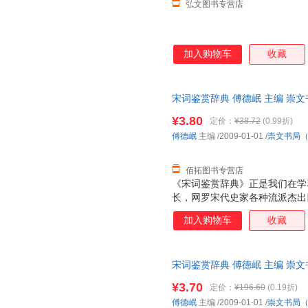
弘文图书专营店
加入购物车
收藏
宋词鉴赏辞典 傅德岷 主编 崇
质售后，支持7天无理由退换】
¥3.80
定价：
¥38.72
(0.99折)
傅德岷
主编
/2009-01-01
/
崇文书局
佰拓图书专营店
《宋词鉴赏辞典》正是我们在学
长，网罗宋代史家各种流派杰出
撰体例除原词外，特有词人简介
加入购物车
收藏
意赅；“注释”疏通词义，求其简
优美精当，有助于读友掌握原词
视觉形象与词境交相辉映，触发
宋词鉴赏辞典 傅德岷 主编 崇
的附录。其中，“词牌简介”能
售，请咨询客服查询库存后下单
索引”则能让读友在最短时间内
¥3.70
定价：
¥196.60
(0.19折)
傅德岷
主编
/2009-01-01
/
崇文书局