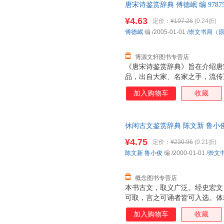
唐宋诗鉴赏辞典 傅德岷 编 9787
的附录。其中，“词牌简介”能
【速开发票，优质售后，支持7
索引”则能让读友在最短时间内
¥4.63
定价：
¥197.26
(0.24折)
傅德岷
编
/2005-01-01
/
崇文书局（
博源文轩图书专营店
《唐宋诗鉴赏辞典》旨在介绍唐宋
品，出自大家、名家之手，流传
本的遗珠。所录作品既有作者简
加入购物车
收藏
图，使全书内容丰富完整，图文
唐宋诗名句及诗歌相关名词术语
赏辞典》是我们在学习、借鉴前
休闲古文鉴赏辞典 陈文新 鲁小俊 编
名家各种流派杰作四百多首，精
出版社） 【速开发票，优质售
诗外，特有诗人简介、注释、鉴
¥4.75
定价：
¥230.96
(0.21折)
陈文新
鲁小俊
编
/2000-01-01
/
崇文
概念图书专营店
本书古文，取义广泛。经史宏文
可取，言之可诵者皆可入选。体
不拘泥，不古板，缘情析理，不
加入购物车
收藏
入景中，鉴赏文章本身也成为他