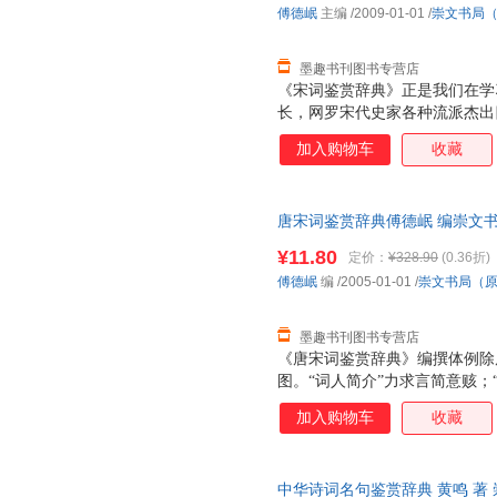
傅德岷
主编
/2009-01-01
/
崇文书局
墨趣书刊图书专营店
《宋词鉴赏辞典》正是我们在学
长，网罗宋代史家各种流派杰出
撰体例除原词外，特有词人简介
加入购物车
收藏
意赅；“注释”疏通词义，求其简
优美精当，有助于读友掌握原词
视觉形象与词境交相辉映，触发
唐宋词鉴赏辞典傅德岷 编崇文书局（
的附录。其中，“词牌简介”能
版旧书，保证质量，此书为单本
索引”则能让读友在短时间内乌
¥11.80
定价：
¥328.90
(0.36折)
傅德岷
编
/2005-01-01
/
崇文书局（
墨趣书刊图书专营店
《唐宋词鉴赏辞典》编撰体例除
图。“词人简介”力求言简意赅；
深入浅出，生动活泼，优美精当
加入购物车
收藏
情；适量的“插图”则以视觉形
我们还汇编了精当实用的附录。
牌常识的捷径，而“名句索引”
中华诗词名句鉴赏辞典 黄鸣 著
可谓事半功倍。愿我们精心编撰