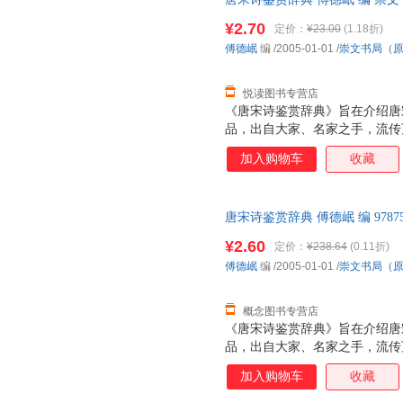
《论语》、《文选》、《二十四
徐调孚
萧统
吴钧陶
票】 【速开发票，优质售后，
略。 （2）释义，概述出典原
¥2.70
定价：
¥23.00
(1.18折)
王夫之
斯威夫特
斯范
解释时应逐一说明，但不分义项
傅德岷
编
/2005-01-01
/
崇文书局（
刘艳
结合作品逐例阐明该典具体用法
李珊
卡罗尔
均注明
废名
法布尔
曹逸冰
悦读图书专营店
奥斯卡·王尔德
儒勒·加布里埃尔·凡尔纳
莫泊桑
《唐宋诗鉴赏辞典》旨在介绍唐宋
品，出自大家、名家之手，流传
张荫麟
詹姆斯·马修·巴利
姚鼐
本的遗珠。所录作品既有作者简
严羽
严文井
夏目漱
加入购物车
收藏
图，使全书内容丰富完整，图文
王艳娟
苏静
苏福忠
唐宋诗名句及诗歌相关名词术语
赏辞典》是我们在学习、借鉴前
史蒂文森
沈石溪
普鲁塔
唐宋诗鉴赏辞典 傅德岷 编 9787
名家各种流派杰作四百多首，精
刘易斯·卡罗尔
刘伟
李莹
【速开发票，优质售后，支持7
诗外，特有诗人简介、注释、鉴
¥2.60
定价：
¥238.64
(0.11折)
季诺夫人
纪连海
辜鸿铭
傅德岷
编
/2005-01-01
/
崇文书局（
陈筱卿
陈庆
奥斯特
卢梭
玛丽·居里
欧·亨利
概念图书专营店
《唐宋诗鉴赏辞典》旨在介绍唐宋
海伦·凯勒
朱熹
朱建军
品，出自大家、名家之手，流传
郑毅
张琦
张平
本的遗珠。所录作品既有作者简
加入购物车
收藏
约翰·洛克
图，使全书内容丰富完整，图文
袁宏道
郁达夫
唐宋诗名句及诗歌相关名词术语