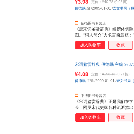
¥3.98
定价：
¥40.78
(0.98折)
傅德岷
编
/2005-01-01
/
崇文书局（
佰拓图书专营店
《唐宋词鉴赏辞典》编撰体例除
图。“词人简介”力求言简意赅；
深入浅出，生动活泼，优美精当
加入购物车
收藏
情；适量的“插图”则以视觉形
我们还汇编了精当实用的附录。
牌常识的捷径，而“名句索引”
宋词鉴赏辞典 傅德岷 主编 9787
唱，可谓事半功倍。愿我们精心
【速开发票，优质售后，支持7
者朋友们更好地欣赏唐宋词名篇
¥4.08
定价：
¥196.16
(0.21折)
五代起，至北宋南宋而大成，由
傅德岷
主编
/2009-01-01
/
崇文书局
风格各异，精品如林。《唐宋词
成果的基础上
中博图书专营店
《宋词鉴赏辞典》正是我们在学
长，网罗宋代史家各种流派杰出
撰体例除原词外，特有词人简介
加入购物车
收藏
意赅；“注释”疏通词义，求其简
优美精当，有助于读友掌握原词
视觉形象与词境交相辉映，触发