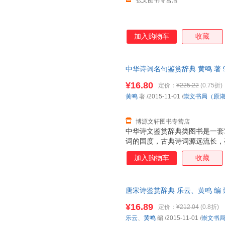
弘文图书专营店
加入购物车
收藏
中华诗词名句鉴赏辞典 黄鸣 著 97
社） 【速开发票，优质售后，
¥16.80
定价：
¥225.22
(0.75折)
黄鸣
著
/2015-11-01
/
崇文书局（原
博源文轩图书专营店
中华诗文鉴赏辞典类图书是一套
词的国度，古典诗词源远流长，
《诗经》算起的三千多年诗史中
加入购物车
收藏
艳，散发出永恒的艺术魅力。学
事。20世纪70年代始，上海辞
爱，畅销不衰。此后，同类图书
唐宋诗鉴赏辞典 乐云、黄鸣 编
头稍小，选目更精，辞赏文字更
保证质量，此书为单本而非一套
据，在解释清基本内容的前提下
¥16.89
定价：
¥212.04
(0.8折)
中学生及层次稍低的一般读者。
乐云
、
黄鸣
编
/2015-11-01
/
崇文书