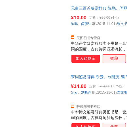
元曲三百首鉴赏辞典 陈鹏、闫丽红 著
书出版社） 【速开发票，优质
¥10.00
定价：
¥25.00
(4折)
陈鹏
、
闫丽红
著
/2015-11-01
/
崇文
辰图图书专营店
中华诗文鉴赏辞典类图书是一套
词的国度，古典诗词源远流长，
《诗经》算起的三千多年诗史中
加入购物车
收藏
艳，散发出永恒的艺术魅力。学
事。20世纪70年代始，上海辞
爱，畅销不衰。此后，同类图书
宋词鉴赏辞典 乐云、刘晓亮 编 97
头稍小，选目更精，辞赏文字更
社） 【速开发票，优质售后，
据，在解释清基本内容的前提下
¥14.80
定价：
¥84.66
(1.75折)
中学生及层次稍低的一般读者。
乐云
、
刘晓亮
编
/2015-11-01
/
崇文
唯盛图书专营店
中华诗文鉴赏辞典类图书是一套
词的国度，古典诗词源远流长，
《诗经》算起的三千多年诗史中