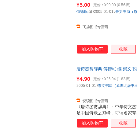
量，此书为单本而非一套，电子
¥5.00
定价：
¥90.00
(0.56折)
傅德岷
编
/2005-01-01
/
崇文书局（
飞扬图书专营店
加入购物车
收藏
唐诗鉴赏辞典 傅德岷 编 崇文
售后，支持7天无理由退换】
¥4.90
定价：
¥26.94
(1.82折)
2005-01-01
/
崇文书局（原湖北辞书
悦读图书专营店
《唐诗鉴赏辞典》：中华诗文鉴
是中国诗歌之巅峰，可谓名家辈
以其卓越的思想性、艺术性永载
加入购物车
收藏
臻，千古流传，脍炙人口，受到
典》正是我们在学习、借鉴前贤