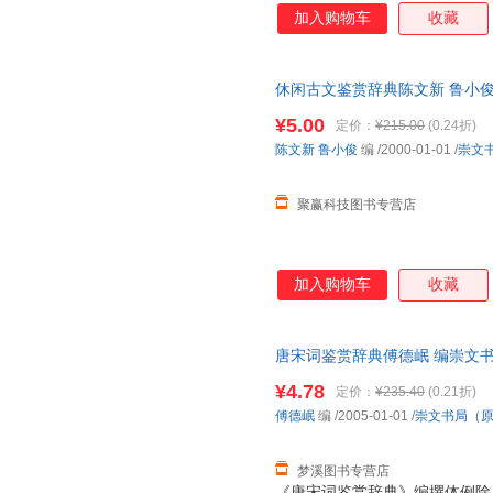
以其卓越的思想性、艺术性永载
加入购物车
收藏
臻，千古流传，脍炙人口，受到
典》正是我们在学习、借鉴前贤
家各种流派杰作四百多首，精华
休闲古文鉴赏辞典陈文新 鲁小
外，特有诗人简介、注释、鉴赏
9787540303273 正版旧
释”疏通诗义，求其简洁准确；“
¥5.00
定价：
¥215.00
(0.24折)
陈文新
鲁小俊
编
/2000-01-01
/
崇文
聚赢科技图书专营店
加入购物车
收藏
唐宋词鉴赏辞典傅德岷 编崇文书局（
版旧书，保证质量，此书为单本
¥4.78
定价：
¥235.40
(0.21折)
傅德岷
编
/2005-01-01
/
崇文书局（
梦溪图书专营店
《唐宋词鉴赏辞典》编撰体例除