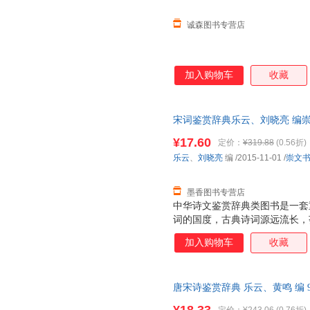
诚森图书专营店
加入购物车
收藏
宋词鉴赏辞典乐云、刘晓亮 编
9787540331696 正版旧
¥17.60
定价：
¥319.88
(0.56折)
乐云
、
刘晓亮
编
/2015-11-01
/
崇文
墨香图书专营店
中华诗文鉴赏辞典类图书是一套
词的国度，古典诗词源远流长，
《诗经》算起的三千多年诗史中
加入购物车
收藏
艳，散发出永恒的艺术魅力。学
事。20世纪70年代始，上海辞
不衰。此后，同类图书层出不穷
唐宋诗鉴赏辞典 乐云、黄鸣 编 97
选目更精，辞赏文字更注重原作
社） 【速开发票，优质售后，
释清基本内容的前提下再引导读