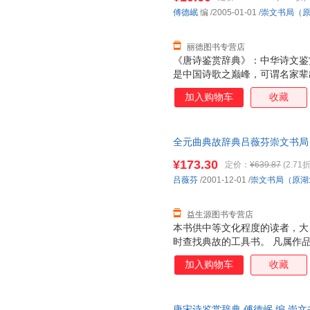
牛顿
莫里斯·梅特林克
刘敬堂
傅德岷
编
/2005-01-01
/
崇文书局（
李建华
李昉
康慨
陈敏
曾国藩
巴尔扎
丽德图书专营店
《唐诗鉴赏辞典》：中华诗文鉴
许晖
熊大木
文爱艺
是中国诗歌之巅峰，可谓名家辈
钱彩
穆勒
蒙田
以其卓越的思想性、艺术性永载
加入购物车
收藏
刘鹗
林徽因
李心田
臻，千古流传，脍炙人口，受到
典》正是我们在学习、借鉴前贤
金岳霖
蒋勋
惠特曼
家各种流派杰作四百多首，精华
郭沫若
丰子恺
非天夜
全元曲典故辞典吕薇芬崇文书局（原湖
外，特有诗人简介、注释、鉴赏
旧书，保证质量，此书为单本而
释”疏通诗义，求其简洁准确；“
陈鹏
蔡骏
勃朗特
¥173.30
定价：
¥639.87
(2.71折
左丘明
周国林
张潮
吕薇芬
/2001-12-01
/
崇文书局（原湖
亚米契斯
薛冰
徐鲁
益生源图书专营店
酥油饼
瞿蜕园
蒲松龄
本书供中等文化程度的读者，大
孟子
刘易斯
刘艺
时查找典故的工具书。 凡属作
林海音
说、典章名物，以及前代作品中
李峰
解玉峰
加入购物车
收藏
每条典故的主释，包括三项内容
范文澜
凡国栋
陈寿
尽量引用较早的出处，并辩证前
罗曼罗兰
加缪
郑振铎
现代语概括，但在注明出处。所
唐宋诗鉴赏辞典 傅德岷 编 崇