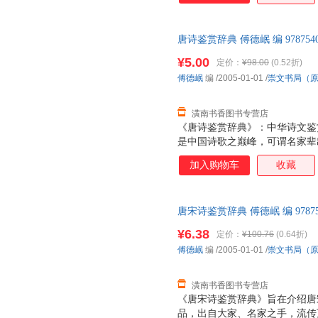
优美精当，有助于读友掌握原词
视觉形象与词境交相辉映，触发
唐诗鉴赏辞典 傅德岷 编 97875
的附录。其中，“词牌简介”能
【速开发票，优质售后，支持7
索引”则能让读友在最短时间内
¥5.00
定价：
¥98.00
(0.52折)
傅德岷
编
/2005-01-01
/
崇文书局（
潢南书香图书专营店
《唐诗鉴赏辞典》：中华诗文鉴
是中国诗歌之巅峰，可谓名家辈
以其卓越的思想性、艺术性永载
加入购物车
收藏
臻，千古流传，脍炙人口，受到
典》正是我们在学习、借鉴前贤
家各种流派杰作四百多首，精华
唐宋诗鉴赏辞典 傅德岷 编 9787
外，特有诗人简介、注释、鉴赏
【速开发票，优质售后，支持7
释”疏通诗义，求其简洁准确；“
¥6.38
定价：
¥100.76
(0.64折)
傅德岷
编
/2005-01-01
/
崇文书局（
潢南书香图书专营店
《唐宋诗鉴赏辞典》旨在介绍唐宋
品，出自大家、名家之手，流传