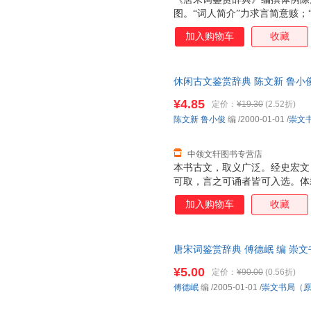
图。“词人简介”力求言简意赅；
深入浅出，生动活泼，优美精当
加入购物车
收藏
情；适量的“插图”则以视觉形
我们还汇编了精当实用的附录。
牌常识的捷径，而“名句索引”
休闲古文鉴赏辞典 陈文新 鲁小
可谓事半功倍。愿我们精心编撰
发票，此书为单本而非一套，支
友们更好地欣赏唐宋词名篇佳作
¥4.85
定价：
¥19.30
(2.52折)
起，至北宋南宋而大成，由小令
陈文新
鲁小俊
编
/2000-01-01
/
崇文
各异，精品如林。《唐宋词鉴赏
的基础上，
中领文轩图书专营店
本书古文，取义广泛。经史宏文
可取，言之可诵者皆可入选。体
不拘泥，不古板，缘情析理，不
加入购物车
收藏
入景中，鉴赏文章本身也成为他
唐宋词鉴赏辞典 傅德岷 编 崇
质量，此书为单本而非一套，电
¥5.00
定价：
¥90.00
(0.56折)
傅德岷
编
/2005-01-01
/
崇文书局（