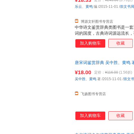
¥18.33
定价：
¥243.06
(0.76折)
层次稍低的一般读者。
乐云
、
黄鸣
编
/2015-11-01
/
崇文书
博源文轩图书专营店
中华诗文鉴赏辞典类图书是一套
词的国度，古典诗词源远流长，
《诗经》算起的三千多年诗史中
加入购物车
收藏
艳，散发出永恒的艺术魅力。学
事。20世纪70年代始，上海辞
畅销不衰。此后，同类图书层出
唐宋词鉴赏辞典 吴中胜、黄鸣 
小，选目更精，辞赏文字更注重
书，保证质量，此书为单本而非
在解释清基本内容的前提下再引
¥18.00
定价：
¥116.00
(1.56折)
生及层次稍低的一般读者。
吴中胜
、
黄鸣
著
/2015-11-01
/
崇文
飞扬图书专营店
加入购物车
收藏