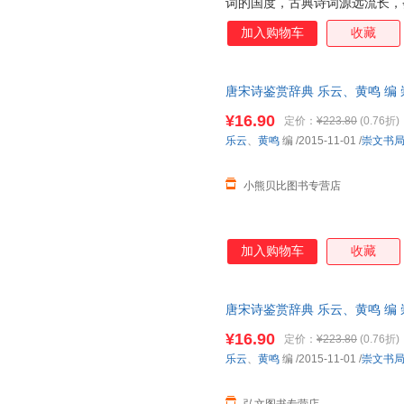
词的国度，古典诗词源远流长，
《诗经》算起的三千多年诗史中
加入购物车
收藏
艳，散发出永恒的艺术魅力。学
事。20世纪70年代始，上海辞
爱，畅销不衰。此后，同类图书
唐宋诗鉴赏辞典 乐云、黄鸣 编
头稍小，选目更精，辞赏文字更
步销售，请咨询客服查询库存后
据，在解释清基本内容的前提下
¥16.90
定价：
¥223.80
(0.76折)
中学生及层次稍低的一般读者。
乐云
、
黄鸣
编
/2015-11-01
/
崇文书
小熊贝比图书专营店
加入购物车
收藏
唐宋诗鉴赏辞典 乐云、黄鸣 编
步销售，请咨询客服查询库存后
¥16.90
定价：
¥223.80
(0.76折)
乐云
、
黄鸣
编
/2015-11-01
/
崇文书