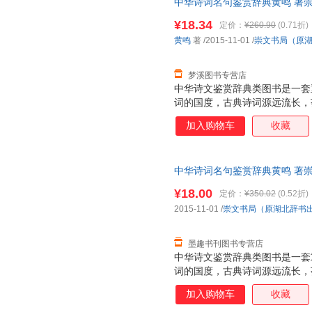
中华诗词名句鉴赏辞典黄鸣 著
9787540339708 正版旧
¥18.34
定价：
¥260.90
(0.71折)
黄鸣
著
/2015-11-01
/
崇文书局（原
梦溪图书专营店
中华诗文鉴赏辞典类图书是一套
词的国度，古典诗词源远流长，
《诗经》算起的三千多年诗史中
加入购物车
收藏
艳，散发出永恒的艺术魅力。学
事。20世纪70年代始，上海辞
爱，不衰。此后，同类图书层出
中华诗词名句鉴赏辞典黄鸣 著
小，选目更精，辞赏文字更注重
9787540331764 正版旧
在解释清基本内容的前提下再引
¥18.00
定价：
¥350.02
(0.52折)
生及层次稍低的一般读者。
2015-11-01
/
崇文书局（原湖北辞书
墨趣书刊图书专营店
中华诗文鉴赏辞典类图书是一套
词的国度，古典诗词源远流长，
《诗经》算起的三千多年诗史中
加入购物车
收藏
艳，散发出永恒的艺术魅力。学