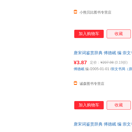
小熊贝比图书专营店
加入购物车
收藏
唐宋词鉴赏辞典 傅德岷 编 崇
质量，此书为单本而非一套，电
¥3.87
定价：
¥207.98
(0.19折)
傅德岷
编
/2005-01-01
/
崇文书局（
诚森图书专营店
加入购物车
收藏
唐宋词鉴赏辞典 傅德岷 编 崇
质售后，支持7天无理由退换】