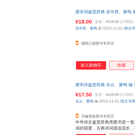
事。20世纪70年代始，上海辞
爱，不衰。此后，同类图书层出
唐宋词鉴赏辞典 吴中胜、黄鸣 
小，选目更精，辞赏文字更注重
减】 正版旧书，保证质量，此
在解释清基本内容的前提下再引
¥18.00
定价：
¥116.00
(1.56折)
生及层次稍低的一般读者。
吴中胜
、
黄鸣
著
/2015-11-01
/
崇文
烟雨江南图书专营店
加入购物车
收藏
唐宋诗鉴赏辞典 乐云、黄鸣 编 97
社） 【速开发票，优质售后，
¥17.50
定价：
¥115.00
(1.53折)
乐云
、
黄鸣
编
/2015-11-01
/
崇文书
丹赫墨集图书专营店
中华诗文鉴赏辞典类图书是一套
词的国度，古典诗词源远流长，
《诗经》算起的三千多年诗史中