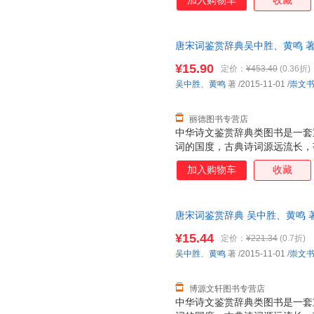
加入购物车
收藏
艳，散发出永恒的艺术魅力。学
事。20世纪70年代始，上海辞
畅销不衰。此后，同类图书层出
唐宋词鉴赏辞典吴中胜、黄鸣 
小，选目更精，辞赏文字更注重
9787540331719 正版旧
在解释清基本内容的前提下再引
¥15.90
定价：
¥453.40
(0.36折)
生及层次稍低的一般读者。
吴中胜
、
黄鸣
著
/2015-11-01
/
崇文
丽德图书专营店
中华诗文鉴赏辞典类图书是一套
词的国度，古典诗词源远流长，
《诗经》算起的三千多年诗史中
加入购物车
收藏
艳，散发出永恒的艺术魅力。学
事。20世纪70年代始，上海辞
爱，不衰。此后，同类图书层出
唐宋词鉴赏辞典 吴中胜、黄鸣 著 9
小，选目更精，辞赏文字更注重
版社） 【速开发票，优质售后
在解释清基本内容的前提下再引
¥15.44
定价：
¥221.34
(0.7折)
生及层次稍低的一般读者。
吴中胜
、
黄鸣
著
/2015-11-01
/
崇文
博源文轩图书专营店
中华诗文鉴赏辞典类图书是一套