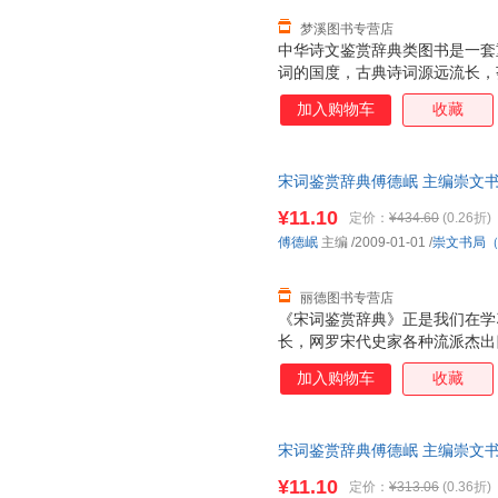
梦溪图书专营店
中华诗文鉴赏辞典类图书是一套
词的国度，古典诗词源远流长，
《诗经》算起的三千多年诗史中
加入购物车
收藏
艳，散发出永恒的艺术魅力。学
事。20世纪70年代始，上海辞
爱，不衰。此后，同类图书层出
宋词鉴赏辞典傅德岷 主编崇文书局（
小，选目更精，辞赏文字更注重
版旧书，保证质量，此书为单本
在解释清基本内容的前提下再引
¥11.10
定价：
¥434.60
(0.26折)
生及层次稍低的一般读者。
傅德岷
主编
/2009-01-01
/
崇文书局
丽德图书专营店
《宋词鉴赏辞典》正是我们在学
长，网罗宋代史家各种流派杰出
撰体例除原词外，特有词人简介
加入购物车
收藏
意赅；“注释”疏通词义，求其简
优美精当，有助于读友掌握原词
视觉形象与词境交相辉映，触发
宋词鉴赏辞典傅德岷 主编崇文书局（
的附录。其中，“词牌简介”能
版旧书，保证质量，此书为单本
索引”则能让读友在短时间内乌
¥11.10
定价：
¥313.06
(0.36折)