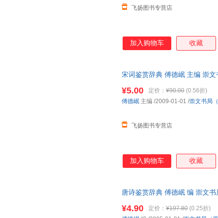
飞扬图书专营店
加入购物车
收藏
宋词鉴赏辞典 傅德岷 主编 崇
质量，此书为单本而非一套，电
¥5.00
定价：
¥90.00
(0.56折)
傅德岷
主编
/2009-01-01
/
崇文书局
飞扬图书专营店
加入购物车
收藏
唐诗鉴赏辞典 傅德岷 编 崇文
售，请咨询客服查询库存后下单
¥4.90
定价：
¥197.80
(0.25折)