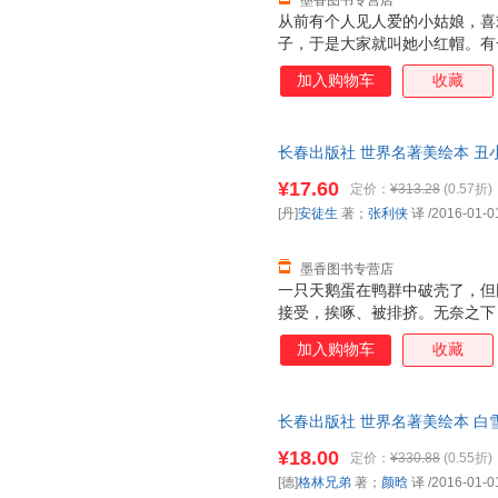
墨香图书专营店
从前有个人见人爱的小姑娘，喜
子，于是大家就叫她小红帽。有
并嘱咐她不要离开大路，走得太
加入购物车
收藏
狼，也不知道狼性凶残，于是告
道后诱骗小红帽去采野花，自己
装成外婆，等小红帽来找外婆时
长春出版社 世界名著美绘本 丑
猎人把小红帽和外婆从狼肚里救
译长春出版社97875445414
¥17.60
定价：
¥313.28
(0.57折)
电子发票！
[丹]
安徒生
著；
张利侠
译
/2016-01-0
墨香图书专营店
一只天鹅蛋在鸭群中破壳了，但
接受，挨啄、被排挤。无奈之下
鸭遇到了很多磨难。有一天，三
加入购物车
收藏
来，小鸭认出了这些美丽的动物
己弄死也没关系，因为他有一颗
不再是那只丑陋的小鸭了，而是
长春出版社 世界名著美绘本 白
晗 译长春出版社978754454
¥18.00
定价：
¥330.88
(0.55折)
套，电子发票！
[德]
格林兄弟
著；
颜晗
译
/2016-01-0