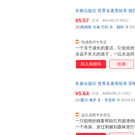
杨立华
杨俊峰
严军
长春出版社 世界名著美绘本 彼得
吴调侯
王雪
王萍
著；颜晗 译 97875445415
¥5.57
定价：
¥57.00
(0.98折)
托尼·米顿
田静
唐彩斌
[英]
詹姆斯·马修·巴利
著；
颜晗
译
/20
明月
吕鹏
刘增利
刘鹗
李阳
李静
唯盛图书专营店
卡尔·古斯塔夫·荣格
胡志远
胡晓霞
一个关于成长的童话，它创造的
永远不长大的孩子，一位永远捍
丁云
德·亚米契斯
戴维
献给成人的。
罗曼罗兰
史蒂夫·帕克
海伦·凯
加入购物车
收藏
脂砚斋
赵莹
赵萍
张晨
云海孤月
约翰·伍
长春出版社 世界名著美绘本 穿靴
笑江南
小泉吉宏
伍美珍
著；李斐然 译长春出版社978
¥5.64
定价：
¥250.95
(0.23折)
套，电子发票！
卫斯理
王玉梅
王燕
[法]
夏尔·佩罗
著；
李斐然
译
/2016-0
王凌
王林
王丽
索甲仁波切
孙幼军
苏珊娜·
益生源图书专营店
一只聪明的猫要帮助它穷困潦倒
曲波
帕克
诺拉·昆
一个布袋，穿过荆棘到森林里打
马特·海格
罗斌
刘洋
用机智和勇敢打败了富有的巨人