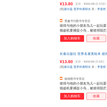
耶夫 著；李斐然 译长春出版社
¥13.80
定价：
¥331.98
(0.42折)
套，电子发票！
[俄]
谢尔盖·普罗科甫耶夫
著；
李斐然
墨趣书刊图书专营店
彼得与他的小朋友鸟儿一起玩耍
猫趁机要捕捉小鸟，被彼得阻拦
回家。不久，狼真来了，吃掉了
加入购物车
收藏
顾个人安危，在小鸟的帮助下捉
把狼抓进了动物园。故事寓意深
恶的狼。
长春出版社 世界名著美绘本 彼
耶夫 著；李斐然 译长春出版社
¥13.80
定价：
¥232.60
(0.6折)
套，电子发票！
[俄]
谢尔盖·普罗科甫耶夫
著；
李斐然
丽德图书专营店
彼得与他的小朋友鸟儿一起玩耍
猫趁机要捕捉小鸟，被彼得阻拦
回家。不久，狼真来了，吃掉了
加入购物车
收藏
顾个人安危，在小鸟的帮助下捉
把狼抓进了动物园。故事寓意深