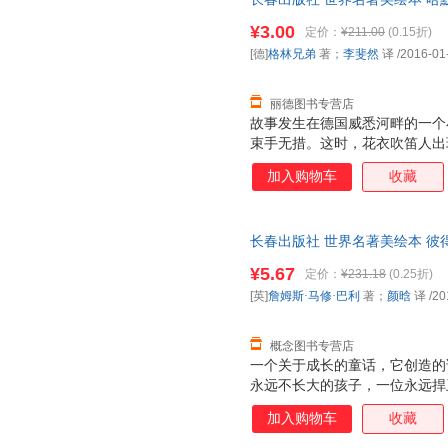
张岂之
张芳
詹姆斯·
弟 著；李斐然 译长春出版社9
¥3.00
定价：
¥211.00
(0.15折)
套，电子发票！
孙明华
刘莹
刘阳
[德]
格林兄弟
著；
李斐然
译
/2016-01
高尔基
法布尔
陈亦纯
张宇
杨鹏
薛涛
丽德图书专营店
故事发生在德国威悉河畔的一个
尼古拉·特斯拉
刘向
廖小琴
束手无措。这时，花衣吹笛人出
胡适
贝克
阿来
除了鼠患。然而当他索取酬劳时
加入购物车
收藏
徐颖
徐健顺
无名氏
次吹响了笛音，将全城的孩子全
更能懂得做人要一诺千金、言而
王淑芬
王宁
王慧
李军
金近
郭娜
长春出版社 世界名著美绘本 彼得
著；颜晗 译 97875445415
柏杨
小仲马
狄更斯
¥5.67
定价：
¥231.18
(0.25折)
张旭
张明
张慧
[英]
詹姆斯·马修·巴利
著；
颜晗
译
/20
杨为国
杨玲玲
夏洛蒂·
概念图书专营店
王丽君
王磊
王雷
一个关于成长的童话，它创造的
梁晓声
李莹
李鹏
永远不长大的孩子，一位永远捍
高静
献给成人的。
陈静
马克·吐
加入购物车
收藏
张静如
张辉
臧克家