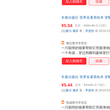
加入购物车
收藏
刘方
主的爱慕。
刘颚
林清玄
李毓佩
李琳
李林
莱曼·弗兰克·鲍姆
凯叔
凯勒
长春出版社 世界名著美绘本 穿靴
李斐然 译 978754454128
金圣叹
黄东坡
洪汛涛
¥5.54
定价：
¥241.40
(0.23折)
郭晓光
笛福
邓峰
[法]
夏尔·佩罗
著；
李斐然
译
/2016-0
陈琳
陈俊红
陈春花
概念图书专营店
巴克利
安德鲁·艾因斯普鲁奇
一只聪明的猫要帮助它穷困潦倒
一个布袋，穿过荆棘到森林里打
用机智和勇敢打败了富有的巨人
加入购物车
收藏
主的爱慕。
长春出版社 世界名著美绘本 穿靴
李斐然 译 978754454128
¥5.44
定价：
¥74.00
(0.74折)
[法]
夏尔·佩罗
著；
李斐然
译
/2016-0
唯盛图书专营店
一只聪明的猫要帮助它穷困潦倒