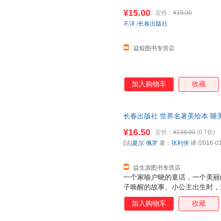
9787544541305
¥15.00
定价：
¥15.00
不详
/
长春出版社
焱煊图书专营店
加入购物车
收藏
长春出版社 世界名著美绘本 睡美
侠 译长春出版社978754454
¥16.50
定价：
¥238.00
(0.7折)
套，电子发票！
[法]
夏尔·佩罗
著；
张利侠
译
/2016-0
益生源图书专营店
一个家喻户晓的童话，一个美丽
子唤醒的故事。小公主出生时，
了，公主昏睡了一百年。王子历
加入购物车
收藏
了。从此他们过上了幸福美好的