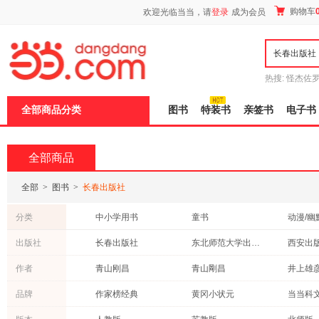
新
购物车
欢迎光临当当，请
登录
成为会员
窗
口
打
开
无
障
热搜:
怪杰佐
碍
谎
吾辈如神
说
全部商品分类
图书
特装书
亲签书
电子书
明
页
面,
按
全部商品
Ctrl
加
波
全部
>
图书
>
长春出版社
浪
键
分类
中小学用书
童书
动漫/幽
打
开
历史
传记
小说
出版社
长春出版社
东北师范大学出版社
西安出
导
社会科学
哲学/宗教
青春文
盲
中国科学技术大学出版社
西藏人民出版社
作者
青山刚昌
青山剛昌
井上雄
模
外语
经济
其他
式
云南科技出版社
上海音乐出版社
陕西人
青文
薛瑞萍
杨军
品牌
作家榜经典
黄冈小状元
当当科
法律
古籍
旅游/地
辽宁少年儿童出版社
江西教育出版社
刘永昭
公木
曹雪芹
异步图书
小学教材全解
亲近母
管理
保健/养生
心理学