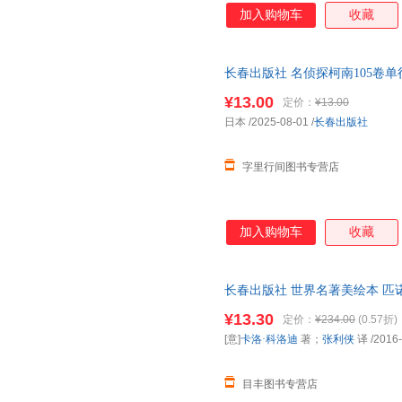
的事情，总是不停地问为什么。
加入购物车
收藏
界。终于有一天她离开了家乡，
程。这一路上玛亚遇见各式各样
美丽。这段不可思议的旅程，让
长春出版社 名侦探柯南105卷单
茁壮……
¥13.00
定价：
¥13.00
日本
/2025-08-01
/
长春出版社
字里行间图书专营店
加入购物车
收藏
长春出版社 世界名著美绘本 匹诺
利侠 译 长春出版社 正版旧书
¥13.30
定价：
¥234.00
(0.57折)
票。
[意]
卡洛·科洛迪
著；
张利侠
译
/2016
目丰图书专营店