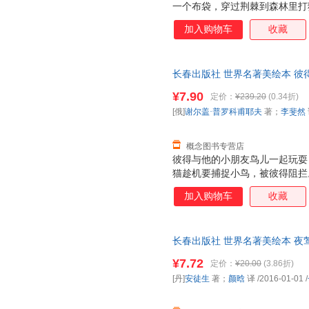
一个布袋，穿过荆棘到森林里打
用机智和勇敢打败了富有的巨人
加入购物车
收藏
主的爱慕。
长春出版社 世界名著美绘本 彼得
耶夫 著；李斐然 译 长春出版
¥7.90
定价：
¥239.20
(0.34折)
换】
[俄]
谢尔盖·普罗科甫耶夫
著；
李斐然
概念图书专营店
彼得与他的小朋友鸟儿一起玩耍
猫趁机要捕捉小鸟，被彼得阻拦
回家。不久，狼真来了，吃掉了
加入购物车
收藏
顾个人安危，在小鸟的帮助下捉
把狼抓进了动物园。故事寓意深
恶的狼。
长春出版社 世界名著美绘本 夜莺
9787544541527 长春出
¥7.72
定价：
¥20.00
(3.86折)
[丹]
安徒生
著；
颜晗
译
/2016-01-01
/