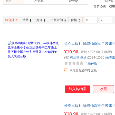
版本
人教版
苏教版
北师版
江苏科学技术出版社
吉林美术出版社
吉林大
李志刚
徐冬梅
温儒敏
博集天卷
天利38套
5年中考
更多选项（适
工具书
工业技术
建筑
华师版
外研版
人教B版
湖南少年儿童出版社
武汉理工大学出版社
长江文
施耐庵
崔峦
藤子·f
中国国家地理
黄冈密卷
紫图图
育儿/早教
农业/林业
两性关
译林版
外研起点版
语文S版
上海文艺出版社
南方出版社
新疆青
儒勒·加布里埃尔·凡尔纳
葛剑雄
邓婕
红帽子童书馆
新世界青春
综合排序
销量
好评
出版时间
价格
-
手工/DIY
孕产/胎教
时尚/美
长春版
北京课改版
牛津版
红旗出版社
窦桂梅
赖世雄
季羡林
海豚绘本花园
高考总复习全解
译文经
课程
苏科版
沪科版
科粤版
李学勤
陈伯吹
邢立达
5.3英语
探究应用新思维
68所名
浙科版
鲁科版
外语教
方立天
王子今
张厚忠
蒲公英童书馆
爱心树童书
步印童
人教课标版
长春出版社 绿野仙踪三年级弗
江苏版
译林牛
夏尔·佩罗
孙正聿
韩永植
全能练考卷
册中国少年儿童课外书全套四年
小学奥数举一反三
挑战压
¥19.90
定价：
¥25.00
(7.96折)
邱凤莲
姚大力
蒲松龄
波波乌(BOBOWU)
中考45套题
良师三
(美)
弗兰克·鲍姆
/2024-12-26
/
长春
肯尼斯·格雷厄姆
万志勇
俞吾金
1条评论
邓晓芒
池一绛
魏以新
卓凡文化图书专营店
褚人获
张弘
叶广芩
李行健
吉卜林
朱红
加入购物车
收藏
霍夫曼
白树民
范婉莹
赵欣
张菱儿
亚米契
刘军
佐藤学
张燕
长春出版社 绿野仙踪三年级弗
国少年儿童课外书全套四年级人
张洪波
克里斯托弗·卢比
蒋军晶
¥18.90
定价：
¥25.00
(7.56折)