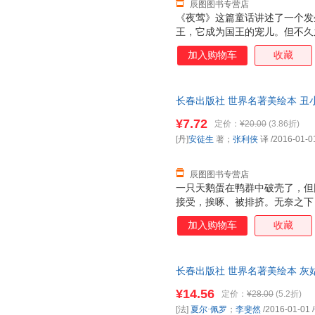
辰图图书专营店
《夜莺》这篇童话讲述了一个发
王，它成为国王的宠儿。但不久
造小鸟获得了更多赞美，于是，
加入购物车
收藏
的威胁时，人造小鸟却唱不出一
了死亡的阴霾。
长春出版社 世界名著美绘本 丑小
译 9787544541442 长春
¥7.72
定价：
¥20.00
(3.86折)
换】
[丹]
安徒生
著；
张利侠
译
/2016-01-0
辰图图书专营店
一只天鹅蛋在鸭群中破壳了，但
接受，挨啄、被排挤。无奈之下
鸭遇到了很多磨难。有一天，三
加入购物车
收藏
来，小鸭认出了这些美丽的动物
己弄死也没关系，因为他有一颗
不再是那只丑陋的小鸭了，而是
长春出版社 世界名著美绘本 灰姑
¥14.56
定价：
¥28.00
(5.2折)
[法]
夏尔·佩罗
；
李斐然
/2016-01-01
/