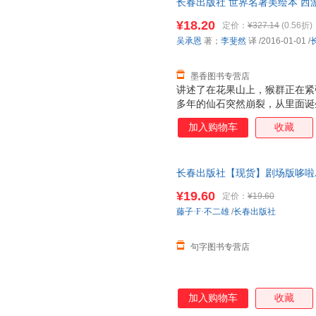
长春出版社 世界名著美绘本 西
春出版社9787544541350
¥18.20
定价：
¥327.14
(0.56折)
发票！
吴承恩
著；
李斐然
译
/2016-01-01
/
墨香图书专营店
讲述了在花果山上，猴群正在紧
多年的仙石突然崩裂，从里面诞
石猴由被猴群排挤直至拥护为猴
加入购物车
收藏
下，小石猴决定出海学艺。石猴
学有所成，还交到了红孩儿、玉
名字——孙悟空。
长春出版社【现货】剧场版哆啦
票
¥19.60
定价：
¥19.60
藤子·F·不二雄
/
长春出版社
句字图书专营店
加入购物车
收藏