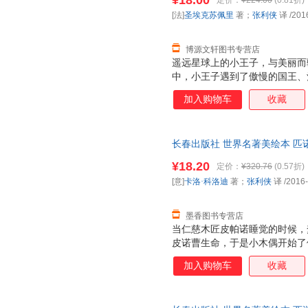
¥18.00
定价：
¥224.00
(0.81折)
换】
[法]
圣埃克苏佩里
著；
张利侠
译
/201
博源文轩图书专营店
遥远星球上的小王子，与美丽而
中，小王子遇到了傲慢的国王、
家，ZUI后来到地球上，试图
加入购物车
收藏
只奇怪的狐狸，于是奇妙而令人
的镜子，照出了荒唐的成人世界
学，才是我们活下去的WEI一理
长春出版社 世界名著美绘本 匹诺
利侠 译长春出版社97875445
¥18.20
定价：
¥320.76
(0.57折)
套，电子发票！
[意]
卡洛·科洛迪
著；
张利侠
译
/2016
墨香图书专营店
当仁慈木匠皮帕诺睡觉的时候，
皮诺曹生命，于是小木偶开始了
须通过勇气、忠心以及诚实的考
加入购物车
收藏
受骗，还因此变成了驴子。ZU
诺相逢……经过这次历险，皮诺
成为了一个真真正正的男孩。