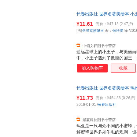
的镜子，照出了荒唐的成人世界
学，才是我们活下去的WEI一理
长春出版社 世界名著美绘本 小王
张利侠 译 长春出版社 【速开
¥11.61
定价：
¥47.18
(2.47折)
换】
[法]
圣埃克苏佩里
著；
张利侠
译
/201
中领文轩图书专营店
遥远星球上的小王子，与美丽而
中，小王子遇到了傲慢的国王、
家，ZUI后来到地球上，试图
加入购物车
收藏
只奇怪的狐狸，于是奇妙而令人
的镜子，照出了荒唐的成人世界
学，才是我们活下去的WEI一理
长春出版社 世界名著美绘本 玛
李斐然 译长春出版社9787544
¥11.73
定价：
¥454.86
(0.26折)
套，电子发票！
2016-01-01
/
长春出版社
聚赢科技图书专营店
玛亚是一只与众不同的小蜜蜂，
解蜜蜂世界多如牛毛的规则，也