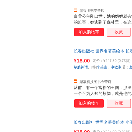
墨香图书专营店
白雪公主刚出世，她的妈妈就去
的迫害，她逃到了森林里，在这
婆婆骗白雪公主吃下了毒苹果，
加入购物车
收藏
经死去的白雪公主。
长春出版社 世界名著美绘本 长
[韩]李英素、申敏淑 著；颜晗
¥18.00
定价：
¥247.80
(0.73折)
套，电子发票！
希腊神话
、[韩]
李英素
、
申敏淑
著；
聚赢科技图书专营店
从前，有一个富裕的王国，那里
一个不为人知的烦恼，就是他的
ZUI守信用的理发师，进宫帮
加入购物车
收藏
后，连国王也知道笛子说出“国
在理发师的劝说下告诉了大家他
臣，让他帮忙治理国家。勤政爱
长春出版社 世界名著美绘本 小王
张利侠 译 978754454141