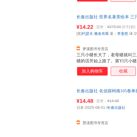
头盖了一所房子。狼来了，它推
就用头去撞砖头房子，可砖头房
长春出版社 世界名著美绘本 三
说要从烟囱里爬进来。小猪听了
著；李斐然 译长春出版社978
烧跑了。
¥14.22
定价：
¥279.00
(0.51折)
套，电子发票！
[英]
约瑟夫·雅各布斯
著；
李斐然
译
/2
梦溪图书专营店
三只小猪长大了，老母猪就叫三
猪的话开始上路了。第YI只小
倒了。第YI只小猪被狼吃掉了
加入购物车
收藏
它把第二只小猪的房子推倒了。
头盖了一所房子。狼来了，它推
就用头去撞砖头房子，可砖头房
长春出版社 名侦探柯南105卷单
说要从烟囱里爬进来。小猪听了
理由退换货
烧跑了。
¥14.48
定价：
¥14.48
日本
/2025-08-01
/
长春出版社
慧读图书专营店