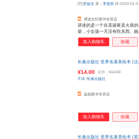
[丹]
安徒生
著；
李斐然
译
/2016-01-0
博源文轩图书专营店
讲述的是一个在圣诞夜卖火柴的
柴，小女孩一天没有吃东西。她
香的烤鹅；她擦亮第二根火柴，
加入购物车
收藏
柴，看见了久违的外婆，她想让
而当火柴熄灭的时候，这所有的
悲惨地死去，没有人知道她在生
长春出版社 世界名著美绘本 [法
9787544541282
¥14.00
定价：
¥14.00
不详
/
长春出版社
焱煊图书专营店
加入购物车
收藏
长春出版社 世界名著美绘本 [英