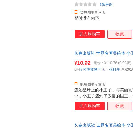
1条评论
英典图书专营店
暂时没有内容
加入购物车
收藏
长春出版社 世界名著美绘本 小王
张利侠 译【正版】 【速开发票
¥10.92
定价：
¥110.76
(0.99折)
[法]
圣埃克苏佩里
著；
张利侠
译
/201
凯瑞图书专营店
遥远星球上的小王子，与美丽而
中，小王子遇到了傲慢的国王、
家，ZUI后来到地球上，试图
加入购物车
收藏
只奇怪的狐狸，于是奇妙而令人
的镜子，照出了荒唐的成人世界
学，才是我们活下去的WEI一理
长春出版社 世界名著美绘本 小王
张利侠 译 978754454141