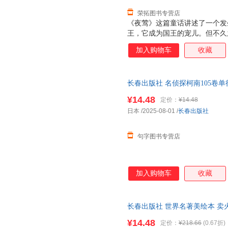
荣拓图书专营店
《夜莺》这篇童话讲述了一个发
王，它成为国王的宠儿。但不久
造小鸟获得了更多赞美，于是，
加入购物车
收藏
的威胁时，人造小鸟却唱不出一
了死亡的阴霾。
长春出版社 名侦探柯南105卷单
¥14.48
定价：
¥14.48
日本
/2025-08-01
/
长春出版社
句字图书专营店
加入购物车
收藏
长春出版社 世界名著美绘本 卖
著；李斐然 译 9787544541
¥14.48
定价：
¥218.66
(0.67折)
换】