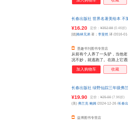
加入购物车
收藏
长春出版社 世界名著美绘本 不
著；李斐然 译长春出版社978
¥16.20
定价：
¥352.88
(0.46折)
套，电子发票！
[德]
格林兄弟
著；
李斐然
译
/2016-01
墨趣书刊图书专营店
从前有个人养了一头驴，当他老
况不妙，就逃跑了。在路上它遇
同的命运，于是决定结伴同行，
加入购物车
收藏
加音乐节的路上，一起共同面对
里的强盗们，从此过上了稳定幸
长春出版社 绿野仙踪三年级弗
册中国少年儿童课外书免邮全套
¥19.90
定价：
¥25.00
(7.96折)
(美)
弗兰克·鲍姆
/2024-12-26
/
长春
益博图书专营店