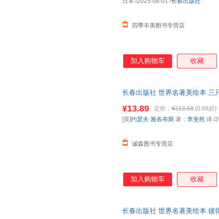
日本
/2025-08-01
/
长春出版社
四季丰美图书专营店
加入购物车
收藏
长春出版社 世界名著美绘本 三只
著；李斐然 译 长春出版社 正
¥13.89
定价：
¥213.58
(0.66折)
子发票。
[英]
约瑟夫·雅各布斯
著；
李斐然
译
/2
诚森图书专营店
加入购物车
收藏
长春出版社 世界名著美绘本 彼