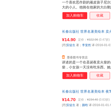
一个喜欢恶作剧的顽皮孩子尼尔
大的小人。他骑在他家的大白鹅
行。通过这次奇异的旅行，尼尔
加入购物车
收藏
到过好几个凶恶阴险的敌人。他
尔斯回到了家中，恢复原形，变
长春出版社 世界名著美绘本 卖
著；李斐然 译长春出版社9787
¥14.90
定价：
¥322.96
(0.47折)
一套，电子发票！
[丹]
安徒生
著；
李斐然
译
/2016-01-0
墨香图书专营店
讲述的是一个在圣诞夜卖火柴的
柴，小女孩一天没有吃东西。她
香的烤鹅；她擦亮第二根火柴，
加入购物车
收藏
柴，看见了久违的外婆，她想让
而当火柴熄灭的时候，这所有的
悲惨地死去，没有人知道她在生
长春出版社 世界名著美绘本 夜莺
春出版社9787544541527
¥14.70
定价：
¥234.40
(0.63折)
发票！
[丹]
安徒生
著；
颜晗
译
/2016-01-01
/