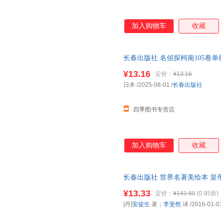
加入购物车
收藏
长春出版社 名侦探柯南105卷单
开发票
¥13.16
定价：
¥13.16
日本
/2025-08-01
/
长春出版社
四季图书专营店
加入购物车
收藏
长春出版社 世界名著美绘本 皇帝
斐然 译【速开发票，优质售后，
¥13.33
定价：
¥141.60
(0.95折)
[丹]
安徒生
著；
李斐然
译
/2016-01-0