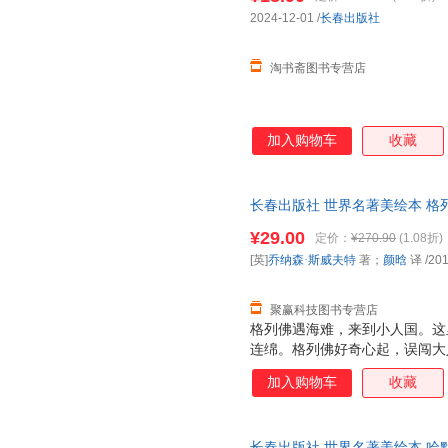
赵亚夫
杨静远
李发锁
2024-12-01
/
长春出版社
李汝珍
弗兰克·鲍姆
冯友兰
淘书斋图书专营店
王平
黄淮
张宁
金艺实
曾朴
张英善
王玉德
汤显祖
彭懿
加入购物车
收藏
冷玉斌
夏智颖
吴白
李娍实
姜涛
陈鹏
长春出版社 世界名著美绘本 格
王悦
王艳
王海燕
特 著；颜晗 译长春出版社978
¥29.00
韩昇
弗洛伊德
奥斯卡·
定价：
¥270.90
(1.08折)
套，电子发票！
[英]
乔纳森·斯威夫特
著；
颜晗
译
/201
李靖
张平
张铭
王健
王超
塞尔玛·
聚赢科技图书专营店
高乃定
曹琳琳
蔡元放
格列佛遇海难，来到小人国。这
闫学
连绵。格列佛好奇心起，误闯大
肖定丽
苏静
威赫赫。格列佛逢海盗，造访飞
刘敏
李克
李海峰
加入购物车
收藏
败、荒芜。格列佛被叛变，遍历
于伟
王明伟
王蒙
恶、低劣。
罗伯特·艾伦
李正栓
董恒波
长春出版社 世界名著美绘本 哈