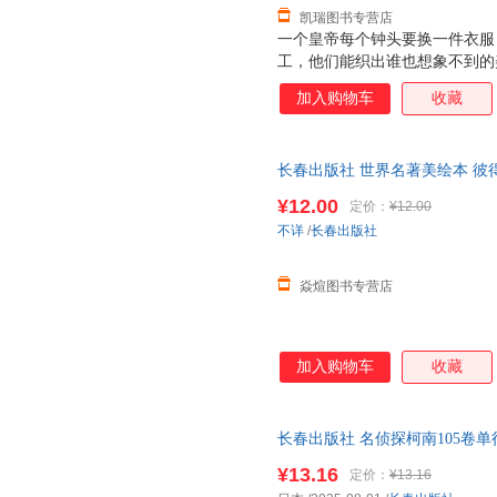
凯瑞图书专营店
一个皇帝每个钟头要换一件衣服
工，他们能织出谁也想象不到的
衣服还能识别出哪些人工作不称
加入购物车
收藏
烛日夜加工，做出了新衣服，让
的神奇的看不见的衣服，根本就
真要穿上它去游行。
长春出版社 世界名著美绘本 彼得
罗科甫耶夫 著；李斐然 译 长春
¥12.00
定价：
¥12.00
不详
/
长春出版社
焱煊图书专营店
加入购物车
收藏
长春出版社 名侦探柯南105卷单
¥13.16
定价：
¥13.16