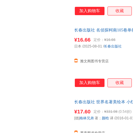
加入购物车
收藏
长春出版社 名侦探柯南105卷单
系客服领取，有问题联系在线客
¥16.66
定价：
¥16.66
日本
/2025-08-01
/
长春出版社
雅文阁图书专营店
加入购物车
收藏
长春出版社 世界名著美绘本 小
译长春出版社97875445414
¥17.60
定价：
¥331.98
(0.54折)
电子发票！
[德]
格林兄弟
著；
颜晗
译
/2016-01-0