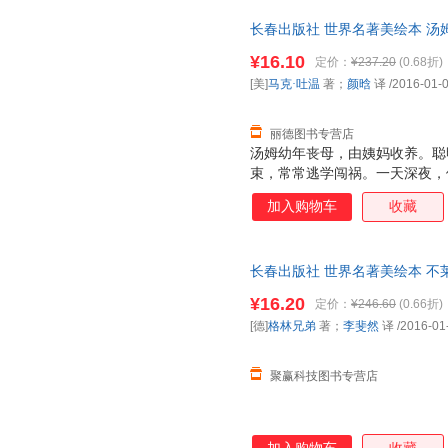
长春出版社 世界名著美绘本 汤
著；颜晗 译长春出版社97875
¥16.10
定价：
¥237.20
(0.68折)
套，电子发票！
[美]
马克·吐温
著；
颜晗
译
/2016-01-
丽德图书专营店
汤姆幼年丧母，由姨妈收养。聪
束，常常逃学闯祸。一天深夜，
目睹了一起凶杀案的发生。因为
加入购物车
收藏
克贝里带着另一个小伙伴一起逃
他们被淹死了，结果他们却出现
争，汤姆终于勇敢地站出来，指
长春出版社 世界名著美绘本 不
他与他心爱的姑娘贝姬在一个岩
著；李斐然 译长春出版社978
着死亡的威胁。后来终于成功脱
¥16.20
定价：
¥246.60
(0.66折)
套，电子发票！
藏。
[德]
格林兄弟
著；
李斐然
译
/2016-01
聚赢科技图书专营店