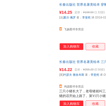
恶的狼。
长春出版社 世界名著美绘本 穿靴
李斐然 译 长春出版社 正版旧
¥14.25
定价：
¥108.50
(1.32折)
票！
[法]
夏尔·佩罗
著；
李斐然
译
/2016-0
飞扬图书专营店
加入购物车
收藏
长春出版社 世界名著美绘本 三
著；李斐然 译长春出版社978
¥14.22
定价：
¥255.20
(0.56折)
套，电子发票！
[英]
约瑟夫·雅各布斯
著；
李斐然
译
/2
鸿源图书专营店
三只小猪长大了，老母猪就叫三
猪的话开始上路了。第YI只小
倒了。第YI只小猪被狼吃掉了
加入购物车
收藏
它把第二只小猪的房子推倒了。