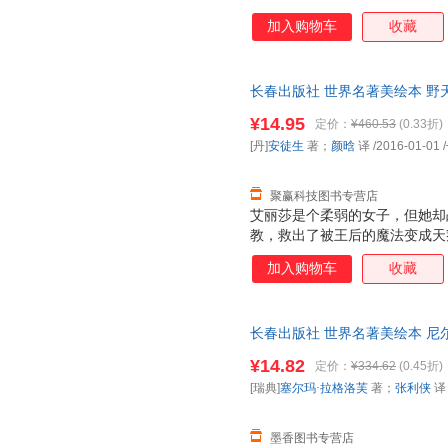
加入购物车
收藏
长春出版社 世界名著美绘本 野天
长春出版社978754454147
¥14.95
定价：
¥460.53
(0.33折)
子发票！
[丹]
安徒生
著；
颜晗
译
/2016-01-01
/
聚赢科技图书专营店
艾丽莎是个柔弱的女子，但她却
教，救出了被王后的魔法变成天
气、决心和毅力。面对荨麻的刺
加入购物车
收藏
气啊。面对主教对她的诬陷和把
了ZUI后一分钟，终于完成了她
后的胜利者。
长春出版社 世界名著美绘本 尼
·拉格洛芙 著；张利侠 译长春
¥14.82
定价：
¥334.62
(0.45折)
电子发票！
[瑞典]
塞尔玛·拉格洛芙
著；
张利侠
译
墨香图书专营店