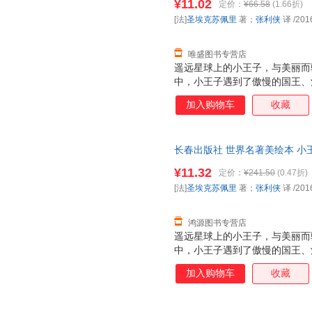
¥11.02
定价：
¥66.58
(1.66折)
换】
[法]
圣埃克苏佩里
著；
张利侠
译
/201
唯盛图书专营店
遥远星球上的小王子，与美丽而
中，小王子遇到了傲慢的国王、
家，ZUI后来到地球上，试图
加入购物车
收藏
只奇怪的狐狸，于是奇妙而令人
的镜子，照出了荒唐的成人世界
学，才是我们活下去的WEI一理
长春出版社 世界名著美绘本 小
张利侠 译长春出版社9787544
¥11.32
定价：
¥241.50
(0.47折)
套，电子发票！
[法]
圣埃克苏佩里
著；
张利侠
译
/201
鸿源图书专营店
遥远星球上的小王子，与美丽而
中，小王子遇到了傲慢的国王、
家，ZUI后来到地球上，试图
加入购物车
收藏
只奇怪的狐狸，于是奇妙而令人
的镜子，照出了荒唐的成人世界
学，才是我们活下去的WEI一理