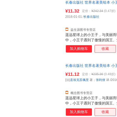
长春出版社 世界名著美绘本 小王
著；张利侠 译长春出版社978
¥11.32
定价：
¥242.34
(0.47折)
套，电子发票！
2016-01-01
/
长春出版社
益生源图书专营店
遥远星球上的小王子，与美丽而
中，小王子遇到了傲慢的国王、
家，ZUI后来到地球上，试图
加入购物车
收藏
只奇怪的狐狸，于是奇妙而令人
的镜子，照出了荒唐的成人世界
学，才是我们活下去的WEI一理
长春出版社 世界名著美绘本 小王
张利侠 译 978754454141
¥11.12
定价：
¥235.36
(0.48折)
换】
[法]
圣埃克苏佩里
著；
张利侠
译
/201
概念图书专营店
遥远星球上的小王子，与美丽而
中，小王子遇到了傲慢的国王、
家，ZUI后来到地球上，试图
加入购物车
收藏
只奇怪的狐狸，于是奇妙而令人