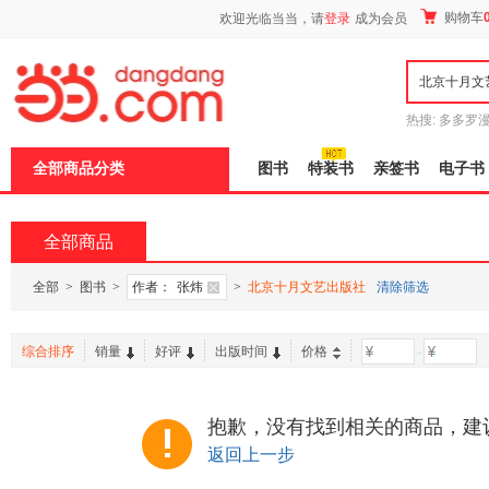
新
购物车
欢迎光临当当，请
登录
成为会员
窗
口
打
开
无
障
热搜:
多多罗
碍
传说
十日终
说
全部商品分类
图书
特装书
亲签书
电子书
明
页
面,
按
全部商品
Ctrl
加
波
全部
>
图书
>
作者：
张炜
>
北京十月文艺出版社
清除筛选
浪
键
打
综合排序
销量
好评
出版时间
价格
-
开
导
盲
模
抱歉，没有找到相关的商品，建
式
返回上一步