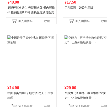
¥48.00
¥17.50
病隙碎笔史铁生 光影纪念版 书内彩插
了凡四训（2025年新版）
作者亲摄照片12幅 史铁生充满灵性光
辉的生命笔记 当当自营图书
加入购物车
收藏
加入购物车
收藏
¥14.90
¥29.00
中国最美的100个地方 图说天下 国家
空腹力（医学博士教你锻炼“空腹
地理
力”，让身体脱胎换骨！）
加入购物车
收藏
加入购物车
收藏