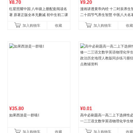
¥8.70
¥9.20
红星照耀中国 八年级上册配套阅读名
漫画讲透黄帝内经 十二时辰养生
著 原著正版全本无删减 初中生初二课
二十四节气养生智慧 中医八大名
外阅读
一养生图解 皇帝内经漫画版原版
加入购物车
收藏
加入购物车
收藏
¥35.80
¥0.01
如果西游是一群喵1
高中必刷题高一高二上下选择性
一二三语文数学英语物理化学生
治历史地理人教版同步练习册狂k
加入购物车
收藏
加入购物车
收藏