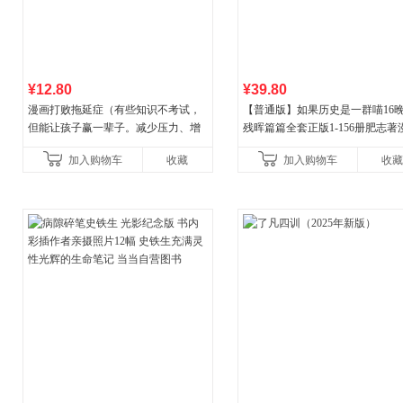
¥12.80
¥39.80
漫画打败拖延症（有些知识不考试，
【普通版】如果历史是一群喵16
但能让孩子赢一辈子。减少压力、增
残晖篇篇全套正版1-156册肥志著
强自信、把握机遇、培养自律，结
8周年纪念版套装3册小学生课外
加入购物车
收藏
加入购物车
收藏
合“小行动”触发大脑行动开
儿童西游喵知识