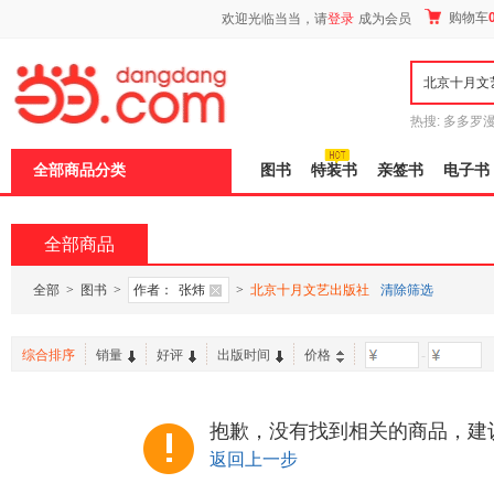
新
购物车
欢迎光临当当，请
登录
成为会员
窗
口
打
开
无
障
热搜:
多多罗
碍
传说
十日终
说
全部商品分类
图书
特装书
亲签书
电子书
明
页
面,
按
全部商品
Ctrl
加
波
全部
>
图书
>
作者：
张炜
>
北京十月文艺出版社
清除筛选
浪
键
打
综合排序
销量
好评
出版时间
价格
-
开
导
盲
模
抱歉，没有找到相关的商品，建
式
返回上一步