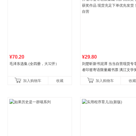
¥70.20
¥29.80
毛泽东选集 (全四册，大32开）
刘楚昕新书泥潭 当当自营现货专
者印签寄语限量藏书票 漓江文学
奖作品 现货充足下单优先发货 当
加入购物车
收藏
加入购物车
收藏
营