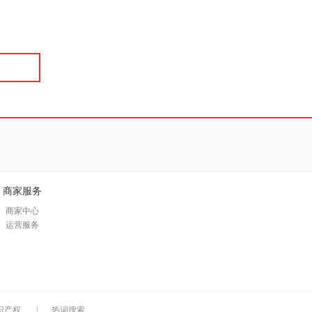
具
品
外
品
讯
音
公
器
商家服务
商家中心
运营服务
识产权
|
热词搜索