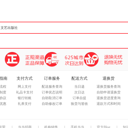
箱包皮
手表饰
运动户
汽车用
食品
手机通
数码影
电脑办
大家电
家用电
指南
支付方式
订单服务
配送方式
退换货
流程
网上支付
配送服务查询
当日递
退换货服务查询
制度
礼品卡支付
订单状态说明
次日达
自助申请退换货
协议
银行转账
自助取消订单
订单自提
退换货进度查询
优惠
礼券支付
自助修改订单
验货与签收
退款方式和时间
联盟
|
当当招商
|
机构销售
|
手机当当
|
官方Blog
|
知