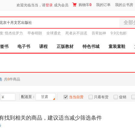
购物车
0
我的订单
我的云书房
欢迎光临当当，请
登录
成为会员
全部
全部分
搜:
怪杰佐罗力
早春晴朗
全球通史
死者从不说谎
吾辈如神
9.9元包邮
尾品汇
图书
签书
电子书
课程
正版教材
特色书城
童装童鞋
电子书
音像
影视
时尚美
选
共
0
件商品
母婴用
玩具
配送至：
甘肃
孕婴服
当当自营
只看有货
促销
童装童
特卖
预售
入驻商家
家居日
有找到相关的商品，建议适当减少筛选条件
家具装
步
服装
鞋