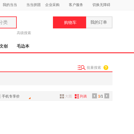
我的当当
当当拼团
企业采购
客户服务
切换无障碍
分类
我的订单
购物车
类
高级搜索
文创
毛边本
批量搜索
妆
品
饰
手机专享价
大图
列表
1
/1
鞋
用
饰