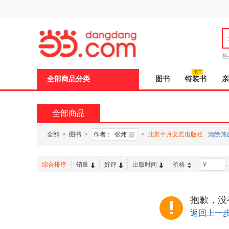
新
窗
口
打
开
无
障
热
碍
说
全部商品分类
图书
特装书
亲
明
页
面,
按
全部商品
Ctrl
加
波
全部
>
图书
>
作者：
张炜
>
北京十月文艺出版社
清除筛
浪
键
打
综合排序
销量
好评
出版时间
价格
-
开
导
盲
模
抱歉，没
式
返回上一