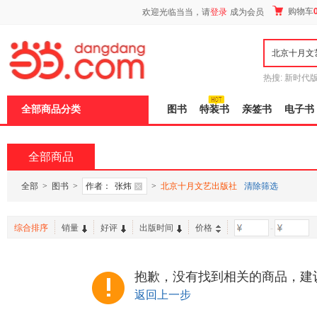
新
购物车
欢迎光临当当，请
登录
成为会员
窗
口
打
开
无
障
热搜:
新时代
碍
有兽焉全集
说
全部商品分类
图书
特装书
亲签书
电子书
明
页
面,
按
全部商品
Ctrl
加
波
全部
>
图书
>
作者：
张炜
>
北京十月文艺出版社
清除筛选
浪
键
打
综合排序
销量
好评
出版时间
价格
-
开
导
盲
模
抱歉，没有找到相关的商品，建
式
返回上一步