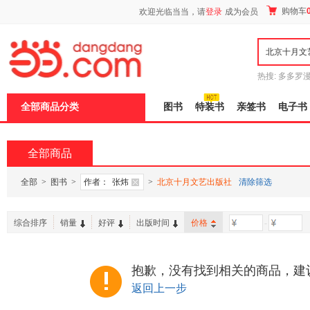
新
购物车
欢迎光临当当，请
登录
成为会员
窗
口
打
开
无
障
热搜:
多多罗
碍
传说
十日终
说
全部商品分类
图书
特装书
亲签书
电子书
明
页
面,
按
全部商品
Ctrl
加
波
全部
>
图书
>
作者：
张炜
>
北京十月文艺出版社
清除筛选
浪
键
打
综合排序
销量
好评
出版时间
价格
-
开
导
盲
模
抱歉，没有找到相关的商品，建
式
返回上一步