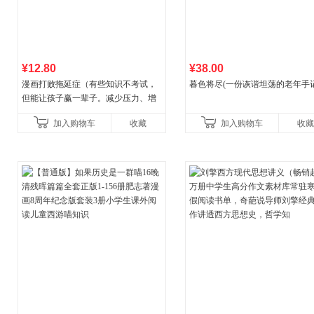
¥12.80
¥38.00
漫画打败拖延症（有些知识不考试，
暮色将尽(一份诙谐坦荡的老年手记
但能让孩子赢一辈子。减少压力、增
强自信、把握机遇、培养自律，结
加入购物车
收藏
加入购物车
收藏
合“小行动”触发大脑行动开