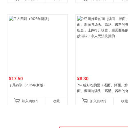
¥17.50
¥8.30
了凡四训（2025年新版）
267 碗好吃的面（汤面、拌面、炒
面、焗面与汤头、高汤、酱料的
组合，让你打开味蕾，感受面条
加入购物车
收藏
加入购物车
收藏
妙滋味！令人无法抗拒的