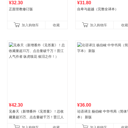
¥32.30
¥31.80
正面管教修订版
自卑与超越（完整全译本）
加入购物车
收藏
加入购物车
收藏
¥42.30
¥36.00
见春天（新增番外《见答案》！总收
论语译注 杨伯峻 中华书局（简体
藏量超35万、点击量破千万！晋江人
本） 新版
气作者 纵虎嗅花 催泪之作！）
加入购物车
收藏
加入购物车
收藏