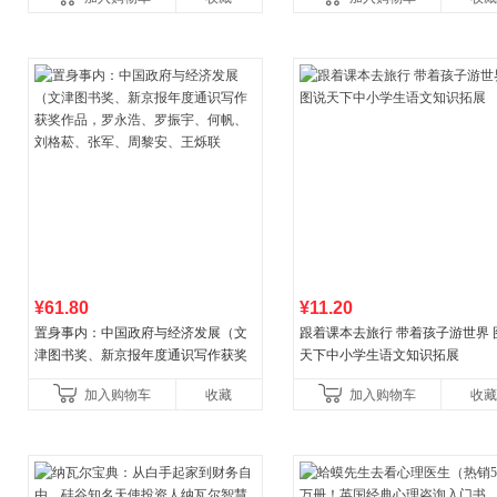
¥61.80
¥11.20
置身事内：中国政府与经济发展（文
跟着课本去旅行 带着孩子游世界 
津图书奖、新京报年度通识写作获奖
天下中小学生语文知识拓展
作品，罗永浩、罗振宇、何帆、刘格
加入购物车
收藏
加入购物车
收藏
菘、张军、周黎安、王烁联