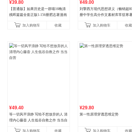
¥39.80
¥49.00
【普通版】如果历史是一群喵16晚清
刘擎西方现代思想讲义（畅销超8
残晖篇篇全套正版1-156册肥志著漫画
册中学生高分作文素材库常驻寒
8周年纪念版套装3册小学生课外阅读
阅读书单，奇葩说导师刘擎经典
加入购物车
收藏
加入购物车
收藏
儿童西游喵知识
讲透西方思想史，哲学知
¥49.40
¥29.80
等一切风平浪静 写给不想放弃的人 清
第一性原理穿透思维定势
理内心藤壶 人生低谷自救之作 当当自
营
加入购物车
收藏
加入购物车
收藏