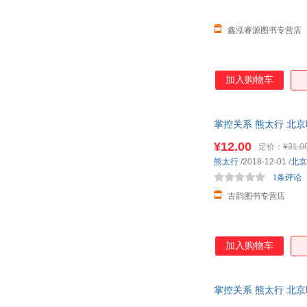
陈伟
蔡骏
今何在
陈迅喆
鑫泓睿源图书专营店
天下霸唱
汤姆牛
兰道尔·门罗
黄执中
加入购物车
周玄毅
肖全
梦枕貘
玛格丽特·怀兹·布朗
约翰·缪尔
掌控关系 熊太行 北
郑振铎
韦斯顿
马薇薇
¥12.00
定价：
¥31.0
熊太行
/2018-12-01
/
北京
古川武士
高村光太郎
1条评论
斯蒂芬·盖斯
石田淳
古韵图书专营店
采薇
安妮宝贝
萧红
托尼·罗斯
李天飞
卡洛·罗韦利
加入购物车
安徒生
埃尔温·隆美尔
田岛征彦
苏航
掌控关系 熊太行 北
克利斯多夫·夏布特
纪伯伦