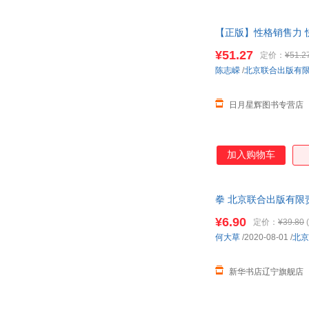
纪贯之
吉竹伸介
顾非熊
古典
【正版】性格销售力 
联合出版有限
贝尔纳黛特·墨菲
巴勃罗·聂鲁达
¥51.27
定价：
¥51.2
毕翠克丝·波特
岸见一郎
陈志嵘
/
北京联合出版有
朱德庸
周肇祥
日月星辉图书专营店
益博轩
伊莎贝尔·托马斯
夏吉安
喜仁龙
唐缺
孙静
加入购物车
曲波
乔治·布雷西亚
孟非
梅丽·麦金农
拳 北京联合出版有限
刘月
刘薇
¥6.90
黄妙瑜
赫尔曼·黑塞
定价：
¥39.80
(
何大草
/2020-08-01
/
北京
陈果
陈斌华
张辰亮
格尔德·吉仁泽
新华书店辽宁旗舰店
张湘君
张宏伟
伊尔斯·桑德
伊东宽