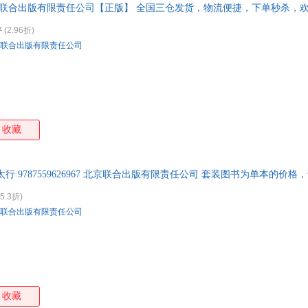
京联合出版有限责任公司【正版】 全国三仓发货，物流便捷，下单秒杀，
刘莹
刘君政
李长之
李永
凯伦·海瑟
卡洛斯·卡斯塔尼达
简·麦戈尼格尔
加布
7
(2.96折)
联合出版有限责任公司
戴维
村上康成
布鲁克·巴克
贝克
张萌
斯蒂芬·琼斯
朱建军
中江
姚瑶
杨萃先
辛迪·布洛鲍姆
项华
王岚
王国维
托马斯
唐浩
尼尔·德格拉斯·泰森
迷罗
蒙田
马特
收藏
刘易斯·卡罗尔
梁丽华
李丹阳
凯莉
顾爷
大卫香农
车品觉
安心
行 9787559626967 北京联合出版有限责任公司 套装图书为单本的价
宗白华
朱利安·巴吉尼
张丽钧
张静
5.3折)
野象小姐
徐小平
徐静波
熊显
联合出版有限责任公司
王燕
王欣
王林
王莉
史蒂夫·麦凯瑞
史蒂芬·柯维
秦鹏
切特
内田悟
楠茂宣
纳撒尼尔·霍桑
米歇
廖广莲
恋爱小魔女
乐嘉
劳拉
收藏
卡森·麦卡勒斯
久世浩司
津巴多
芥川