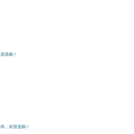
千
克丽丝特尔·潘恩
西村敏雄
蓝草帽
·费希尔
大卫·香农
·贝克韦尔
邱晨
·柯尔
爱默生·艾格里奇
欢迎选购！
波
文简子
斯
胡适
千夏
叶怡兰
大卫·凯思乐
臣
徐鲁
音
李柘远
曾孜荣
小川真理子
·拉特曼
罗斯
秒杀，欢迎选购！
贤治
葛翠琳