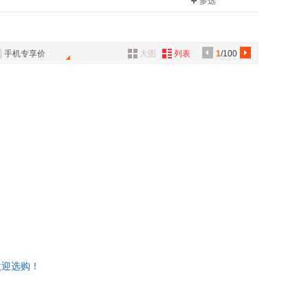
多选
福建科学技术出版社
北京时代华文书局
敏
沈从文
具
出版社
日知图书
出版社
开明出版社
品
叶圣陶
空间
有容书邦
人民出版社
黄山书社
外
余秋雨
英童书馆
爱心树童书
手机专享价
大图
列表
1
/100
品
斯
张宏杰
非常海淀单元测试AB卷
华景时代
汉
李栓科
讯
莹
永山裕子
音
都梁
公
藩
琳·洛特
器
人
袁哲生
·m·埃克斯
阮琦
光
陈晶
登
和田琴美
尼·布朗
竹下文子
·佩恩·布赖森
颜悦
欢迎选购！
丝汀·汉娜
朱刚
斯
高建华