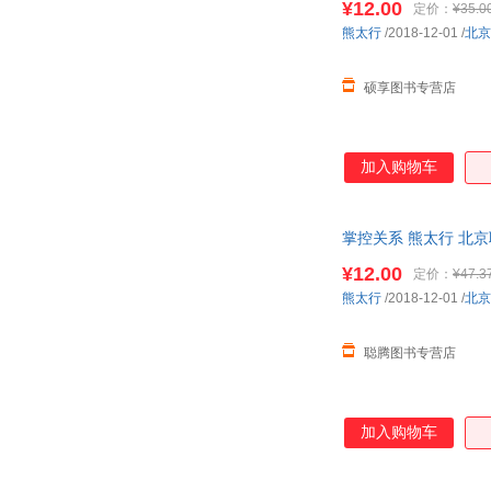
¥12.00
定价：
¥35.0
弗雷达·弗兰德曼
丹尼尔·克莱恩
熊太行
/2018-12-01
/
北京
佐佐木洋子
朱自清
马克·斯珀林
罗杰·凯密恩
硕享图书专营店
房龙
法医秦明
周平
中川李枝子
加入购物车
严冬冬
王巍
拿破仑·希尔
梅瑞特谢尔·马蒂
凯莉·格夫洛埃尔
金波
掌控关系 熊太行 北
赤羽末吉
曾奇峰
¥12.00
定价：
¥47.3
周建华
中村爱
熊太行
/2018-12-01
/
北京
杨玲玲
玄默
彭懿
帕特里克·霍尔福德
聪腾图书专营店
李秀芬
李捷
赤羽雄二
陈荣捷
加入购物车
张展晖
伊索
孙频
苏泓月