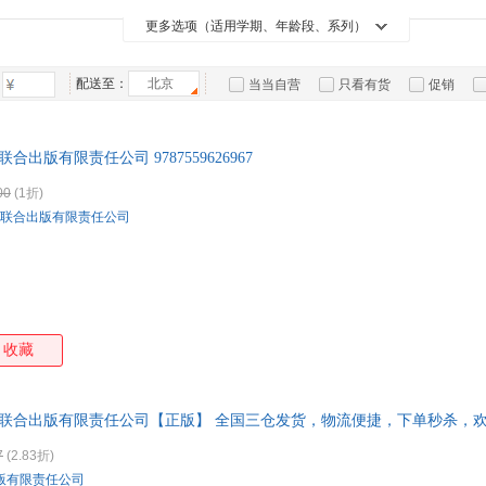
河北少年儿童出版社
河北教育出版社
广东教育出版社
王蒙
罗纳德·b·阿德勒
m.斯科特·派克
毕淑
箱包皮
金版文化
竹石文化
博集天卷
接力
更多选项（适用学期、年龄段、系列）
体育/运动
东方出版社
北京教育出版社
台海出版社
大连
是枝裕和
蔡皋
南怀瑾
手表饰
刘瑜
磨铁
中国国家地理
童立方
凤凰
浙江人民出版社
浙江摄影出版社
科学出版社
西藏
运动户
法布尔
特蕾西·霍格
梅琳达·布劳
方舟
配送至：
九天译文Empyrean Translation
北京
小读客
浦睿文化
蒲公
当当自营
只看有货
促销
汽车用
李渔
周月亮
悉德·菲尔德
戴维
快乐读书吧
王后雄学案
波波乌(BOBOWU)
特卖
预售
入驻商家
食品
斋藤孝
东野圭吾
詹姆斯
许秋
手机通
合出版有限责任公司 9787559626967
青泽
罗丝琳·安·达菲
李小龙
李中
数码影
00
(1折)
新海诚
梁晓声
谢尔·希尔弗斯坦
刘墉
电脑办
联合出版有限责任公司
丰子恺
司马迁
季羡林
大家电
蔡东
家用电
任曙林
priest
孔子
周作
刘玮
李波
傅佩荣
威廉
西比勒·莫特尔·林克
思履
默娜·b.舒尔
郭晓
殷海光
马殿佳
谢侃
马场
收藏
孙犁
姥姥
大卫·麦基
安东
卡尔
贾平凹
谷口治郎
蒂娜
京联合出版有限责任公司【正版】 全国三仓发货，物流便捷，下单秒杀，
郭德纲
大鹏
大冰
克莉
7
(2.83折)
王水照
刘勃
蒋勋
哈里
版有限责任公司