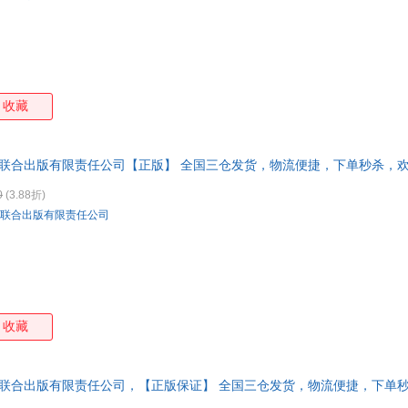
阿瑟·格蒂斯
圣艾克苏佩里
莎士比亚
张大
皮耶尔乔治·奥迪弗雷迪
赵玉皎
袁珂
萧鼎
摩西奶奶
鲁迅
刘慈欣
李斌
陈忠实
陈继儒
陈晨
罗杰
收藏
夏达
托马斯·福斯特
斯蒂芬·格伦
莎拉
林清玄
布吕诺夫
布利斯
芭贝
京联合出版有限责任公司【正版】 全国三仓发货，物流便捷，下单秒杀，
原田佐和子
杨远婴
西村克己
吴晓
马丁·布伯
露易丝·海
刘毅
考克
0
(3.88折)
联合出版有限责任公司
黛比·福特
超级大坦克科比
爱丽森·戴维
渡边
克莱尔
胡雅茹
格里高利·大卫·罗伯兹
傅雷
乔纳·伯杰
朱光潜
珍妮特·温特森
徐则
梅子涵
马修·萨伊德
刘瑞江
林海
金性尧
郭亦城
顾中一
樊登
收藏
e·b·怀特
马可·奥勒留
朱利安
于雷
森林鹿
乔乔·莫伊斯
片神贵子
佩吉
京联合出版有限责任公司，【正版保证】 全国三仓发货，物流便捷，下单
黄秀芳
何常在
沟口惠
宫泽