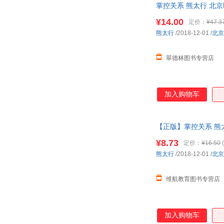
掌控关系 熊太行 北
罗贯中
路德维格·贝梅尔曼斯
李红延
¥14.00
柯倩华
定价：
¥47.3
熊太行
/2018-12-01
/
北京
范亚昆
渡边淳一
亚当·斯密
西格蒙德·弗洛伊德
翠德林图书专营店
余治莹
冶文彪
夏目漱石
西子情
森川阳太郎
念远怀人
加入购物车
卢思浩
龙榆生
蒋承俊
简.尔森
【正版】掌控关系 熊太
安德鲁·贝克
罗伯特·b.西奥迪尼
¥8.73
定价：
¥16.50
(
约翰.伯宁罕
郁达夫
熊太行
/2018-12-01
/
北京
吴承恩
王义博
匙河
史蒂文·福斯特
维航教育图书专营店
千夏
帕斯捷尔纳克
罗恩·米勒
凌波
加入购物车
克里斯蒂娜·丹尼尔斯
凯瑟琳