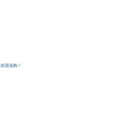
·汤普森
瑞隆
冰
麦子
彪
鸿雁
·斯莱文
泰戈尔
云
杨振军
希·奥比奥玛
皮姆·范·赫斯特
因
黎戈
和子
大井喜久夫
，欢迎选购！
谔
亚伦·卡尔
中
尤·奈斯博
本子
苏娅
刘明
·g.吉诺特
丹尼尔·福特
雯
兆民
珺
特德·休斯
尔·伯德
吕思勉