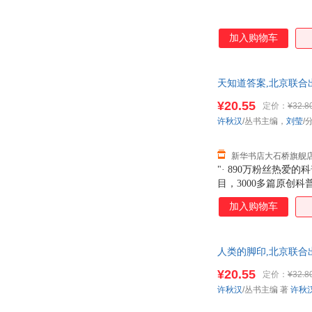
琬如
陶渊明
苏菲
松本清张
加入购物车
萨苏
乔纳森·斯威夫特
梦溪石
蒙曼
天知道答案,北京联合
罗伯特·路易斯·史蒂文森
罗伯·比达尔夫
达！团购优惠咨询：1328
¥20.55
定价：
¥32.8
刘心武
刘荣杰
许秋汉
/丛书主编，
刘莹
/
铃村和成
林锐
李响
李翔
新华书店大石桥旗舰
乐多多
老子
"· 890万粉丝热
目，3000多篇原创
卡尔·马克思
杰奎琳·苏珊
志内容，选取孩子感兴
寒川子
韩兆琦
加入购物车
科研学者编写，博物君
冈萨雷斯
弗兰克·拉马涅尔
丹尼尔
丹尼艾尔·阿里洪
人类的脚印,北京联合
陈志勇
陈小齐
达！团购优惠咨询：1328
¥20.55
定价：
¥32.8
白落梅
八路
许秋汉
/丛书主编 著
许秋
海明威
米切尔·恩德