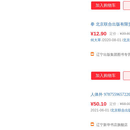
喜多村惠
吴清源
加入购物车
田畑精一
特蕾西·科德里
宋苗
斯科特·派克
拳 北京联合出版有限
乔伊·考利
契诃夫
¥12.90
定价：
¥39.8
迈克·塞勒
马丁·塞利格曼
何大草
/2020-08-01
/
北京
李华
昆廷·布莱克
菅野由贵子
间濑直方
辽宁出版集团图书专
高原
弗兰克
曹天元
粲然
加入购物车
尼采
马克·吐温
周大新
赵永久
詹妮弗·k.曼
岳晓东
人体外 97875596
有川真由美
叶兆言
¥50.10
定价：
¥68.0
小西奥多·希克
萧袤
2021-06-01
/
北京联合出
伍昊
巫哲
辽宁新华书店旗舰店
王煜全
王鹏