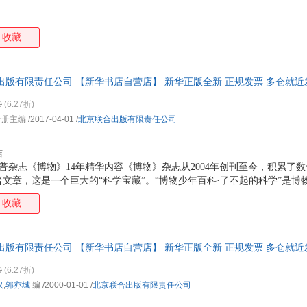
汤木
索尼娅·达诺夫斯基
孙晴悦
孙路
斯戴西·柯蒂斯
施耐德
邵燕祥
杉浦
收藏
潘云贵
尼古拉·戴维斯
尼尔斯·艾崔奇
米歇
梅利莎·吉什
毛燕鸿
马伯庸
马爱
出版有限责任公司 【新华书店自营店】 新华正版全新 正规发票 多仓就近发
陆琪
刘玉瑛
刘勇军
刘颖
4178503
0
(6.27折)
刘清彦
刘宁
刘晶
刘芳
分册主编
/2017-04-01
/
北京联合出版有限责任公司
廖文豪
梁田
梁启超
梁衡
李维
李商隐
李清照
李敬
店
兰海
克里斯托弗
克劳斯·伯恩哈特
凯利
爱的科普杂志《博物》14年精华内容《博物》杂志从2004年创刊至今，积累了
科普文章，这是一个巨大的“科学宝藏”。“博物少年百科·了不起的科学”是博
贾尼·罗大里
加里·史密斯
吉雅奥德
后浪
趣、与学科相关、能提升科学素养的主题，为7~12岁的孩子们编著的专属
韩少功
郭斯特
郭婧
关健
收藏
倾情推荐！这套“博物少年百科·了不
冯骥才
渡边有子
董政
丁锐
达妮拉·库洛特
崔钟雷
凑佳苗
驰骋
出版有限责任公司 【新华书店自营店】 新华正版全新 正规发票 多仓就近发
陈惜惜
陈丽雅
曹文轩
布赫
4178503
0
(6.27折)
奥本大三郎
爱丽丝
埃里克·贝特朗·拉森
阿来
汉
,
郭亦城
编
/2000-01-01
/
北京联合出版有限责任公司
托尔斯泰
莫泊桑
李德·哈特
鲍尔