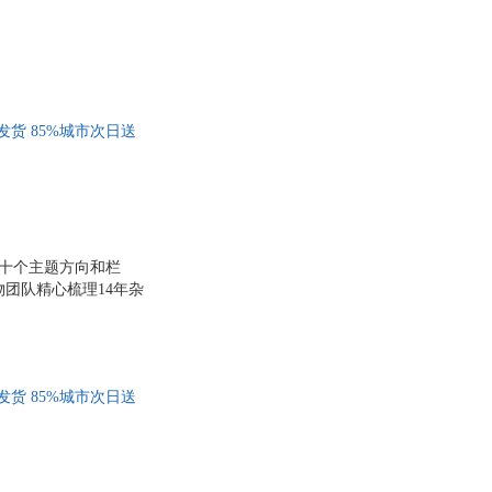
弘
苏芩
康平
山田宗树
尔·德·蒙田
米盖尔
农
骆仪
货 85%城市次日送
刘易斯·沃恩
铃木典丈
李煜
泽
李海峰
·麦格尼格尔
卡玛·威尔逊
数十个主题方向和栏
物团队精心梳理14年杂
黑川光广
百科丛书！· 靠前外
明
谷川俊太郎
迪安·德尔·塞斯托
程亮
货 85%城市次日送
北猫
巴菲特
吉·原野
罗伯特·罗素