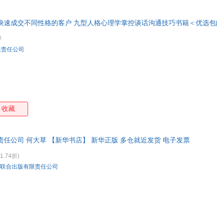
吉姆·派普
霍华德
黄筱茵
黄寿
高晓松
度阴山
大卫·冯
沧月
快速成交不同性格的客户 九型人格心理学掌控谈话沟通技巧书籍＜优选包邮
安房直子
艾扬格
艾琳·拉斐尔
艾丽
7
朱勒
博恩·崔西
佐野洋子
朱俞
限责任公司
郑克强
约翰·格雷
余秀华
余华
伊林
叶芝
杨青
严歌
沃尔夫·埃布鲁赫
威廉·福克纳
通幽
田中
苏清涛
松冈达英
史铁生
上野
收藏
乔伊·玛索夫
乔纳森
琦君
彭小
马修斯
罗振宇
罗特劳特·苏珊娜·贝尔纳
路易
责任公司 何大草 【新华书店】 新华正版 多仓就近发货 电子发票
李凯
堀内诚一
卡耐基
蒋彝
韩愈
韩寒
蒂莫西·纳普曼
丹尼
1.74折)
联合出版有限责任公司
安妮·默勒
柯南道尔
小仲马
史蒂
左丘明
周汝昌
钟华
珍·
张浩
约翰娜
约翰·o.e.克拉克
垣内
阎雷
徐志摩
小野
小林