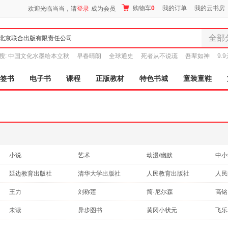
购物车
0
我的订单
我的云书房
欢迎光临当当，请
登录
成为会员
全部
全部分
搜:
中国文化水墨绘本立秋
早春晴朗
全球通史
死者从不说谎
吾辈如神
9.
尾品汇
图书
签书
电子书
课程
正版教材
特色书城
童装童鞋
电子书
音像
影视
时尚美
母婴用
玩具
小说
艺术
动漫/幽默
中小
孕婴服
历史
亲子/家教
社会科学
科普
延边教育出版社
清华大学出版社
人民教育出版社
人民
童装童
传记
育儿/早教
经济
文化
吉林文史出版社
湖南教育出版社
广西师范大学出版社
家居日
广西
王力
刘称莲
简·尼尔森
高铭
心理学
自然科学
政治/军事
旅游
家具装
现代教育出版社
中国大百科全书出版社
中国华侨出版社
中国
五味太郎
吴祥敏
南派三叔
金一
未读
异步图书
黄冈小状元
飞乐
古籍
法律
工业技术
服装
家庭
同济大学出版社
陕西人民教育出版社
山东美术出版社
明天
于丹
蕾秋·乔伊斯
曾仕强
长谷
后浪
博文视点
凤凰联动
鞋
靓手
投资理财
时尚/美妆
休闲/爱好
农业