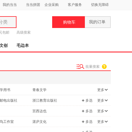
我的当当
当当拼团
企业采购
客户服务
切换无障碍
分类
我的订单
购物车
类
9元包邮
高级搜索
文创
毛边本
批量搜索
妆
品
学用书
青春文学
更多
饰
读物
考试
邮电出版社
浙江教育出版社
多选
更多
鞋
医学
用
美术出版社
人民日报出版社
宫西达也
多选
更多
/地图
烹饪/美食
饰
轻工业出版社
北京大学出版社
南
三岛由纪夫
鸟工作室
湛庐文化
多选
更多
/家居
建筑
出版社
辽海出版社
川香子
武志红
工
美国儿科学会
/林业
手工/DIY