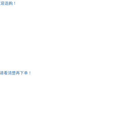
欢迎选购！
宁
李淼
里尔·巴尔干
鬼谷子
芭芭拉·曼登霍尔
嘉男
张经纬
夏七酱
明
松井忠三
·海格
马骏
·威廉斯·布朗
金圣叹
安妮·拉瓦尔
格，请看清楚再下单！
张岱
华
小春
宋丽晅
·凡·杜泽
乔里·约翰
尔·亚当斯
文铮
·休斯
懒兔子
龙之介
角野荣子