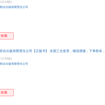
0
(3.43折)
大石哲之
车万育
克洛蒂尔德·贝汉
罗伊
联合出版有限责任公司
圆太极
杨洋
严文井
王作
路易斯·贾内梯
李磊
黄子韬
胡渐
大久保幸夫
陈序经
布赖恩.费瑟斯通豪
比尔
栉木理宇
袁枚
俞敏洪
俞陛
收藏
王硕
钱穆
钱歌川
奇戈
麦家
玛丽安娜·迪比克
露西·卡曾斯
林徽
赫尔曼·沃克
谷崎润一郎
冈田尊司
渡边
京联合出版有限责任公司【正版书】 全国三仓发货，物流便捷，下单秒杀
阿甲
蕾切尔·卡森
大吾
薛定
7
(2.54折)
张小娴
张秋生
余世维
余光
联合出版有限责任公司
王小波
王蕾
托德·帕尔
速写
尼尔
玛丽·尼尔森·坦博斯基
马里奥·拉莫
罗森
黄石公
蘅塘退士
韩冬
海姆
曹雪芹
布拉德·安吉
tupera
诸葛
收藏
徐峰
翁昕
筒井赖子
田朴
松井纪子
少毅
乔尔·利维
迈克