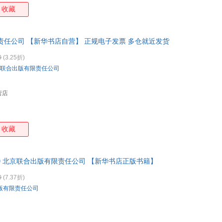
吴果锦
无名氏
文德琳·范·德拉安南
托尼
收藏
特德·焦亚
孙宇
孙幼军
孙力
叔本华
沈复
神泽利子
桑妮
责任公司 【新华书店自营】 正规电子发票 多仓就近发货
欧内斯特·汤普森·西顿
尼古拉·特斯拉
尼尔·盖曼
孟元
0
(3.25折)
刘宇
刘润
刘丙钧
廖树
联合出版有限责任公司
昆特·布霍茨
克里斯蒂娜
凯特
凯利
加里
亨利·戴维·梭罗
和田秀树
郭茂
营店
丁丁张
戴安娜·布赫
大卫·威斯纳
达妮
滨田桂子
比安基
坂田直树
艾米
收藏
佐佐木圭一
宗璞
住本奈奈海
周涛
长谷川知子
张雪兰
张秀丽
张其
约瑟夫
约翰娜·斯比丽
约翰·艾迪玛
原田
57220 北京联合出版有限责任公司 【新华书店正版书籍】
杨志军
杨帆
阎连科
许渊
0
(7.37折)
肖恩·柯维
向华
夏志清
夏葳
版有限责任公司
文子
温骏轩
威廉·毕
威利
王铭铭
王敏
王浩威
王丹