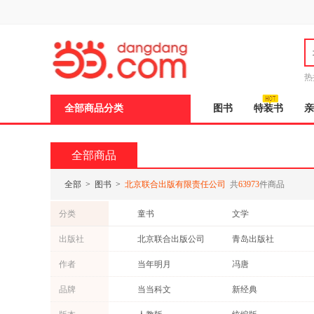
新
窗
口
打
开
无
障
热
碍
说
全部商品分类
图书
特装书
亲
明
页
面,
按
全部商品
Ctrl
加
波
全部
>
图书
>
北京联合出版有限责任公司
共
63973
件商品
浪
键
分类
童书
文学
打
开
成功/励志
保健/养生
出版社
北京联合出版公司
青岛出版社
导
哲学/宗教
管理
盲
浙江大学出版社
江苏文艺出版社
作者
当年明月
冯唐
模
教材
计算机/网络
式
人民卫生出版社
石油工业出版社
熊逸
赖马
品牌
当当科文
新经典
两性关系
外语
北京师范大学出版社
四川少年儿童出版社
汪曾祺
阿桂
原点阅读
漫威
孕产/胎教
工具书