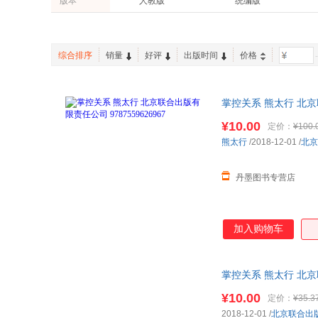
版本
人教版
统编版
长江文艺出版社
大象出版社
佚名
李雪
有书至美
文通天下
二手书
老书/收藏
安徽少年儿童出版社
上海教育出版社
罗大伦
老舍
京版北美
联合读创
教育科学出版社
法律出版社
李尚龙
雷·d·斯全德
新世界青春
浪花朵朵
综合排序
销量
好评
出版时间
价格
-
希瑟·埃默里
林奕含
挑战压轴题
理想树
刘同
格日勒其木格·黑鹤
掌控关系 熊太行 北京联
李玫瑾
加纳新太
¥10.00
定价：
¥100.
小岛毅
约克·史坦纳
熊太行
/2018-12-01
/
北京
梁实秋
韩梅梅
张雪峰
童喜喜
丹墨图书专营店
张德芬
那个黄同学
车尔尼
张伟
罗伯特·弗兰克
袁了凡
加入购物车
伯纳德·韦伯
杨晴川
周鸿祎
克里斯霍顿
掌控关系 熊太行 北
太宰治
罗伯特·西奥迪尼
¥10.00
定价：
¥35.3
张燕
张潮
2018-12-01
/
北京联合出