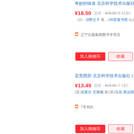
奇妙的味道 北京科学技术出版社
¥18.50
定价：
¥28.00
(6.61折)
（日）
沼野正子
著，
100层童书馆
出
辽宁出版集团图书专营店
加入购物车
收藏
蛮荒西部 北京科学技术出版社 (英
红娥 译 著作 蛮荒西部 北京科学
¥13.49
定价：
¥19.00
(7.1折)
斯达西 绘;莫红娥 译 著作
(英)
克莱尔·艾斯顿
著;(英)
马克·斯达西
7号书坊
加入购物车
收藏