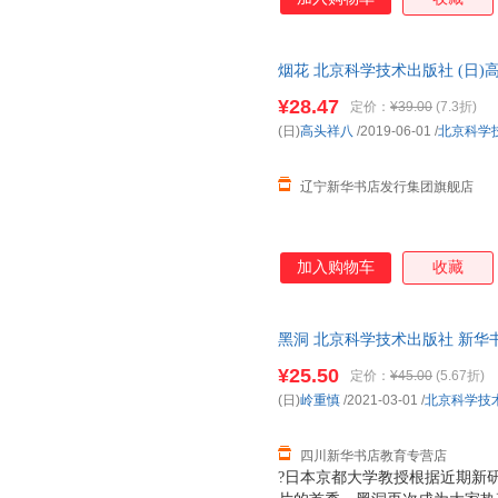
烟花 北京科学技术出版社 (日)
成的，北京奥运会烟火团队专家
¥28.47
定价：
¥39.00
(7.3折)
(日)高头祥八 著 金海英 译
(日)
高头祥八
/2019-06-01
/
北京科学
队专家技术组组长赵家玉教授推
辽宁新华书店发行集团旗舰店
加入购物车
收藏
黑洞 北京科学技术出版社 新华
团购优惠咨询在线客服！
¥25.50
定价：
¥45.00
(5.67折)
(日)
岭重慎
/2021-03-01
/
北京科学技
四川新华书店教育专营店
?日本京都大学教授根据近期新研