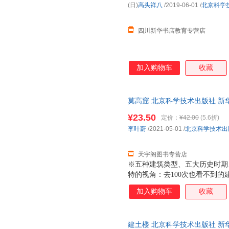
(日)
高头祥八
/2019-06-01
/
北京科学
周琦
周兢
周冲
赵治勋
赵学敏
赵德明
四川新华书店教育专营店
张秀勤
张丽山
张坤
张弘
张光明
张潮
加入购物车
收藏
雨果
尹晓峰
杨文彬
杨红樱
杨凡
杨冰
肖恩
下田智美
西恩·泰
莫高窟 北京科学技术出版社 新
达，团购优惠咨询在线客服！
魏勇
王艳
王晓玲
¥23.50
定价：
¥42.00
(5.6折)
王强
王萍
王宁利
李叶蔚
/2021-05-01
/
北京科学技术出
王健
王建华
王建国
天宇阁图书专营店
托马斯·弗林萨姆
田然
唐伟华
※五种建筑类型、五大历史时期
孙悦斌
孙燕
孙武
特的视角：去100次也看不到
思履
细节：人文/地理/历史/艺术/
沈复
沈从文
加入购物车
收藏
的解读方式：文字生动不晦涩，
琼·杨格·米克
乔纳森·利腾
乔迪
的绘制：中央美术学院艺术家多
普希金
培根
牛胜玉
艺，再现真正的“工匠精神”
建土楼 北京科学技术出版社 新
娜塔莎·布斯克
莫妮卡·休斯
明洋卓