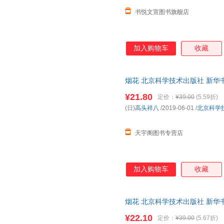
书悦文宣图书旗舰店
段张取艺
都德
戈尔巴
赵晖
张海涛
张冰
闫晗
徐建国
夏蓉
加入购物车
收藏
王志彬
王莹
王旭
王实甫
王欢
田畑精
烟花 北京科学技术出版社 新华
乔纳森·斯威夫特
木子
米吉卡
团购优惠咨询在线客服！
¥21.80
马特
马克·格罗斯曼
罗杰·迪
定价：
¥39.00
(5.59折)
(日)
高头祥八
/2019-06-01
/
北京科学
刘玉瑛
刘强
刘敏
李英华
李心田
李铁红
天宇阁图书专营店
李洁
李彬
李白
卡洛尔
卡琳·埃克隆
吉博
何伟
何兵
郭沫若
加入购物车
收藏
董亚楠
蒂什·拉贝
丹尼尔·
曹文轩
安徒生
安东尼
烟花 北京科学技术出版社 新华
阿克塞尔·舍夫勒
hans
罗曼罗
团购优惠咨询在线客服！
¥22.10
定价：
¥39.00
(5.67折)
儒勒·加布里埃尔·凡尔纳
庄周
朱莉娅·