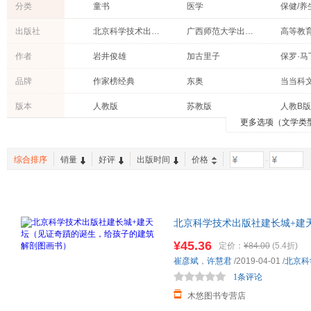
分类
童书
医学
保健/养
青春文学
艺术
烹饪/美
出版社
北京科学技术出版社
广西师范大学出版社
高等教
科普读物
体育/运动
社会科
浙江教育出版社
浙江大学出版社
作者
岩井俊雄
加古里子
保罗·马
成功/励志
教材
文化
浙江摄影出版社
科学出版社
清华大
安娜·鲁斯曼
曹慧思
杨力
品牌
作家榜经典
东奥
当当科
工业技术
心理学
自然科
吉林文史出版社
长江出版社
东方出
李明淑
筱晓
文小山
理想国
黄冈小状元
异步图
动漫/幽默
传记
计算机/
版本
人教版
苏教版
人教B版
江苏凤凰少年儿童出版社
机械工业出版社
民主与
中屋美和
刘洋
佚名
博文视点
王森世界名厨学院
时代华
更多选项（文学类
时尚/美妆
家庭/家居
休闲/爱
中华书局版
译林牛津版
统编版
外语教学与研究出版社
文化发展出版社
知识产
张思莱
张艳
萨米尔·
文通天下
金版文化
美国金
外语
农业/林业
旅游/地
中国少年儿童出版社
中国石化出版社
中国书
原裕
咸泳莲
五味太
斯坦威
蒲蒲兰绘本馆
无器械
综合排序
销量
好评
出版时间
价格
-
政治/军事
工具书
其他语
中国医药科技出版社
中信出版社
作家出
吉纳维芙·赫斯比
石婧
高苏珊
童趣
接力出版社
日知图
老书/收藏
二手书
中小学
成都时代出版社
成都地图出版社
南曦
朱洁
山本省
阳光秀美
小学知识大全
介于手
港台圖書
华东理工大学出版社
陕西旅游出版社
马科·希姆萨
竹下文子
张心然
红帽子童书馆
有容书邦
凯迪克
北京科学技术出版社建长城+建
东南大学出版社
江苏美术出版社
谷川俊太郎
陈卫平
崔虎刚
基础知识手册
画书）
海豚绘本花园
小读客
¥45.36
河南科学技术出版社
河北少年儿童出版社
花山文
定价：
¥84.00
(5.4折)
卡罗尔
中川宏贵
布洛克
爱心树童书
步印童书馆
一本
崔彦斌
，
许慧君
/2019-04-01
/
北京科
汕头大学出版社
广东教育出版社
花城出
张辰亮
吴清忠
哈里斯
快乐读书吧
一本涂书
王后雄
1条评论
首都师范大学出版社
北京联合出版公司
中国青
詹妮弗·劳埃德
戴磊
张晨辰
中考45套题
黑皮阅读
木悠图书专营店
内蒙古人民出版社
北京教育出版社
华夏出
角野荣子
胡大一
久世早