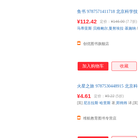
科普作家冉浩、图画书研究专家
鱼书 9787571411718 北京科
业旅行家小鹏、地理公社创始人
书附赠精美书签，套装更加赠超
¥112.42
定价：
¥146.00
(7.7折)
+装备清单，助力孩子踏出探险
马蒂亚斯·贝格鲍尔
,
曼努埃拉·基施纳
/
装帧质感提升，精装大开本全彩
然的多彩本色5.既
创优图书旗舰店
加入购物车
收藏
火星之旅 978753044891
格，需联系在线客服】 此书为
¥4.61
定价：
¥9.22
(5折)
[英]
尼古拉斯·哈里斯
著,
郑炜炜
译,[英
维航教育图书专营店