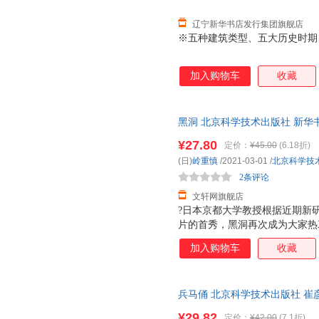
辽宁新华书店发行集团旗舰店
※五种建筑类型、五大历史时期、
加入购物车
收藏
黑洞 北京科学技术出版社 新华
团购优惠咨询在线客服！
¥27.80
定价：
¥45.00
(6.18折)
(日)
岭重慎
/2021-03-01
/
北京科学技
2条评论
文轩网旗舰店
?日本京都大学教授根据近期新研
片的首秀，黑洞再次成为大家热衷
时、丹麦、智利、日本和中国台
加入购物车
收藏
们期望已久的黑洞的第一张照片
洞，它的意义重大，这是人类第
是真实存在的。现在不仅不再有
兵马俑 北京科学技术出版社 崔
了起来。在这个背景下出版的这
著
洞的存在都进行了简单易懂的叙
¥29.82
定价：
¥42.00
(7.1折)