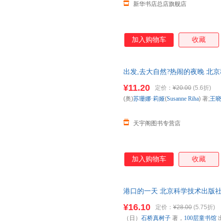
新华书店总店旗舰店
加入购物车
收藏
出发,去大自然?热闹的夜晚 北
货，85%城市次日达，团购优
¥11.20
定价：
¥20.00
(5.6折)
(奥)
苏珊娜·莉娅
(
Susanne
Riha
) 著;
王
天宇阁图书专营店
加入购物车
收藏
港口的一天 北京科学技术出版社
发货
¥16.10
定价：
¥28.00
(5.75折)
（日）
石桥真树子
著，
100层童书馆