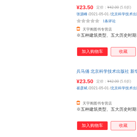
达，团购优惠咨询在线客服！
¥23.50
定价：
¥42.00
(5.6折)
麦克尔·莫斯利
马菁菁
马蒂斯
张源峰
/2021-05-01
/
北京科学技术出
罗大里
露丝·欧伊
泷平二
1条评论
刘勇
刘建
李卫东
天宇阁图书专营店
李宁
李飞
雷淑容
※五种建筑类型、五大历史时期、
拉格洛芙
克里斯蒂娜
克雷洛
卡洛·罗韦利
金斯利
金圣叹
加入购物车
收藏
基思
怀特
怀尔德
郭玉芬
郭琪
鬼谷子
兵马俑 北京科学技术出版社 新
高峰
肥志
菲利普·
达，团购优惠咨询在线客服！
¥23.50
定价：
¥42.00
(5.6折)
笛福
迪帕克.库马尔
迪金森
崔彦斌
/2021-05-01
/
北京科学技术出
陈玮
陈亮
陈波
伯内特
冰心
白茶
天宇阁图书专营店
※五种建筑类型、五大历史时期、
安燕玲
爱娃.海勒
艾米
加入购物车
收藏