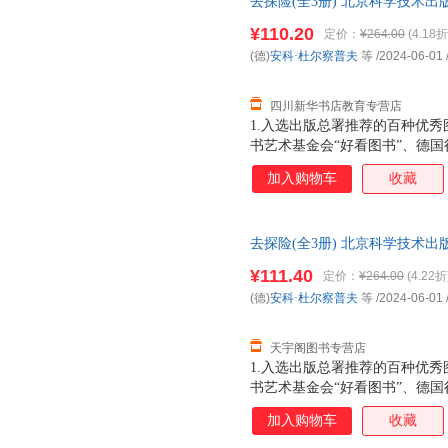
去探险(全3册) 北京科学技术出
市次日达，团购优惠咨询在线客
¥110.20
定价：
¥264.00
(4.18折
(德)
安科·杜尔察普夫
等
/2024-06-01
四川新华书店教育专营店
1.入选出版总署推荐的百种优
书艺术基金会“好看图书”、德
学院“年轻作家”奖、德国儿童文
加入购物车
收藏
会青少年非虚构图书奖、奥地利
专家、科普学者倾情推荐：国家
科普作家冉浩、图画书研究专家
去探险(全3册) 北京科学技术出
业旅行家小鹏、地理公社创始人
市次日达，团购优惠咨询在线客
书附赠精美书签，套装更加赠超
¥111.40
定价：
¥264.00
(4.22折
+装备清单，助力孩子踏出探险
(德)
安科·杜尔察普夫
等
/2024-06-01
装帧质感提升，精装大开本全彩
然的多彩本色5.既
天宇阁图书专营店
1.入选出版总署推荐的百种优
书艺术基金会“好看图书”、德
学院“年轻作家”奖、德国儿童文
加入购物车
收藏
会青少年非虚构图书奖、奥地利
专家、科普学者倾情推荐：国家