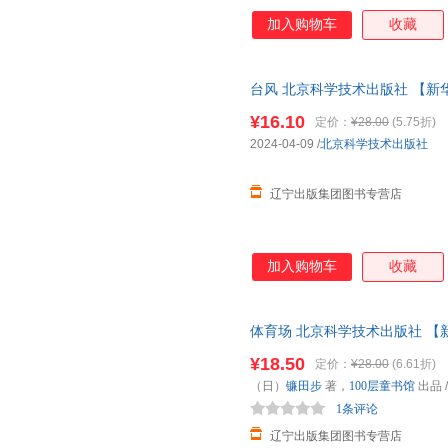
加入购物车
收藏
于康
伊势英子
薛涛
旺德维埃勒
王维
王军
苏轼
彭娟娟
马蒂亚斯
台风 北京科学技术出版社 【新
刘翔
刘莉
刘军
¥16.10
定价：
¥28.00
(5.75折)
铃木典丈
李志刚
李琳
2024-04-09
/
北京科学技术出版社
韩庆祥
高尔基
东力
草婴
马克·吐温
赵明华
辽宁出版集团图书专营店
张锐
张迪
徐玲
王刚
瓦尔特·特里尔
田园
加入购物车
收藏
路志正
刘莹
刘艳
李响
李辉凡
克劳斯
体育场 北京科学技术出版社 【
海斯
范永亮
凡尔纳
鲍姆
¥18.50
达芬奇
欧·亨利
定价：
¥28.00
(6.61折)
（日）
镰田步
著，
100层童书馆
出品
周燕华
张晶晶
杨阳
1条评论
伍德
王勇
王曙光
辽宁出版集团图书专营店
王建
王丹
王超