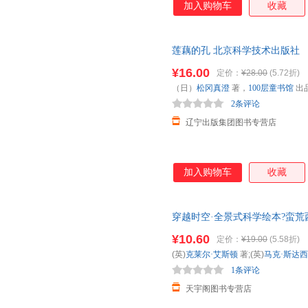
加入购物车
收藏
莲藕的孔 北京科学技术出版社 
货
¥16.00
定价：
¥28.00
(5.72折)
（日）
松冈真澄
著，
100层童书馆
出
2条评论
辽宁出版集团图书专营店
加入购物车
收藏
穿越时空·全景式科学绘本?蛮荒
仓就近发货，85%城市次日达
¥10.60
定价：
¥19.00
(5.58折)
(英)
克莱尔·艾斯顿
著;(英)
马克·斯达西
1条评论
天宇阁图书专营店