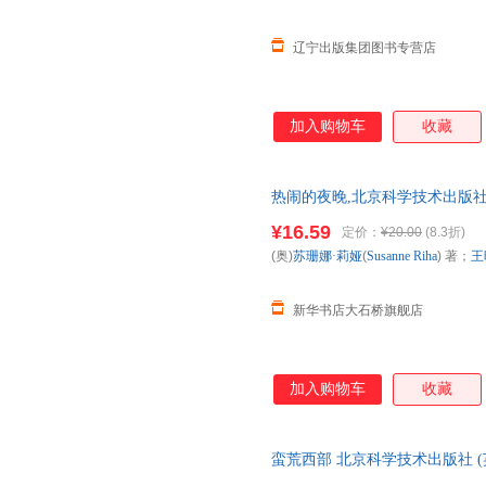
辽宁出版集团图书专营店
加入购物车
收藏
热闹的夜晚,北京科学技术出版社
票 多仓就近发货 85%城市次日送达
¥16.59
定价：
¥20.00
(8.3折)
(奥)
苏珊娜·莉娅
(
Susanne
Riha
) 著；
王
新华书店大石桥旗舰店
加入购物车
收藏
蛮荒西部 北京科学技术出版社 (英
红娥 译 著作 蛮荒西部 北京科学