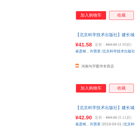
大连出版社
安徽教育出版社
希望出
罗生堂
高巍
郭静
当代中国出版社
新疆青少年出版社
武汉大
加入购物车
收藏
黄洁洵
史凯
楠茂宣
生活·读书·新知三联书店
百花文艺出版社
杰罗尼摩·斯蒂顿
伴朋子
吴静
吉尔斯·安德烈
张超
朱鹏
【北京科学技术出版社】建长城
剖图画书）【可开发票】
木村裕一
田明
夏萌
¥41.58
定价：
¥84.00
(4.95折)
王宁
杉山亮
钱超尘
崔彦斌
，
许慧君
/
北京科学技术出版社
田村茂
吕灵芝
李淼
河南句字图书专营店
阿诺德·施瓦辛格
张敏
戴维
曲波
姜微
和歌山
薛亚男
福田岩绪
孙检
加入购物车
收藏
池丽叶
詹姆斯·梅修
丘修三
傅渥成
约翰·罗斯蒙德
那须正
【北京科学技术出版社】建长城
王金城
诺贝特·戈卢赫
郭守杰
剖图画书） 9787571401641
¥42.90
帕特里克·贝尔
赵静
燕子
定价：
¥84.00
(5.11折)
崔彦斌
，
许慧君
/2019-04-01
/
北京科
李心悦
李建
布丽塔·
西尔维娜·多尼奥
西村繁男
冯早早