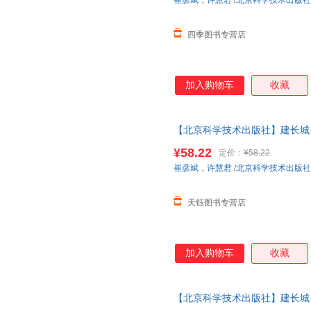
崔彦斌
，
许慧君
/
北京科学技术出版社
曹礼昆
曹德鲲
佐仓智
四季图书专营店
松井纪子
海霞
史蒂夫·
高取志津香
崔玉涛
安德烈娅
刘珊珊
丹尼尔·豪沃思
大岛妙
加入购物车
收藏
张苍
王毅
胡志强
葛雷欧·洛许
董青
达妮埃拉
【北京科学技术出版社】建长城
科恩
丁奎山
戴维·米
剖图画书）
¥58.22
定价：
¥58.22
徐贤
王彤
林恩·哈
崔彦斌
，
许慧君
/
北京科学技术出版社
余江
莫琳·弗格斯
劳拉·a
朱斌
中野弘隆
吴雨娜
天钰图书专营店
瑟努斯
瑞秋·邱
诺尔
郭华
关玲
程亮
张健
杨斌
薛钜夫
加入购物车
收藏
藤田阳生子
墨菲
刘圣妮
凯瑟琳
杰尼弗·苏
高琳
【北京科学技术出版社】建长城
布丽塔·泰肯特鲁普
别莱利曼
张喆