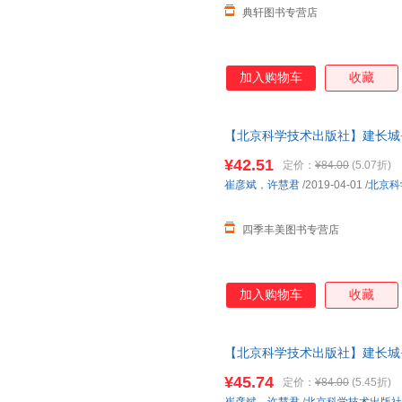
典轩图书专营店
松冈达英
李力丰
周莉
陈铭宇
季羡林
埃里克·
张丽
杨扬
安美妍
加入购物车
收藏
杨晓梅
颜强
刘颖
肖复兴
任玲玲
赵绍琴
【北京科学技术出版社】建长城
马鲲
托马斯
马千里
剖图画书） 可开发票，保证正
¥42.51
定价：
¥84.00
(5.07折)
长崎源之助
万周迎
刘静
崔彦斌
，
许慧君
/2019-04-01
/
北京科
茉莉
卡罗尔·罗思
卡雷尔·
维吉尔·莫里斯·希利尔
杨嘉辰
山本孝
四季丰美图书专营店
马库斯·韦格
广川沙映子
埃里希·
亚历山大
西顿
罗娜
加入购物车
收藏
赵西
张平
西卷茅
刘清国
村上康成
张影
王孟成
王浩
金容云
【北京科学技术出版社】建长城
剖图画书） 正版全新 现货速发
黄元御
张然
王薇
¥45.74
定价：
¥84.00
(5.45折)
陆羽
刘佳
李丽