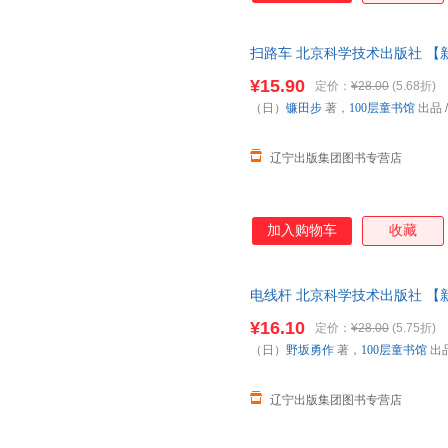
王菲
任庆莉
刘夙
李佳
扫路车 北京科学技术出版社 【
李海燕
拉贝
惠特曼
黄龙祥
胡博
¥15.90
定价：
¥28.00
(5.68折)
（日）
镰田步
著，
100层童书馆
出品
格雷厄姆
多丽丝埃辛伯格
程凯
安野光雅
詹姆斯·迪安
谢莉·瓦
辽宁出版集团图书专营店
王平
王波
托尼·罗
石远凯
李泽
李玉珍
考克斯
杰罗尼摩.斯蒂顿
韩冰
加入购物车
收藏
奥利维耶·塔莱克
艾米莉·博蒙
周芳
战嘉怡
詹姆斯·马修·巴里
电线杆 北京科学技术出版社 【
王海燕
王春永
宋璐璐
¥16.10
定价：
¥28.00
(5.75折)
马林
刘智
李延辉
（日）
野坂勇作
著，
100层童书馆
出
李娟
李波
莱特
韩萍
郭丹
菲利普
辽宁出版集团图书专营店
陈健
波特
莎士比
朱生豪
赵耀
赵阳