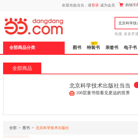
新
购物车
欢迎光临当当，请
登录
成为会员
窗
口
打
开
无
障
热搜:
多多罗
碍
传说
十日终
说
全部商品分类
图书
特装书
亲签书
电子书
明
页
面,
按
全部商品
Ctrl
加
波
北京科学技术出版社当当
浪
键
自营店
100层童书馆看见更远的世界
打
开
导
¥216.00
¥158.00
¥45.30
盲
模
式
全部
>
图书
>
北京科学技术出版社