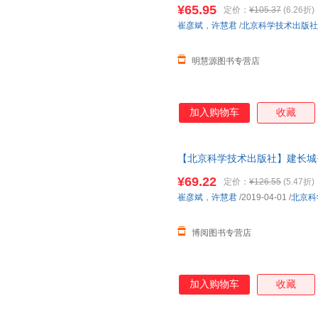
剖图画书）
¥65.95
定价：
¥105.37
(6.26折)
王立新
孙斌
彭懿
崔彦斌
，
许慧君
/
北京科学技术出版社
李洪梅
蒋力生
和田秀
朱利安
周成刚
张伟
明慧源图书专营店
刘德泉
孔维佳
东琪
吴琼
王海
罗尼科
加入购物车
收藏
洪涛
戴维·伯恩斯
贝克
杨帆
屠格涅夫
沈颖
刘武
加里
高静娴
【北京科学技术出版社】建长城
剖图画书）
罗伯特·约翰逊
格里·贝利
张静
¥69.22
定价：
¥126.55
(5.47折)
王彬
沈念驹
吕艳
崔彦斌
，
许慧君
/2019-04-01
/
北京科
克里斯托夫·海姆布赫
高辉
本川达
博阅图书专营店
王鹏
斯科特
齐藤忍
两色风景
李航
科林斯
汉斯·克里斯蒂安·安徒生
安德烈·拉莫特
阿梅莉·
加入购物车
收藏
张洁
约翰娜·拜尔
闫军
王晨
佟彤
市川里