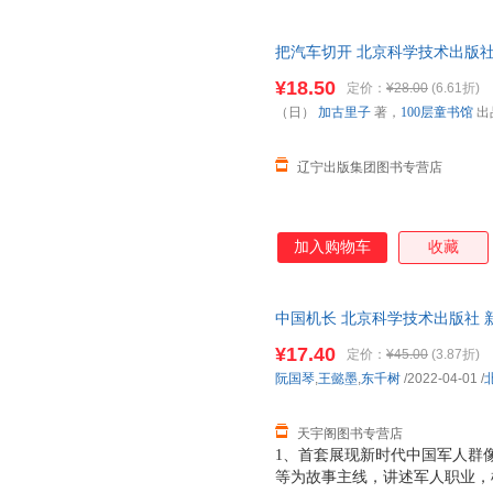
把汽车切开 北京科学技术出版社
¥18.50
定价：
¥28.00
(6.61折)
（日）
加古里子
著，
100层童书馆
出
辽宁出版集团图书专营店
加入购物车
收藏
中国机长 北京科学技术出版社 
达，团购优惠咨询在线客服！
¥17.40
定价：
¥45.00
(3.87折)
阮国琴
,
王懿墨
,
东千树
/2022-04-01
/
天宇阁图书专营店
1、首套展现新时代中国军人群
等为故事主线，讲述军人职业，