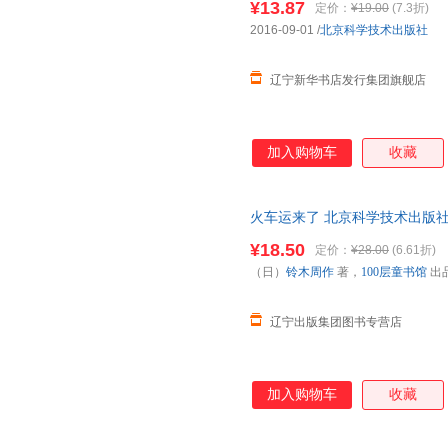
¥13.87
定价：
¥19.00
(7.3折)
斯达西 绘;莫红娥 译 著作
2016-09-01
/
北京科学技术出版社
辽宁新华书店发行集团旗舰店
加入购物车
收藏
火车运来了 北京科学技术出版社
¥18.50
定价：
¥28.00
(6.61折)
（日）
铃木周作
著，
100层童书馆
出
辽宁出版集团图书专营店
加入购物车
收藏