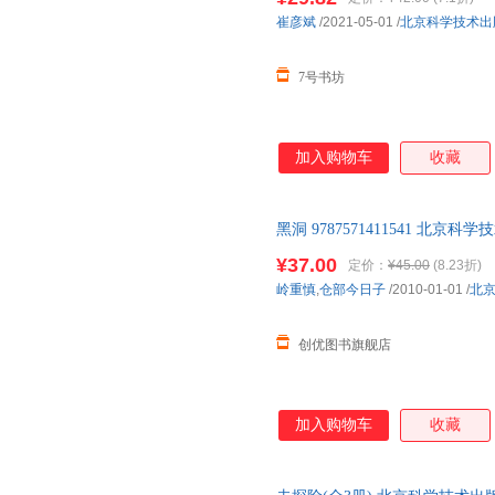
发他们去探索太空，探索未知领
崔彦斌
/2021-05-01
/
北京科学技术出
7号书坊
加入购物车
收藏
黑洞 9787571411541 北京科
¥37.00
定价：
¥45.00
(8.23折)
岭重慎
,
仓部今日子
/2010-01-01
/
北
创优图书旗舰店
加入购物车
收藏