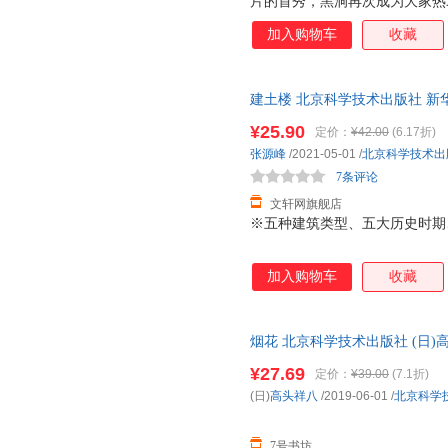
片的首秀，黑洞再次成为大家热衷
时、丹麦、智利、日本和中国台
加入购物车
收藏
们期望已久的黑洞的第一张照片
洞，它的意义重大，这是人类第
是真实存在的。现在不仅不再有
建土楼 北京科学技术出版社 新
了起来。在这个背景下出版的这
达，团购优惠咨询在线客服！
洞的存在都进行了简单易懂的叙
¥25.90
定价：
¥42.00
(6.17折)
发他们去探索太空，探索未知领
张源峰
/2021-05-01
/
北京科学技术出
7条评论
文轩网旗舰店
※五种建筑类型、五大历史时期、
加入购物车
收藏
烟花 北京科学技术出版社 (日)
成的，北京奥运会烟火团队专家
¥27.69
定价：
¥39.00
(7.1折)
(日)高头祥八 著 金海英 译
(日)
高头祥八
/2019-06-01
/
北京科学
队专家技术组组长赵家玉教授推
7号书坊