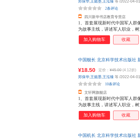
郑保华
,
王懿墨
,
王泓臻
等
/2022-04-0
雄、探寻英雄、崇敬英雄，打好
2条评论
当的时代新
四川新华书店教育专营店
1、首套展现新时代中国军人群
为故事主线，讲述军人职业，树
刻”。2、新人物+新装备+专家
加入购物车
收藏
核知识壁垒，让孩子掌握近期新
孩子一眼看懂，家长讲得轻松。
事科普“第一人称射击视角”“任
中国舰长 北京科学技术出版社 
式，直播式记录各兵种“军衔进阶
达，团购优惠咨询在线客服！
位体验炫酷的军事探秘之旅。4
¥18.50
定价：
¥45.00
(4.12折)
锋人物和国家脊梁的精神品质，
郑保华
,
王懿墨
,
王泓臻
等
/2022-04-0
探寻英雄、崇敬英雄，打好精神
10条评论
时代新人
文轩网旗舰店
1、首套展现新时代中国军人群
为故事主线，讲述军人职业，树
刻”。2、新人物+新装备+专家
加入购物车
收藏
核知识壁垒，让孩子掌握近期新
孩子一眼看懂，家长讲得轻松。
事科普“第一人称射击视角”“任
中国机长 北京科学技术出版社 
式，直播式记录各兵种“军衔进阶