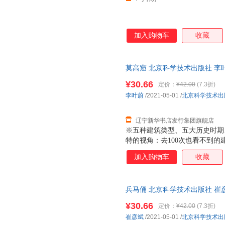
加入购物车
收藏
莫高窟 北京科学技术出版社 李
著
¥30.66
定价：
¥42.00
(7.3折)
李叶蔚
/2021-05-01
/
北京科学技术出
辽宁新华书店发行集团旗舰店
※五种建筑类型、五大历史时期
特的视角：去100次也看不到
细节：人文/地理/历史/艺术/
加入购物车
收藏
的解读方式：文字生动不晦涩，
的绘制：中央美术学院艺术家多
艺，再现真正的“工匠精神”
兵马俑 北京科学技术出版社 崔
著
¥30.66
定价：
¥42.00
(7.3折)
崔彦斌
/2021-05-01
/
北京科学技术出