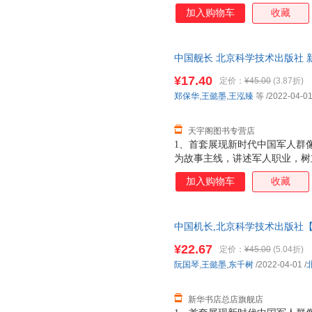
时刻”。2、新人物+新装备+专
加入购物车
收藏
硬核知识壁垒，让孩子掌握近期
领，孩子一眼看懂，家长讲得轻
秘军事科普“第一人称射击视角”
中国舰长 北京科学技术出版社 
动方式，直播式记录各兵种“军衔
达，团购优惠咨询在线客服！
全方位体验炫酷的军事探秘之旅
¥17.40
定价：
¥45.00
(3.87折)
代先锋人物和国家脊梁的精神品
郑保华
,
王懿墨
,
王泓臻
等
/2022-04-0
雄、探寻英雄、崇敬英雄，打好
当的时代新
天宇阁图书专营店
1、首套展现新时代中国军人群
为故事主线，讲述军人职业，树
刻”。2、新人物+新装备+专家
加入购物车
收藏
核知识壁垒，让孩子掌握近期新
孩子一眼看懂，家长讲得轻松。
事科普“第一人称射击视角”“任
中国机长,北京科学技术出版社【
式，直播式记录各兵种“军衔进阶
发票 多仓就近发货 85%城市次日
位体验炫酷的军事探秘之旅。4
¥22.67
定价：
¥45.00
(5.04折)
锋人物和国家脊梁的精神品质，
阮国琴
,
王懿墨
,
东千树
/2022-04-01
/
探寻英雄、崇敬英雄，打好精神
时代新人
新华书店总店旗舰店