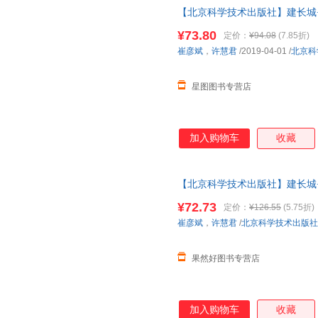
【北京科学技术出版社】建长城
黑井健
汉密尔顿
哈利·布
剖图画书）
¥73.80
定价：
¥94.08
(7.85折)
陈伟
鲍姆加特
帕特里
崔彦斌
，
许慧君
/2019-04-01
/
北京科
许敬晗
王越
王龙飞
李永毅
李敏
丁洁
星图图书专营店
芭贝·柯尔
安妮·默勒
张利群
孙波
米夏埃尔·埃斯科菲耶
刘国柱
朗斯纳
黄勇
叶天士
加入购物车
收藏
斯特芬·布茨
乔舒亚克拉克
刘晓艳
李丹
法布尔
【北京科学技术出版社】建长城
鲁道夫
黄少安
河水洋
剖图画书）
¥72.73
定价：
¥126.55
(5.75折)
陈平
安英恩
艾卡
崔彦斌
，
许慧君
/
北京科学技术出版社
张晓华
张宁
张剑
王珏
田中四郎
孙辉
果然好图书专营店
米切尔
米克
刘斌
李时珍
库尔班江·赛买提
克拉克
加入购物车
收藏
托尔斯泰
张竹君
张虹