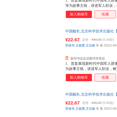
1、首套展现新时代中国军人群
等为故事主线，讲述军人职业，
时刻”。2、新人物+新装备+专
加入购物车
收藏
硬核知识壁垒，让孩子掌握最新
孩子一眼看懂，家长讲得轻松。
事科普“第一人称射击视角”“任
中国舰长,北京科学技术出版社【
式，直播式记录各兵种“军衔进阶
发票 多仓就近发货 85%城市次日
位体验炫酷的军事探秘之旅。4
¥22.67
定价：
¥45.00
(5.04折)
锋人物和国家脊梁的精神品质，
郑保华
,
王懿墨
,
王泓臻
等 著
/2022-04
探寻英雄、崇敬英雄，打好精神
时代新人
新华书店总店图书专营店
1、首套展现新时代中国军人群
为故事主线，讲述军人职业，树
刻”。2、新人物 新装备 专家
加入购物车
收藏
核知识壁垒，让孩子掌握最新国
子一眼看懂，家长讲得轻松。3
科普“第一人称射击视角”“任务
中国舰长,北京科学技术出版社【
发票 多仓就近发货 85%城市次日
¥22.67
定价：
¥45.00
(5.04折)
郑保华
,
王懿墨
,
王泓臻
等 著
/2022-04