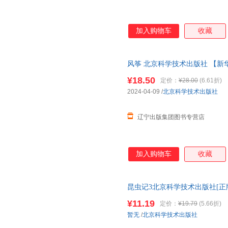
史密斯
契诃夫
裴福兴
罗斯
刘新民
刘建华
加入购物车
收藏
李晋林
李方正
李博
黄晓
黑兹尔·哈里森
何鹏
风筝 北京科学技术出版社 【新
陈建华
巴尔扎克
¥18.50
定价：
¥28.00
(6.61折)
莫泊桑
狄更斯
朱仲玉
2024-04-09
/
北京科学技术出版社
赵美子
长谷川摄子
张玉光
张婧
张建中
张浩
辽宁出版集团图书专营店
杨筱艳
杨磊
亚尼
夏丐尊
吴晶
吴波
加入购物车
收藏
王俊
土屋健
唐玲
塞万提斯
帕特里克·霍尔福德
洛迪娅·
刘晓
刘伟
刘婷
昆虫记3北京科学技术出版社[正版
障.套装单售,优惠多多,可开发票
李强
李建军
老舍
¥11.19
定价：
¥19.79
(5.66折)
肯尼思·格雷厄姆
凯利
居伊·德
暂无
/
北京科学技术出版社
吉卜林
韩玲
憨爸