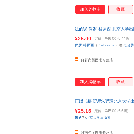
加入购物车
收藏
法的课 保罗·格罗西 北京大学
¥25.00
定价：
¥46.00
(5.44折)
保罗·格罗西
（
PaoloGrossi
）著,
张晓勇
典轩商贸图书专营店
加入购物车
收藏
正版书籍 贸易朱廷珺北京大学
开发票】
¥25.16
定价：
¥45.00
(5.6折)
朱廷
?
/
北京大学出版社
河南句字图书专营店