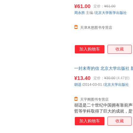
计/9787565932861/85/72/ 
¥61.00
定价：
¥61.00
周永胜
主编
/
北京大学医学出版社
天津木悠图书专营店
加入购物车
收藏
一封未寄的信 北京大学出版社 
达，团购优惠咨询在线客服！
¥13.40
定价：
¥30.00
(4.47折)
胡适
/2014-03-01
/
北京大学出版社
天宇阁图书专营店
胡适是二十世纪中国拥有靠前声
哲等学科取得了巨大的成就，是
物。他活跃于社会政治领域，是
加入购物车
收藏
著作系列”所选均为胡适一生很
现很接近大师本人原意的文字面