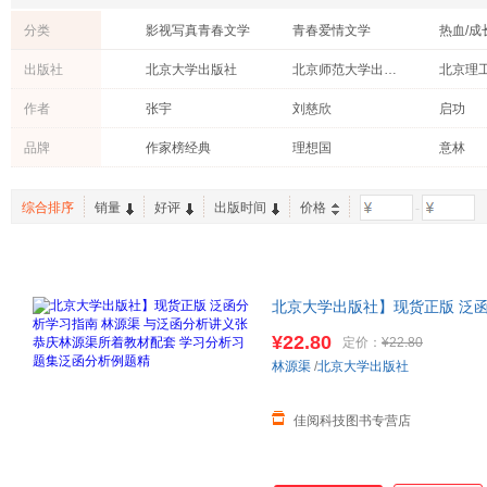
分类
影视写真青春文学
青春爱情文学
青春校园文学
轻小说
跨界作
出版社
北京大学出版社
北京师范大学出版社
古代言情青春文学
韩国青春文学
港台青
北京交通大学出版社
北京航空航天大学出版社
作者
张宇
刘慈欣
启功
西藏人民出版社
王琳
吕长青
品牌
作家榜经典
理想国
意林
梁砾
曲一线
钱理群
长江新世纪
科幻世界
王晋康
安炳浩
张敏
综合排序
销量
好评
出版时间
价格
-
李阳
钟小萌
王一川
王旭
王维
王芳
胡玲
冰心
张洋
北京大学出版社】现货正版 泛函
叶朗
徐仁修
王曙光
庆林源渠所着教材配套 学习分
¥22.80
定价：
¥22.80
吕思勉
刘鹏
刘君
林源渠
/
北京大学出版社
黄玉玲
黄颖
格林兄
陈飞宇
常江
佳阅科技图书专营店
朱宇
朱晓进
朱生豪
郑光美
赵晖
赵敦华