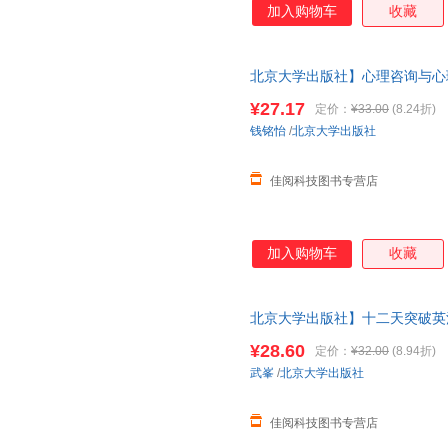
加入购物车
收藏
张庆龙
张明楷
张厚粲
许明
邢其毅
萧红
王蕾
王后雄
田然
北京大学出版社】心理咨询与心理
理治疗基本原理与方法 心理咨
钱铭怡
潘鸿生
欧丽娟
¥27.17
定价：
¥33.00
(8.24折)
吕建刚
吕德文
鲁迅
钱铭怡
/
北京大学出版社
刘军
刘洁
刘剑锋
佳阅科技图书专营店
李正元
李正栓
李勇
李建军
李彬
胡壮麟
郭小凌
顾沛
费孝通
加入购物车
收藏
陈平原
陈敏
曾仕强
边玉芳
白枫麟
安徒生
北京大学出版社】十二天突破英
孔子
司汤达
朱滢
提升英语翻译笔译英汉互译 12
¥28.60
定价：
¥32.00
(8.94折)
周其仁
周明
周梁
武峯
/
北京大学出版社
郑日昌
郑敏
郑林
赵静
章永乐
张志伟
佳阅科技图书专营店
张秀琴
张文质
张炜