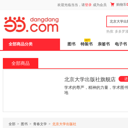
新
购物车
欢迎光临当当，请
登录
成为会员
窗
口
打
开
无
障
热搜:
多多罗
碍
传说
十日终
说
全部商品分类
图书
特装书
亲签书
电子书
明
页
面,
按
全部商品
Ctrl
加
波
北京大学出版社当当自营
浪
键
店
学术的尊严 精神的魅力
打
开
导
¥58.90
¥45.60
¥49.70
盲
模
式
全部
>
图书
>
青春文学
>
北京大学出版社