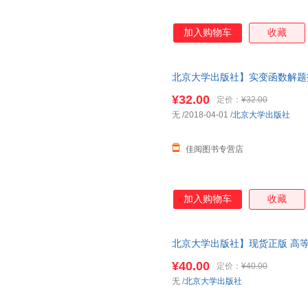
张伦
张丽华
张雷
张富源
张峰屹
张道龙
加入购物车
收藏
翟学伟
云葭
喻鹏铭
友松悦子
叶嘉莹
洋洋兔
北京大学出版社】实变函数解题指
杨洋
杨伟
杨立军
配套习题 实变函数论习题指南
¥32.00
定价：
¥32.00
杨海英
杨光
杨波
无
/2018-04-01
/
北京大学出版社
薛波
许子东
许燕
徐志摩
徐新
徐静
佳阅图书专营店
徐刚
徐冰
肖石忠
吴振巍
吴文俊
吴静
加入购物车
收藏
吴汉东
吴国盛
吴光科
吴承恩
温静
王媛
王欣
王晓
王向峰
北京大学出版社】现货正版 高等
指南(物理类)理工农医教材习题
王硕
王淑芬
王荣福
¥40.00
定价：
¥40.00
王琪
王培
王骏
无
/
北京大学出版社
王坚
王佳
王炳元