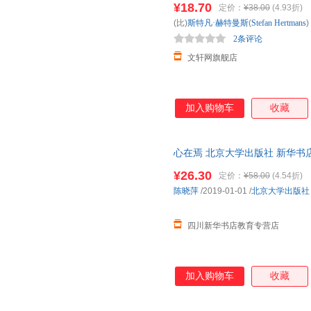
¥18.70
定价：
¥38.00
(4.93折)
(比)
斯特凡·赫特曼斯
(
Stefan
Hertmans
)
2条评论
文轩网旗舰店
加入购物车
收藏
心在焉 北京大学出版社 新华书
购优惠咨询在线客服！
¥26.30
定价：
¥58.00
(4.54折)
陈晓萍
/2019-01-01
/
北京大学出版社
四川新华书店教育专营店
加入购物车
收藏