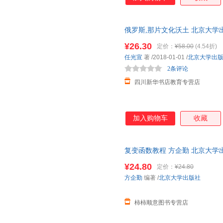
俄罗斯,那片文化沃土 北京大学
城市次日达，团购优惠咨询在线
¥26.30
定价：
¥58.00
(4.54折)
任光宣
著
/2018-01-01
/
北京大学出
2条评论
四川新华书店教育专营店
加入购物车
收藏
复变函数教程 方企勤 北京大学
复变函数基础课教材 复数与复空
¥24.80
定价：
¥24.80
方企勤
编著
/
北京大学出版社
柿柿顺意图书专营店