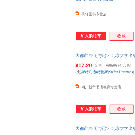
李春雨
黎明
克里斯
霍力岩
黄勇
黄瑶
典轩图书专营店
黄厚江
华应龙
贺拉斯
韩庆祥
韩茂莉
郭华
加入购物车
收藏
高铭暄
高尔基
冯友兰
方连庆
段小手
窦东徽
笛安
大都市:空间与记忆 北京大学出
戴锦华
崔凯
市次日达，团购优惠咨询在线客
陈新
陈曦
陈硕
¥17.20
定价：
¥38.00
(4.53折)
(比)
斯特凡·赫特曼斯
(
Stefan
Hertmans
)
陈强
陈鹏
陈宁
陈俊
陈娟
陈静
四川新华书店教育专营店
陈晨
车浩
车尔尼
安然
爱因斯坦
阿甲
加入购物车
收藏
大都市:空间与记忆 北京大学出
市次日达，团购优惠咨询在线客