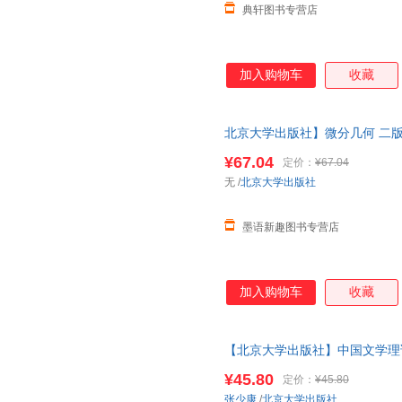
典轩图书专营店
特奥多尔·蒙森
陶型传
陶思璇
汤志钧
孙正聿
孙燕
圣孙鹏
沈颖
沈毅
加入购物车
收藏
钱守旺
钱乘旦
齐沪扬
彭漪涟
佩特·哈群斯
潘汉典
北京大学出版社】微分几何 二版2
孟昭毅
梅德明
毛姆
分几何学教程 微分几何讲义 大
¥67.04
定价：
¥67.04
马林
马克昌
马箭飞
无
/
北京大学出版社
路易斯·卡罗尔
陆俭明
六六
刘玉才
刘永华
刘怡
墨语新趣图书专营店
刘翔
刘涛
刘明
刘发建
刘大为
林毅夫
李欣颖
李欣
李昕
加入购物车
收藏
李雯
李蓉
李强
李军
李娟
李静
【北京大学出版社】中国文学理论
李辉
李虎
李昊
论批评史简明教材 中国近现代文
¥45.80
定价：
¥45.80
李刚
李锋
李峰
张少康
/
北京大学出版社