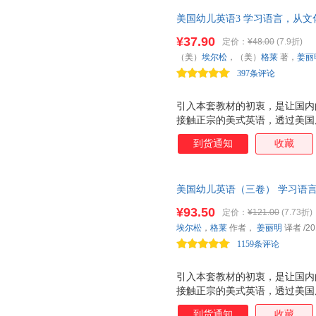
梯度科学、自然，非常适合孩子
美国幼儿英语3 学习语言，从
教材，阅读美轮美奂的绘本+原
¥37.90
定价：
¥48.00
(7.9折)
（美）
埃尔松
，（美）
格莱
著，
姜丽
397条评论
引入本套教材的初衷，是让国内
接触正宗的美式英语，透过美国
语言”学起。 整套教材以精美
到货通知
收藏
单的儿童语言。图文互释，简单
养起学习语言的兴趣。在故事情
梯度科学、自然，非常适合孩子连
美国幼儿英语（三卷） 学习语
版幼儿英语教材，语言纯正地道
读启蒙教材，阅读美轮美奂的绘
进梯度科学合理、自然流畅。 
¥93.50
定价：
¥121.00
(7.73折)
图文互释，在乐趣中培养孩子的
埃尔松
，
格莱
作者，
姜丽明
译者
/20
男、女声配音。纯正的美式发音
1159条评论
引入本套教材的初衷，是让国内
接触正宗的美式英语，透过美国
语言”学起。 整套教材以精美
到货通知
收藏