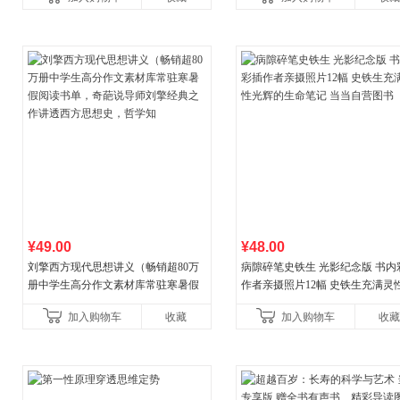
让美味跃然眼前、操
¥49.00
¥48.00
刘擎西方现代思想讲义（畅销超80万
病隙碎笔史铁生 光影纪念版 书内
册中学生高分作文素材库常驻寒暑假
作者亲摄照片12幅 史铁生充满灵
阅读书单，奇葩说导师刘擎经典之作
辉的生命笔记 当当自营图书
加入购物车
收藏
加入购物车
收藏
讲透西方思想史，哲学知