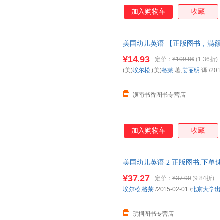
言”学起。 整套教材以精美的
加入购物车
收藏
的儿童语言。图文互释，简单有
起学习语言的兴趣。在故事情节
度科学、自然，非常适合孩子连
美国幼儿英语 【正版图书，满
¥14.93
定价：
¥109.86
(1.36折)
(美)
埃尔松
,(美)
格莱
著,
姜丽明
译
/201
潢南书香图书专营店
加入购物车
收藏
美国幼儿英语-2 正版图书,下单
¥37.27
定价：
¥37.90
(9.84折)
埃尔松
,
格莱
/2015-02-01
/
北京大学
玥桐图书专营店