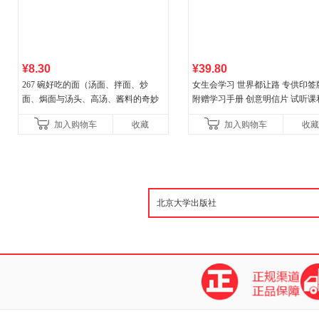
¥8.30
¥39.80
267 碗好吃的面（汤面、拌面、炒
女生会学习 世界都让路 专供印签
面、焗面与汤头、高汤、酱料的奇妙
附赠学习手册 创意明信片 试听课
组合，让你打开味蕾，感受面条的美
料包
加入购物车
收藏
加入购物车
收藏
妙滋味！令人无法抗拒的