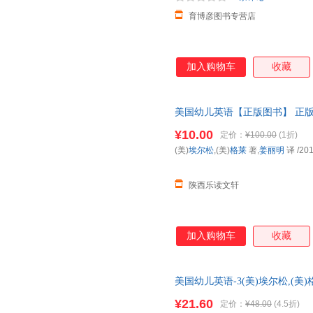
育博彦图书专营店
加入购物车
收藏
美国幼儿英语【正版图书】 正
¥10.00
定价：
¥100.00
(1折)
(美)
埃尔松
,(美)
格莱
著,
姜丽明
译
/201
陕西乐读文轩
加入购物车
收藏
美国幼儿英语-3(美)埃尔松,(
9787301252994
¥21.60
定价：
¥48.00
(4.5折)