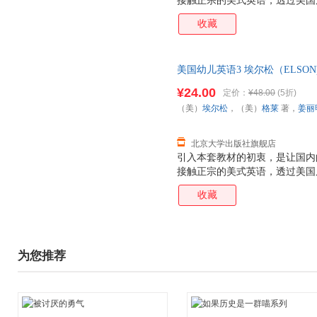
接触正宗的美式英语，透过美国
语言”学起。 整套教材以精美
收藏
单的儿童语言。图文互释，简单
养起学习语言的兴趣。在故事情
梯度科学、自然，非常适合孩子
美国幼儿英语3 埃尔松（ELSON
¥24.00
定价：
¥48.00
(5折)
（美）
埃尔松
，（美）
格莱
著，
姜丽
北京大学出版社旗舰店
引入本套教材的初衷，是让国内
接触正宗的美式英语，透过美国
语言”学起。 整套教材以精美
收藏
单的儿童语言。图文互释，简单
养起学习语言的兴趣。在故事情
梯度科学、自然，非常适合孩子连
版幼儿英语教材，语言纯正地道
为您推荐
进梯度科学合理、自然流畅。 
图文互释，在乐趣中培养孩子的
男、女声配音。纯正的美式发音