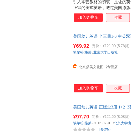
引入本套教材的初衷，是让的英
正宗的美式英语，透过美国原版
言”学起。 整套教材以精美的
加入购物车
收藏
的儿童语言。图文互释，简单有
起学习语言的兴趣。在故事情节
度科学、自然，非常适合孩子连
美国幼儿英语 全三册1-3 中英
材 美国幼儿英语 0-3-6岁 自然拼
¥69.92
定价：
¥121.00
(5.78折)
埃尔松
,
格莱
/
北京大学出版社
北京鼎美文化图书专营店
加入购物车
收藏
美国幼儿英语 正版全3册 1+2
启蒙英语绘本 中英双语儿童读物
¥97.70
定价：
¥121.00
(8.08折)
埃尔松
,
格莱
/2016-07-01
/
北京大学
1条评论