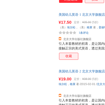
单的儿童语言。图文互释，简单
养起学习语言的兴趣。在故事情
梯度科学、自然，非常适合孩子连
美国幼儿英语·1 北京大学旗舰
版幼儿英语教材，语言纯正地道
进梯度科学合理、自然流畅。 
¥17.50
定价：
¥35.00
(5折)
图文互释，在乐趣中培养孩子的
（美）
埃尔松
，（美）
格莱
著，
姜丽
男、女声配音。纯正的美式发音
1条评论
北京大学出版社旗舰店
引入本套教材的初衷，是让国内
接触正宗的美式英语，透过美国
语言”学起。 整套教材以精美
收藏
单的儿童语言。图文互释，简单
养起学习语言的兴趣。在故事情
梯度科学、自然，非常适合孩子
美国幼儿英语·2 北京大学旗舰
¥19.00
定价：
¥38.00
(5折)
埃尔松
，
格莱
著
/2015-02-01
/
北京
北京大学出版社旗舰店
引入本套教材的初衷，是让国内