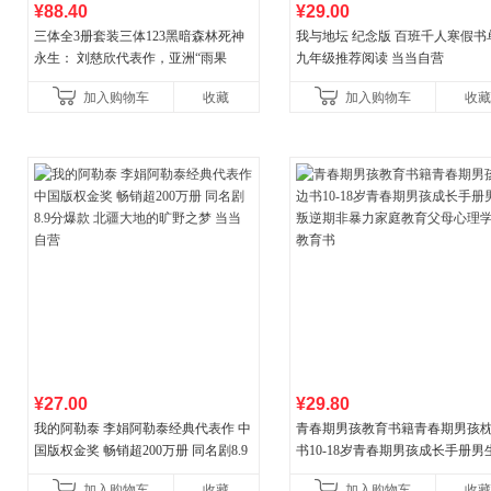
¥88.40
¥29.00
三体全3册套装三体123黑暗森林死神
我与地坛 纪念版 百班千人寒假书
永生： 刘慈欣代表作，亚洲“雨果
九年级推荐阅读 当当自营
奖”获奖作品！中国科幻基石丛书 科幻
加入购物车
收藏
加入购物车
收藏
小说代表作
¥27.00
¥29.80
我的阿勒泰 李娟阿勒泰经典代表作 中
青春期男孩教育书籍青春期男孩
国版权金奖 畅销超200万册 同名剧8.9
书10-18岁青春期男孩成长手册男
分爆款 北疆大地的旷野之梦 当当自营
逆期非暴力家庭教育父母心理学
加入购物车
收藏
加入购物车
收藏