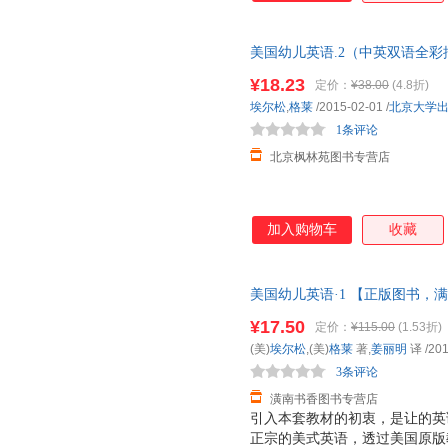
惟妙的插图和趣味盎然的故事对
之后，读者可顺利对接同一系列
美国幼儿英语.2（中英双语全彩插图版
《美国幼儿英语1》以一个家庭
可开电子发票。划线价为图书市
用常用的单词构成成分简单的句
¥18.23
定价：
¥38.00
(4.8折)
（书名没写全多少册的均为单本
表达。 《美国幼儿英语1》为
埃尔松
,
格莱
/2015-02-01
/
北京大学
书中的学习内容可被自然地纳入
1条评论
础的儿童来说
北京枫林苑图书专营店
加入购物车
收藏
美国幼儿英语·1 【正版图书，
¥17.50
定价：
¥115.00
(1.53折)
(美)
埃尔松
,(美)
格莱
著,
姜丽明
译
/201
3条评论
潢南书香图书专营店
引入本套教材的初衷，是让的英
正宗的美式英语，透过美国原版