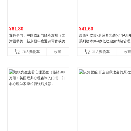
¥61.80
¥41.60
置身事内：中国政府与经济发展（文
波西和皮普7册经典套装(小小聪
津图书奖、新京报年度通识写作获奖
系列绘本)0-4岁低幼启蒙情绪管
作品，罗永浩、罗振宇、何帆、刘格
养成绘本，引导宝宝认识接纳情
加入购物车
收藏
加入购物车
收藏
菘、张军、周黎安、王烁联
养好品质，发现快