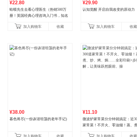
¥22.80
¥29.90
蛤蟆先生去看心理医生（热销500万
认知觉醒 开启自我改变的原动力
册！英国经典心理咨询入门书，知名
心理学家李松蔚强烈推荐）
加入购物车
收藏
加入购物车
收藏
¥38.00
¥11.10
暮色将尽(一份诙谐坦荡的老年手记)
微波炉家常菜分分钟就搞定：近30
家常菜！不开火、零油烟！蒸、
炒、烤、焗……全彩印刷+步骤图
加入购物车
收藏
加入购物车
收藏