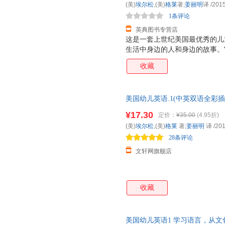
(美)
埃尔松
,(美)
格莱
著;
姜丽明
译
/2015
1条评论
英典图书专营店
这是一套上世纪美国最优秀的儿
生活中身边的人和身边的故事。
吻合，从而将学习语言的意图透
收藏
趣的引导下，乖乖地按照语言学
美惟妙的插图和趣味盎然的故事
习之后，读者可顺利对接同一系
美国幼儿英语.1(中英双语全彩插图
《美国幼儿英语3》为本套教材
版，关注店铺成为会员可享店铺
课本。它内容上依旧追踪儿童的
¥17.30
定价：
¥35.00
(4.95折)
的整体，它们共同初现了多彩的
(美)
埃尔松
,(美)
格莱
著;
姜丽明
译
/201
在故事情节和句子的复杂程度方
28条评论
却毫无察觉，教
文轩网旗舰店
收藏
美国幼儿英语1 学习语言，从