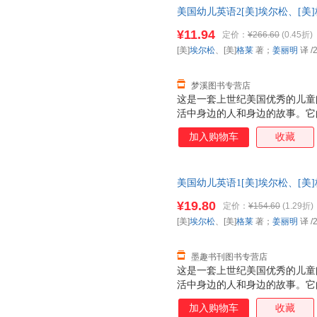
美国幼儿英语2[美]埃尔松、[美
9787301247082 正版旧
¥11.94
定价：
¥266.60
(0.45折)
[美]
埃尔松
、[美]
格莱
著；
姜丽明
译
/
梦溪图书专营店
这是一套上世纪美国优秀的儿童
活中身边的人和身边的故事。它
合，从而将学习语言的意图透过
加入购物车
收藏
的引导下，乖乖地按照语言学习
惟妙的插图和趣味盎然的故事对
之后，读者可顺利对接同一系列
美国幼儿英语1[美]埃尔松、[美
《美国幼儿英语2》内容上追随
9787301247075 正版旧
们日常生活中有趣的故事，儿童
¥19.80
定价：
¥154.60
(1.29折)
进入书中的情境。不自觉地学习
[美]
埃尔松
、[美]
格莱
著；
姜丽明
译
/
国学前启蒙读本，用作美国幼儿
《美国幼儿英
墨趣书刊图书专营店
这是一套上世纪美国优秀的儿童
活中身边的人和身边的故事。它
合，从而将学习语言的意图透过
加入购物车
收藏
的引导下，乖乖地按照语言学习