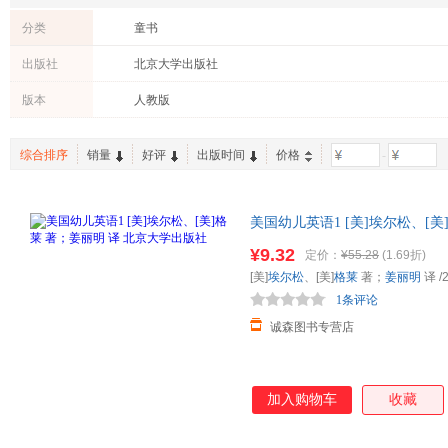
分类
童书
出版社
北京大学出版社
版本
人教版
综合排序
销量
好评
出版时间
价格
-
美国幼儿英语1 [美]埃尔松、[
书，保证质量，此书为单本而非
¥9.32
定价：
¥55.28
(1.69折)
[美]
埃尔松
、[美]
格莱
著；
姜丽明
译
/
1条评论
诚森图书专营店
加入购物车
收藏