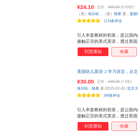
教材，阅读美轮美奂的绘本+原
¥24.10
定价：
¥35.00
(6.89折)
（美）
埃尔松
，（美）
格莱
著，
姜丽
1234条评论
引入本套教材的初衷，是让国内
接触正宗的美式英语，透过美国
语言”学起。 整套教材以精美
到货通知
收藏
单的儿童语言。图文互释，简单
养起学习语言的兴趣。在故事情
梯度科学、自然，非常适合孩子
美国幼儿英语·2 学习语言，
教材，阅读美轮美奂的绘本+原
¥30.00
定价：
¥38.00
(7.9折)
埃尔松
，
格莱
著
/2015-02-01
/
北京
390条评论
引入本套教材的初衷，是让国内
接触正宗的美式英语，透过美国
语言”学起。 整套教材以精美
到货通知
收藏
单的儿童语言。图文互释，简单
养起学习语言的兴趣。在故事情