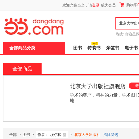
新
购物车
欢迎光临当当，请
登录
成为会员
窗
口
打
开
无
障
热搜:
白狼星
碍
师3
重建秦
说
全部商品分类
图书
特装书
亲签书
电子书
明
页
面,
按
全部商品
Ctrl
加
波
北京大学出版社当当自营
浪
键
店
学术的尊严 精神的魅力
打
开
导
¥58.90
¥45.60
¥49.70
盲
模
式
全部
>
图书
>
作者：
埃尔松
>
北京大学出版社
清除筛选