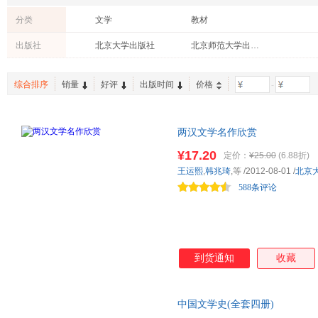
分类
文学
教材
出版社
北京大学出版社
北京师范大学出版社
综合排序
销量
好评
出版时间
价格
-
两汉文学名作欣赏
¥17.20
定价：
¥25.00
(6.88折)
王运熙
,
韩兆琦
,等
/2012-08-01
/
北京
588条评论
到货通知
收藏
中国文学史(全套四册)