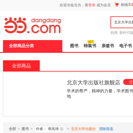
新
购物车
欢迎光临当当，请
登录
成为会员
窗
口
打
开
无
障
热搜:
新时代
碍
有兽焉全集
说
全部商品分类
图书
特装书
亲签书
电子书
明
页
面,
按
全部商品
Ctrl
加
波
北京大学出版社旗舰店
进
浪
键
学术的尊严，精神的力量，学术图
打
地
开
导
¥103.50
¥79.00
盲
模
式
全部
>
图书
>
作者：
韩兆琦
>
北京大学出版社
清除筛选