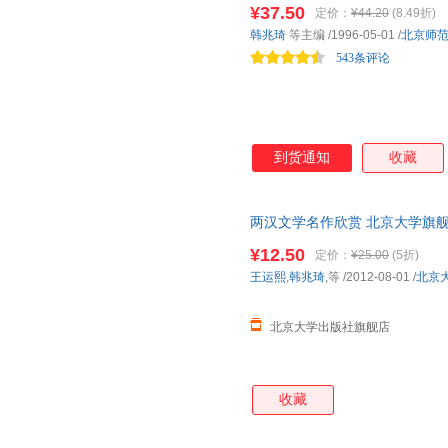
¥37.50
定价：
¥44.20
(8.49折)
韩兆琦
等主编
/1996-05-01
/
北京师
543条评论
到货通知
收藏
两汉文学名作欣赏 北京大学旗
¥12.50
定价：
¥25.00
(5折)
王运熙
,
韩兆琦
,等
/2012-08-01
/
北京
北京大学出版社旗舰店
收藏