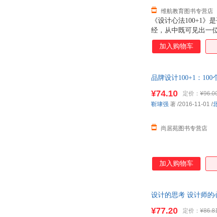
维航教育图书专营店
《设计心法100+1
经，从中既可见出一
经典设计作品的创意
加入购物车
品牌设计100+1：
¥74.10
定价：
¥96.0
靳埭强
著
/2016-11-01
/
尚居苑图书专营店
加入购物车
设计的思考 设计师的
¥77.20
定价：
¥86.8