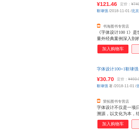
¥121.46
定价：
¥74
靳埭强
/2018-11-01
/
北京
书海图书专营店
《字体设计100 1
量外经典案例深入剖
加入购物车
字体设计100+1靳埭
¥30.70
定价：
¥493.
靳埭强
著
/2018-11-01
/
荣拓图书专营店
字体设计不仅是一项日
溯源，以文化为本，结
源流、字体发展、文
加入购物车
西字体设计领域，希