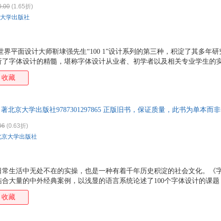
0.00
(1.65折)
大学出版社
》是世界平面设计大师靳埭强先生“100 1”设计系列的第三种，积淀了其多年
析了字体设计的精髓，堪称字体设计从业者、初学者以及相关专业学生的
收藏
强 著北京大学出版社9787301297865 正版旧书，保证质量，此书为单本
06
(0.63折)
北京大学出版社
常生活中无处不在的实操，也是一种有着千年历史积淀的社会文化。《字体
合大量的中外经典案例，以浅显的语言系统论述了100个字体设计的课
化探索、专业知识、创作实践等多个维度叩问传统与现代字体的本质和发
收藏
望邀请读者一起探求已知或未知的字体设计文化，开启另一个设计的新领