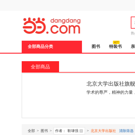
新
窗
口
打
开
无
障
热
碍
说
全部商品分类
图书
特装书
亲
明
页
面,
按
全部商品
Ctrl
加
波
北京大学出版社旗
浪
键
学术的尊严，精神的力量
打
开
导
盲
模
式
全部
>
图书
>
作者：
靳埭强
>
北京大学出版社
清除筛选