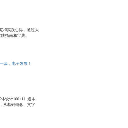
研究和实践心得，通过大
实践指南和宝典。
而非一套，电子发票！
设计100+1》追本
题，从基础概念、文字
展方向，涉及广阔的中
域。