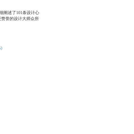
细阐述了101条设计心
受赞誉的设计大师众所
书）