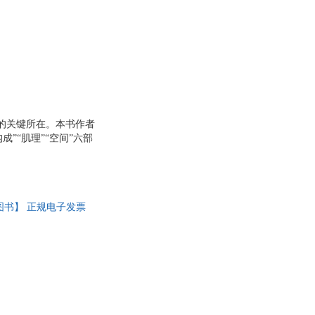
的关键所在。本书作者
”“肌理”“空间”六部
视觉传达，实现“心手
图书】 正规电子发票