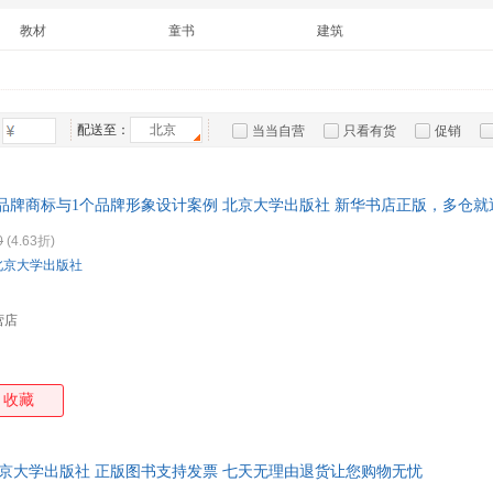
箱包皮
教材
童书
建筑
手表饰
运动户
汽车用
食品
配送至：
北京
当当自营
只看有货
促销
手机通
特卖
预售
入驻商家
数码影
电脑办
00个品牌商标与1个品牌形象设计案例 北京大学出版社 新华书店正版，多仓
线客服！
大家电
0
(4.63折)
家用电
北京大学出版社
营店
收藏
北京大学出版社 正版图书支持发票 七天无理由退货让您购物无忧