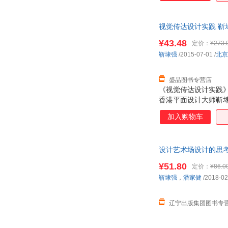
视觉传达设计实践 靳
¥43.48
定价：
¥273.
靳埭强
/2015-07-01
/
北京
盛品图书专营店
《视觉传达设计实践
香港平面设计大师靳埭强
分，全方位讲述视觉
加入购物车
合一”的设计境界。
设计艺术场设计的思考
多仓就近发货
¥51.80
定价：
¥86.0
靳埭强
，
潘家健
/2018-02
辽宁出版集团图书专