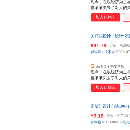
现今，在以经济为主
也渐渐失去了对人的
须回归根本，从人文
加入购物车
万物的关系。这样，
师靳埭强与资深设计
发展等问题。第二部
关怀的设计：设计伦理
¥91.79
定价：
¥100.
靳埭强
；
潘家健
/2018-07
品雨斋图书专营店
现今，在以经济为主
也渐渐失去了对人的
须回归根本，从人文
加入购物车
万物的关系。这样，
师靳埭强与资深设计
发展等问题。第二部
正版】设计心法100+1
询在线客服！
¥9.18
定价：
¥17.20
(
靳埭强
/2013-08-01
/
北京