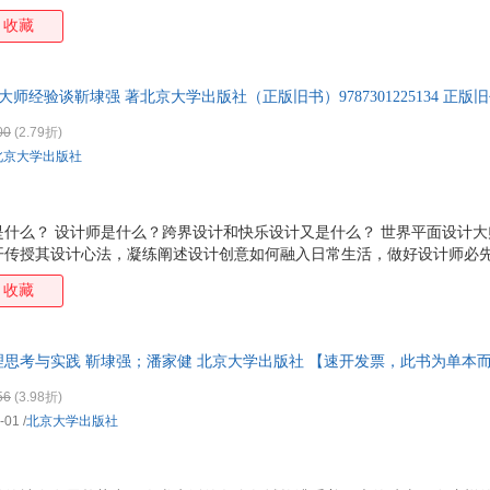
收藏
计大师经验谈靳埭强 著北京大学出版社（正版旧书）9787301225134 正
子发票！
00
(2.79折)
北京大学出版社
是什么？ 设计师是什么？跨界设计和快乐设计又是什么？ 世界平面设计
开传授其设计心法，凝练阐述设计创意如何融入日常生活，做好设计师必
灵感的诞生，细说十个关于设计人生的快乐事。
收藏
思考与实践 靳埭强；潘家健 北京大学出版社 【速开发票，此书为单本
56
(3.98折)
-01
/
北京大学出版社