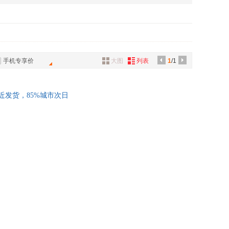
具
品
外
品
手机专享价
大图
列表
1
/1
讯
音
公
就近发货，85%城市次日
器