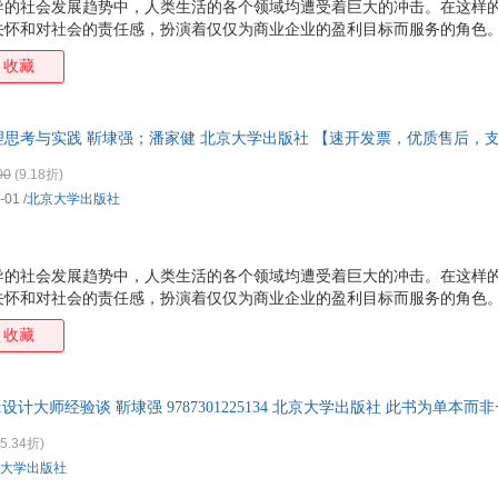
导的社会发展趋势中，人类生活的各个领域均遭受着巨大的冲击。在这样
关怀和对社会的责任感，扮演着仅仅为商业企业的盈利目标而服务的角色
伦理的角度来看设计。同时，也要从设计的角度来回想伦理道德，思考设
收藏
才有可能做出好的、有意义的设计，造福人类。《关怀的设计：设计伦理
师潘家健撰写，理论与实践兼备。一部分从理论的层面讨论设计伦理及与
分通过精选的二十多个设计个案，分享设计师在设计工作中实践设计伦理
思考与实践 靳埭强；潘家健 北京大学出版社 【速开发票，优质售后，
00
(9.18折)
-01
/
北京大学出版社
导的社会发展趋势中，人类生活的各个领域均遭受着巨大的冲击。在这样
关怀和对社会的责任感，扮演着仅仅为商业企业的盈利目标而服务的角色
伦理的角度来看设计。同时，也要从设计的角度来回想伦理道德，思考设
收藏
才有可能做出好的、有意义的设计，造福人类。《关怀的设计：设计伦理
师潘家健撰写，理论与实践兼备。一部分从理论的层面讨论设计伦理及与
分通过精选的二十多个设计个案，分享设计师在设计工作中实践设计伦理
:设计大师经验谈 靳埭强 9787301225134 北京大学出版社 此书为单本
5.34折)
大学出版社