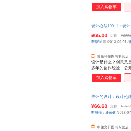
加入购物车
设计心法100+1：设
为单本而非一套，电
¥65.00
定价：
¥233.
靳埭强
著
/2013-09-01
/
聚赢科技图书专营店
设计是什么？创意又
多年的创作经验，公
以设计案例阐述创意
加入购物车
关怀的设计：设计伦理
由退换】
¥66.60
定价：
¥167.
靳埭强
；
潘家健
/2018-07
中领文轩图书专营店