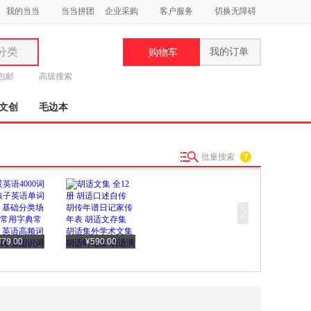
我的当当
当当拼团
企业采购
客户服务
切换无障碍
分类
我的订单
购物车
类
元包邮
高级搜索
文创
毛边本
批量搜索
妆
品
饰
鞋
¥79.00
¥590.00
用
饰