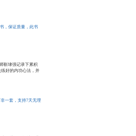
版旧书，保证质量，此书
大师靳埭强记录下累积
先练好的内功心法，并
而非一套，支持7天无理