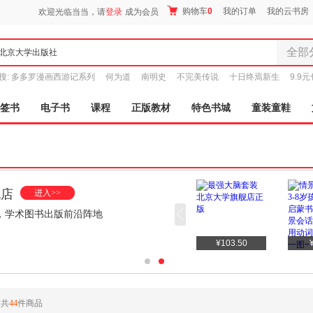
购物车
0
我的订单
我的云书房
欢迎光临当当，请
登录
成为会员
全部
全部分
搜:
多多罗漫画西游记系列
何为道
南明史
不完美传说
十日终焉新生
9.9
尾品汇
图书
签书
电子书
课程
正版教材
特色书城
童装童鞋
电子书
音像
影视
时尚美
母婴用
舰店
进入>>
玩具
，学术图书出版前沿阵地
孕婴服
童装童
¥103.50
家居日
家具装
服装
共
44
件商品
鞋