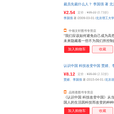
裁员先裁什么人？ 李国强 著 
而非一套，支持7天无理由退换
¥2.54
定价：
¥35.22
(0.73折)
李国强
著
/2009-03-01
/
北京理工大
中领文轩图书专营店
“我们应该如何避免自己成为高
未来隐藏着一些不为我们所控制
状，只有发现了问题，才能解决
加入购物车
收藏
阅读这本尽职、敬业职场最佳员
业推崇的优胜劣汰法则，以避免
退。面对残酷的职场生存法则、
认识中国 科技改变中国 贾婧、
不可缺少的一份子，不被团队所
优质售后，支持7天无理由退换
暴”绝缘，让自身的存在价值与
¥8.12
定价：
¥35.00
(2.32折)
的问题！这本尽职、敬业职场最
贾婧
、
李国强
著
/2015-04-01
/
北京
业推崇的优胜劣汰法则。
品雨斋图书专营店
《认识中国 科技改变中国》从
国人的生活因科技而改变的种种
事，内容涉及农学、计算机科学
加入购物车
收藏
程、公共卫生、生命科学等多个