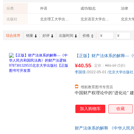
分类
外语
成功/励志
法律
计算机/网络
教材
青春文
出版社
北京理工大学出版社
北京语言大学出版社
北京大
综合排序
销量
好评
出版时间
价格
-
【正版】财产法体系的解释—《
9787301329535北京大学
¥40.55
定价：
¥81.10
(5折)
要请联系客服
李国强
/2022-05-01
/
北京大学出版社
维航教育图书专营店
中国财产权理论中的“进化论” 
加入购物车
收藏
财产法体系的解释 《中华人民共