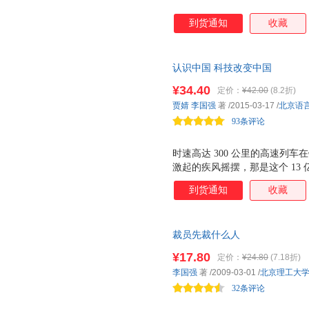
到货通知
收藏
认识中国 科技改变中国
¥34.40
定价：
¥42.00
(8.2折)
贾婧
李国强
著
/2015-03-17
/
北京语
93条评论
时速高达 300 公里的高速列
激起的疾风摇摆，那是这个 13
走出神州飞船舱外， 玉兔号 月
到货通知
收藏
年前，中国还没有摆脱贫穷落后
却是当代中国活生生的现实。科
貌，也深刻影响了中国人的生活
裁员先裁什么人
给世界带来什么样的惊喜？我们
们出发吧！
¥17.80
定价：
¥24.80
(7.18折)
李国强
著
/2009-03-01
/
北京理工大
32条评论