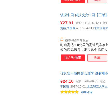
认识中国 科技改变中国【正版
¥27.91
定价：
¥132.52
(2.11折)
贾婧
,
李国强
/2015-04-01
/
北京语言
墨香阁图书专营店
时速高达300公里的高速列车
起的疾风摇摆，那是这个13亿
出神州飞船舱外，“玉兔号”月球
加入购物车
收藏
前，中国还没有摆脱贫穷落后的
是当代中国活生生的现实。科技
貌，也深刻影响了中国人的生活
你其实不懂顾客心理学 没有看
给世界带来什么样的惊喜？我们
我们出发吧！
¥24.10
定价：
¥35.00
(6.89折)
李国强
/2017-10-01
/
北京理工大学出
40条评论