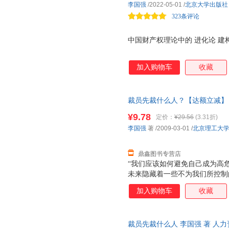
李国强
/2022-05-01
/
北京大学出版社
323条评论
中国财产权理论中的 进化论 
加入购物车
收藏
裁员先裁什么人？【达额立减】
下单，避免纠纷。
¥9.78
定价：
¥29.56
(3.31折)
李国强
著
/2009-03-01
/
北京理工大
鼎鑫图书专营店
“我们应该如何避免自己成为高
未来隐藏着一些不为我们所控制
状，只有发现了问题，才能解决
加入购物车
收藏
阅读这本尽职、敬业职场佳员工
推崇的优胜劣汰法则，以避免自
退。面对残酷的职场生存法则、
裁员先裁什么人 李国强 著 人力
不可缺少的一份子，不被团队所