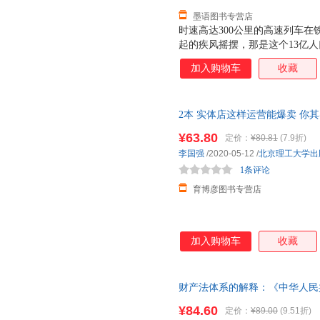
墨语图书专营店
时速高达300公里的高速列车
起的疾风摇摆，那是这个13亿
出神州飞船舱外，“玉兔号”月球
加入购物车
收藏
前，中国还没有摆脱贫穷落后的
是当代中国活生生的现实。科技
貌，也深刻影响了中国人的生活
2本 实体店这样运营能爆卖 你
界带来什么样的？我们诚邀你登
技巧书籍 零售 消费心理学 传
吧！
¥63.80
定价：
¥80.81
(7.9折)
开一家火一家
李国强
/2020-05-12
/
北京理工大学出
1条评论
育博彦图书专营店
加入购物车
收藏
财产法体系的解释：《中华人民
理论中的“进化论”建构财产法解
¥84.60
定价：
¥89.00
(9.51折)