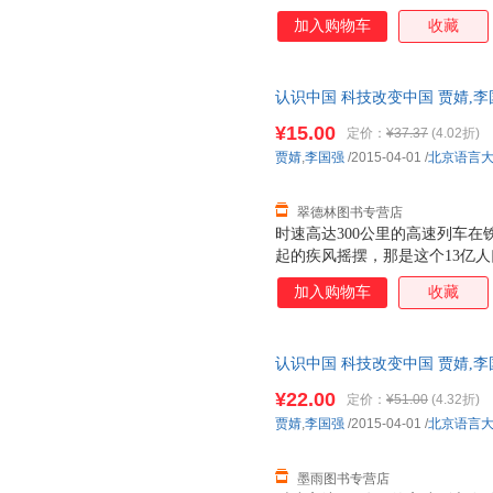
出神州飞船舱外，“玉兔号”月球
加入购物车
收藏
前，中国还没有摆脱贫穷落后的
是当代中国活生生的现实。科技
貌，也深刻影响了中国人的生活
认识中国 科技改变中国 贾婧,
给世界带来什么样的惊喜？我们
国三仓发货，物流便捷，下单秒
我们出发吧！
¥15.00
定价：
¥37.37
(4.02折)
贾婧
,
李国强
/2015-04-01
/
北京语言
翠德林图书专营店
时速高达300公里的高速列车
起的疾风摇摆，那是这个13亿
出神州飞船舱外，“玉兔号”月球
加入购物车
收藏
前，中国还没有摆脱贫穷落后的
是当代中国活生生的现实。科技
貌，也深刻影响了中国人的生活
认识中国 科技改变中国 贾婧,
给世界带来什么样的惊喜？我们
国三仓发货，物流便捷，下单秒
我们出发吧！
¥22.00
定价：
¥51.00
(4.32折)
贾婧
,
李国强
/2015-04-01
/
北京语言
墨雨图书专营店