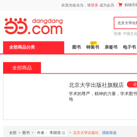
新
购物车
欢迎光临当当，请
登录
成为会员
窗
口
打
开
无
障
热搜:
中国文
碍
者从不说谎
说
全部商品分类
图书
特装书
亲签书
电子书
明
页
面,
按
全部商品
Ctrl
加
波
北京大学出版社旗舰店
进
浪
键
学术的尊严，精神的力量，学术图
打
地
开
导
¥103.50
¥79.00
盲
模
式
全部
>
图书
>
作者：
李国强
>
北京大学出版社
清除筛选