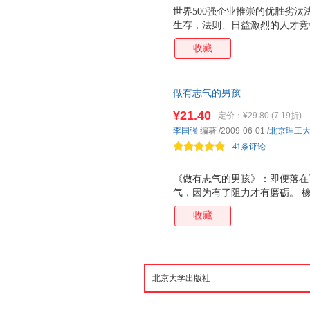
世界500强企业推崇的优胜劣汰
生存，法则、日益激烈的人才竞
子，不被团队所淘汰？如何才能
收藏
身的存在价值与工作资历同步增
团队凝聚力，提升团队战斗力。
的问题！裁员先裁什么人？这是
做有志气的男孩
¥21.40
定价：
¥29.80
(7.19折)
李国强
编著
/2009-06-01
/
北京理工
41条评论
《做有志气的男孩》：即便落在
气，因为有了阻力才有磨砺。 
广揽人才，与各行业专家学者紧
收藏
谁有进取的意志，谁就做得成。
应手。 伟大的人物走过了荒沙
活方向年目标的人，一定不会绝
机，而在做事时要像千手神那样
辜负了这一天！“勤敏是好运之
人生是一场无休、无歇、无情的
做一个有个性、独立、自主、坚