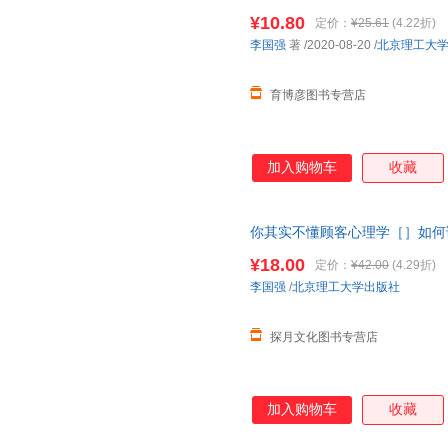
汰法则 成功励志 人在职场辞职
暴”绝缘，让自身的存在价值与
¥10.80
定价：
¥25.61
(4.22折)
的问题！这本尽职、敬业职场佳
李国强
著
/2020-08-20
/
北京理工大
推崇的优胜劣汰法则。
育博彦图书专营店
加入购物车
收藏
你其实不懂顾客心理学［］如何
通技巧书籍 如何沟通书 销售员
¥18.00
定价：
¥42.00
(4.29折)
李国强
/
北京理工大学出版社
探月文化图书专营店
加入购物车
收藏