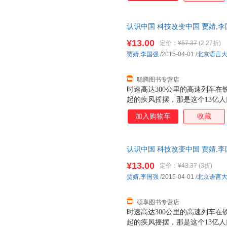
得的众多成果，更希望与你一起
技才能更好地造福人类。
认识中国 科技改变中国 贾婧,
仓发货，物流便捷，下单秒杀，
¥13.00
定价：
¥57.37
(2.27折)
贾婧
,
李国强
/2015-04-01
/
北京语言
聪腾图书专营店
时速高达300公里的高速列车
起的疾风摇摆，那是这个13亿
出神州飞船舱外，“玉兔号”月球
加入购物车
收藏
前，中国还没有摆脱贫穷落后的
是当代中国活生生的现实。科技
貌，也深刻影响了中国人的生活
认识中国 科技改变中国 贾婧,
给世界带来什么样的惊喜？我们
发货，物流便捷，下单秒杀，欢
我们出发吧！
¥13.00
定价：
¥43.37
(3折)
贾婧
,
李国强
/2015-04-01
/
北京语言
硕享图书专营店
时速高达300公里的高速列车
起的疾风摇摆，那是这个13亿