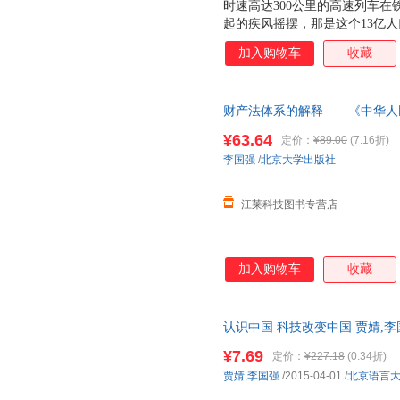
时速高达300公里的高速列车
起的疾风摇摆，那是这个13亿
出神州飞船舱外，“玉兔号”月球
加入购物车
收藏
前，中国还没有摆脱贫穷落后的
是当代中国活生生的现实。科技
貌，也深刻影响了中国人的生活
财产法体系的解释——《中华人
给世界带来什么样的惊喜？我们
大学正版
我们出发吧！
¥63.64
定价：
¥89.00
(7.16折)
李国强
/
北京大学出版社
江莱科技图书专营店
加入购物车
收藏
认识中国 科技改变中国 贾婧,
旧书，保证质量，此书为单本而
¥7.69
定价：
¥227.18
(0.34折)
贾婧
,
李国强
/2015-04-01
/
北京语言