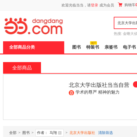
新
购物车
欢迎光临当当，请
登录
成为会员
窗
口
打
开
无
障
热搜:
金蟾大
碍
边带走
耶路
说
全部商品分类
图书
特装书
亲签书
电子书
明
页
面,
按
全部商品
Ctrl
加
波
北京大学出版社当当自营
浪
键
店
学术的尊严 精神的魅力
打
开
导
¥58.90
¥45.60
¥49.70
盲
模
式
全部
>
图书
>
作者：
马翔
>
北京大学出版社
清除筛选