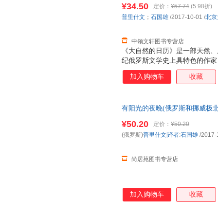
票，优质售后，支持7天无理由
¥34.50
定价：
¥57.74
(5.98折)
普里什文
；
石国雄
/2017-10-01
/
北京
中领文轩图书专营店
《大自然的日历》是一部天然、
纪俄罗斯文学史上具特色的作家
听鸟兽之语、草虫之音，在作品
加入购物车
收藏
谐相处。在大自然的日历中，作
狩猎、休养的经历，分春夏秋天
的手法，讲述了四季的轮回变化
有阳光的夜晚(俄罗斯和挪威极北地
雄北京大学出版社（尚居苑好书
¥50.20
定价：
¥50.20
(俄罗斯)
普里什文|译者
:
石国雄
/2017-
尚居苑图书专营店
加入购物车
收藏