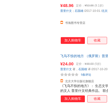
¥48.96
定价：
¥53.86
(9.1折)
普里什文
；
石国雄
/2017-10-01
/
北京
书海图书专营店
加入购物车
收藏
飞鸟不惊的地方 （俄罗斯）普里
¥24.00
定价：
¥48.00
(5折)
普里什文
著，
石国雄
译
/2017-10-20
9条评论
北京大学出版社旗舰店
《飞鸟不惊的地方》： 生态文学
的文人 普里什文经典作品。 
席、北京大学原校长许智宏倾情
加入购物车
收藏