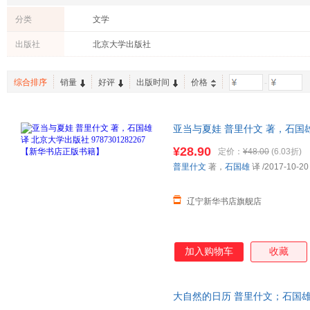
分类
文学
出版社
北京大学出版社
综合排序
销量
好评
出版时间
价格
-
亚当与夏娃 普里什文 著，石国雄 译
书店正版书籍】
¥28.90
定价：
¥48.00
(6.03折)
普里什文
著，
石国雄
译
/2017-10-20
辽宁新华书店旗舰店
加入购物车
收藏
大自然的日历 普里什文；石国雄 97