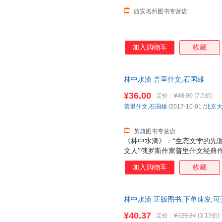
西安名州图书专营店
加入购物车
收藏
林中水滴 普里什文,石国雄
¥36.00
定价：
¥48.00
(7.5折)
普里什文
,
石国雄
/2017-10-01
/
北京
英典图书专营店
《林中水滴》：“生态文学的先驱
文人”俄罗斯作家普里什文经典
家委员会主席、北京大学原校长
加入购物车
收藏
林中水滴 正版图书,下单速发,
¥40.37
定价：
¥129.24
(3.13折)