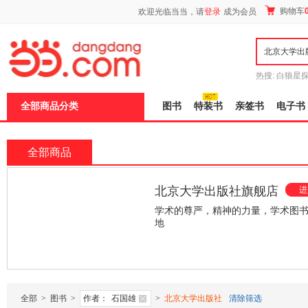
新
购物车
欢迎光临当当，请
登录
成为会员
窗
口
打
开
无
障
热搜:
白狼星
碍
师3
重建秦
说
全部商品分类
图书
特装书
亲签书
电子书
明
页
面,
按
全部商品
Ctrl
加
波
北京大学出版社旗舰店
进
浪
键
学术的尊严，精神的力量，学术图
打
地
开
导
¥103.50
¥79.00
盲
模
式
全部
>
图书
>
作者：
石国雄
>
北京大学出版社
清除筛选