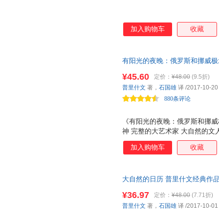
加入购物车
收藏
有阳光的夜晚：俄罗斯和挪威极
自然的野性和呼吸
¥45.60
定价：
¥48.00
(9.5折)
普里什文
著，
石国雄
译
/2017-10-20
880条评论
《有阳光的夜晚：俄罗斯和挪威
神 完整的大艺术家 大自然的文
科文组织人与生物圈中国国家委
加入购物车
收藏
推荐。
大自然的日历 普里什文经典作
¥36.97
定价：
¥48.00
(7.71折)
普里什文
著，
石国雄
译
/2017-10-01