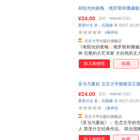
有阳光的夜晚：俄罗斯和挪威极
¥24.00
定价：
¥48.00
(5折)
普里什文
著，
石国雄
译
/2017-10-20
6条评论
北京大学出版社旗舰店
《有阳光的夜晚：俄罗斯和挪威
神 完整的大艺术家 大自然的文
科文组织人与生物圈中国国家委
加入购物车
收藏
推荐。
亚当与夏娃 北京大学旗舰店正
¥24.00
定价：
¥48.00
(5折)
普里什文
著，
石国雄
译
/2017-10-20
5条评论
北京大学出版社旗舰店
《亚当与夏娃》： 生态文学的先
人 普里什文经典作品。 联合
北京大学原校长许智宏倾情作序
加入购物车
收藏