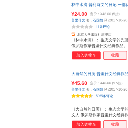
林中水滴 普利诗文的日记 一部
苏联伟大卫国战争其间村子里见闻
¥24.00
定价：
¥48.00
(5折)
优美的散文交响曲 后方支援前
普里什文
著，
石国雄
译
/2017-10-20
11条评论
北京大学出版社旗舰店
《林中水滴》： 生态文学的先驱
俄罗斯作家普里什文经典作品。
会主席、北京大学原校长许智宏
加入购物车
收藏
有时像一个探险家，背起行囊就
海；有时又像一个摄影家，拿起
天际的飞虹；有时像一个民俗学
大自然的日历 普里什文经典作
部落的风土人情；当然他并没有
洒了一半，他依然记得将所见所
¥45.60
定价：
¥48.00
(9.5折)
普里什文
著，
石国雄
译
/2017-10-20
5965条评论
《大自然的日历》： 生态文学的
文人 俄罗斯作家普里什文经典
委员会主席、北京大学原校长许
加入购物车
收藏
游泳能力，失去了像能飞散的种