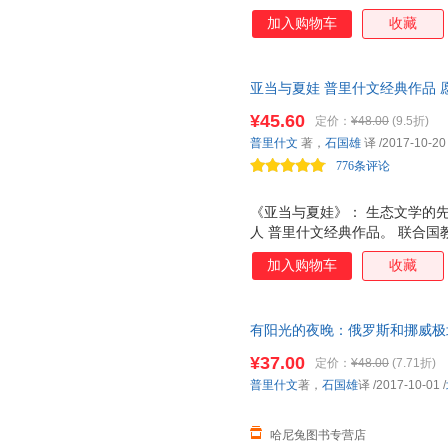
情作序推荐。 普里什文的的成
加入购物车
收藏
亚当与夏娃 普里什文经典作品
¥45.60
定价：
¥48.00
(9.5折)
普里什文
著，
石国雄
译
/2017-10-20
776条评论
《亚当与夏娃》： 生态文学的先
人 普里什文经典作品。 联合
北京大学原校长许智宏倾情作序
加入购物车
收藏
思。
有阳光的夜晚：俄罗斯和挪威极北
证正版 可提供发票
¥37.00
定价：
¥48.00
(7.71折)
普里什文
著，
石国雄
译
/2017-10-01
/
哈尼兔图书专营店