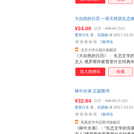
思。
大自然的日历 一部天然原生态体
化 探讨人与自然界动植物之间的
¥24.00
定价：
¥48.00
(5折)
普里什文
著，
石国雄
译
/2017-10-20
5条评论
北京大学出版社旗舰店
《大自然的日历》： 生态文学的
文人 俄罗斯作家普里什文经典
委员会主席、北京大学原校长许
加入购物车
收藏
游泳能力，失去了像能飞散的种
处的能力，而我们喜欢这一切，
分十分遥远的过去。
林中水滴 正版图书
¥32.64
定价：
¥48.00
(6.8折)
普里什文
著，
石国雄
译
/2017-10-01
1条评论
凤凰新华书店图书旗舰店
《林中水滴》：“生态文学的先驱