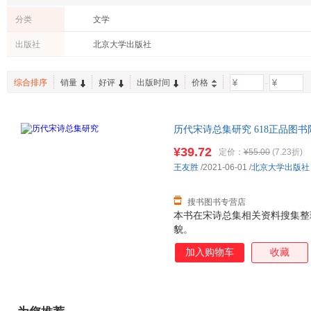
分类
文学
出版社
北京大学出版社
综合排序
销量
好评
出版时间
价格
-
历代宋诗总集研究 618正品图书限时直
10，149-15！
¥39.72
定价：
¥55.00
(7.23折)
王友胜
/2021-06-01
/
北京大学出版社
搜书图书专营店
本书在宋诗总集相关资料搜集整
貌。
加入购物车
收藏