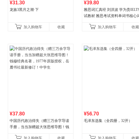
¥31.30
¥39.80
龙族3黑月之潮·下
雅思词汇真经 刘洪波 学为贵IELT
试教材 雅思考试资料单词书核心
书
加入购物车
收藏
加入购物车
收藏
¥37.80
¥56.70
中国历代政治得失（赠三万余字导读
毛泽东选集（全四册，32开）
手册，当当加赠超大张思维导图！钱
穆经典名著，1977年原版授权，岳麓
加入购物车
收藏
加入购物车
收藏