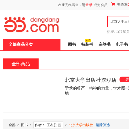
新
购物车
欢迎光临当当，请
登录
成为会员
窗
口
打
开
无
障
热搜:
白狼星
碍
师3
重建秦
说
全部商品分类
图书
特装书
亲签书
电子书
明
页
面,
按
全部商品
Ctrl
加
波
北京大学出版社旗舰店
进
浪
键
学术的尊严，精神的力量，学术图
打
地
开
导
¥103.50
¥79.00
盲
模
式
全部
>
图书
>
作者：
王友胜
>
北京大学出版社
清除筛选