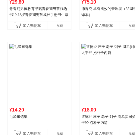
¥29.80
¥75.10
青春期男孩教育书籍青春期男孩枕边
德鲁克 卓有成效的管理者（55周
书10-18岁青春期男孩成长手册男生叛
译本）
逆期非暴力家庭教育父母心理学性教
加入购物车
收藏
加入购物车
收藏
育书
¥14.20
¥18.00
毛泽东选集
道德经 庄子 老子 列子 周易参同契
平经 抱朴子内篇
加入购物车
收藏
加入购物车
收藏