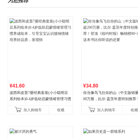
为您推荐
¥41.60
¥34.80
波西和皮普7册经典套装(小小聪明豆
你当像鸟飞往你的山（中文版销量
系列绘本)0-4岁低幼启蒙情绪管理习惯
00万册，比尔·盖茨年度特别推荐
养成绘本，引导宝宝认识接纳情绪培
顶《纽约时报》畅销榜80+周，这
加入购物车
收藏
加入购物车
收藏
养好品质，发现快
比你听说的还要