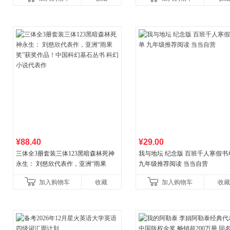
书社最新修订！中学生
¥88.40
¥29.00
三体全3册套装三体123黑暗森林死神
我与地坛 纪念版 百班千人寒假书
永生： 刘慈欣代表作，亚洲“雨果
九年级推荐阅读 当当自营
奖”获奖作品！中国科幻基石丛书 科幻
加入购物车
收藏
加入购物车
收藏
小说代表作