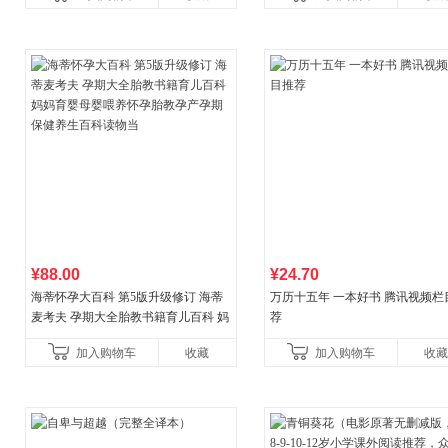
¥88.00
¥24.70
海蒂怀孕大百科 第5版升级修订 海蒂
万历十五年 一本好书 腾讯视频栏
麦考夫 孕期大全胎教书籍育儿百科 妈
荐
妈育婴母婴喂养怀孕胎教孕产孕期保
加入购物车
收藏
加入购物车
收藏
健养生百科读物当