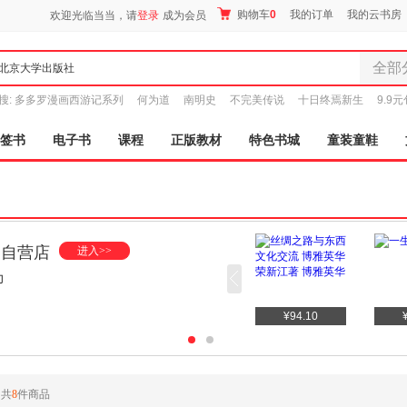
购物车
0
我的订单
我的云书房
欢迎光临当当，请
登录
成为会员
全部
全部分
搜:
多多罗漫画西游记系列
何为道
南明史
不完美传说
十日终焉新生
9.9
尾品汇
图书
签书
电子书
课程
正版教材
特色书城
童装童鞋
电子书
音像
影视
时尚美
母婴用
舰店
进入>>
玩具
，学术图书出版前沿阵地
孕婴服
童装童
¥103.50
家居日
家具装
服装
共
8
件商品
鞋