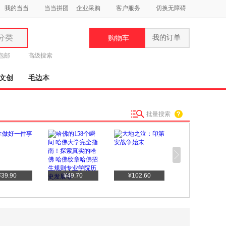
我的当当
当当拼团
企业采购
客户服务
切换无障碍
分类
我的订单
购物车
类
元包邮
高级搜索
文创
毛边本
批量搜索
妆
品
饰
鞋
¥79.00
¥590.00
用
饰