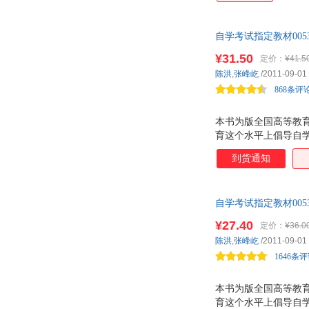
自学考试指定教材005
高等教育自学考试指
¥31.50
定价：
¥41.5
陈洪
,
张峰屹
/2011-09-01
868条评
本书为版全国高等教
育这个水平上倡导自
材就是履行这个职责
到货通知
息，有利于学习者增
的问题。
自学考试指定教材005
¥27.40
定价：
¥36.0
陈洪
,
张峰屹
/2011-09-01
1646条
本书为版全国高等教
育这个水平上倡导自