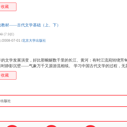
的重要环节。毫无疑问，这种教材应当适合自学，应当有利于学习者掌握
收藏
强创新意识，培养实践能力，形成自学能力，也有利于学习者学以致用，
础教材——古代文学基础（上、下）
00
(7.9折)
编
/2008-07-01
/
北京大学出版社
年的文学发展演变，好比那蜿蜒数千里的长江、黄河：有时江流宛转绕芳
时静影沉壁——气象万千又源游流相续。 学习中国古代文学的过程，无异
收藏