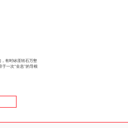
和了解新知识、新信
解决实际工作中所遇到
甸，有时砅厓转石万壑
于一次“全息”的导根