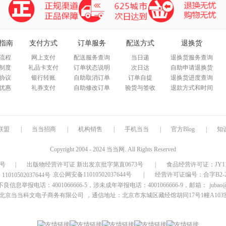
指南
支付方式
订单服务
配送方式
退换货
流程
网上支付
配送服务查询
当日递
退换货服务查询
制度
礼品卡支付
订单状态说明
次日达
自助申请退换货
协议
银行转账
自助取消订单
订单自提
退换货进度查询
优惠
礼券支付
自助修改订单
验货与签收
退款方式和时间
联盟
|
当当招商
|
机构销售
|
手机当当
|
官方Blog
|
知
Copyright 2004 - 2024 当当网. All Rights Reserved
9号
|
出版物经营许可证 新出发京批字第直0673号
|
食品经营许可证：JY1110
京公网安备11010502037644号
|
经营许可证编号：合字B2-20
信息举报电话：4001066666-5，涉未成年举报电话：4001066666-9，邮箱：
jubao
北京当当科文电子商务有限公司
，通信地址：北京市东城区藏经馆胡同17号1幢A103