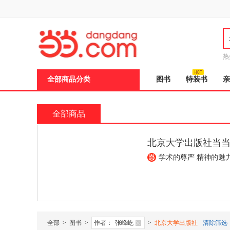
新
窗
口
打
开
无
障
热
碍
说
全部商品分类
图书
特装书
亲
明
页
面,
按
全部商品
Ctrl
加
波
北京大学出版社旗
浪
键
学术的尊严，精神的力量
打
开
导
盲
模
式
全部
>
图书
>
作者：
张峰屹
>
北京大学出版社
清除筛选