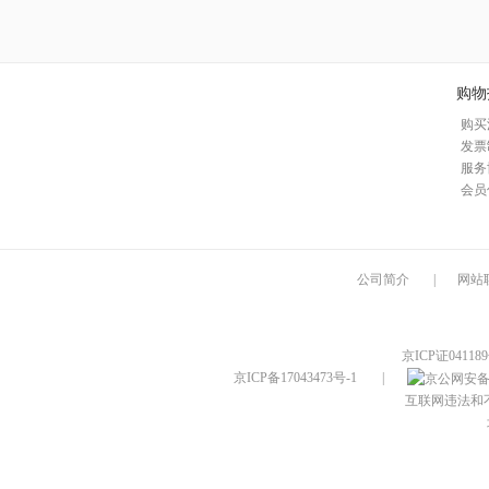
购物
购买
发票
服务
会员
公司简介
|
网站
京ICP证04118
京ICP备17043473号-1
|
互联网违法和不良