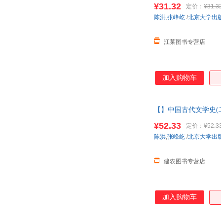
学 可开发票，团购联
¥31.32
定价：
¥31.3
陈洪
,
张峰屹
/
北京大学出
江莱图书专营店
加入购物车
【】中国古代文学史(二)
¥52.33
定价：
¥52.3
陈洪
,
张峰屹
/
北京大学出
建农图书专营店
加入购物车