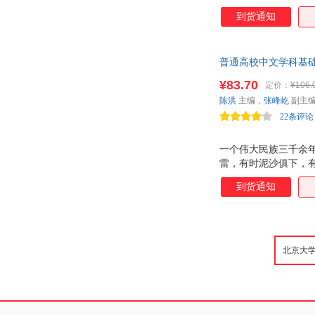
材就是履行这个职责
到货通知
息，有利于学习者增
的问题。
普通高校中文学科基
¥83.70
定价：
¥106.
陈洪
主编，
张峰屹
副主
22条评论
一个伟大民族三千余
雷，有时泥沙俱下，有
之旅。
到货通知