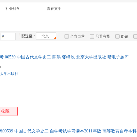
箱包皮
社会科学
青春文学
手表饰
运动户
汽车用
食品
配送至：
北京
当当自营
只看有货
促销
手机通
特卖
预售
入驻商家
数码影
电脑办
自考 00539 中国古代文学史二 陈洪 张峰屹 北京大学出版社 赠电子题库
大家电
0
家用电
大学出版社
收藏
00539 中国古代文学史二 自学考试学习读本2011年版 高等教育自考本