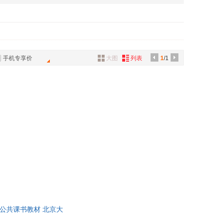
具
品
外
品
手机专享价
大图
列表
1
/1
讯
音
公
器
科公共课书教材 北京大