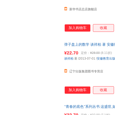
新华书店总店旗舰店
加入购物车
收藏
弹子盘上的数学 谈祥柏 著 安
发票 多仓就近发货
¥22.70
定价：
¥28.00
(8.11折)
谈祥柏
著
/2013-07-01
/
安徽教育出
辽宁出版集团图书专营店
加入购物车
收藏
“青春的底色”系列丛书:这盛世
营】 新华正版全新 正规发票 