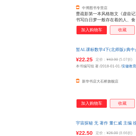
中博图书专营店
曹疏影第一本风格散文《虚齿记
书写白日梦一般存在着的人、食
奏，情感在反复咀嚼中变得五味
加入购物车
收藏
冒险。
暂AL课标数学4下(北师版)/典
华正版全新 正规发票 多仓就近
¥22.25
定价：
¥43.90
(5.07折)
13284178503
本书编写组 著
/2018-01-01
/
安徽教
新华书店大石桥旗舰店
加入购物车
收藏
宇宙探秘 无 著作 董仁威 主编
书籍】 正规电子发票 多仓就近
¥22.50
定价：
¥26.00
(8.66折)