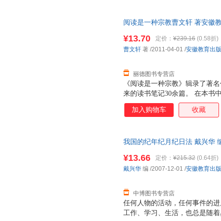
选收的《先秦名学史》导论、《
研究的一部分），胡适有关中国
阅读是一种宗教曹文轩 著安徽教育出
《中国哲学史大纲》、《中国中
量，此书为单本而非一套，电子
论文字数亦有百万之多，可以说
¥13.70
定价：
¥239.16
(0.58折)
作。在如此众多的文字当中，选
曹文轩
著
/2011-04-01
/
安徽教育出
指正。
丽德图书专营店
《阅读是一种宗教》辑录了著名
来的读书笔记30余篇。 在本
展开的“文学地图”，笔涉安徒
加入购物车
收藏
妥耶夫斯基、马尔克斯、纳博科
金?奥尼尔、川端康成、鲁迅、
题，尤其注重“微言大义，洞察
我国的纪年纪月纪日法 戴兴华 编 9
于冷静处见激情，于平实处见智
票，优质售后，支持7天无理由
份独特的文学辩护词。热爱、关
¥13.66
定价：
¥215.32
(0.64折)
现十分有力的证词。
戴兴华
编
/2007-12-01
/
安徽教育出
中博图书专营店
任何人物的活动，任何事件的进
工作、学习、生活，也总是随着