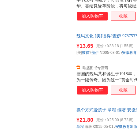
华、喜结良缘等阶段，将每段经
之余作了深刻的解读，充分展现
加入购物车
收藏
魏玛文化 [美]彼得?盖伊 9787
售后，支持7天无理由退换】
¥13.65
定价：
¥88.18
(1.55折)
[美]
彼得
?
盖伊
/2005-08-01
/
安徽教育
唯盛图书专营店
德国的魏玛共和诞生于1918年
为一段传奇。因为这一“黄金时
斯坦、托马斯·曼、康定斯基、
加入购物车
收藏
勒、勋伯格等，让我们不得不把
中国人来说，魏玛共和还有另一方
的民国很相像：一样的社会动荡
换个方式爱孩子 章程 编著 安
此，中国读者来好好读读魏玛共
发票 多仓就近发货
的是，本书作者彼得·盖伊就是
¥21.80
定价：
¥25.00
(8.72折)
章程
编著
/2015-05-01
/
安徽教育出