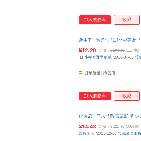
加入购物车
收藏
诞生了！独角仙 [日]小杉美野里,彭懿
版书籍，可开发票，满额减】
¥12.20
定价：
¥104.40
(1.17折)
[日]
小杉美野里
,
彭懿
/2018-04-01
/
安
丹纳赫图书专营店
加入购物车
收藏
虚齿记：厘米书系 曹疏影 著 978
优质售后，支持7天无理由退换
¥14.43
定价：
¥221.86
(0.66折)
曹疏影
著
/2011-12-01
/
安徽教育出