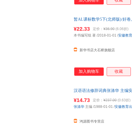
加入购物车
收藏
暂AL课标数学5下(北师版)/好
正版全新 正规发票 多仓就近发
¥22.33
定价：
¥36.90
(6.06折)
13284178503
本书编写组 著
/2018-01-01
/
安徽教
新华书店大石桥旗舰店
加入购物车
收藏
汉语语法修辞词典张涤华 主编安徽教
证质量，此书为单本而非一套，
¥14.73
定价：
¥237.00
(0.63折)
张涤华
主编
/1988-01-01
/
安徽教育
鸿源图书专营店