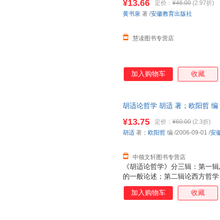
¥13.66
定价：
¥46.00
(2.97折)
黄书泉
著
/
安徽教育出版社
慧读图书专营店
加入购物车
收藏
胡适论哲学 胡适 著；欧阳哲 
非一套，支持7天无理由退换】
¥13.75
定价：
¥60.00
(2.3折)
胡适
著；
欧阳哲
编
/2006-09-01
/
安
中领文轩图书专营店
《胡适论哲学》分三辑：第一辑
的一般论述；第二辑论西方哲学
论中国哲学，选收胡适论中国哲
加入购物车
收藏
哲学的论著数量较少，而以中国
选收的《先秦名学史》导论、《
研究的一部分），胡适有关中国