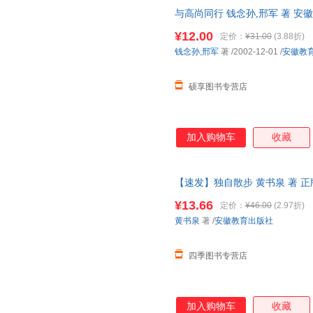
与高尚同行 钱念孙,邢军 著 
物流便捷，下单秒杀，欢迎选购
¥12.00
定价：
¥31.00
(3.88折)
钱念孙
,
邢军
著
/2002-12-01
/
安徽教
硕享图书专营店
加入购物车
收藏
【速发】独自散步 黄书泉 著 正
速发 可开发票
¥13.66
定价：
¥46.00
(2.97折)
黄书泉
著
/
安徽教育出版社
四季图书专营店
加入购物车
收藏