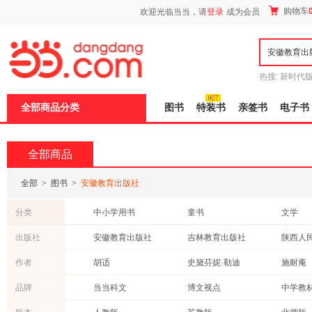
新
购物车
欢迎光临当当，请
登录
成为会员
窗
口
打
开
无
障
热搜:
新时代
碍
有兽焉全集
说
全部商品分类
图书
特装书
亲签书
电子书
明
页
面,
按
全部商品
Ctrl
加
波
全部
>
图书
>
安徽教育出版社
浪
键
分类
中小学用书
童书
文学
打
开
历史
艺术
传记
出版社
安徽教育出版社
吉林教育出版社
导
心理学
科普读物
成功/励
盲
福建科学技术出版社
重庆出版社
作者
胡适
史黛芬妮·勒迪
施耐庵
模
青春文学
考试
法律
式
上海交通大学出版社
陕西人民出版社
山东美
小杉美野里
苏真
宗白华
品牌
当当科文
博文视点
中学教
亲子/家教
保健/养生
自然科
岳麓书社
长江出版社
光明日
朱光潜
卞之琳
王蒙
接力出版社
红帽子童书馆
王金战
工具书
管理
医学