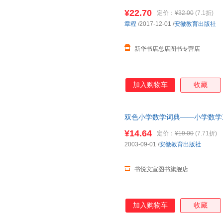
多仓就近发货 85%城市次日送达！
¥22.70
定价：
¥32.00
(7.1折)
章程
/2017-12-01
/
安徽教育出版社
新华书店总店图书专营店
加入购物车
收藏
双色小学数学词典——小学数学
正版微瑕,自有库房,消毒发货,品
¥14.64
定价：
¥19.00
(7.71折)
购
2003-09-01
/
安徽教育出版社
书悦文宣图书旗舰店
加入购物车
收藏