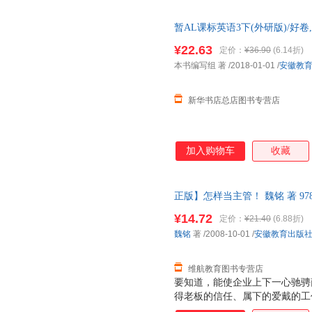
暂AL课标英语3下(外研版)/好
华正版全新 正规发票 多仓就近
¥22.63
定价：
¥36.90
(6.14折)
13284178503
本书编写组 著
/2018-01-01
/
安徽教
新华书店总店图书专营店
加入购物车
收藏
正版】怎样当主管！ 魏铭 著 978
非一套，如有疑问可咨询在线客
¥14.72
定价：
¥21.40
(6.88折)
魏铭
著
/2008-10-01
/
安徽教育出版
维航教育图书专营店
要知道，能使企业上下一心驰骋
得老板的信任、属下的爱戴的工
励志书。 如何经营自己——一