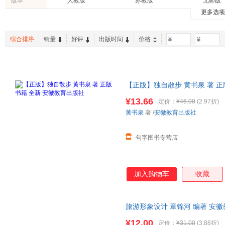
版本
人教版
苏教版
北师版
林同华
新开孝
钟敬文
小学教材全练
蒲公英童书馆
开心作
更多选
育儿/早教
经济
动漫/幽
语文S版
青岛版
沪科教
欧·亨利
姚美
李毓佩
波波乌(BOBOWU)
中考45套题
知行健
两性关系
时尚/美妆
农业/林
朱志荣
罗拉·英格斯·怀德
刘锐诚
综合排序
销量
好评
出版时间
价格
-
投资理财
二手书
老书/收
叶永烈
曹剑
钟叔河
曹雪芹
孙云晓
蒲松龄
汤姆·杰克逊
徐文兵
江弱水
【正版】独自散步 黄书泉 著 
比安基
西顿
安田守
开发票
¥13.66
定价：
¥46.00
(2.97折)
卢嘉锡
文森·库维里耶
杨雪
黄书泉
著
/
安徽教育出版社
谢鑫
朱蒂斯·库本思
张卫
刘墉
陈志华
张天翼
句字图书专营店
佚名
王金战
齐沪扬
富强
赵佳
刘勇
加入购物车
收藏
莎士比亚
夏尔·波德莱尔
叶圣陶
狄更斯
夏洛蒂·勃朗特
鲁迅
热尔达·穆雷
德·亚米契斯
单中惠
旅游形象设计 章锦河 编著 安
物流便捷，下单秒杀，欢迎选购
徐刚
周锐
唐骏
¥12.00
定价：
¥31.00
(3.88折)