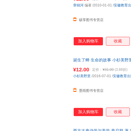
方刚
戴尔芬妮·沃弗瑞
吴淡如
章锦河
编著
/2010-01-01
/
安徽教育
胡晓明
陈鹤琴
止庵
硕享图书专营店
陈平原
海明威
谢有顺
尚永亮
刘桂荣
陈红
张扬
韦苇
李汉秋
加入购物车
收藏
曹文轩
于帆
张驭寰
邵敬敏
塞尔玛·拉格洛夫
李松
诞生了蝉 生命的故事 小杉美野
叶君健
山口进
刘勰
货，物流便捷，下单秒杀，欢迎
¥12.00
何宁
陈来
艾柯
定价：
¥31.00
(3.88折)
小杉美野里
/2016-07-01
/
安徽教育出
周作人
张冰
徐越
吴群芳
王一凡
孙鹤洋
墨雨图书专营店
罗素
刘杨
黄希庭
朱立元
张勇
王倩
姜永育
方明
陈思和
加入购物车
收藏
梅思繁
郝雨薇
法布尔
赵春梅
张凤
袁行霈
西方古典诗学与美学 章启群 著