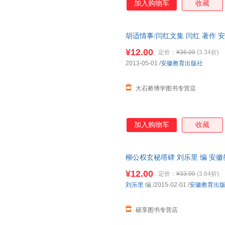
加入购物车
收藏
孙通海
苏菲
斯密
骆玉明
罗兰·英格斯·怀德
李耘
李剑
李鸿章
胡适情事/闫红文集 闫红 著作 
科洛迪
金斯利
姜亮夫
¥12.00
定价：
¥36.00
(3.34折)
郭志学
葛翠琳
费孝通
2013-05-01
/
安徽教育出版社
陈寿
陈美东
伯内特
大石桥博学图书专营店
埃德加·斯诺
加入购物车
收藏
柳公权玄秘塔碑 刘乐里 编 安
物流便捷，下单秒杀，欢迎选购
¥12.00
定价：
¥33.00
(3.64折)
刘乐里
编
/2015-02-01
/
安徽教育出
硕享图书专营店