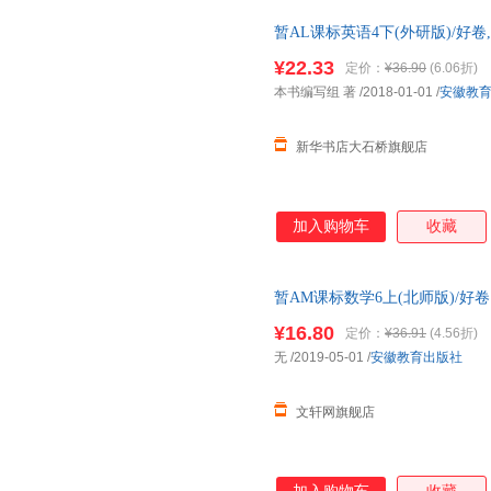
暂AL课标英语4下(外研版)/好
正版全新 正规发票 多仓就近发
¥22.33
定价：
¥36.90
(6.06折)
13284178503
本书编写组 著
/2018-01-01
/
安徽教
新华书店大石桥旗舰店
加入购物车
收藏
暂AM课标数学6上(北师版)/好
发货，85%城市次日达，团购
¥16.80
定价：
¥36.91
(4.56折)
无
/2019-05-01
/
安徽教育出版社
文轩网旗舰店