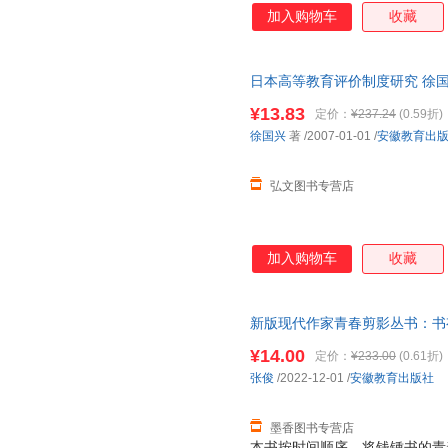
时间问题，都关系着年、月、目
加入购物车
收藏
备我们日后的考察和回顾。 历
不能游离于时间之外，也无不是
要阅读、研究历史上的人物、事
日本高等教育评价制度研究 徐国
年代学的知识，那是很困难?；
请咨询客服查询库存后下单，避
学史、史学史、教育史、军事史
¥13.83
定价：
¥237.24
(0.59折)
中国有几千年的历史，流传的古
徐国兴
著
/2007-01-01
/
安徽教育出
纪年方法各自有异，历朝的历法
化更替，特别是古代的
弘文图书专营店
加入购物车
收藏
新版现代作家青春剪影丛书：书
9787533696528 正版旧
¥14.00
定价：
¥233.00
(0.61折)
张俊
/2022-12-01
/
安徽教育出版社
墨香图书专营店
本书按时间顺序，将钱锺书的青