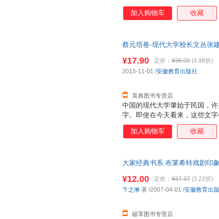
加入购物车
收藏
蔡元培卷-现代大学校长文丛张建安安徽教
5336-8108-1
¥17.90
定价：
¥36.00
(4.98折)
2015-11-01
/
安徽教育出版社
英典图书专营店
中国的现代大学肇始于民国，许
字。即使在今天看来，这些文字
张建安、朱清时编著的《现代大
加入购物车
收藏
育家及大学校长蔡元培专论教育
他独到的教育理念、教育方法及
大家经典书系:布莱希特戏剧印象
发票】 全国三仓发货，物流便
¥12.00
定价：
¥37.37
(3.22折)
卞之琳
著
/2007-04-01
/
安徽教育出
硕享图书专营店