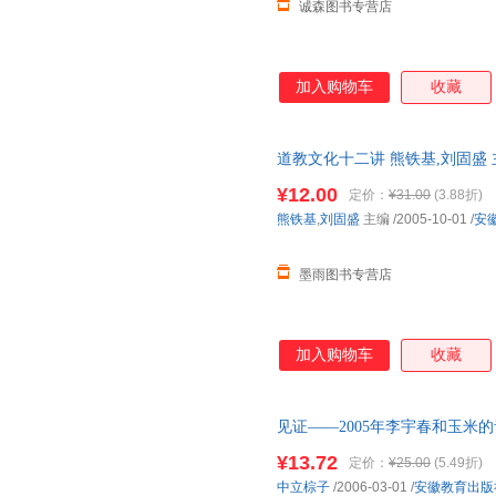
诚森图书专营店
加入购物车
收藏
道教文化十二讲 熊铁基,刘固盛
发货，物流便捷，下单秒杀，欢
¥12.00
定价：
¥31.00
(3.88折)
熊铁基
,
刘固盛
主编
/2005-10-01
/
安
墨雨图书专营店
加入购物车
收藏
见证——2005年李宇春和玉米
瑕] 正版微瑕,自有库房,消毒发
¥13.72
定价：
¥25.00
(5.49折)
心选购
中立棕子
/2006-03-01
/
安徽教育出版