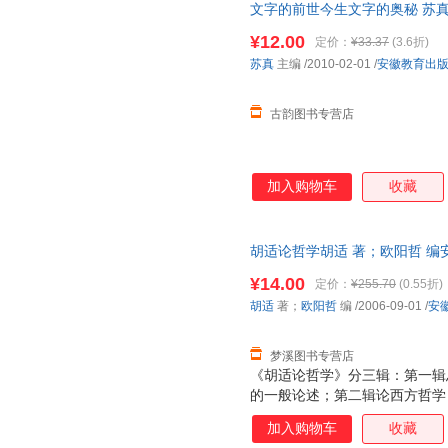
文字的前世今生文字的奥秘 苏真
《中国哲学史大纲》、《中国中
货，物流便捷，下单秒杀，欢迎
论文字数亦有百万之多，可以说
¥12.00
定价：
¥33.37
(3.6折)
作。在如此众多的文字当中，选
苏真
主编
/2010-02-01
/
安徽教育出
指正。
古韵图书专营店
加入购物车
收藏
胡适论哲学胡适 著；欧阳哲 编安徽
证质量，此书为单本而非一套，
¥14.00
定价：
¥255.70
(0.55折)
胡适
著；
欧阳哲
编
/2006-09-01
/
安
梦溪图书专营店
《胡适论哲学》分三辑：第一辑
的一般论述；第二辑论西方哲学
论中国哲学，选收胡适论中国哲
加入购物车
收藏
哲学的论著数量较少，而以中国