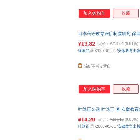
加入购物车
收藏
日本高等教育评价制度研究 徐国
票，下单前请先咨询客服，欢迎
¥13.82
定价：
¥219.04
(0.64折)
徐国兴
著
/2007-01-01
/
安徽教育出
温昕图书专营店
加入购物车
收藏
叶笃正文选 叶笃正 著 安徽教
非一套，电子发票。
¥14.20
定价：
¥233.18
(0.61折)
叶笃正
著
/2008-05-01
/
安徽教育出