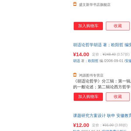
盛文新华书店旗舰店
加入购物车
收藏
胡适论哲学胡适 著；欧阳哲 编安徽
证质量，此书为单本而非一套，
¥14.00
定价：
¥248.40
(0.57折)
胡适
著；
欧阳哲
编
/2006-09-01
/
安
鸿源图书专营店
《胡适论哲学》分三辑：第一辑
的一般论述；第二辑论西方哲学
论中国哲学，选收胡适论中国哲
加入购物车
收藏
哲学的论著数量较少，而以中国
选收的《先秦名学史》导论、《
研究的一部分），胡适有关中国
课题研究方案设计 耿申 安徽教
《中国哲学史大纲》、《中国中
捷，下单秒杀，欢迎选购！
论文字数亦有百万之多，可以说
¥12.00
定价：
¥31.00
(3.88折)
作。在如此众多的文字当中，选