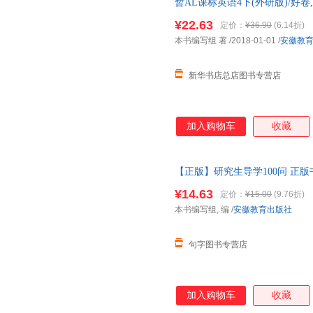
暂AL课标英语4下(外研版)/好
南塘四人。宋尤庵以前皆在明代
华正版全新 正规发票 多仓就近
及韩国以至日本之一斑。
¥22.63
定价：
¥36.90
(6.14折)
13284178503
本书编写组 著
/2018-01-01
/
安徽教
新华书店总店图书专营店
加入购物车
收藏
【正版】研究生导学100问 正版
发票
¥14.63
定价：
¥15.00
(9.76折)
本书编写组, 编
/
安徽教育出版社
句字图书专营店
加入购物车
收藏