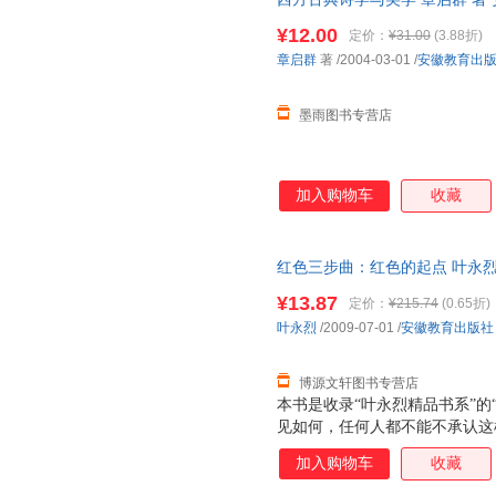
沈潼
邵燕君
蒙哥马
货，物流便捷，下单秒杀，欢迎
¥12.00
定价：
¥31.00
(3.88折)
克莱尔
笛福
毕翠克丝
章启群
著
/2004-03-01
/
安徽教育出
张弛
游汝杰
谭其骧
李学勤
李妮
芥川龙
墨雨图书专营店
魏强斌
王晓明
钱仲联
康震
东子
陈曦
加入购物车
收藏
张薇
张建安
张仃
王力
王晖
苏珊·梅
李新
李涛
丁帆
红色三步曲：红色的起点 叶永烈 97
票，优质售后，支持7天无理由
大仲马
迪迪埃·巴利赛维克
茨威格
¥13.87
定价：
¥215.74
(0.65折)
王镛
王玮
谈祥柏
叶永烈
/2009-07-01
/
安徽教育出版社
刘宇
刘宁
李杰
博源文轩图书专营店
卡耐基
解玺璋
黄露
本书是收录“叶永烈精品书系”的
弗朗西斯·霍奇森·伯内特
帕特里克
周自强
见如何，任何人都不能不承认这
张岱年
上海诞生，中国共产党不过只有
于伟
一功
加入购物车
收藏
七百多万党员的世界上党人员数
颜湘如
肖琼
韦伯斯
在中国内地每二十个人之中，就