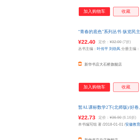
加入购物车
收藏
“青春的底色”系列丛书·纵览民
店】 新华正版全新 正规发票 
¥22.40
定价：
¥32.00
(7折)
询：13284178503
丛书主编：
叶传平
刘劲凤
分册主编：
新华书店大石桥旗舰店
加入购物车
收藏
暂AL课标数学2下(北师版)/好
新华正版全新 正规发票 多仓就
¥22.73
定价：
¥36.90
(6.16折)
13284178503
本书编写组 著
/2018-01-01
/
安徽教