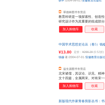
耿申
/2004-06-01
/
安徽教育出版社
指正。
翠德林图书专营店
教育科研是一项探索性、创造性
研究设计作为其重要的组成部分
而顺利的开展，是以后从事教育
加入购物车
收藏
研究质量，出成果、出精品成果
计、论证，则会造成以后的科研
从而造成浪费。可以说，教育研
中国学术思想史论丛（卷5）钱穆 著
水平的重要反映，教育研究设计
书，保证质量，此书为单本而非
要的意义。
¥13.80
定价：
¥266.28
(0.52折)
钱穆
著
/2004-07-01
/
安徽教育出版
益生源图书专营店
北宋诸儒，其议论、识见、精神
文十四篇，全属两宋。对有宋一
考辨，多有卓识创见。如于释氏
加入购物车
收藏
质之异，有随之气候、水土而不
论，尤可探学风转移之消息。于
阐发尤精细，衡论尤持平。治两
新版现代作家青春剪影丛书：书