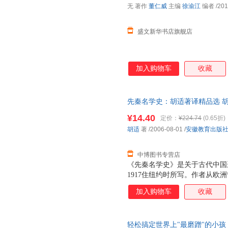
无 著作
董仁威
主编
徐渝江
编者
/201
盛文新华书店旗舰店
加入购物车
收藏
先秦名学史：胡适著译精品选 胡适 著
开发票，优质售后，支持7天无
¥14.40
定价：
¥224.74
(0.65折)
胡适
著
/2006-08-01
/
安徽教育出版
中博图书专营店
《先秦名学史》是关于古代中国逻
1917住纽约时所写。作者从欧
决了诸如原始资料的选择、原文
加入购物车
收藏
立或重建，使作者领会到了西方
值，得到了国内学者的赞许。 
史。主要内容包括逻辑与哲学、
轻松搞定世界上"最磨蹭"的小孩
义的方法、惠施和公孙龙、进化