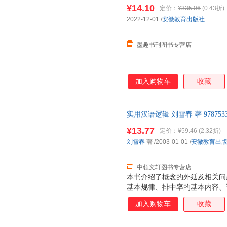
9787533696689 正版旧
¥14.10
定价：
¥335.06
(0.43折)
2022-12-01
/
安徽教育出版社
墨趣书刊图书专营店
加入购物车
收藏
实用汉语逻辑 刘雪春 著 97875
售后，支持7天无理由退换】
¥13.77
定价：
¥59.46
(2.32折)
刘雪春
著
/2003-01-01
/
安徽教育出
中领文轩图书专营店
本书介绍了概念的外延及相关问
基本规律、排中率的基本内容、
加入购物车
收藏