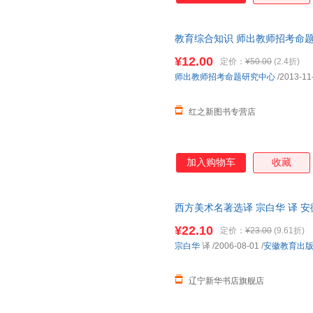
教育综合知识 师出教师招考命题
¥12.00
定价：
¥50.00
(2.4折)
师出教师招考命题研究中心
/2013-11
红之新图书专营店
加入购物车
收藏
西方美术名著选译 宗白华 译 
¥22.10
定价：
¥23.00
(9.61折)
宗白华
译
/2006-08-01
/
安徽教育出
辽宁新华书店旗舰店