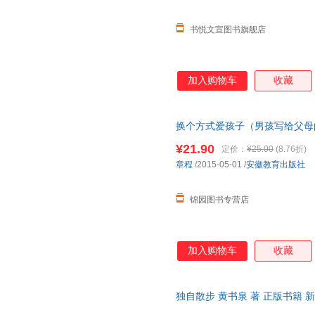
书悦文宣图书旗舰店
加入购物车
收藏
换个方式爱孩子（男孩写给父母
书）
¥21.90
定价：
¥25.00
(8.76折)
章程
/2015-05-01
/
安徽教育出版社
锦园图书专营店
加入购物车
收藏
独自散步 黄书泉 著 正版书籍
持7天无理由退换货