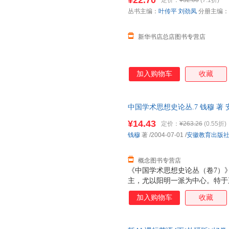
¥22.70
定价：
¥32.00
(7.1折)
询：13284178503
丛书主编：
叶传平
刘劲凤
分册主编：
新华书店总店图书专营店
加入购物车
收藏
中国学术思想史论丛.7 钱穆 
持7天无理由退换】
¥14.43
定价：
¥263.26
(0.55折)
钱穆
著
/2004-07-01
/
安徽教育出版
概念图书专营店
《中国学术思想史论丛（卷7）
主，尤以阳明一派为中心。特于
阐申，以见浙中江右王门之歧趋
加入购物车
收藏
基本处发论，则其文学上成就之
山一案，所收材料，多为梨洲遗
处。编末附《朱子学流衍韩国考