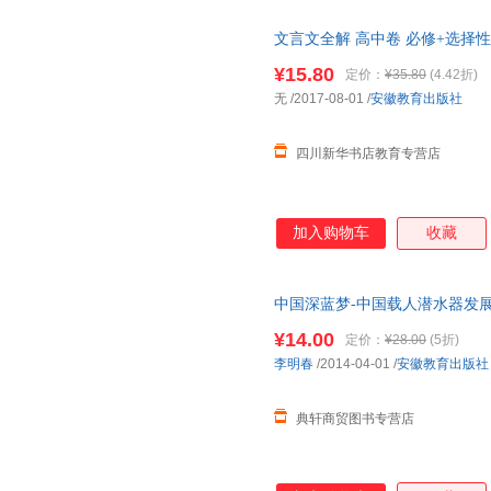
宋业瑾
斯威夫特
让·吉奥
一个中国人。正因为这样，中国
文言文全解 高中卷 必修+选择
的敏感话题。 然而，由于遮雾
李元
李钧
雷米
就近发货，85%城市次日达，
初！作者以客观的笔调，忠于史
¥15.80
定价：
¥35.80
(4.42折)
郭治学
陈薇薇
艾青
久久的沉寂，成为第一部以三十
无
/2017-08-01
/
安徽教育出版社
张新颖
长篇。
张胜
张庆军
伊林
徐静
徐光春
四川新华书店教育专营店
王强
王海
王斌
沈石溪
倪玉平
梅艳
刘琳
刘国辉
梁燕
加入购物车
收藏
李军
卡尔
荆霄鹏
吉卜林
霍华德
黄鑫
中国深蓝梦-中国载人潜水器发展纪实
陈宁
陈会昌
查尔斯·
¥14.00
定价：
¥28.00
(5折)
白钢
艾米·乌莫尔
李明春
/2014-04-01
/
安徽教育出版社
周振鹤
周振甫
周汝昌
张蕾
张丹
余光中
典轩商贸图书专营店
杨颖
亚历山大
小培
王宇光
王石
王雷