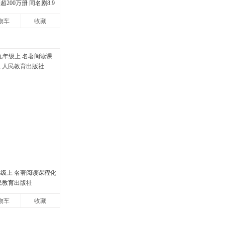
200万册 同名剧8.9
地的旷野之梦 当当自营
物车
收藏
年级上 名著阅读课程化
民教育出版社
物车
收藏