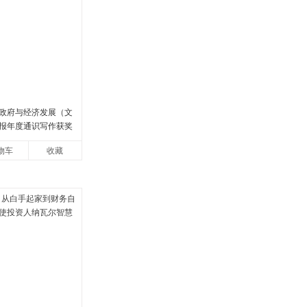
政府与经济发展（文
报年度通识写作获奖
罗振宇、何帆、刘格
物车
收藏
安、王烁联