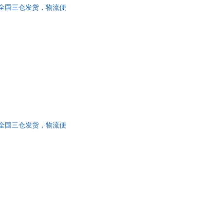
 全国三仓发货，物流便
具
品
外
品
讯
音
公
器
 全国三仓发货，物流便