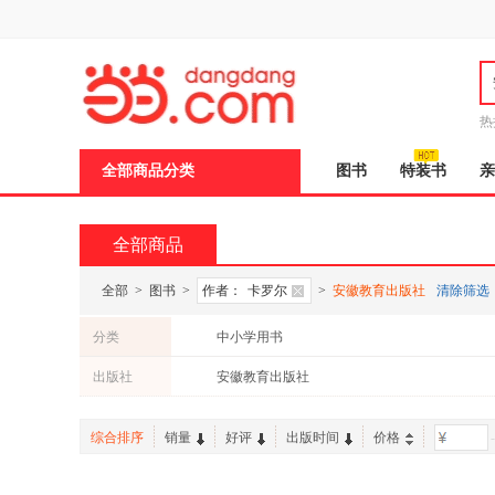
新
窗
口
打
开
无
障
热
碍
说
全部商品分类
图书
特装书
亲
明
页
面,
按
全部商品
Ctrl
加
波
全部
>
图书
>
作者：
卡罗尔
>
安徽教育出版社
清除筛选
浪
键
分类
中小学用书
打
开
出版社
安徽教育出版社
导
盲
模
综合排序
销量
好评
出版时间
价格
-
式