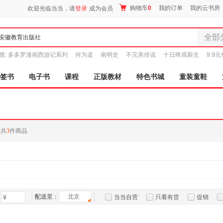
购物车
0
我的订单
我的云书房
欢迎光临当当，请
登录
成为会员
全部
全部分
搜:
多多罗漫画西游记系列
何为道
南明史
不完美传说
十日终焉新生
9.9
尾品汇
图书
签书
电子书
课程
正版教材
特色书城
童装童鞋
电子书
音像
影视
时尚美
共
3
件商品
母婴用
玩具
孕婴服
童装童
家居日
家具装
配送至：
北京
当当自营
只看有货
促销
服装
特卖
预售
入驻商家
鞋