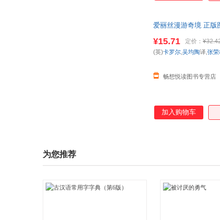
爱丽丝漫游奇境 正版
¥15.71
定价：
¥32.4
(英)
卡罗尔
,
吴均陶
译,
张荣
畅想悦读图书专营店
加入购物车
为您推荐