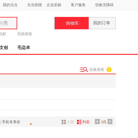
我的当当
当当拼团
企业采购
客户服务
切换无障碍
分类
我的订单
购物车
类
元包邮
高级搜索
文创
毛边本
批量搜索
妆
品
饰
鞋
用
饰
手机专享价
大图
列表
1
/1