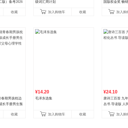
版）备考2026
级词汇周计划
国版权金奖 畅销超
LTS听力语料库
分爆款 北疆大
收藏
加入购物车
收藏
加入购
¥14.20
¥24.10
青春期男孩枕边
毛泽东选集
唐诗三百首 九
孩成长手册男生叛
丛书 导读版 人
父母心理学性教
收藏
加入购物车
收藏
加入购