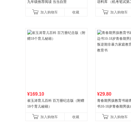
九年级推荐阅读 当当自营
语料库 （机考笔试第二
年新版领跑雅思听力IE
加入购物车
收藏
加入购物车
新增在
¥169.10
¥29.80
崔玉涛育儿百科 百万册纪念版（附赠
青春期男孩教育书籍
18个育儿秘籍）
书10-18岁青春期男
逆期非暴力家庭教育
加入购物车
收藏
加入购物车
育书