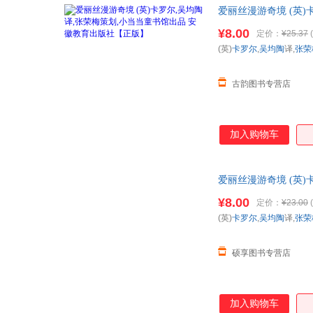
爱丽丝漫游奇境 (英
捷，下单秒杀，欢迎
¥8.00
定价：
¥25.37
(
(英)
卡罗尔
,
吴均陶
译,
张荣
古韵图书专营店
加入购物车
爱丽丝漫游奇境 (英
捷，下单秒杀，欢迎
¥8.00
定价：
¥23.00
(
(英)
卡罗尔
,
吴均陶
译,
张荣
硕享图书专营店
加入购物车