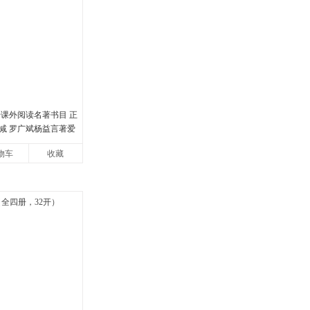
册课外阅读名著书目 正
减 罗广斌杨益言著爱
书籍初中生课外书中
物车
收藏