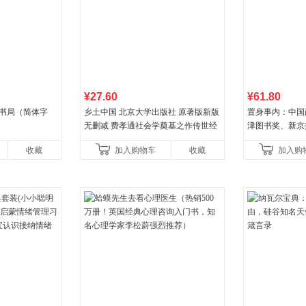
¥27.60
¥61.80
华书局（简体字
乡土中国 北京大学出版社 原著版新版
置身事内：中国
无删减 费孝通社会学奠基之作传世经
津图书奖、新京
典 入选中小学生阅读指导书目 当当自
作品，罗永浩、
收藏
加入购物车
收藏
加入购
营
菘、张军、周黎