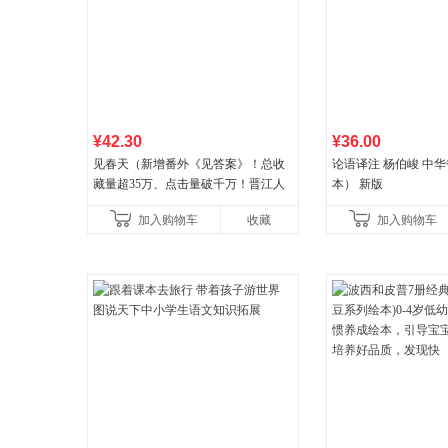
¥42.30
¥36.00
见春天（新增番外《见答案》！总收
论语译注 杨伯峻 中
藏量超35万、点击量破千万！晋江人
本） 新版
气作者 纵虎嗅花 催泪之作！）
加入购物车
收藏
加入购物车