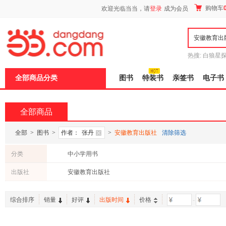
新
购物车
欢迎光临当当，请
登录
成为会员
窗
口
打
开
无
障
热搜:
白狼星
碍
师3
重建秦
说
全部商品分类
图书
特装书
亲签书
电子书
明
页
面,
按
全部商品
Ctrl
加
波
全部
>
图书
>
作者：
张丹
>
安徽教育出版社
清除筛选
浪
键
分类
中小学用书
打
开
出版社
安徽教育出版社
导
盲
模
综合排序
销量
好评
出版时间
价格
-
式