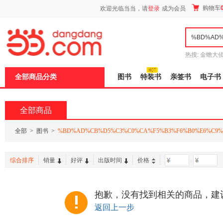
新
购物车
欢迎光临当当，请
登录
成为会员
窗
口
打
开
无
障
热搜:
金蟾大
碍
边带走
耶路
说
全部商品分类
图书
特装书
亲签书
电子书
明
页
面,
按
全部商品
Ctrl
加
波
全部
>
图书
>
%BD%AD%CB%D5%C3%C0%CA%F5%B3%F6%B0%E6%C9%
浪
键
打
综合排序
销量
好评
出版时间
价格
-
开
导
盲
模
抱歉，没有找到相关的商品，建
式
返回上一步