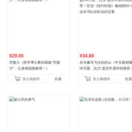
¥29.00
¥34.80
空腹力（医学博士教你锻炼“空腹
你当像鸟飞往你的山（中文版销量
力”，让身体脱胎换骨！）
00万册，比尔·盖茨年度特别推荐
顶《纽约时报》畅销榜80+周，这
加入购物车
收藏
加入购物车
收藏
比你听说的还要