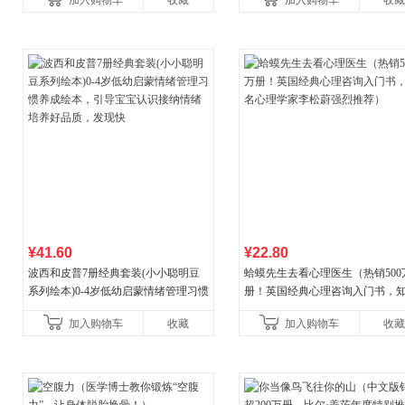
加入购物车
收藏
加入购物车
收藏
¥41.60
¥22.80
波西和皮普7册经典套装(小小聪明豆
蛤蟆先生去看心理医生（热销500
系列绘本)0-4岁低幼启蒙情绪管理习惯
册！英国经典心理咨询入门书，
养成绘本，引导宝宝认识接纳情绪培
心理学家李松蔚强烈推荐）
加入购物车
收藏
加入购物车
收藏
养好品质，发现快