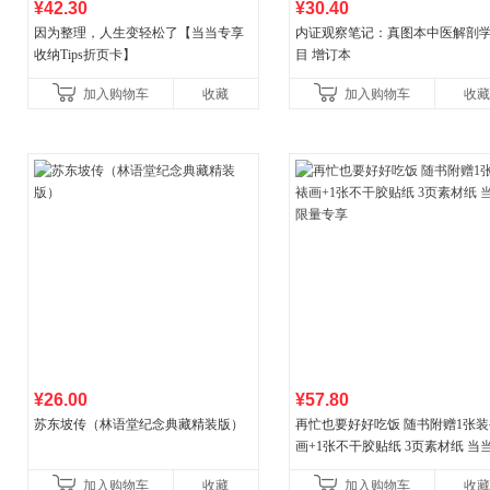
¥42.30
¥30.40
因为整理，人生变轻松了【当当专享
内证观察笔记：真图本中医解剖
收纳Tips折页卡】
目 增订本
加入购物车
收藏
加入购物车
收藏
¥26.00
¥57.80
苏东坡传（林语堂纪念典藏精装版）
再忙也要好好吃饭 随书附赠1张装
画+1张不干胶贴纸 3页素材纸 当
量专享
加入购物车
收藏
加入购物车
收藏