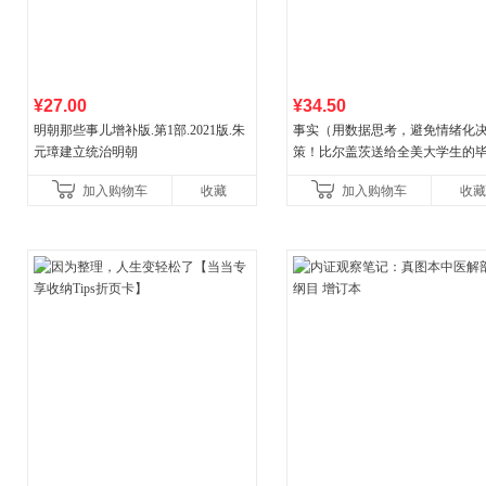
¥27.00
¥34.50
明朝那些事儿增补版.第1部.2021版.朱
事实（用数据思考，避免情绪化
元璋建立统治明朝
策！比尔盖茨送给全美大学生的
礼物！比尔盖茨逢人就推荐的热
加入购物车
收藏
加入购物车
收藏
书！）读客经管文库