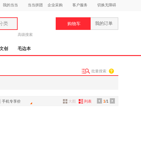
我的当当
当当拼团
企业采购
客户服务
切换无障碍
分类
我的订单
购物车
类
高级搜索
文创
毛边本
批量搜索
妆
品
饰
手机专享价
大图
列表
1
/1
鞋
用
饰