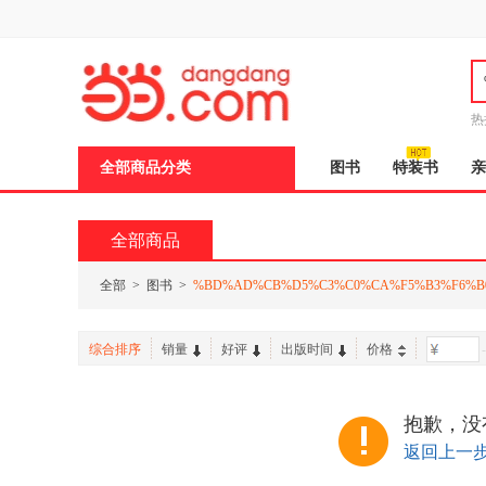
新
窗
口
打
开
无
障
热
碍
说
全部商品分类
图书
特装书
亲
明
页
面,
按
全部商品
Ctrl
加
波
全部
>
图书
>
%BD%AD%CB%D5%C3%C0%CA%F5%B3%F6%B
浪
键
打
综合排序
销量
好评
出版时间
价格
-
开
导
盲
模
抱歉，没
式
返回上一