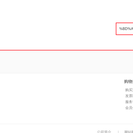
购物
购买
发票
服务
会员
公司简介
|
网站