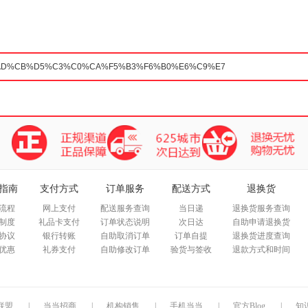
箱包皮
手表饰
运动户
汽车用
食品
手机通
数码影
电脑办
大家电
家用电
指南
支付方式
订单服务
配送方式
退换货
流程
网上支付
配送服务查询
当日递
退换货服务查询
制度
礼品卡支付
订单状态说明
次日达
自助申请退换货
协议
银行转账
自助取消订单
订单自提
退换货进度查询
优惠
礼券支付
自助修改订单
验货与签收
退款方式和时间
联盟
|
当当招商
|
机构销售
|
手机当当
|
官方Blog
|
知