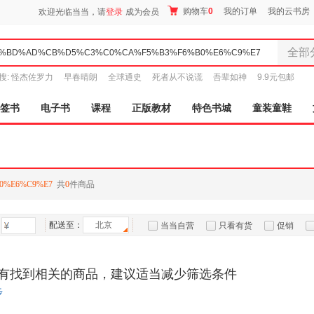
购物车
0
我的订单
我的云书房
欢迎光临当当，请
登录
成为会员
全部
全部分
搜:
怪杰佐罗力
早春晴朗
全球通史
死者从不说谎
吾辈如神
9.9元包邮
尾品汇
图书
签书
电子书
课程
正版教材
特色书城
童装童鞋
电子书
音像
影视
时尚美
0%E6%C9%E7
共
0
件商品
母婴用
玩具
配送至：
北京
孕婴服
当当自营
只看有货
促销
童装童
特卖
预售
入驻商家
家居日
有找到相关的商品，建议适当减少筛选条件
家具装
步
服装
鞋