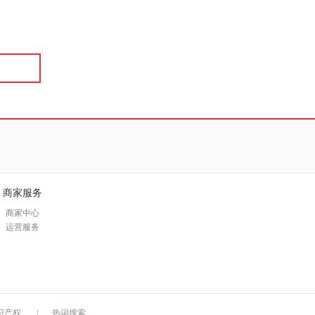
具
品
外
品
讯
音
公
器
商家服务
商家中心
运营服务
识产权
|
热词搜索