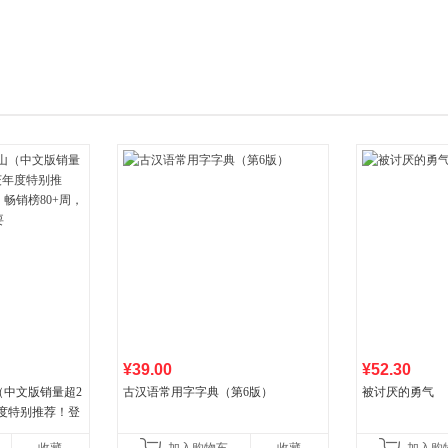
箱包皮
手表饰
运动户
汽车用
食品
手机通
数码影
电脑办
大家电
家用电
¥39.00
¥52.30
（中文版销量超2
古汉语常用字字典（第6版）
被讨厌的勇气
年度特别推荐！登
80+周，这本书