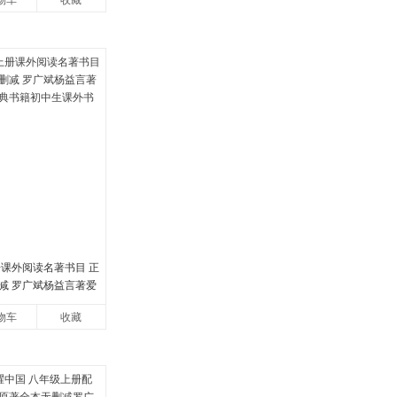
物车
收藏
册课外阅读名著书目 正
减 罗广斌杨益言著爱
书籍初中生课外书中
物车
收藏