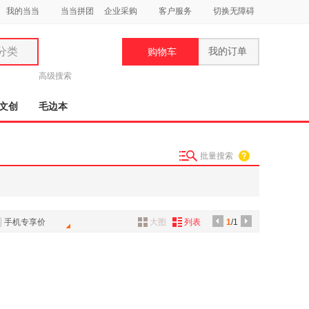
我的当当
当当拼团
企业采购
客户服务
切换无障碍
分类
我的订单
购物车
类
高级搜索
文创
毛边本
批量搜索
妆
品
饰
手机专享价
大图
列表
1
/1
鞋
用
饰