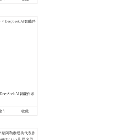
eepSeek AI智能伴读
物车
收藏