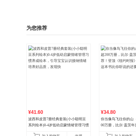
为您推荐
¥41.60
¥34.80
波西和皮普7册经典套装(小小聪明豆
你当像鸟飞往你的山
系列绘本)0-4岁低幼启蒙情绪管理习惯
00万册，比尔·盖茨
养成绘本，引导宝宝认识接纳情绪培
顶《纽约时报》畅销榜