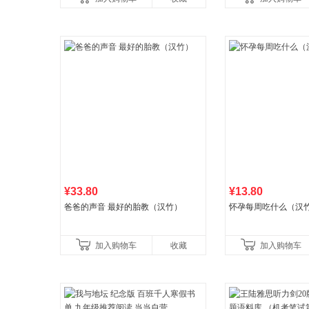
广东福建河北黑
书社最新修订！中学
¥33.80
¥13.80
爸爸的声音 最好的胎教（汉竹）
怀孕每周吃什么（汉
加入购物车
收藏
加入购物车