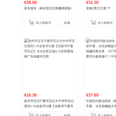
¥26.00
¥31.30
苏东坡传（林语堂纪念典藏精装版）
龙族3黑月之潮·下
加入购物车
收藏
加入购物车
¥16.30
¥37.80
泉州寻宝记宁夏寻宝记大中华寻宝记
中国历代政治得失（
系列1-33全套书32册【含新书宁夏寻
手册，当当加赠超大
宝记】当当自营正版6-12岁新疆海南
穆经典名著，1977
加入购物车
收藏
加入购物车