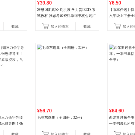
¥39.80
¥6.50
雅思词汇真经 刘洪波 学为贵IELTS考
【版本任选】快
试教材 雅思考试资料单词书核心词汇
六年级上下册全
书
儿歌小鲤鱼跳龙
收藏
加入购物车
收藏
加入购
古代寓言安徒生
¥56.70
¥64.60
赠三万余字导读
毛泽东选集（全四册，32开）
西尔斯过敏全书
张思维导图！钱
一本书囊括所有
年原版授权，岳麓
书）
收藏
加入购物车
收藏
加入购