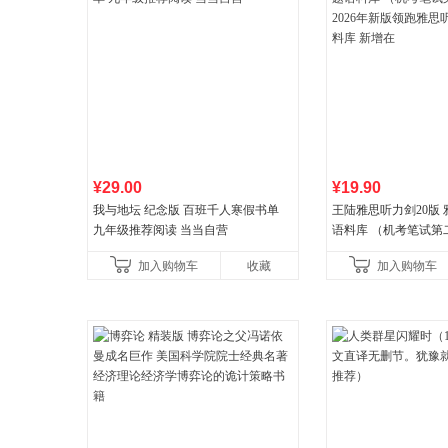
¥29.00
¥19.90
我与地坛 纪念版 百班千人寒假书单
王陆雅思听力剑20版
九年级推荐阅读 当当自营
语料库 （机考笔试第二
年新版领跑雅思听力IE
加入购物车
收藏
加入购物车
新增在