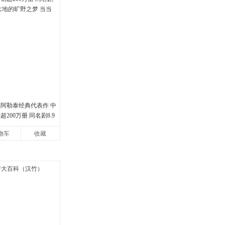
娟阿勒泰经典代表作 中
200万册 同名剧8.9
地的旷野之梦 当当自营
物车
收藏