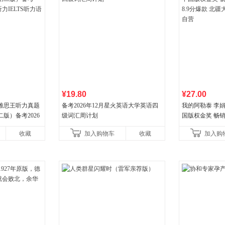
¥19.80
¥27.00
 雅思王听力真题
备考2026年12月星火英语大学英语四
我的阿勒泰 李
版）备考2026
级词汇周计划
国版权金奖 畅销超
LTS听力语料库
分爆款 北疆大
收藏
加入购物车
收藏
加入购