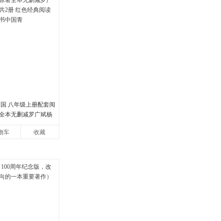
中国 八年级上册配套阅
全本无删减罗广斌杨
册 红色经典阅读书籍
物车
收藏
国青