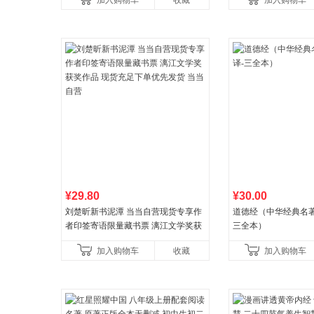
加入购物车
收藏
加入购物车
养好品质，发现快
比你听说的还要
¥29.80
¥30.00
刘楚昕新书泥潭 当当自营现货专享作
道德经（中华经典名著
者印签寄语限量藏书票 漓江文学奖获
三全本）
奖作品 现货充足下单优先发货 当当自
加入购物车
收藏
加入购物车
营