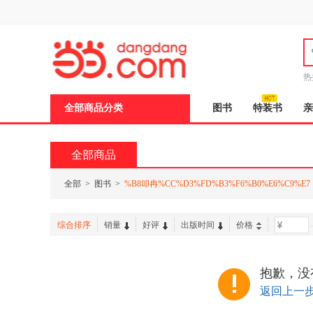
新
窗
口
打
开
无
障
热
碍
说
全部商品分类
图书
特装书
亲
明
页
面,
按
全部商品
Ctrl
加
波
全部
>
图书
>
%B8叩冉%CC%D3%FD%B3%F6%B0%E6%C9%E7
浪
键
打
综合排序
销量
好评
出版时间
价格
-
开
导
盲
模
抱歉，没
式
返回上一