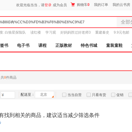
购物车
0
我的订单
我的云书房
欢迎光临当当，请
登录
成为会员
全部
全部分
搜:
白狼星探险队
读红楼
学习观
好妈妈胜过好老师3
重建秦史
9.9元包邮
尾品汇
图书
签书
电子书
课程
正版教材
特色书城
童装童鞋
电子书
音像
影视
时尚美
共
0
件商品
母婴用
玩具
配送至：
北京
孕婴服
当当自营
只看有货
促销
童装童
特卖
预售
入驻商家
家居日
有找到相关的商品，建议适当减少筛选条件
家具装
步
服装
鞋