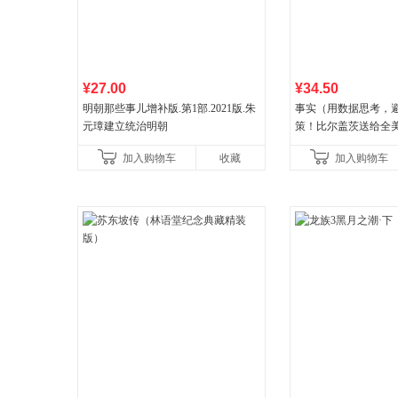
¥27.00
¥34.50
明朝那些事儿增补版.第1部.2021版.朱
事实（用数据思考，
元璋建立统治明朝
策！比尔盖茨送给全
礼物！比尔盖茨逢人
加入购物车
收藏
加入购物车
书！）读客经管文库