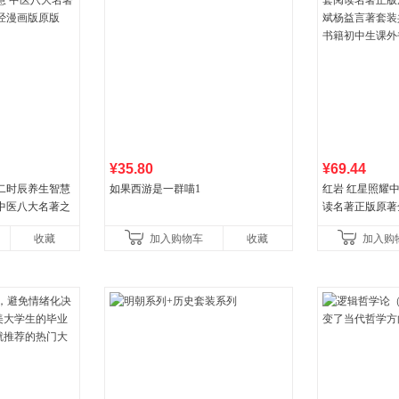
¥35.80
¥69.44
二时辰养生智慧
如果西游是一群喵1
红岩 红星照耀
中医八大名著之
读名著正版原著
漫画版原版
益言著套装共2
收藏
加入购物车
收藏
加入购
初中生课外书中