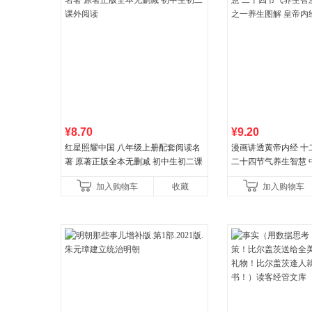
¥8.70
¥9.20
红星照耀中国 八年级上册配套阅读名
漫画讲透黄帝内经 十
著 原著正版全本无删减 初中生初二课
二十四节气养生智慧 
外阅读
一养生图解 皇帝内经
加入购物车
收藏
加入购物车