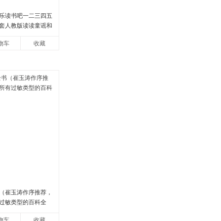
乐读书吧一二三四五
套人教版读读童谣和
门和大人一起读中国
物车
收藏
童话学生阅
（崔玉涛作序推荐，
过敏类型的百科全
物车
收藏