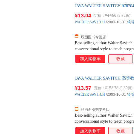
JAVA WALTER SAVITCH 9
售后，支持7天无理由退换】
¥13.04
定价：
¥47.50
(2.75折)
WALTER
SAVITCH
/2003-10-01
/
高
辰图图书专营店
Best-selling author Walter Savitch
conversational style to teach pr
techniques with Java. This updated 
加入购物车
收藏
programming and important compute
debugging techniques,Program style
thorough coverage of the Swing li
JAVA WALTER SAVITC
Provides a concise,accessible intro
无理由退换】
in a flexible format that allows ins
¥13.57
定价：
¥153.78
(0.89折)
to their preferred order.
WALTER
SAVITCH
/2003-10-01
/
高
品雨斋图书专营店
Best-selling author Walter Savitch
conversational style to teach pr
techniques with Java. This updated 
加入购物车
收藏
programming and important compute