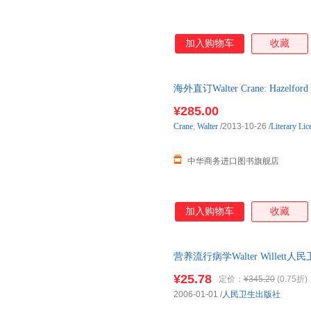
加入购物车
收藏
海外直订Walter Crane: Hazel
本
¥285.00
Crane
,
Walter
/2013-10-26
/
Literary Li
中华商务进口图书旗舰店
加入购物车
收藏
营养流行病学Walter Willett
量，此书为单本而非一套，电子
¥25.78
定价：
¥345.20
(0.75折)
2006-01-01
/
人民卫生出版社