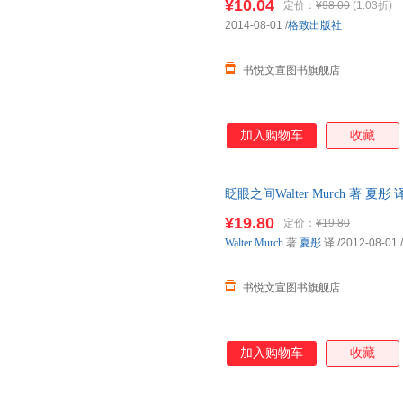
¥10.04
定价：
¥98.00
(1.03折)
2014-08-01
/
格致出版社
书悦文宣图书旗舰店
加入购物车
收藏
眨眼之间Walter Murch 著 
消毒发货,品质保障.套装单售,优
¥19.80
定价：
¥19.80
Walter
Murch
著
夏彤
译
/2012-08-01
/
书悦文宣图书旗舰店
加入购物车
收藏