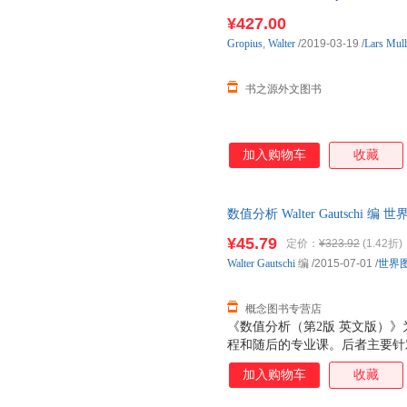
进口原版图书，一般10-12周左
¥427.00
Gropius
,
Walter
/2019-03-19
/
Lars Mull
书之源外文图书
加入购物车
收藏
数值分析 Walter Gautsc
7天无理由退换】
¥45.79
定价：
¥323.92
(1.42折)
Walter
Gautschi
编
/2015-07-01
/
世界
概念图书专营店
《数值分析（第2版 英文版）
程和随后的专业课。后者主要针
增添一些与复变函数论、多维量
加入购物车
收藏
程相关的课题。作者感觉当前的
偏微分方程的学科，已经成为了