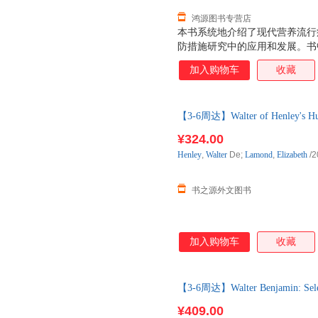
鸿源图书专营店
本书系统地介绍了现代营养流行
防措施研究中的应用和发展。书
摄入的生化指标测量、身体测量
加入购物车
收藏
些方法的重复性、正确性，以及
用他本人所创建的“食物频率问
法学。文中列举了大量有关膳食
【3-6周达】Walter of Henley's H
管畸形以及维生素A与肺癌关系
进口原版图书，一般3-6周左右
分析、表达及诠释的原理和方法
¥324.00
事流行病学、营养学、膳食学的
Henley
,
Walter
De;
Lamond
,
Elizabeth
/2
病、老年病病因研究的研究人员
使用；同时也适用于公共卫
书之源外文图书
加入购物车
收藏
【3-6周达】Walter Benjamin: Sele
进口原版图书，一般3-6周左右
¥409.00