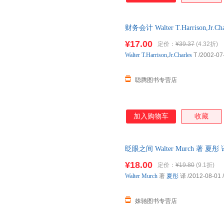
debugging techniques,Program style
thorough coverage of the Swing li
财务会计 Walter T.Harrison,J
Provides a concise,accessible intro
书】 全国三仓发货，物流便捷
in a flexible format that allows ins
¥17.00
定价：
¥39.37
(4.32折)
to their preferred order.
Walter
T.Harrison
,
Jr.Charles
T
/2002-07
聪腾图书专营店
加入购物车
收藏
眨眼之间 Walter Murch 著 
¥18.00
定价：
¥19.80
(9.1折)
Walter
Murch
著
夏彤
译
/2012-08-01
/
姝驰图书专营店