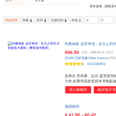
版本
英文版
中国科学技术出版社
同济大学出版社
高等教
常江
陶林
崔玉涛
更多选项（国家及
港台圖書
建筑
文化
广东科技出版社
百花文艺出版社
格致出
王宁
刘勇
金名
老书/收藏
烹饪/美食
其他
西南交通大学出版社
中国社会科学出版社
郑磊
张亮
詹姆斯
综合排序
销量
好评
出版时间
价格
-
时尚/美妆
家庭/家居
工具书
上海译文出版社
花山文艺出版社
沃尔特·惠特曼
王兴
任俊
法律出版社
中国城市出版社
孟庆升
李媛
李勇
河南科学技术出版社
西苑出版社
少年儿
关嘉伟
列奥纳多·达芬奇传：从凡人到
中国环境科学出版社
北京出版社
书会力荐，成人青少年推荐阅读
¥66.50
天津人民美术出版社
国际文化出版公司
四川人
定价：
¥99.00
(6.72折)
沃尔特·艾萨克森
(
Walter
Isaacson
)
/201
上海科学技术文献出版社
漓江出版社
东方出
102542条评论
航空工业出版社
云南大学出版社
东南大
时代文艺出版社
广西师范大学出版社
北京燕
史蒂夫 乔布斯、比尔 盖茨崇拜
人民出版社
力作,好莱坞高价竞得本书电影改
国家行政学院出版社
浙江摄
书单头条推荐 《纽约时报》、
加入购物车
购买电子书
爷、严伯钧、山水美术馆、新世
科学家，人类想象力和创造力的
乌菲齐美术馆中一幅油画，根据
基因密码
知名的画家在17 世纪画的一幅列
思维，外封设计大胆尝试采用P
¥
41.80 - ¥0.42