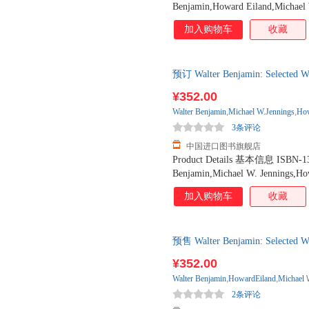
Benjamin,Howard Eiland,Michae
页数 496页 Publisher 出版社 The B
加入购物车
收藏
年10月1日 Product Dimensions 商品
商品重量 640 g Language 语种 英语 
succeed in publishing today...is a
预订 Walter Benjamin: Selec
wrote Walter Benjamin in January 
周到货
prey to those powers, a victim of s
¥352.00
Nazis. However insistently the ide
Walter
Benjamin
,
Michael
W.Jennings
,
Ho
in the final years of his life, the v
3条评论
constitute some of the most rema
中国进口图书旗舰店
Product Details 基本信息 ISBN-1
Benjamin,Michael W. Jennings,
Pages Number 页数 480页 Publishe
加入购物车
收藏
出版日期 2005年6月15日 Product Di
Shipping Weight 商品重量 685 g
介 In the frenzied final years of 
预售 Walter Benjamin: Selecte
mounting political catastrophe, Wa
practicing literary critic and publ
¥352.00
Volume 2 of the Selected Writings 
Walter
Benjamin
,
HowardEiland
,
Michael
Part 1, Benjamin is represented by 
2条评论
and On the Image of Proust, as well