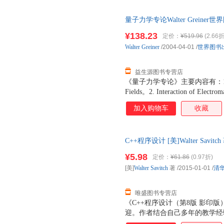
用他本人所创建的“食物频率问
法学。文中列举了大量有关膳食
量子力学专论Walter Greiner
管畸形以及维生素A与肺癌关系
证质量，此书为单本而非一套，
分析、表达及诠释的原理和方法
¥138.23
定价：
¥519.96
(2.66折
事流行病学、营养学、膳食学的
Walter
Greiner
/2004-04-01
/
世界图书
病、老年病病因研究的研究人员
使用；同时也适用于公共卫
益生源图书专营店
《量子力学专论》主要内容有：1. Quantum
Fields。2. Interaction of Electrom
Fields。4. Quantum Fields with In
加入购物车
收藏
Electrodynamics: Renormalizati
C++程序设计 [美]Walter Savi
票，优质售后，支持7天无理由
¥5.98
定价：
¥61.86
(0.97折)
[美]
Walter
Savitch
著
/2015-01-01
/
清
唯盛图书专营店
《C++程序设计（第8版 影印
迎。作者结合自己多年的教学经
容。与此同时，本书还采用了很