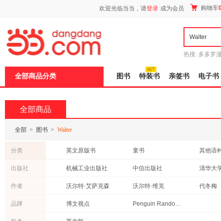
新
购物车
欢迎光临当当，请
登录
成为会员
窗
口
打
开
无
障
热搜:
多多罗
碍
传说
十日终
说
全部商品分类
图书
特装书
亲签书
电子书
明
页
面,
按
全部商品
Ctrl
加
波
全部
>
图书
>
Walter
浪
键
分类
英文原版书
童书
其他语
打
开
自然科学
计算机/网络
传记
出版社
机械工业出版社
中信出版社
清华大
导
艺术
工业技术
文学
盲
北京联合出版公司
接力出版社
人民卫
作者
沃尔特·艾萨克森
沃尔特·维克
代冬梅
模
哲学/宗教
外语
社会科
式
东方出版中心
商务印书馆
重庆大
沃尔特·拉塞尔·米德
吉恩·玛佐洛
孙豫宁
品牌
博文视点
Penguin Random House
政治/军事
成功/励志
心理学
科学出版社
人民文学出版社
中国社
斯诺
涂怡超
沃尔特·
青春文学
体育/运动
育儿/早