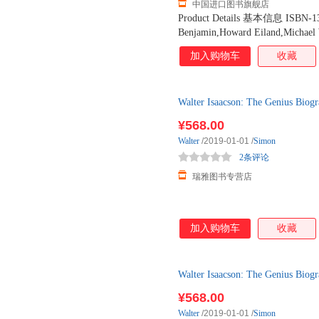
中国进口图书旗舰店
Product Details 基本信息 ISBN-1
Benjamin,Howard Eiland,Michae
页数 480页 Publisher 出版社 The B
加入购物车
收藏
年4月1日 Product Dimensions 商品尺
商品重量 590 g Language 语种 英语 
of a European civilisation plungin
Walter Isaacson: The Geni
humane traditions of the old bourg
文
1930s. This third volume, in a four
¥568.00
nineteen of which have never befo
Walter
/2019-01-01
/
Simon
1900, marks the first appearance i
2条评论
of the 20th Century. No less remar
瑞雅图书专营店
加入购物车
收藏
Walter Isaacson: The Geni
本
¥568.00
Walter
/2019-01-01
/
Simon