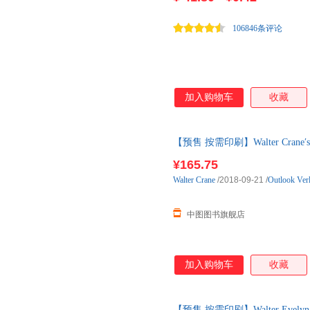
在 半透 的达 芬奇的真实身份
人间。 内文选用进口伯克纸，
106846条评论
品质呈现
加入购物车
收藏
【预售 按需印刷】Walter Crane′s P
¥165.75
Walter
Crane
/2018-09-21
/
Outlook Ver
中图图书旗舰店
加入购物车
收藏
【预售 按需印刷】Walter Eve