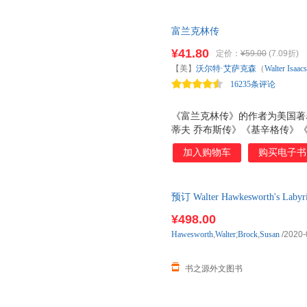
富兰克林传
¥41.80
定价：
¥59.00
(7.09折)
【美】
沃尔特·艾萨克森
（
Walter
Isaac
16235条评论
《富兰克林传》的作者为美国著
蒂夫 乔布斯传》《基辛格传》
正如我们所知，本杰明 富兰克
加入购物车
购买电子书
一。作为一个传奇人物，他参与
科学、文学、外交等诸多领域也
法，清晰地刻画出这位美国伟人
预订 Walter Hawkesworth's Laby
《富兰克林传》极具权威性及可
口原版图书，一般5-8周左右到
珍藏的好书。
¥498.00
Hawesworth
,
Walter
;
Brock
,
Susan
/2020-
书之源外文图书