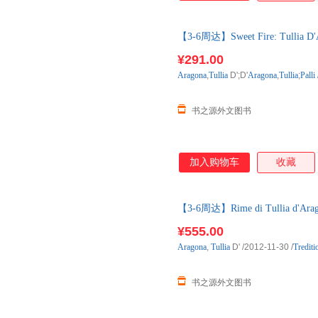
语课程标准》提出的 培养和发
精神相契合。 小学段读物分A-E
【3-6周达】Sweet Fire: Tullia D'
猫英语分级读物 是绘本，故事
进口原版图书，一般3-6周左右
也有少量当代原创故事和非虚构
¥291.00
在小学生能够掌握的范围内；绘
Aragona
,
Tullia
D';D'
Aragona
,
Tullia
;
Palli
理解文本；每本绘本末尾都配有
书之源外文图书
加入购物车
收藏
【3-6周达】Rime di Tullia d'Arag
口原版图书，约3-6周到达国内
¥555.00
Aragona
,
Tullia
D'
/2012-11-30
/
Trediti
书之源外文图书