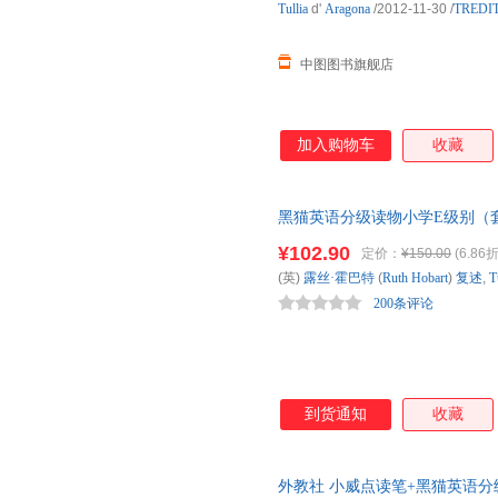
Tullia
d'
Aragona
/2012-11-30
/
TREDI
中图图书旗舰店
加入购物车
收藏
黑猫英语分级读物小学E级别（
¥102.90
定价：
¥150.00
(6.86折
(英)
露丝·霍巴特
(
Ruth
Hobart
)
复述
,
T
200条评论
到货通知
收藏
外教社 小威点读笔+黑猫英语分