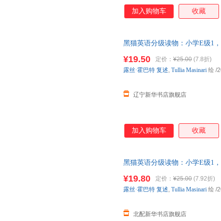
加入购物车
收藏
黑猫英语分级读物：小学E级1，
可用外教社“小威点读笔” (英) 
¥19.50
定价：
¥25.00
(7.8折)
票
露丝·霍巴特
复述
,
Tullia
Masinari
绘
/2
辽宁新华书店旗舰店
加入购物车
收藏
黑猫英语分级读物：小学E级1，
可用外教社“小威点读笔” 新华
¥19.80
定价：
¥25.00
(7.92折)
露丝·霍巴特
复述
,
Tullia
Masinari
绘
/2
北配新华书店旗舰店