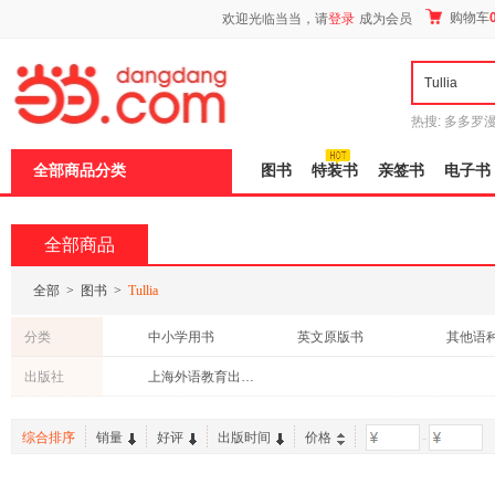
新
购物车
欢迎光临当当，请
登录
成为会员
窗
口
打
开
无
障
热搜:
多多罗
碍
传说
十日终
说
全部商品分类
图书
特装书
亲签书
电子书
明
页
面,
按
全部商品
Ctrl
加
波
全部
>
图书
>
Tullia
浪
键
分类
中小学用书
英文原版书
其他语
打
开
出版社
上海外语教育出版社
导
盲
模
综合排序
销量
好评
出版时间
价格
-
式