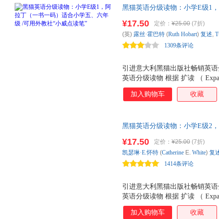
黑猫英语分级读物：小学E级1，
可用外教社“小威点读笔” 引
¥17.50
定价：
¥25.00
(7折)
妈六个娃诚意推荐！
(英)
露丝·霍巴特
(
Ruth
Hobart
)
复述
,
T
1309条评论
引进意大利黑猫出版社畅销英语
英语分级读物 根据 扩读 （ Expa
念融 精读 和 泛读 的优点于
加入购物车
收藏
言、文学、文化及其他与文本相
语课程标准》提出的 培养和发
精神相契合。 小学段读物分A-E
黑猫英语分级读物：小学E级2
猫英语分级读物 是绘本，故事
五、六年级 /可用外教社“小威
也有少量当代原创故事和非虚构
¥17.50
定价：
¥25.00
(7折)
阅读，三个妈妈六个娃诚意推荐
在小学生能够掌握的范围内；绘
凯瑟琳·E.怀特
(
Catherine
E.
White
)
复
理解文本；每本绘本末尾都配有
1414条评论
引进意大利黑猫出版社畅销英语
英语分级读物 根据 扩读 （ Expa
念融 精读 和 泛读 的优点于
加入购物车
收藏
言、文学、文化及其他与文本相