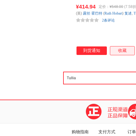
五、六年级——点读笔在手英语
¥414.94
定价：
¥548.00
(7.58折
(英)
露丝·霍巴特
(
Ruth
Hobart
)
复述
,
T
2条评论
到货通知
收藏
购物指南
支付方式
订单