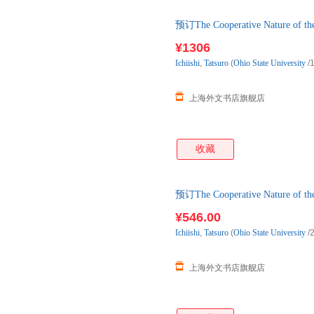
预订The Cooperative Natur
¥1306
Ichiishi
,
Tatsuro
(
Ohio
State
University
/
上海外文书店旗舰店
收藏
预订The Cooperative Natur
¥546.00
Ichiishi
,
Tatsuro
(
Ohio
State
University
/
上海外文书店旗舰店