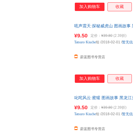
加入购物车
收藏
吼声震天:探秘威虎山 图画故事
正规发票
¥9.50
定价：
¥39.80
(2.39折)
Tatsuro·Kiuche
绘
/2018-02-01
/
暂无信
蔚蓝图书专营店
加入购物车
收藏
叱咤风云:蜜獾 图画故事 黑龙
发票
¥9.50
定价：
¥39.80
(2.39折)
Tatsuro·Kiuche
绘
/2018-02-01
/
暂无信
蔚蓝图书专营店