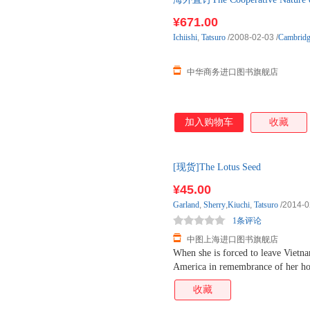
¥671.00
Ichiishi
,
Tatsuro
/2008-02-03
/
Cambridg
中华商务进口图书旗舰店
加入购物车
收藏
[现货]The Lotus Seed
¥45.00
Garland
,
Sherry
,
Kiuchi
,
Tatsuro
/2014-0
1条评论
中图上海进口图书旗舰店
When she is forced to leave Vietnam
America in remembrance of her hom
compelling narrative--a concise end
收藏
historical context--to produce a m
Weekly"