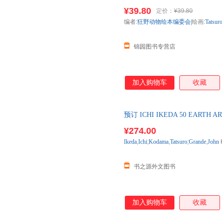
画:Tatsuro？Kiuche黑龙江美术
¥39.80
定价：
¥39.80
编者:
狂野动物绘本编委会|
绘画:
Tatsur
锦园图书专营店
加入购物车
收藏
预订 ICHI IKEDA 50 EARTH ART
购】进口原版图书，一般5-8周
¥274.00
Ikeda
,
Ichi
;
Kodama
,
Tatsuro
;
Grande
,
John
书之源外文图书
加入购物车
收藏