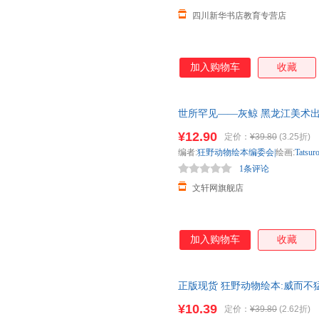
四川新华书店教育专营店
加入购物车
收藏
世所罕见——灰鲸 黑龙江美术出
市次日达，团购优惠咨询在线客
¥12.90
定价：
¥39.80
(3.25折)
编者:
狂野动物绘本编委会|
绘画:
Tatsur
1条评论
文轩网旗舰店
加入购物车
收藏
正版现货 狂野动物绘本:威而不猛-豪猪
术出版社 编者:狂野动物绘本编
¥10.39
定价：
¥39.80
(2.62折)