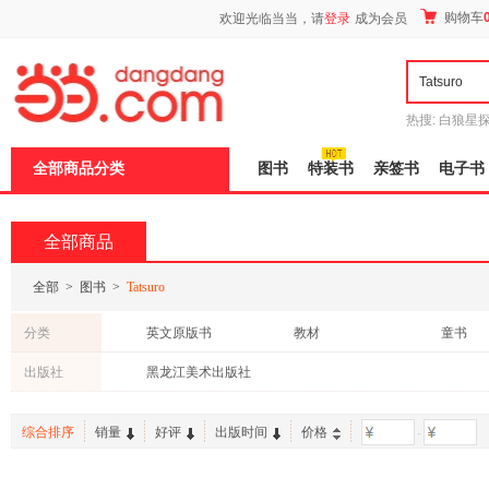
新
购物车
欢迎光临当当，请
登录
成为会员
窗
口
打
开
无
障
热搜:
白狼星
碍
师3
重建秦
说
全部商品分类
图书
特装书
亲签书
电子书
明
页
面,
按
全部商品
Ctrl
加
波
全部
>
图书
>
Tatsuro
浪
键
分类
英文原版书
教材
童书
打
开
出版社
黑龙江美术出版社
导
盲
模
综合排序
销量
好评
出版时间
价格
-
式