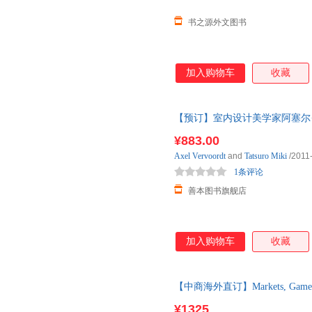
书之源外文图书
加入购物车
收藏
【预订】室内设计美学家阿塞尔·维伍德
订图书大约8-12周发货
¥883.00
Axel
Vervoordt
and
Tatsuro
Miki
/2011
1条评论
善本图书旗舰店
加入购物车
收藏
【中商海外直订】Markets, Games, and 
¥1325