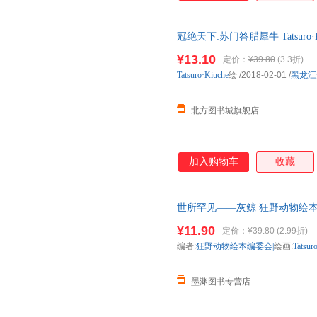
冠绝天下:苏门答腊犀牛 Tatsur
图书书籍】 新华书店 正版全新书
¥13.10
定价：
¥39.80
(3.3折)
达！
Tatsuro·Kiuche
绘
/2018-02-01
/
黑龙江
北方图书城旗舰店
加入购物车
收藏
世所罕见——灰鲸 狂野动物绘本编委会 
版，多仓就近发货，85%城市
¥11.90
定价：
¥39.80
(2.99折)
编者:
狂野动物绘本编委会|
绘画:
Tatsur
墨渊图书专营店