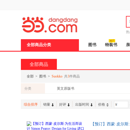
新
窗
口
打
开
无
障
热
碍
邮
说
全部商品分类
图书
特装书
亲
明
页
面,
按
全部商品
Ctrl
加
波
全部
>
图书
>
Suokko
共
3
件商品
浪
键
分类
英文原版书
打
开
导
综合排序
销量
好评
出版时间
价格
-
盲
模
式
【预订】西蒙·皮尔斯:为生活