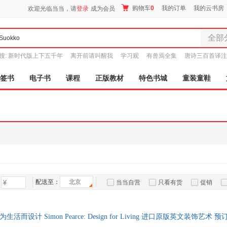
购物车
0
我的订单
我的云书房
欢迎光临当当，请
登录
成为会员
全部
全部分
搜:
新时代版上下五千年
离开前请叫醒我
学习观
有兽焉全集
唐诗三百首译注
尾品汇
图书
签书
电子书
课程
正版教材
特色书城
童装童鞋
电子书
音像
影视
时尚美
母婴用
玩具
孕婴服
童装童
配送至：
北京
当当自营
只看有货
促销
家居日
特卖
预售
入驻商家
家具装
服装
而设计 Simon Pearce: Design for Living 进口原版英文装饰艺术
鞋