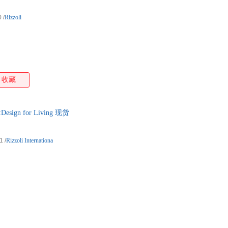
箱包皮
0
/
Rizzoli
手表饰
运动户
汽车用
食品
手机通
收藏
数码影
电脑办
大家电
esign for Living 现货
家用电
1
/
Rizzoli Internationa