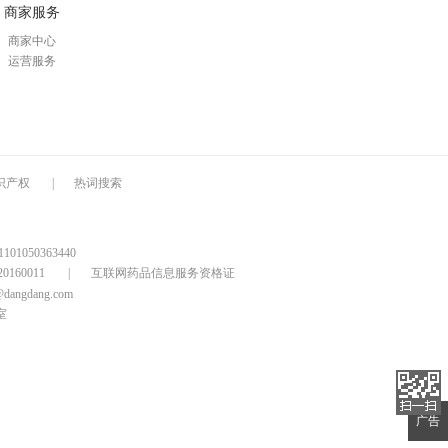
商家服务
商家中心
运营服务
识产权
|
热词搜索
1050363440
160011
|
互联网药品信息服务资格证
@dangdang.com
室
广告