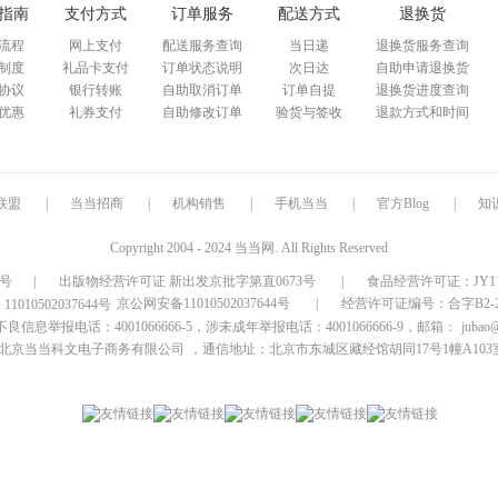
指南
支付方式
订单服务
配送方式
退换货
流程
网上支付
配送服务查询
当日递
退换货服务查询
制度
礼品卡支付
订单状态说明
次日达
自助申请退换货
协议
银行转账
自助取消订单
订单自提
退换货进度查询
优惠
礼券支付
自助修改订单
验货与签收
退款方式和时间
联盟
|
当当招商
|
机构销售
|
手机当当
|
官方Blog
|
知
Copyright 2004 - 2024 当当网. All Rights Reserved
9号
|
出版物经营许可证 新出发京批字第直0673号
|
食品经营许可证：JY1110
京公网安备11010502037644号
|
经营许可证编号：合字B2-20
信息举报电话：4001066666-5，涉未成年举报电话：4001066666-9，邮箱：
jubao
北京当当科文电子商务有限公司
，通信地址：北京市东城区藏经馆胡同17号1幢A103