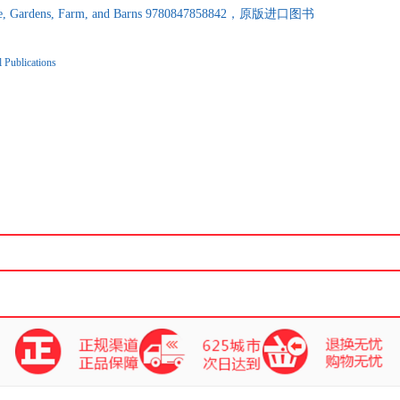
use, Gardens, Farm, and Barns 9780847858842，原版进口图书
l Publications