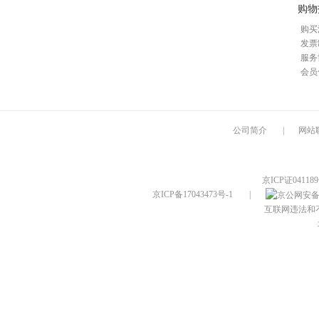
购物
购买
发票
服务
会员
公司简介
|
网站
京ICP证04118
京ICP备17043473号-1
|
互联网违法和不良