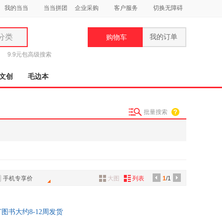
我的当当
当当拼团
企业采购
客户服务
切换无障碍
分类
我的订单
购物车
类
9.9元包
高级搜索
文创
毛边本
批量搜索
妆
品
饰
鞋
手机专享价
大图
列表
1
/1
用
饰
 预订图书大约8-12周发货