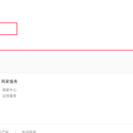
具
品
外
品
讯
音
公
器
商家服务
商家中心
运营服务
识产权
|
热词搜索