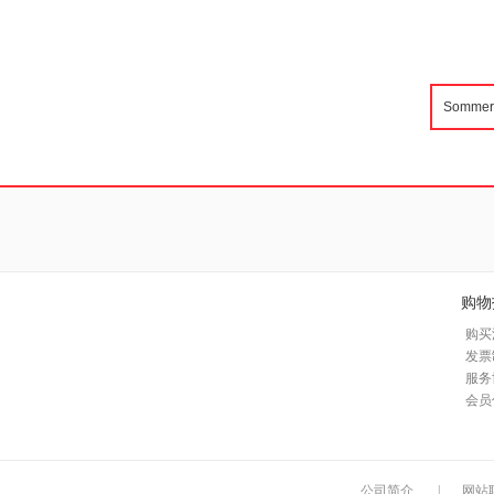
购物
购买
发票
服务
会员
公司简介
|
网站