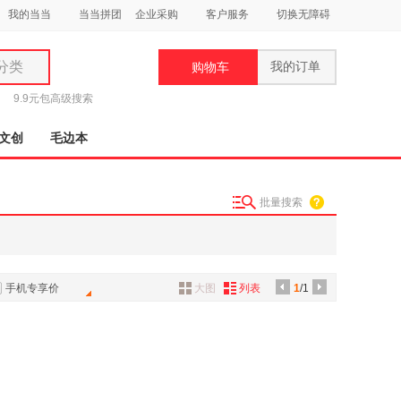
我的当当
当当拼团
企业采购
客户服务
切换无障碍
分类
我的订单
购物车
类
9.9元包
高级搜索
文创
毛边本
批量搜索
妆
品
饰
手机专享价
大图
列表
1
/1
鞋
用
饰