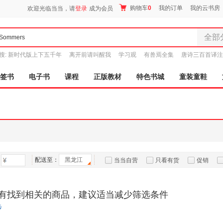
购物车
0
我的订单
我的云书房
欢迎光临当当，请
登录
成为会员
全部
全部分
搜:
新时代版上下五千年
离开前请叫醒我
学习观
有兽焉全集
唐诗三百首译注
尾品汇
图书
签书
电子书
课程
正版教材
特色书城
童装童鞋
电子书
音像
影视
时尚美
母婴用
玩具
配送至：
黑龙江
孕婴服
当当自营
只看有货
促销
童装童
特卖
预售
入驻商家
家居日
有找到相关的商品，建议适当减少筛选条件
家具装
步
服装
鞋