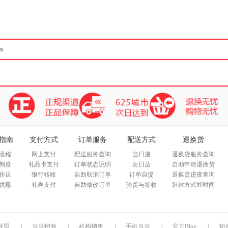
箱包皮
手表饰
运动户
汽车用
食品
手机通
数码影
电脑办
大家电
家用电
指南
支付方式
订单服务
配送方式
退换货
流程
网上支付
配送服务查询
当日递
退换货服务查询
制度
礼品卡支付
订单状态说明
次日达
自助申请退换货
协议
银行转账
自助取消订单
订单自提
退换货进度查询
优惠
礼券支付
自助修改订单
验货与签收
退款方式和时间
联盟
|
当当招商
|
机构销售
|
手机当当
|
官方Blog
|
知