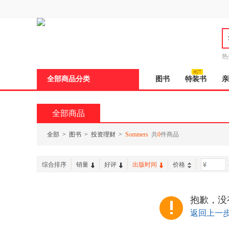
新
窗
口
打
开
无
障
热
碍
邮
说
全部商品分类
图书
特装书
亲
明
页
面,
按
全部商品
Ctrl
加
波
全部
>
图书
>
投资理财
>
Sommers
共
0
件商品
浪
键
打
综合排序
销量
好评
出版时间
价格
-
开
导
盲
模
抱歉，没
式
返回上一