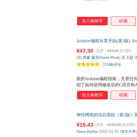
加入购物车
收藏
Arduino编程从零开始(第3版) A
子爱好者零基础入门Arduin
¥47.30
定价：
¥49.80
(9.5折)
书封底内折页的二维码。
[美]
西蒙·蒙克
(
Simon
Monk
) 著
王超
2124条评论
新的Arduino编程指南，无需
绍了如何使用修改后的C语言和Ar
Arduino模型的程序。电子学大
加入购物车
收藏
导，引导你快速掌握所有概念。
插图，所有的sketch示例程
介绍了使用Arduino框架编写
神经网络的综合基础（第2版）英文 
配置Arduino并开始编写sketch程
减】 正版旧书，保证质量，此
向sketch程序添加函数、数组和字符
¥15.43
定价：
¥233.96
(0.66折)
Arduino兼容板，包括ESP32、Pic
Simon
Haykin
/2001-01-01
/
清华大学
● 编写sketch程序，将数据存