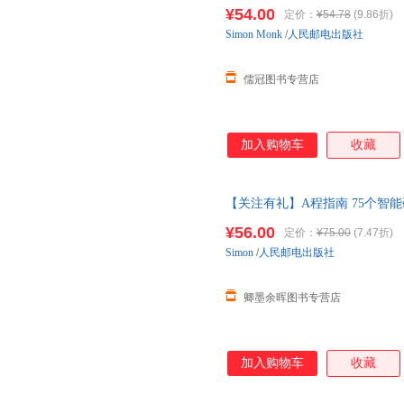
开发 数字信号处理技术 温馨提示
¥54.00
定价：
¥54.78
(9.86折)
分书籍卖价高于定价 介者慎拍.
Simon
Monk
/
人民邮电出版社
儒冠图书专营店
加入购物车
收藏
【关注有礼】A程指南 75个智
计程技巧书籍 计算机专业教材 
¥56.00
定价：
¥75.00
(7.47折)
Simon
/
人民邮电出版社
卿墨余晖图书专营店
加入购物车
收藏