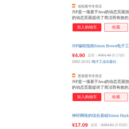
佰拓图书专营店
JSP是一项基于Java的动态页
的动态页面提供了简洁而有效的工具
具。本书全面系统地讨论了J2EE 1.
加入购物车
收藏
供了创建下一代Web的解决方案。本书
行Web编程的基础知识；如何设
的、可维护的动态Web应用程序；以及
JSP编程指南Simon Brown电子
立电子商务站点，等等。 本书适合于
量，此书为单本而非一套，电子
Web前端的专业Java软件开发人员
¥4.90
定价：
¥301.40
(0.17折)
者熟悉Java语言及其核心的API
2002-10-01
/
电子工业出版社
墨香图书专营店
JSP是一项基于Java的动态页
的动态页面提供了简洁而有效的工具
具。本书全面系统地讨论了J2EE 1.
加入购物车
收藏
供了创建下一代Web的解决方案。本书
行Web编程的基础知识；如何设
的、可维护的动态Web应用程序；以及
神经网络的综合基础Simon Hayki
立电子商务站点，等等。 本书适合于
书，保证质量，此书为单本而非
Web前端的专业Java软件开发人员
¥17.09
定价：
¥264.81
(0.65折)
者熟悉Java语言及其核心的API