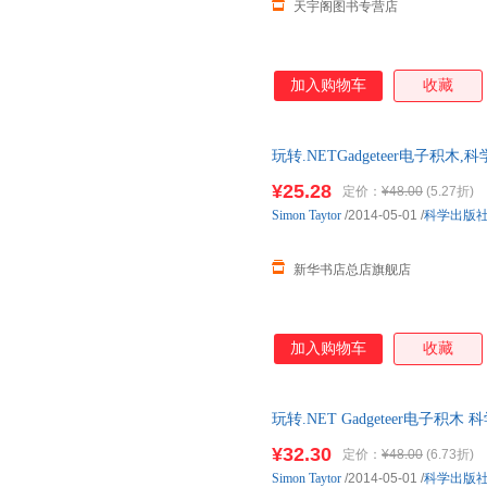
天宇阁图书专营店
加入购物车
收藏
玩转.NETGadgeteer电子
全新 正规发票 多仓就近发货 
¥25.28
定价：
¥48.00
(5.27折)
13284178503
Simon
Taytor
/2014-05-01
/
科学出版
新华书店总店旗舰店
加入购物车
收藏
玩转.NET Gadgeteer电子
85%城市次日达，团购优惠咨询
¥32.30
定价：
¥48.00
(6.73折)
Simon
Taytor
/2014-05-01
/
科学出版