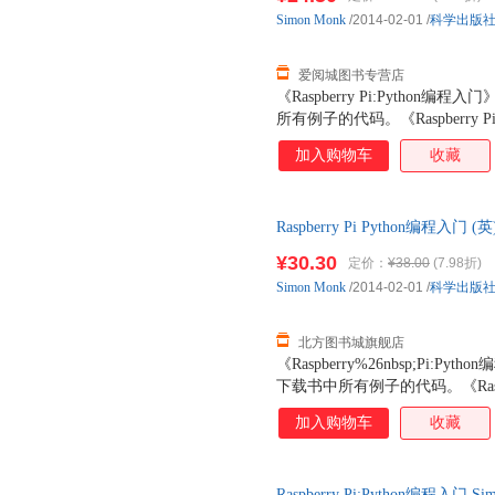
Simon
Monk
/2014-02-01
/
科学出版
爱阅城图书专营店
《Raspberry Pi:Pyth
所有例子的代码。《Raspberry 
Raspberry Pi爱好者的入
加入购物车
收藏
生选读。
Raspberry Pi Python编程
图书书籍】 新华书店 正版全新书
¥30.30
定价：
¥38.00
(7.98折)
达！
Simon
Monk
/2014-02-01
/
科学出版
北方图书城旗舰店
《Raspberry%26nbsp;Pi
下载书中所有例子的代码。《Raspber
合作为广大Raspberry%26n
加入购物车
收藏
电子信息相关专业师生选读。%26n
Raspberry Pi:Python编程入