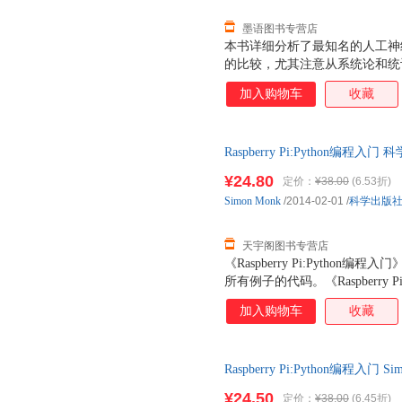
LCD)的接口 ● 连接到Internet
墨语图书专营店
本书详细分析了最知名的人工神经
的比较，尤其注意从系统论和统
加入购物车
收藏
Raspberry Pi:Python
85%城市次日达，团购优惠咨询
¥24.80
定价：
¥38.00
(6.53折)
Simon
Monk
/2014-02-01
/
科学出版
天宇阁图书专营店
《Raspberry Pi:Pyth
所有例子的代码。《Raspberry 
Raspberry Pi爱好者的入
加入购物车
收藏
生选读。
Raspberry Pi:Python编程入
书店正版，多仓就近发货，85
¥24.50
定价：
¥38.00
(6.45折)