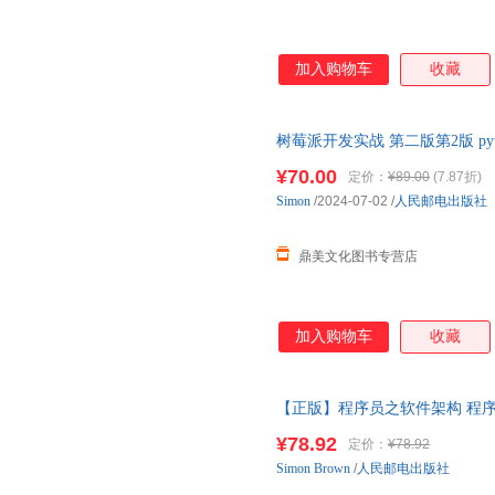
加入购物车
收藏
树莓派开发实战 第二版第2版 p
正版书 树莓派Python编程指南
¥70.00
定价：
¥89.00
(7.87折)
Simon
/2024-07-02
/
人民邮电出版社
鼎美文化图书专营店
加入购物车
收藏
【正版】程序员之软件架构 程
师教材 架构师思考思维模式方
¥78.92
定价：
¥78.92
Simon
Brown
/
人民邮电出版社