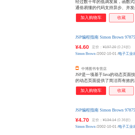
经过数十年的低调发展，函数式
通俗易懂的代码支持异步、并发
到传统的面向对象语言之中，如C
加入购物车
收藏
深入浅出，为广大C#程序员揭
要重新学习一门全新的语言。 C
此在C#语言中也能运用大部分F
JSP编程指南 Simon Brown 9
阐述了如何在C#语言中快速编写
质售后，支持7天无理由退换】
之后的任何新特性。《深入C#
¥4.60
定价：
¥197.20
(0.24折)
式编程的理念能够立竿见影地提
Simon
Brown
/2002-10-01
/
电子工业
起源； ● 通过熟悉的语言领略函
函数式方式编写代码，摆脱对
中博图书专营店
JSP是一项基于Java的动态页
的动态页面提供了简洁而有效的工具
具。本书全面系统地讨论了J2EE 1.
加入购物车
收藏
供了创建下一代Web的解决方案。本书
行Web编程的基础知识；如何设
的、可维护的动态Web应用程序；以及
JSP编程指南 Simon Brown 9
立电子商务站点，等等。 本书适合于
质售后，支持7天无理由退换】
Web前端的专业Java软件开发人员
¥4.70
定价：
¥134.14
(0.36折)
者熟悉Java语言及其核心的API
Simon
Brown
/2002-10-01
/
电子工业