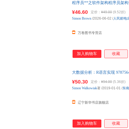
程序员**之软件架构程序员架
架构师思考思维模式方法程序员
¥46.60
定价：
¥49.00
(9.52折)
只卖正版！电子发票！幼儿童书
Simon
Brown
/2026-06-02
/
人民邮电
万卷图书专营店
加入购物车
收藏
大数据分析：R语言实现 978756
籍】 新华书店 全新正版书籍 
¥50.30
定价：
¥94.00
(5.36折)
Simon
Walkowiak
著
/2019-01-01
/
东
辽宁新华书店旗舰店
加入购物车
收藏