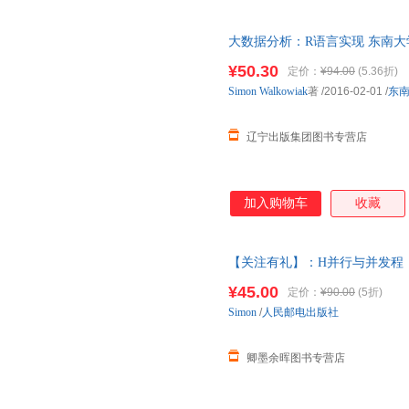
大数据分析：R语言实现 东南大
¥50.30
定价：
¥94.00
(5.36折)
Simon
Walkowiak
著
/2016-02-01
/
东
辽宁出版集团图书专营店
加入购物车
收藏
【关注有礼】：H并行与并发程
¥45.00
定价：
¥90.00
(5折)
Simon
/
人民邮电出版社
卿墨余晖图书专营店