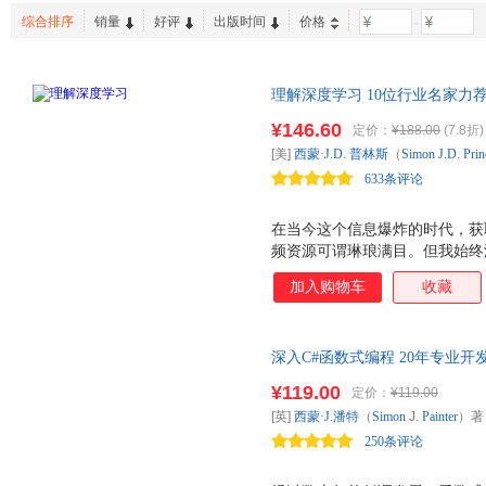
柴晓伟
综合排序
销量
好评
出版时间
价格
-
理解深度学习 10位行业名家
面纱，“理解”后“使用”深度学
¥146.60
定价：
¥188.00
(7.8折)
[美]
西蒙·J.D
.
普林斯
（
Simon
J.D
.
Prin
633条评论
在当今这个信息爆炸的时代，获
频资源可谓琳琅满目。但我始终
部分书籍罗列了许多新颖的算法
加入购物车
收藏
作为科普读物，对于希望深入学
部分书籍从最基础的数学原理入
而且即便完全掌握了这些原理，
深入C#函数式编程 20年专业
能。还有一部分书籍侧重实践应
深入介绍如何借助C# 语言和
易让读者陷入 知其然 而 不知
¥119.00
定价：
¥119.00
提高代码的质量
Understanding Deep Le
[英]
西蒙·J.潘特
（
Simon
J.
Painter
）
从最基础的浅层神经网络入手，
250条评论
在基础模型章节中，Simon教