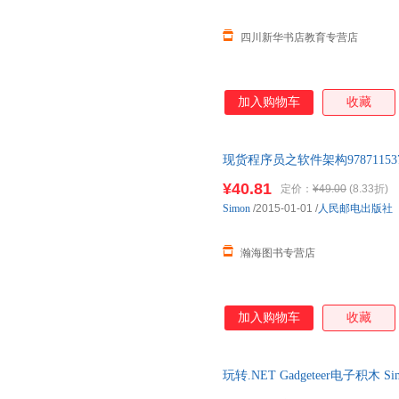
四川新华书店教育专营店
加入购物车
收藏
现货程序员之软件架构9787115
需帮助请联系客服】
¥40.81
定价：
¥49.00
(8.33折)
Simon
/2015-01-01
/
人民邮电出版社
瀚海图书专营店
加入购物车
收藏
玩转.NET Gadgeteer电子积木
85%城市次日达，团购优惠咨询