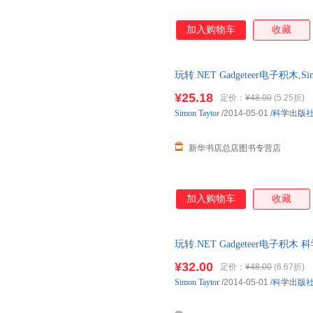
加入购物车
收藏
玩转.NET Gadgeteer电子积
版图书 正规发票 多仓就近发货
¥25.18
定价：
¥48.00
(5.25折)
13284178503
Simon
Taytor
/2014-05-01
/
科学出版
新华书店总店图书专营店
加入购物车
收藏
玩转.NET Gadgeteer电子
85%城市次日达，团购优惠咨询
¥32.00
定价：
¥48.00
(6.67折)
Simon
Taytor
/2014-05-01
/
科学出版