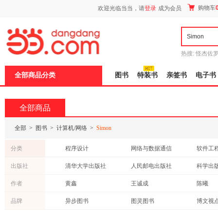
新
购物车
欢迎光临当当，请
登录
成为会员
窗
口
打
开
无
障
热搜:
怪杰佐
碍
谎
吾辈如神
说
全部商品分类
图书
特装书
亲签书
电子书
明
页
面,
按
全部商品
Ctrl
加
波
全部
>
图书
>
计算机/网络
>
Simon
浪
键
分类
程序设计
网络与数据通信
打
开
图形图像 多媒体
移动开发
数据库
出版社
清华大学出版社
人民邮电出版社
科学出
导
家庭与办公室用书
信息安全
盲
东南大学出版社
百花文艺出版社
作者
黄鑫
王诚成
陈曦
模
计算机教材
英文原版书-计算机
式
孙超
张懿
王超
品牌
异步图书
图灵图书
博文视
程晨
张淑
涂曙光