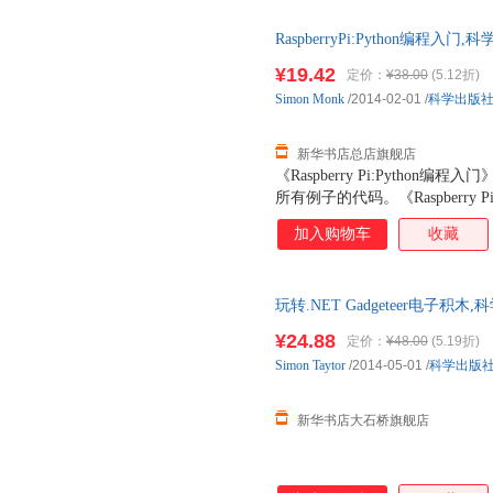
RaspberryPi:Python编
全新 正规发票 多仓就近发货 
¥19.42
定价：
¥38.00
(5.12折)
13284178503
Simon
Monk
/2014-02-01
/
科学出版
新华书店总店旗舰店
《Raspberry Pi:Pyth
所有例子的代码。《Raspberry 
Raspberry Pi爱好者的入
加入购物车
收藏
生选读。
玩转.NET Gadgeteer电子
正规发票 多仓就近发货 85%城市
¥24.88
定价：
¥48.00
(5.19折)
Simon
Taytor
/2014-05-01
/
科学出版
新华书店大石桥旗舰店