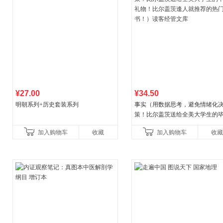
¥27.00
¥34.50
明朝系列+历史套装系列
事实（用数据思考，避免情绪化
策！比尔盖茨送给全美大学生的
礼物！比尔盖茨逢人就推荐的热
加入购物车
收藏
加入购物车
收藏
书！）读客经管文库