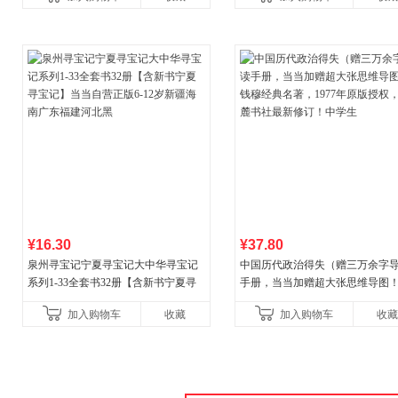
古代寓言安徒生童话学生阅
¥16.30
¥37.80
泉州寻宝记宁夏寻宝记大中华寻宝记
中国历代政治得失（赠三万余字
系列1-33全套书32册【含新书宁夏寻
手册，当当加赠超大张思维导图
宝记】当当自营正版6-12岁新疆海南
穆经典名著，1977年原版授权，
加入购物车
收藏
加入购物车
收藏
广东福建河北黑
书社最新修订！中学生