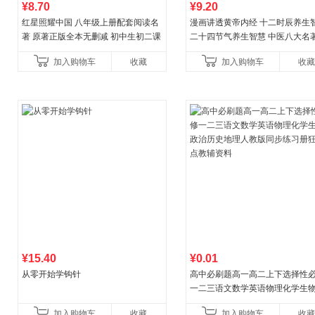
¥8.70
¥9.20
红星照耀中国 八年级上册配套阅读名
漫画讲透黄帝内经 十二时辰养生
著 原著正版全本无删减 初中生初二课
二十四节气养生智慧 中医八大名
外阅读
一养生图解 皇帝内经漫画版原版
加入购物车
收藏
加入购物车
收藏
¥15.40
¥0.01
从零开始学钩针
高中必刷题高一高二上下选择性
一二三语文数学英语物理化学生
治历史地理人教版同步练习册狂k
加入购物车
收藏
加入购物车
收藏