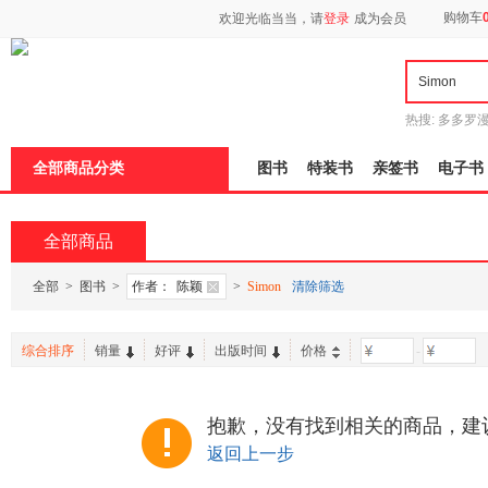
新
购物车
欢迎光临当当，请
登录
成为会员
窗
口
打
开
无
障
热搜:
多多罗
碍
传说
十日终
说
全部商品分类
图书
特装书
亲签书
电子书
明
页
面,
按
全部商品
Ctrl
加
波
全部
>
图书
>
作者：
陈颖
>
Simon
清除筛选
浪
键
打
综合排序
销量
好评
出版时间
价格
-
开
导
盲
模
抱歉，没有找到相关的商品，建
式
返回上一步