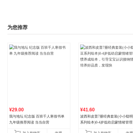
为您推荐
¥29.00
¥41.60
我与地坛 纪念版 百班千人寒假书单
波西和皮普7册经典套装(小小聪
九年级推荐阅读 当当自营
系列绘本)0-4岁低幼启蒙情绪管
养成绘本，引导宝宝认识接纳情