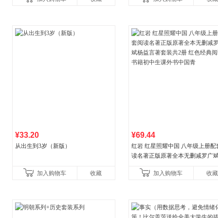
教辅资料
¥33.20
¥69.44
从出生到3岁（新版）
红岩 红星照耀中国 八年级上册配
读名著正版原著全本无删减罗广
益言著套装共2册 红色经典阅读书
加入购物车
收藏
加入购物车
收藏
初中生课外书中国青