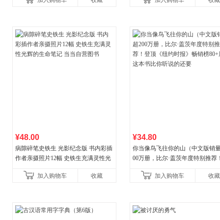
加入购物车
收藏
加入购物车
收藏
养好品质，发现快
¥48.00
¥34.80
病隙碎笔史铁生 光影纪念版 书内彩插
你当像鸟飞往你的山（中文版销量
作者亲摄照片12幅 史铁生充满灵性光
00万册，比尔·盖茨年度特别推荐
辉的生命笔记 当当自营图书
顶《纽约时报》畅销榜80+周，这
加入购物车
收藏
加入购物车
收藏
比你听说的还要