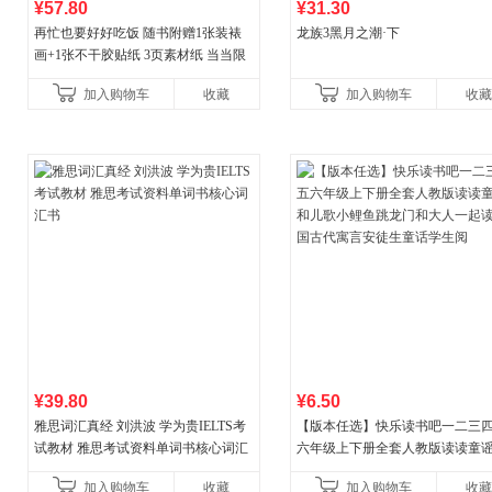
¥57.80
¥31.30
再忙也要好好吃饭 随书附赠1张装裱
龙族3黑月之潮·下
画+1张不干胶贴纸 3页素材纸 当当限
量专享
加入购物车
收藏
加入购物车
收藏
¥39.80
¥6.50
雅思词汇真经 刘洪波 学为贵IELTS考
【版本任选】快乐读书吧一二三
试教材 雅思考试资料单词书核心词汇
六年级上下册全套人教版读读童
书
儿歌小鲤鱼跳龙门和大人一起读
加入购物车
收藏
加入购物车
收藏