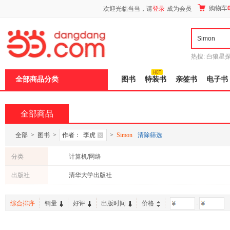
新
购物车
欢迎光临当当，请
登录
成为会员
窗
口
打
开
无
障
热搜:
白狼星
碍
师3
重建秦
说
全部商品分类
图书
特装书
亲签书
电子书
明
页
面,
按
全部商品
Ctrl
加
波
全部
>
图书
>
作者：
李虎
>
Simon
清除筛选
浪
键
分类
计算机/网络
打
开
出版社
清华大学出版社
导
盲
模
综合排序
销量
好评
出版时间
价格
-
式