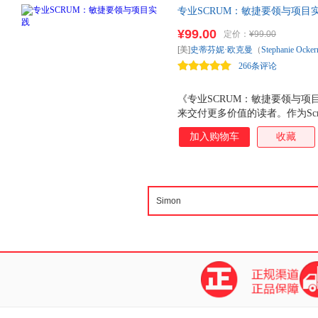
专业SCRUM：敏捷要领与项目实
Scrum方法体系，提升质量，持
¥99.00
定价：
¥99.00
[美]
史蒂芬妮·欧克曼
（
Stephanie
Ocker
266条评论
版社
《专业SCRUM：敏捷要领与项
来交付更多价值的读者。作为Sc
Scrum培训和教练生涯中萃取出
加入购物车
收藏
指导读者以更专业的方式使用Sc
你聚焦于Scrum方法体系，从
知识为产品或者服务增加更多符
过场而已。 Scrum Maste
大量实用性强的建议，从而勇敢
Scrum实践。