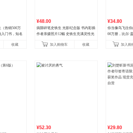
¥48.00
¥34.80
（热销500万
病隙碎笔史铁生 光影纪念版 书内彩插
你当像鸟飞往你
询入门书，知名
作者亲摄照片12幅 史铁生充满灵性光
00万册，比尔
推荐）
辉的生命笔记 当当自营图书
顶《纽约时报》
收藏
加入购物车
收藏
加入购
比你听说的还要
¥52.30
¥29.80