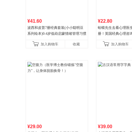
¥41.60
¥22.80
波西和皮普7册经典套装(小小聪明豆
蛤蟆先生去看心理医生
系列绘本)0-4岁低幼启蒙情绪管理习惯
册！英国经典心理咨
养成绘本，引导宝宝认识接纳情绪培
心理学家李松蔚强烈
加入购物车
收藏
加入购物车
养好品质，发现快
¥29.00
¥39.00