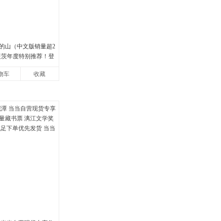
的山（中文版销量超2
·盖茨年度特别推荐！登
畅销榜80+周，这本书
物车
收藏