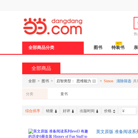
新
窗
口
打
开
无
障
热
碍
说
全部商品分类
图书
特装书
亲
明
页
面,
按
全部商品
Ctrl
加
波
全部
>
图书
>
启智类型：
思维能力
>
Simon
清除筛选
共
浪
键
分类
童书
打
开
导
综合排序
销量
好评
出版时间
价格
-
盲
模
式
英文原版 准备阅读系列leve