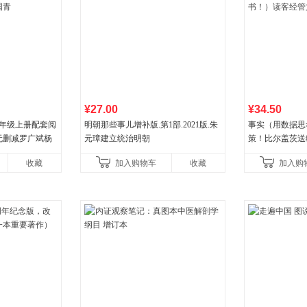
¥27.00
¥34.50
八年级上册配套阅
明朝那些事儿增补版.第1部.2021版.朱
事实（用数据思
无删减罗广斌杨
元璋建立统治明朝
策！比尔盖茨送
色经典阅读书籍
礼物！比尔盖茨
收藏
加入购物车
收藏
加入购
书！）读客经管