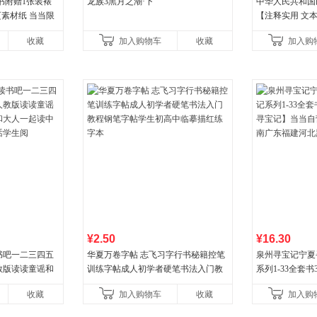
书附赠1张装裱
龙族3黑月之潮·下
中华人民共和国
页素材纸 当当限
【注释实用 文本
丰富】团购电话:40
收藏
加入购物车
收藏
加入购
¥2.50
¥16.30
书吧一二三四五
华夏万卷字帖 志飞习字行书秘籍控笔
泉州寻宝记宁夏
教版读读童谣和
训练字帖成人初学者硬笔书法入门教
系列1-33全套
大人一起读中国
程钢笔字帖学生初高中临摹描红练字
宝记】当当自营正
收藏
加入购物车
收藏
加入购
学生阅
本
广东福建河北黑