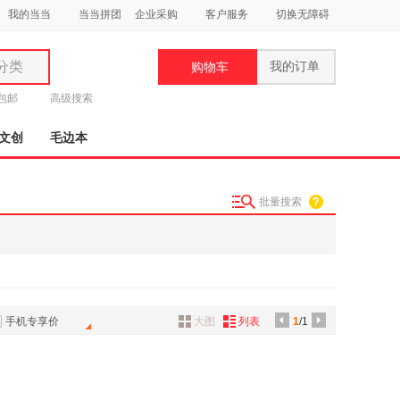
我的当当
当当拼团
企业采购
客户服务
切换无障碍
分类
我的订单
购物车
类
元包邮
高级搜索
文创
毛边本
批量搜索
妆
品
饰
鞋
手机专享价
大图
列表
1
/1
用
饰