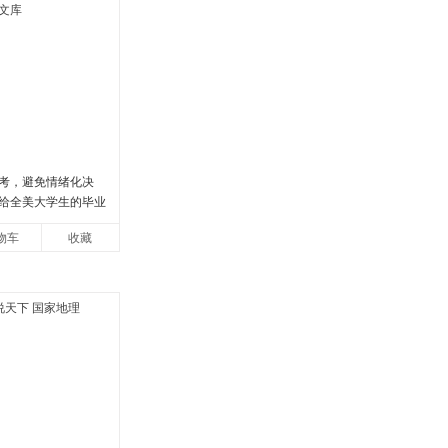
考，避免情绪化决
给全美大学生的毕业
逢人就推荐的热门大
物车
收藏
文库