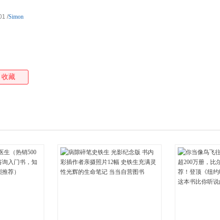
箱包皮
01
/
Simon
手表饰
运动户
汽车用
食品
手机通
收藏
数码影
电脑办
大家电
家用电