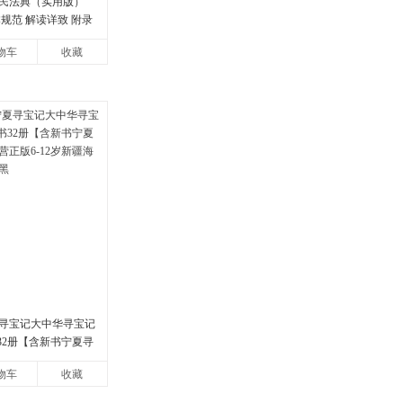
民法典（实用版）
规范 解读详致 附录
01066666转6
物车
收藏
寻宝记大中华寻宝记
书32册【含新书宁夏寻
版6-12岁新疆海南
物车
收藏