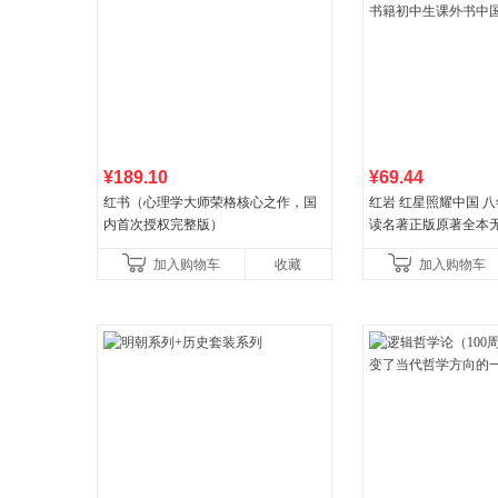
¥189.10
¥69.44
红书（心理学大师荣格核心之作，国
红岩 红星照耀中国 
内首次授权完整版）
读名著正版原著全本
益言著套装共2册 红
加入购物车
收藏
加入购物车
初中生课外书中国青