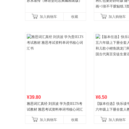
苏东坡传（林语堂纪念典藏精装版）
再忙也要好好吃饭 随
画+1张不干胶贴纸 3
量专享
加入购物车
收藏
加入购物车
¥39.80
¥6.50
雅思词汇真经 刘洪波 学为贵IELTS考
【版本任选】快乐读
试教材 雅思考试资料单词书核心词汇
六年级上下册全套人
书
儿歌小鲤鱼跳龙门和
加入购物车
收藏
加入购物车
古代寓言安徒生童话