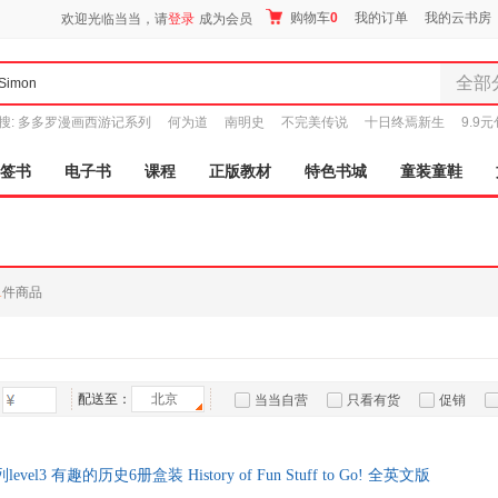
购物车
0
我的订单
我的云书房
欢迎光临当当，请
登录
成为会员
全部
全部分
搜:
多多罗漫画西游记系列
何为道
南明史
不完美传说
十日终焉新生
9.9
尾品汇
图书
签书
电子书
课程
正版教材
特色书城
童装童鞋
电子书
音像
影视
时尚美
1
件商品
母婴用
玩具
孕婴服
童装童
配送至：
北京
当当自营
只看有货
促销
家居日
特卖
预售
入驻商家
家具装
服装
l3 有趣的历史6册盒装 History of Fun Stuff to Go! 全英文版
鞋