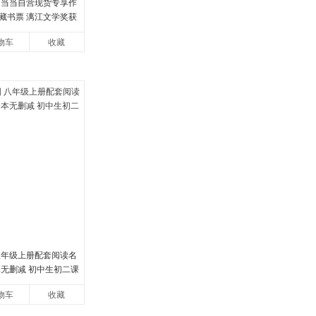
 当当自营现货专享作
藏书票 漓江文学奖获
足下单优先发货 当当自
物车
收藏
八年级上册配套阅读名
本无删减 初中生初二课
物车
收藏