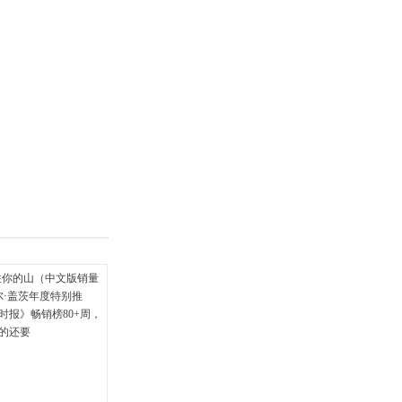
具
品
外
品
讯
音
公
器