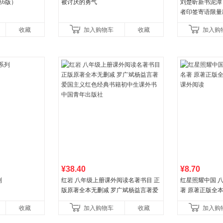
6版）
被讨厌的勇气
刘楚昕新书泥潭
者印签寄语限量
奖作品 现货充
收藏
加入购物车
收藏
加入购
营
¥38.40
¥8.70
列
红岩 八年级上册课外阅读名著书目 正
红星照耀中国 
版原著全本无删减 罗广斌杨益言著爱
著 原著正版全
国主义红色经典书籍初中生课外书中
外阅读
收藏
加入购物车
收藏
加入购
国青年出版社