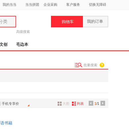
我的当当
当当拼团
企业采购
客户服务
切换无障碍
分类
我的订单
购物车
类
高级搜索
文创
毛边本
批量搜索
妆
品
饰
鞋
手机专享价
大图
列表
1
/1
用
饰
英语书籍