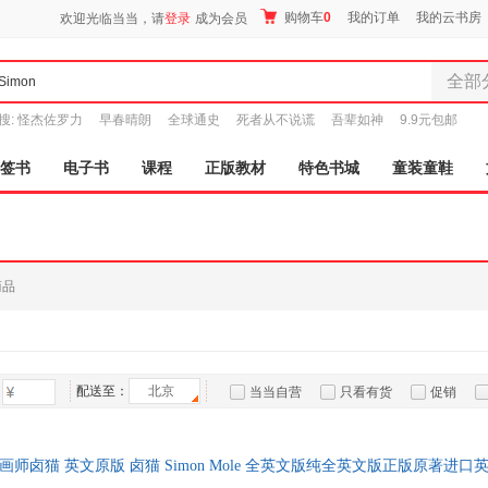
购物车
0
我的订单
我的云书房
欢迎光临当当，请
登录
成为会员
全部
全部分
搜:
怪杰佐罗力
早春晴朗
全球通史
死者从不说谎
吾辈如神
9.9元包邮
尾品汇
图书
签书
电子书
课程
正版教材
特色书城
童装童鞋
电子书
音像
影视
时尚美
商品
母婴用
玩具
孕婴服
童装童
配送至：
北京
当当自营
只看有货
促销
家居日
特卖
预售
入驻商家
家具装
服装
锐插画师卤猫 英文原版 卤猫 Simon Mole 全英文版纯全英文版正版原著进口
鞋