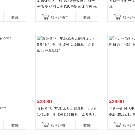
海蒂怀孕大百科 第5版升级修订 海蒂
万历十五年 一
麦考夫 孕期大全胎教书籍育儿百科 妈
荐
妈育婴母婴喂养怀孕胎教孕产孕期保
收藏
加入购物车
收藏
加入购
健养生百科读物当
¥23.80
¥26.00
译本）
青铜葵花（电影原著无删减版，7-8-9-
习近平新时代中
10-12岁小学课外阅读推荐，众多教师
概论 2023新版 自
推荐阅读）
收藏
加入购物车
收藏
加入购