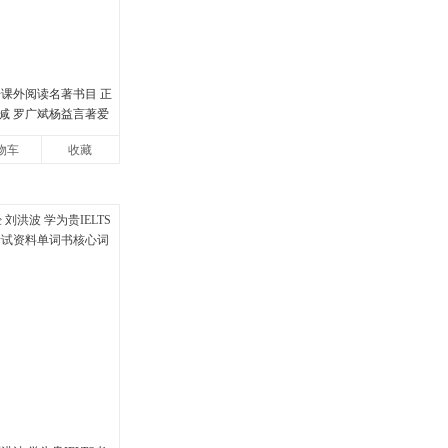
册课外阅读名著书目 正
减 罗广斌杨益言著爱
书籍初中生课外书中
物车
收藏