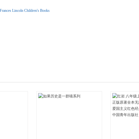
箱包皮
Frances Lincoln Children's Books
手表饰
运动户
汽车用
食品
手机通
数码影
电脑办
大家电
家用电