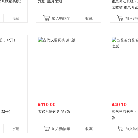
念典藏精装版）
龙族3黑月之潮·下
雅思词汇真经 刘
试教材 雅思考
书
收藏
加入购物车
收藏
加入购
¥110.00
¥40.10
32开）
古代汉语词典 第3版
富爸爸穷爸爸 × D
版
收藏
加入购物车
收藏
加入购