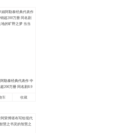
娟阿勒泰经典代表作 中
200万册 同名剧8.9
地的旷野之梦 当当自营
物车
收藏