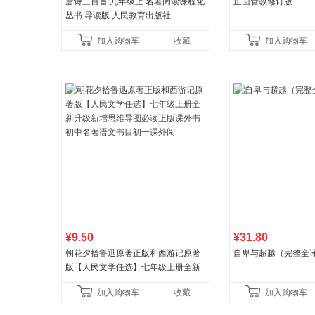
唐诗三百首 九年级上 名著阅读课程化
正面管教修订版
丛书 导读版 人民教育出版社
加入购物车
收藏
加入购物车
¥9.50
¥31.80
朝花夕拾鲁迅原著正版和西游记原著
自卑与超越（完整全
版【人民文学任选】七年级上册全新
升级新增思维导图必读正版课外书初
加入购物车
收藏
加入购物车
中名著语文书目初一课外阅