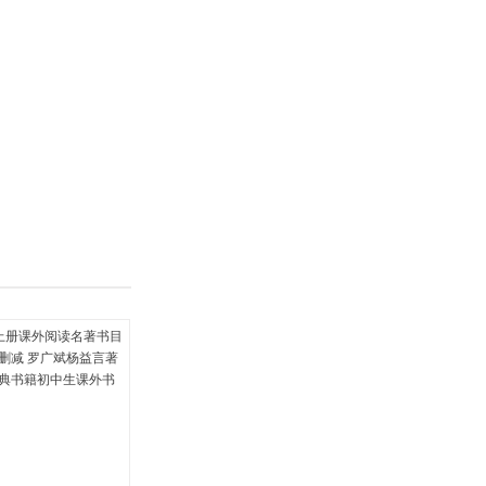
具
品
外
品
讯
音
公
器