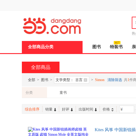
新
窗
口
打
开
无
障
热
碍
说
全部商品分类
图书
特装书
亲
明
页
面,
按
全部商品
Ctrl
加
波
全部
>
图书
>
文学类型：
古言
>
Simon
清除筛选
共
1
件
浪
键
分类
童书
打
开
导
综合排序
销量
好评
出版时间
价格
-
盲
模
式
Kites 风筝 中国新