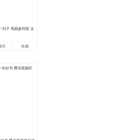
子 列子 周易参同契 太
篇
物车
收藏