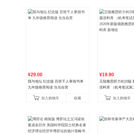
¥29.00
¥19.90
我与地坛 纪念版 百班千人寒假书单
王陆雅思听力剑20版
九年级推荐阅读 当当自营
语料库 （机考笔试第二
年新版领跑雅思听力IE
加入购物车
收藏
加入购物车
新增在