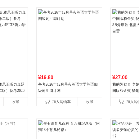
¥19.80
¥27.00
 雅思王听力真题
备考2026年12月星火英语大学英语四
我的阿勒泰 李
版）备考2026
级词汇周计划
国版权金奖 畅销超
LTS听力语料库
分爆款 北疆大
收藏
加入购物车
收藏
加入购