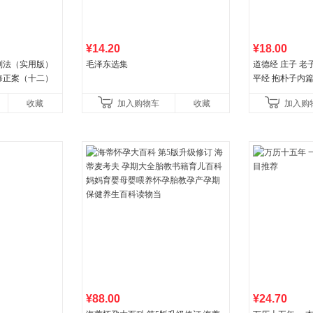
¥14.20
¥18.00
国刑法（实用版）
毛泽东选集
道德经 庄子 老
修正案（十二）
平经 抱朴子内
066666转6
收藏
加入购物车
收藏
加入购
¥88.00
¥24.70