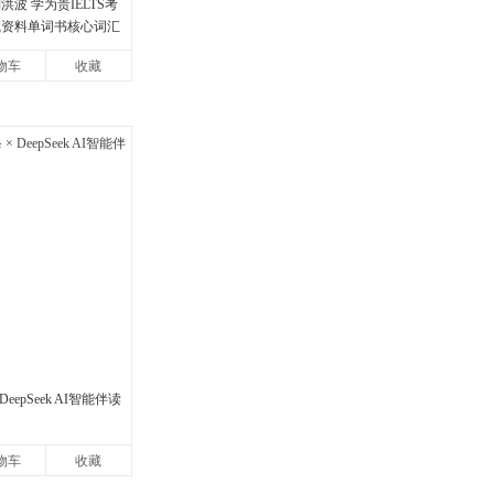
洪波 学为贵IELTS考
试资料单词书核心词汇
物车
收藏
eepSeek AI智能伴读
物车
收藏