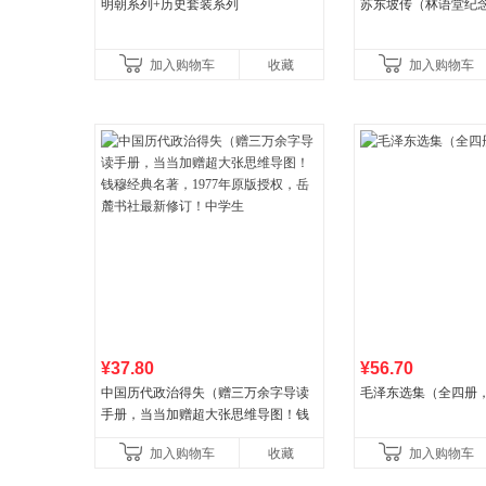
明朝系列+历史套装系列
苏东坡传（林语堂纪
加入购物车
收藏
加入购物车
¥37.80
¥56.70
中国历代政治得失（赠三万余字导读
毛泽东选集（全四册，
手册，当当加赠超大张思维导图！钱
穆经典名著，1977年原版授权，岳麓
加入购物车
收藏
加入购物车
书社最新修订！中学生