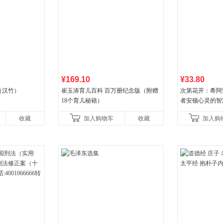
¥169.10
¥33.80
（汉竹）
崔玉涛育儿百科 百万册纪念版（附赠
次第花开：希阿
18个育儿秘籍）
者安顿心灵的智
收藏
加入购物车
收藏
加入购