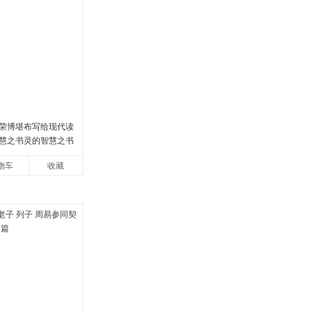
荣博堪布写给现代读
慧之书灵的智慧之书
物车
收藏