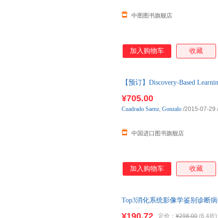
中图图书旗舰店
加入购物车
收藏
【预订】Discovery-Based Learnin
货，通常付款后3-5周到货！
¥705.00
Cuadrado
Saenz
,
Gonzalo
/2015-07-29
中国进口图书旗舰店
加入购物车
收藏
Top3消化系统影像学鉴别诊断病例精
版图书支持发票 七天无理由退
¥190.72
定价：
¥298.00
(6.4折)