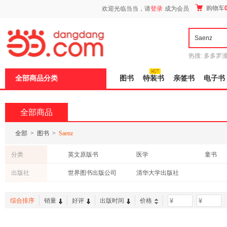
新
购物车
欢迎光临当当，请
登录
成为会员
窗
口
打
开
无
障
热搜:
多多罗
碍
传说
十日终
说
全部商品分类
图书
特装书
亲签书
电子书
明
页
面,
按
全部商品
Ctrl
加
波
全部
>
图书
>
Saenz
浪
键
分类
英文原版书
医学
童书
打
开
出版社
世界图书出版公司
清华大学出版社
导
盲
模
综合排序
销量
好评
出版时间
价格
-
式