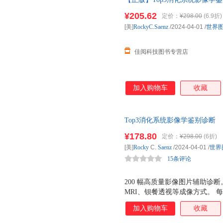
9787523210475(美)Rock
¥205.62
定价：
¥298.00
(6.9折)
[美]
RockyC.Saenz
/2024-04-01
/
世界
佳阅科技图书专营店
加入购物车
收藏
Top3消化系统影像学鉴别诊断
¥178.80
定价：
¥298.00
(6折)
[美]
Rocky
C.
Saenz
/2024-04-01
/
世界
15条评论
200 幅高质量影像图片辅助诊断
MRI、钡餐透视等成像方式。 
（Top3鉴别诊断）。 临床医
加入购物车
收藏