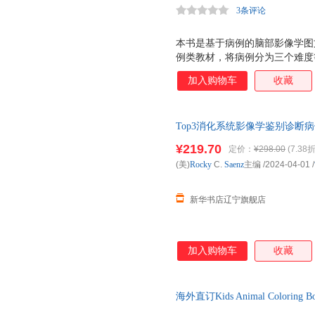
3条评论
1
/
清华大学出版社
本书是基于病例的脑部影像学图
例类教材，将病例分为三个难度
资及缺乏经验的医师循序渐进地
加入购物车
收藏
晰的影像学图片，并重点讲述每种
种疾病配有5个问题，并给予相
贯通。 面对对象：该书是放射
Top3消化系统影像学鉴别诊断
解脑部疾病，主要读者对象为规
(美)Rocky C. Saenz主编 【新华
¥219.70
定价：
¥298.00
(7.38折
(美)
Rocky
C.
Saenz
主编
/2024-04-01
/
新华书店辽宁旗舰店
加入购物车
收藏
海外直订Kids Animal Colorin