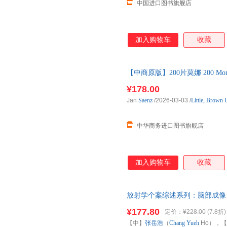
中国进口图书旗舰店
加入购物车
收藏
【中商原版】200片莫娜 200 Mona
¥178.00
Jan
Saenz
/2026-03-03
/
Little, Brown
中华商务进口图书旗舰店
加入购物车
收藏
放射学个案综述系列：脑部成像 本
册，为影像学病例类图书的经典
¥177.80
定价：
¥228.00
(7.8折)
习，并配备问题与解答，对于规
【中】
张岳浩
（
Chang
Yueh
Ho），