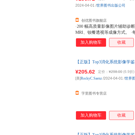
2024-04-01
/
世界图书出版公司
创优图书旗舰店
·200 幅高质量影像图片辅助诊
MRI、钡餐透视等成像方式。 
（Top3鉴别诊断）。 ·临床
加入购物车
收藏
【正版】Top3消化系统影像学
9787523210475(美)Rock
¥205.62
定价：
¥298.00
(6.9折)
[美]
RockyC.Saenz
/2024-04-01
/
世界
字里图书专营店
加入购物车
收藏
【正版】Top3消化系统影像学