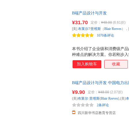
B端产品设计与开发
¥31.70
定价：
¥48.00
(6.61折)
[美]
布莱尔
?
里维斯
（
Blair
Reeves
），
1070条评论
国电力出版社
本书介绍了企业级和消费级产品
种难点的解决方案。你若刚步入
内容，相关建议非常多，但大都
加入购物车
收藏
量软件，要面对一系列非常不同
工作实际，为有意向加入繁荣的
快速发展的企业工作的产品经理
B端产品设计与开发 中国电力出
（和期望）产品管理能真正推动业务发展。 
市次日达，团购优惠咨询在线客
Commerce Cloud平台产品管
¥9.90
定价：
¥48.00
(2.07折)
(美)
布莱尔·里维斯
(
Blair
Reeves
),(美)
本
2条评论
四川新华书店教育专营店