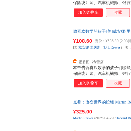
保险统计师、汽车机械师、银行
加入购物车
收藏
致喜欢数学的孩子[美]戴安娜·里夫
辽宁教育出版社978753826
¥108.60
定价：
¥536.80
(2.03折
电子发票！
[美]
戴安娜·里夫斯
（
D.L.Reeves
） 著
墨香图书专营店
本书告诉喜欢数学的孩子们哪些
保险统计师、汽车机械师、银行
加入购物车
收藏
点赞：改变世界的按钮 Martin Reeves
¥325.00
Martin
Reeves
/2025-04-29
/
Harvard Bu