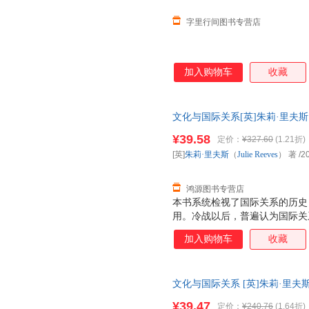
字里行间图书专营店
加入购物车
收藏
文化与国际关系[英]朱莉·里夫斯（Ju
9787508093468 正版旧
¥39.58
定价：
¥327.60
(1.21折)
[英]
朱莉·里夫斯
（
Julie
Reeves
） 著
/2
鸿源图书专营店
本书系统检视了国际关系的历史
用。冷战以后，普遍认为国际关
历史上对文化的不同理解，挑战
加入购物车
收藏
文化与国际关系 [英]朱莉·里夫斯（J
保证质量，此书为单本而非一套
¥39.47
定价：
¥240.76
(1.64折)