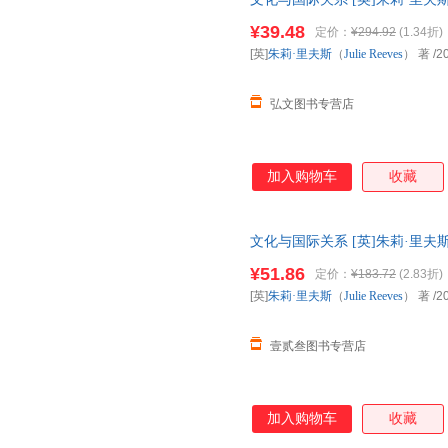
步销售，请咨询客服查询库存后
¥39.48
定价：
¥294.92
(1.34折)
[英]
朱莉·里夫斯
（
Julie
Reeves
） 著
/2
弘文图书专营店
加入购物车
收藏
文化与国际关系 [英]朱莉·里夫斯（J
买】 正版旧书，保证质量，此
¥51.86
定价：
¥183.72
(2.83折)
[英]
朱莉·里夫斯
（
Julie
Reeves
） 著
/2
壹贰叁图书专营店
加入购物车
收藏