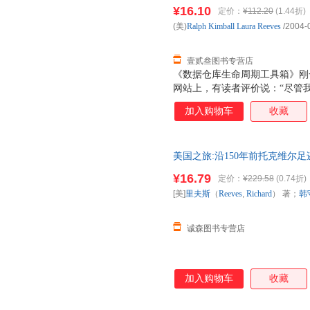
籍】 正版旧书，保证质量，此
向技术。
¥16.10
定价：
¥112.20
(1.44折)
(美)
Ralph
Kimball
Laura
Reeves
/2004-
壹贰叁图书专营店
《数据仓库生命周期工具箱》刚一问世
网站上，有读者评价说：“尽管
中经验，但我认为本书才是解决
加入购物车
收藏
的参考信息源。”还有读者认为
据仓库的设计、实现、运行、维
探讨了两个主题，一个是业务维
美国之旅:沿150年前托克维尔足迹重游
构。本书的主要读者对象应该是
著；韩守信 译 中国对外翻译 
人员或者管理人员。本书略微偏
¥16.79
定价：
¥229.58
(0.74折)
电子发票。
[美]
里夫斯
（
Reeves
,
Richard
） 著；
韩
诚森图书专营店
加入购物车
收藏