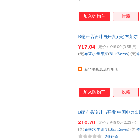
加入购物车
收藏
B端产品设计与开发,(美)布莱尔·里维斯
(Benjamin Gaine 新华正
¥17.04
定价：
¥48.00
(3.55折)
团购优惠咨询：13284178503
(美)
布莱尔·里维斯
(
Blair
Reeves
),(美)
本
新华书店总店旗舰店
加入购物车
收藏
B端产品设计与开发 中国电力出
市次日达，团购优惠咨询在线客
¥10.70
定价：
¥48.00
(2.23折)
(美)
布莱尔·里维斯
(
Blair
Reeves
),(美)
本
2条评论