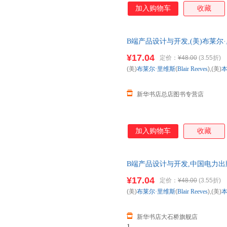
加入购物车
收藏
B端产品设计与开发,(美)布莱尔·里维斯
(Benjamin Gaine 新华正
¥17.04
定价：
¥48.00
(3.55折)
团购优惠咨询：13284178503
(美)
布莱尔·里维斯
(
Blair
Reeves
),(美)
本
新华书店总店图书专营店
加入购物车
收藏
B端产品设计与开发,中国电力出
发票 多仓就近发货 85%城市次
¥17.04
定价：
¥48.00
(3.55折)
(美)
布莱尔·里维斯
(
Blair
Reeves
),(美)
本
新华书店大石桥旗舰店
1