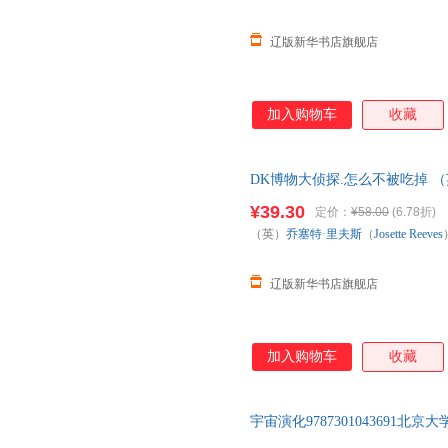
辽版新华书店旗舰店
加入购物车
收藏
DK博物大侦探.怎么不被吃掉 （英）
（荷）阿西娅·奥兰多（Asla O
¥39.30
定价：
¥58.00
(6.78折)
（英）
乔塞特·里夫斯
（
Josette
Reeves
版社
辽版新华书店旗舰店
加入购物车
收藏
宇宙演化978730104369
可】 此书为单本而非一套，如