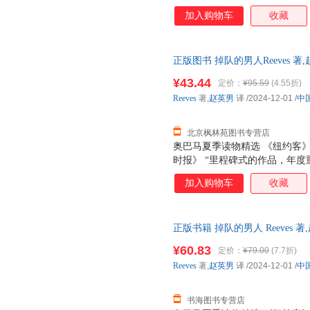
者可以从中获得许多真知灼见，
加入购物车
收藏
的马丁 路德、瑞士的胡尔德里希
的改革与清教徒，可以说为读者全
图。
正版图书 掉队的男人Reeves 著,
北京枫林苑图书专营店 温馨提
¥43.44
定价：
¥95.59
(4.55折)
片仅供参考，以实物为准。（书
Reeves
著,
赵英男
译
/2024-12-01
/
中
北京枫林苑图书专营店
奥巴马夏季读物精选 《纽约客
时报》 “里程碑式的作品，年度
们遇到的难题，也是我们共同的
加入购物车
收藏
正版书籍 掉队的男人 Reeves
持发票 七天无理由退货让您购
¥60.83
定价：
¥79.00
(7.7折)
Reeves
著,
赵英男
译
/2024-12-01
/
中
书海图书专营店