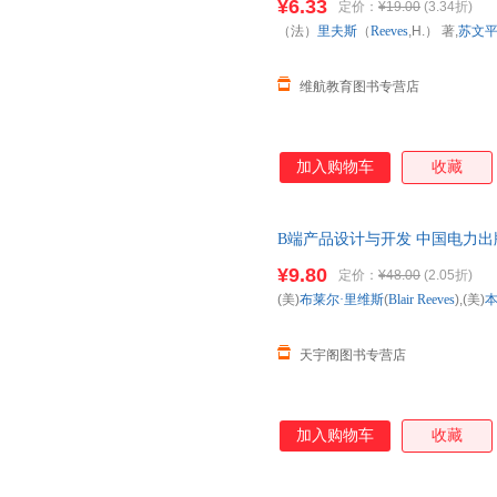
¥6.33
定价：
¥19.00
(3.34折)
（法）
里夫斯
（
Reeves
,H.） 著,
苏文
维航教育图书专营店
加入购物车
收藏
B端产品设计与开发 中国电力出
市次日达，团购优惠咨询在线客
¥9.80
定价：
¥48.00
(2.05折)
(美)
布莱尔·里维斯
(
Blair
Reeves
),(美)
本
天宇阁图书专营店
加入购物车
收藏