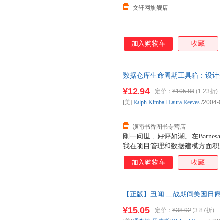
文轩网旗舰店
加入购物车
收藏
数据仓库生命周期工具箱：设计
书，满额减，电子发票】
¥12.94
定价：
¥105.88
(1.23折)
[美]
Ralph
Kimball
Laura
Reeves
/2004-
潢南书香图书专营店
刚一问世，好评如潮。在Barnes
我在项目管理和数据建模方面积
决有关项目管理和数据仓库生命
加入购物车
收藏
为“本书要比版更加物有所值，
维护和管理等方面的几乎所有问
维生命周期方法。另一个是数据
【正版】丑闻 二战期间美国日裔
那些从事数据仓库的创建和管理
(Richard Reeves) 978
向技术。
¥15.05
定价：
¥38.92
(3.87折)