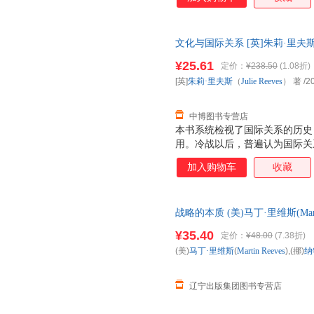
量软件，要面对一系列非常不同
工作实际，为有意向加入繁荣的
快速发展的企业工作的产品经理
文化与国际关系 [英]朱莉·里夫斯（Juli
（和期望）产品管理能真正推动业务发展。”
版社 【速开发票，优质售后，
Commerce Cloud平台产品管
¥25.61
定价：
¥238.50
(1.08折)
[英]
朱莉·里夫斯
（
Julie
Reeves
） 著
/2
中博图书专营店
本书系统检视了国际关系的历史
用。冷战以后，普遍认为国际关
历史上对文化的不同理解，挑战
加入购物车
收藏
战略的本质 (美)马丁·里维斯(Marti
社 【新华自营正版书 正规电子
¥35.40
定价：
¥48.00
(7.38折)
(美)
马丁·里维斯
(
Martin
Reeves
),(挪)
纳
辽宁出版集团图书专营店