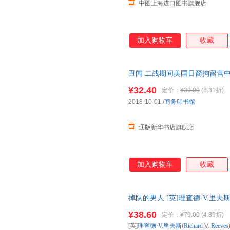
中图上海进口图书旗舰店
加入购物车
收藏
丑闻 二战期间美国日裔拘留营中的惊人
9787100166386 商 正版全
¥32.40
定价：
¥39.00
(8.31折)
2018-10-01
/
商务印书馆
辽版新华书店旗舰店
加入购物车
收藏
掉队的男人 [英]理查德·V.里夫斯(Richa
科学技术 正版全新书籍 多仓发
¥38.60
定价：
¥79.00
(4.89折)
[英]
理查德·V.里夫斯
(
Richard
V.
Reeves