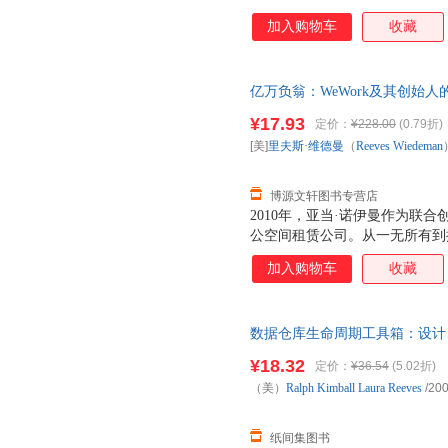
加入购物车
收藏
亿万负翁：WeWork及其创始人
（Reeves Wiedeman） 
¥17.93
定价：
¥228.00
(0.79折)
退换】
[美]
里夫斯·维德曼
（
Reeves
Wiedeman
博源文轩图书专营店
2010年，亚当·诺伊曼作为联合
公空间租赁公司。从一无所有到拥
间。 2019年，WeWork估值
加入购物车
收藏
元，跃升美国创业公司估值首位
元，成为世界上富有的人之一。 
的技术支撑，亚当宣称要改变世
数据仓库生命周期工具箱：设计
售员”试图凭借自己的个人魅力赢
务核心究竟是什么。 在公司估值
¥18.32
定价：
¥36.54
(5.02折)
WeWork上市失败，亚当下台，
（美）
Ralph
Kimball
Laura
Reeves
/200
有新空间的租赁，因无力支付遣散
新冠疫情的爆发，更是让亚当彻
纸间集图书