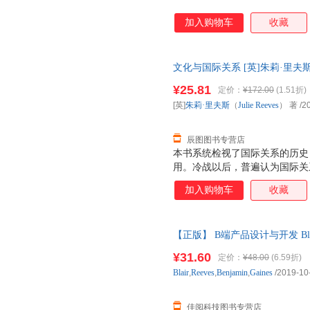
加入购物车
收藏
文化与国际关系 [英]朱莉·里夫斯（Juli
版社 【速开发票，优质售后，
¥25.81
定价：
¥172.00
(1.51折)
[英]
朱莉·里夫斯
（
Julie
Reeves
） 著
/2
辰图图书专营店
本书系统检视了国际关系的历史
用。冷战以后，普遍认为国际关
历史上对文化的不同理解，挑战
加入购物车
收藏
【正版】 B端产品设计与开发 Blair,
97875198362 正版图书，
¥31.60
定价：
¥48.00
(6.59折)
Blair
,
Reeves
,
Benjamin
,
Gaines
/2019-10
佳阅科技图书专营店