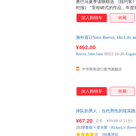
奥巴马夏季读物精选 《纽约客
时报》 “里程碑式的作品，年度
们遇到的难题，也是我们共同的
加入购物车
收藏
海外直订Sims Reeves, His Lif
回忆
¥462.00
Reeves
,
John
Sims
/2022-10-26
/
Legare
中华商务进口图书旗舰店
加入购物车
收藏
掉队的男人：当代男性的现实困
年度图书，纽约时报年度重要作
¥67.20
定价：
¥79.00
(8.51折)
代，男性岗位首当其冲，他们面
[英]
理查德·V.里夫斯
（
Richard
,V.,
Reeve
384条评论