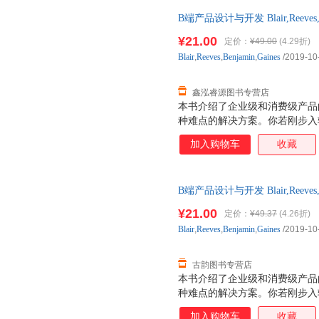
B端产品设计与开发 Blair,Reeve
全国三仓发货，物流便捷，下单
¥21.00
定价：
¥49.00
(4.29折)
Blair
,
Reeves
,
Benjamin
,
Gaines
/2019-10
鑫泓睿源图书专营店
本书介绍了企业级和消费级产品
种难点的解决方案。你若刚步入
内容，相关建议非常多，但大都
加入购物车
收藏
量软件，要面对一系列非常不同
工作实际，为有意向加入繁荣的
快速发展的企业工作的产品经理
B端产品设计与开发 Blair,Reeve
（和期望）产品管理能真正推动业务发展。”
全国三仓发货，物流便捷，下单
Commerce Cloud平台产品管
¥21.00
定价：
¥49.37
(4.26折)
Blair
,
Reeves
,
Benjamin
,
Gaines
/2019-10
古韵图书专营店
本书介绍了企业级和消费级产品
种难点的解决方案。你若刚步入
内容，相关建议非常多，但大都
加入购物车
收藏