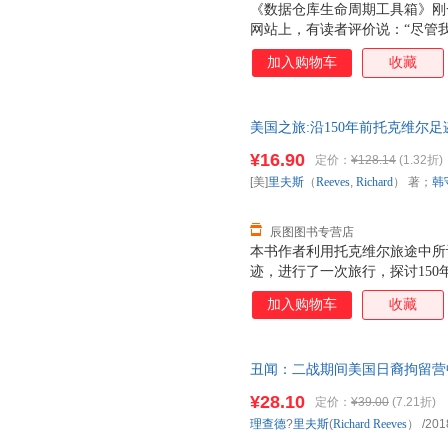
《数据仓库生命周期工具箱》刚一问世
网站上，有读者评价说：“尽管
中经验，但我认为本书才是解决
加入购物车
收藏
的参考信息源。”还有读者认为
据仓库的设计、实现、运行、维
探讨了两个主题，一个是业务维
美国之旅:沿150年前托克维尔足迹重游
构。本书的主要读者对象应该是
著；韩守信 译 中国对外翻译 
人员或者管理人员。本书略微偏
¥16.90
定价：
¥128.14
(1.32折)
[美]
里夫斯
（
Reeves
,
Richard
） 著；
韩
辰图图书专营店
本书作者利用托克维尔旅途中所
迹，进行了一次旅行，探讨15
特性发生了什么变化，以及当今
加入购物车
收藏
丑闻：二战期间美国日裔拘留营
¥28.10
定价：
¥39.00
(7.21折)
理查德
?
里夫斯
(
Richard
Reeves
）
/201