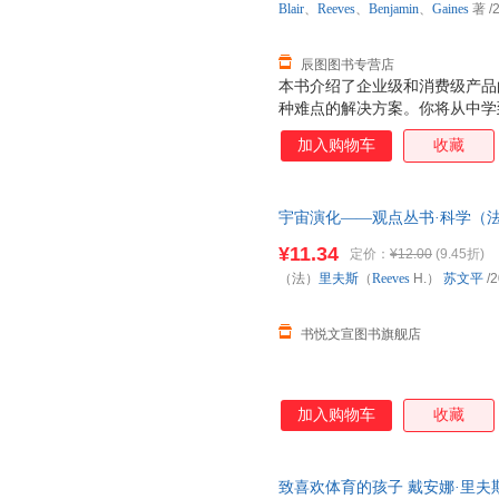
Blair
、
Reeves
、
Benjamin
、
Gaines
著
/
辰图图书专营店
本书介绍了企业级和消费级产品
种难点的解决方案。你将从中学
识和行业知识。 本书重点探讨以
加入购物车
收藏
级产品经理的主要挑战。 l 高
理解用户为什么购买、安装使用和
工作经验，再为其开发软件，将非
宇宙演化——观点丛书·科学（法）
业发展方向的认识。
版社[正版微瑕] 正版微瑕,自有
¥11.34
定价：
¥12.00
(9.45折)
可开发票,放心选购
（法）
里夫斯
（
Reeves
H.）
苏文平
/2
书悦文宣图书旗舰店
加入购物车
收藏
致喜欢体育的孩子 戴安娜·里夫斯（