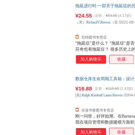
拖延进行时:一部关于拖延症的历
RichardV.Reeves（安电子工业出
¥24.55
定价：
¥59.00
(4.17折)
（美）
RichardV.Reeves
（安
/2021-08
百特图书专营店
“拖延症”是什么？ “拖延症”是
芬奇也有拖延症？ 很多历史上
生、大部分的工作者都有拖延症。拖
加入购物车
收藏
到最后一刻，绝对不会着急去做
拖延是一种心理，它也不是今天
久，你了解的著名作家、科学家
数据仓库生命周期工具箱：设计
的是正视拖延，解决拖延。如果
吧。
¥16.88
定价：
¥119.60
(1.42折)
[美]
Ralph
Kimball
Laura
Reeves
/2004-
乐读书香图书专营店
刚一问世，好评如潮。在Barnes
我在项目管理和数据建模方面积
决有关项目管理和数据仓库生命
加入购物车
收藏
为“本书要比版更加物有所值，