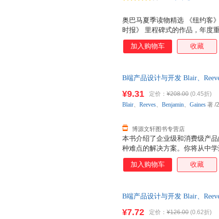
奥巴马夏季读物精选 《纽约客
时报》 里程碑式的作品，年度
遇到的难题，也是我们共同的困
加入购物车
收藏
B端产品设计与开发 Blair、Reeves、B
国电力出 【速开发票，优质售
¥9.31
定价：
¥208.00
(0.45折)
Blair
、
Reeves
、
Benjamin
、
Gaines
著
/
博源文轩图书专营店
本书介绍了企业级和消费级产品
种难点的解决方案。你将从中学
识和行业知识。 本书重点探讨以
加入购物车
收藏
级产品经理的主要挑战。 l 高
理解用户为什么购买、安装使用和
工作经验，再为其开发软件，将非
B端产品设计与开发 Blair、Reeves、B
业发展方向的认识。
国电力出 【速开发票，优质售
¥7.72
定价：
¥126.00
(0.62折)