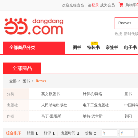
新
购物车
欢迎光临当当，请
登录
成为会员
窗
口
打
开
无
障
热搜:
新时代
碍
有兽焉全集
说
全部商品分类
图书
特装书
亲签书
电子书
明
页
面,
按
全部商品
Ctrl
加
波
全部
>
图书
>
Reeves
浪
键
分类
英文原版书
计算机/网络
童书
打
开
医学
文学
历史
出版社
人民邮电出版社
电子工业出版社
导
中小学用书
自然科学
教材
盲
北京科学技术出版社
中信出版社
人民卫
作者
马丁·里维斯
纳特·汉拿斯
韩阳
模
法律
心理学
成功/励
式
华东师范大学出版社
中国对外翻译出版公司
华夏出
贾文浩
日文原版书
浙江教育出版社
综合排序
销量
好评
出版时间
价格
-