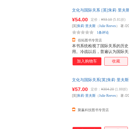
文化与国际关系 [英]朱莉·里夫斯（J
票，优质售后，支持7天无理由
¥54.00
定价：
¥93.10
(5.81折)
[英]
朱莉·里夫斯
（
Julie
Reeves
） 著
/2
1条评论
佰拓图书专营店
本书系统检视了国际关系的历史
用。冷战以后，普遍认为国际关
历史上对文化的不同理解，挑战
加入购物车
收藏
文化与国际关系[英]朱莉·里夫斯（Ju
9787508093468 正版旧
¥57.00
定价：
¥304.20
(1.88折)
[英]
朱莉·里夫斯
（
Julie
Reeves
） 著
/2
聚赢科技图书专营店