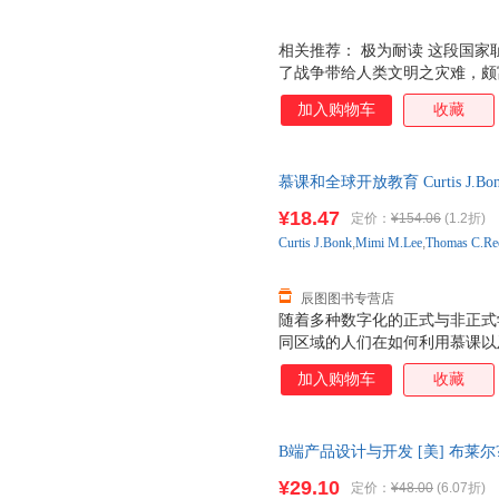
相关推荐： 极为耐读 这段国家
了战争带给人类文明之灾难，颇
报》书评) 历史证明，那段监禁
加入购物车
收藏
训 作者尤善描述那段监禁之社会
二次世界大战期间，十二万余名
其中大多数人是美国公民。多年
慕课和全球开放教育 Curtis J.Bonk,
于各种逸闻之妙用，个人之困苦
学出版社 【速开发票，优质售
史诗。 ――《波士顿环球报》 
¥18.47
定价：
¥154.06
(1.2折)
榜单和《纽约时报》书评编辑。
Curtis
J.Bonk
,
Mimi
M.Lee
,
Thomas
C.Re
美遭政府羁押的史实。它不仅揭
也
辰图图书专营店
随着多种数字化的正式与非正式
同区域的人们在如何利用慕课以
者、政治家以及许多其他利益相
加入购物车
收藏
成果，以及如何对这些计划进行
进步迫使许多机构和组织去应对
如，学习的认证和鉴定、质量标
B端产品设计与开发 [美] 布莱尔?里
作为回应，《慕课和全球开放教
斯（Benjamin Gai
如何实施慕课和开放教育的。同
¥29.10
定价：
¥48.00
(6.07折)
（technology-enabled l