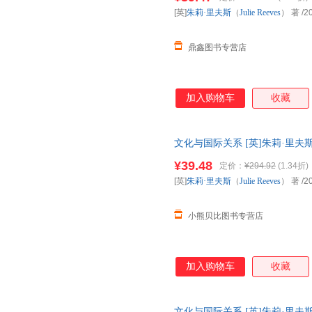
[英]
朱莉·里夫斯
（
Julie
Reeves
） 著
/2
鼎鑫图书专营店
加入购物车
收藏
文化与国际关系 [英]朱莉·里夫斯（J
步销售，请咨询客服查询库存后
¥39.48
定价：
¥294.92
(1.34折)
[英]
朱莉·里夫斯
（
Julie
Reeves
） 著
/2
小熊贝比图书专营店
加入购物车
收藏
文化与国际关系 [英]朱莉·里夫斯（J