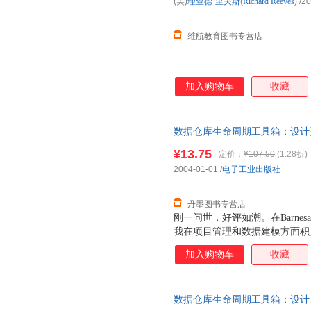
(美)
理查德·里夫斯
(
Richard
Reeves
)
/20
维航教育图书专营店
加入购物车
收藏
数据仓库生命周期工具箱：设计开发
Kimball Laura Reeves,
¥13.75
定价：
¥107.50
(1.28折)
2004-01-01
/
电子工业出版社
丹墨图书专营店
刚一问世，好评如潮。在Barnes
我在项目管理和数据建模方面积
决有关项目管理和数据仓库生命
加入购物车
收藏
为“本书要比版更加物有所值，
维护和管理等方面的几乎所有问
维生命周期方法。另一个是数据
数据仓库生命周期工具箱：设计
那些从事数据仓库的创建和管理