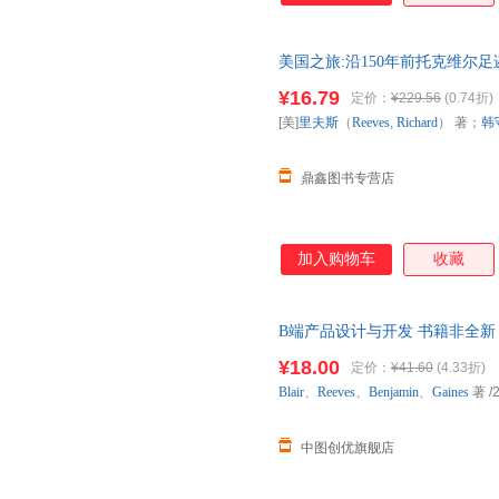
维护和管理等方面的几乎所有问
维生命周期方法。另一个是数据
美国之旅:沿150年前托克维尔足迹重游
那些从事数据仓库的创建和管理
著；韩守信 译 中国对外翻译 
向技术。
¥16.79
定价：
¥229.56
(0.74折)
电子发票。
[美]
里夫斯
（
Reeves
,
Richard
） 著；
韩
鼎鑫图书专营店
加入购物车
收藏
B端产品设计与开发 书籍非全新 
¥18.00
定价：
¥41.60
(4.33折)
Blair
、
Reeves
、
Benjamin
、
Gaines
著
/
中图创优旗舰店