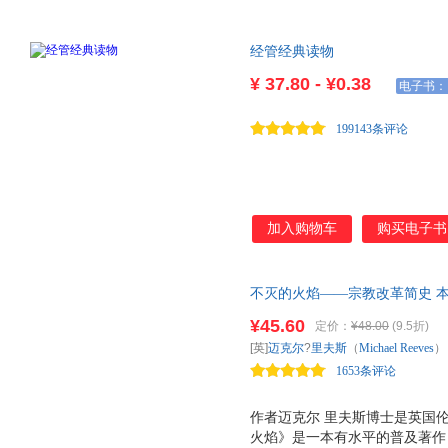
经管经典读物
¥
37.80 - ¥0.38
电子书：
199143条评论
加入购物车
购买电子书
不灭的火焰——宗教改革简史 本
动重要人物和思潮的历史。
¥45.60
定价：
¥48.00
(9.5折)
[英]
迈克尔
?
里夫斯
（
Michael
Reeves
）
1653条评论
作者迈克尔 里夫斯博士是英国
火焰》是一本有水平的普及著作