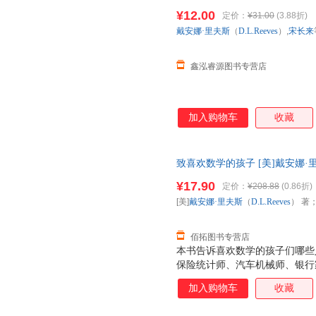
【正版】 全国三仓发货，物流
¥12.00
定价：
¥31.00
(3.88折)
戴安娜·里夫斯
（
D.L.Reeves
）,
宋长来
鑫泓睿源图书专营店
加入购物车
收藏
致喜欢数学的孩子 [美]戴安娜·里
译 辽宁教育出版社 【速开发票
¥17.90
定价：
¥208.88
(0.86折)
[美]
戴安娜·里夫斯
（
D.L.Reeves
） 著
佰拓图书专营店
本书告诉喜欢数学的孩子们哪些
保险统计师、汽车机械师、银行
加入购物车
收藏