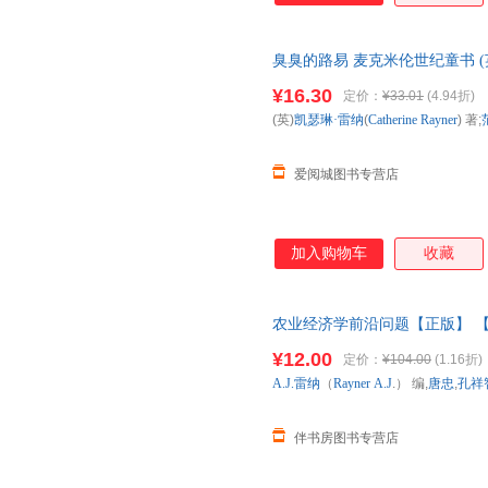
臭臭的路易 麦克米伦世纪童书 (英)凯瑟
译 著 二十一世纪出版 新华书
¥16.30
定价：
¥33.01
(4.94折)
购优惠咨询在线客服！
(英)
凯瑟琳·雷纳
(
Catherine
Rayner
) 著;
爱阅城图书专营店
加入购物车
收藏
农业经济学前沿问题【正版】 
¥12.00
定价：
¥104.00
(1.16折)
A.J.雷纳
（
Rayner
A.J
.） 编,
唐忠
,
孔祥
伴书房图书专营店