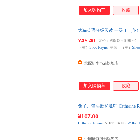
加入购物车
收藏
大猫英语分级阅读.一级.1 （英）Sho
外语教学与研究出版社
¥45.40
定价：
¥65.00
(6.99折)
（英）
Shoo
Rayner
等著，（英）
Shoo
北配新华书店旗舰店
加入购物车
收藏
兔子、猫头鹰和狐狸 Catherine Ray
Dexter 国外库房发货, 通常付款
¥107.00
Catherine
Rayner
/2023-04-06
/
Walker 
中国进口图书旗舰店