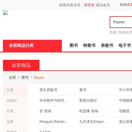
新
购物车
欢迎光临当当，请
登录
成为会员
窗
口
打
开
无
障
热搜:
怪杰佐
碍
谎
吾辈如神
说
全部商品分类
图书
特装书
亲签书
电子书
明
页
面,
按
全部商品
Ctrl
加
波
全部
>
图书
>
Rayner
浪
键
分类
英文原版书
童书
中小学
打
开
经济
外语
教材
出版社
外语教学与研究出版社
新星出版社
中国税
导
文学
科普读物
自然科
盲
新蕾出版社
北京师范大学出版社
广东经
作者
舒·雷纳
凯瑟琳·雷纳
范晓星
模
工具书
港台圖書
式
北京大学出版社
品牌
Penguin Random House
九天译文Empyrean Translation
蒲公英