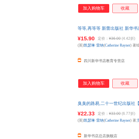
加入购物车
收藏
等等,再等等 新蕾出版社 新华
团购优惠咨询在线客服！
¥15.90
定价：
¥36.00
(4.42折)
(英)
凯瑟琳·雷纳
(
Catherine
Rayner
) 著绘
四川新华书店教育专营店
加入购物车
收藏
臭臭的路易,二十一世纪出版社【
发票 多仓就近发货 85%城市次日
¥22.33
定价：
¥33.00
(6.77折)
(英)
凯瑟琳·雷纳
(
Catherine
Rayner
) 著;
新华书店总店旗舰店