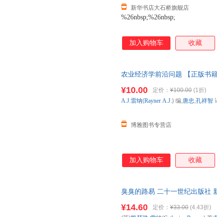
新华书店大石桥旗舰店
%26nbsp;%26nbsp;
加入购物车
收藏
农业经济学前沿问题 【正版书
¥10.00
定价：
¥100.00
(1折)
A.J.雷纳
(
Rayner
A.J
.) 编,
唐忠
,
孔祥智
博雅图书专营店
加入购物车
收藏
臭臭的路易 二十一世纪出版社 
达，团购优惠咨询在线客服！
¥14.60
定价：
¥33.00
(4.43折)