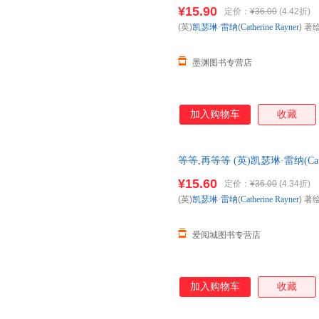
店正版，多仓就近发货，85%
¥15.90
定价：
¥36.00
(4.42折)
(英)
凯瑟琳·雷纳
(
Catherine
Rayner
) 著绘
墨渊图书专营店
加入购物车
收藏
等等,再等等 (英)凯瑟琳·雷纳(Cath
版社 新华书店正版，多仓就近
¥15.60
定价：
¥36.00
(4.34折)
服！
(英)
凯瑟琳·雷纳
(
Catherine
Rayner
) 著绘
爱阅城图书专营店
加入购物车
收藏