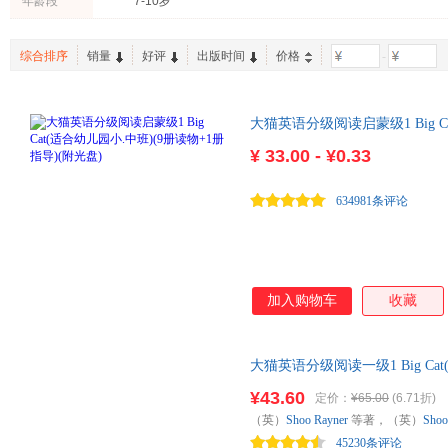
年龄段
7-10岁
综合排序
销量
好评
出版时间
价格
-
大猫英语分级阅读启蒙级1 Big C
光盘)
¥
33.00 - ¥0.33
634981条评论
加入购物车
收藏
大猫英语分级阅读一级1 Big C
+MP3光盘）点读版 重点课题 
¥43.60
定价：
¥65.00
(6.71折)
验用书，为4-15岁中国少年儿
（英）
Shoo
Rayner
等著，（英）
Shoo
45230条评论