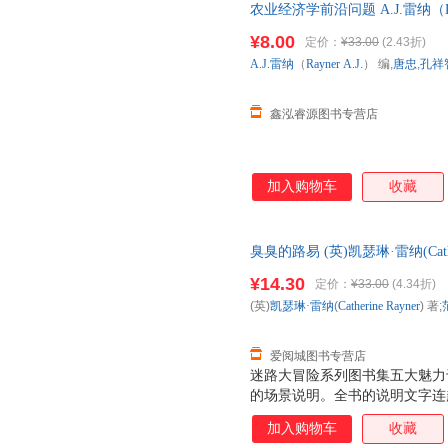
农业经济学前沿问题 A.J.雷纳（Ra
版社【正版书】 全国三仓发货
¥8.00
定价：
¥33.00
(2.43折)
A.J.雷纳
（
Rayner
A.J
.） 编,
唐忠
,
孔祥
鑫泓睿源图书专营店
加入购物车
收藏
臭臭的路易 (英)凯瑟琳·雷纳(Cathe
出版社 新华书店正版，多仓就
¥14.30
定价：
¥33.00
(4.34折)
客服！
(英)
凯瑟琳·雷纳
(
Catherine
Rayner
) 著;
爱阅城图书专营店
迷路大冒险系列图书集五大魅力
的场景说明。全书的说明文字连
跟着迷宫一起捉迷藏。 2. 每
加入购物车
收藏
据箭头的指示和迷宫规则，找出