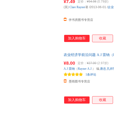
¥7.49
定价：
¥94.98
(0.79折)
(英)
Clare
Rayner
著
/2013-06-01
/
企业
伴书房图书专营店
加入购物车
收藏
农业经济学前沿问题 A.J.雷纳（Ra
版社【正版】 全国三仓发货，
¥8.00
定价：
¥27.00
(2.97折)
A.J.雷纳
（
Rayner
A.J
.） 编,
唐忠
,
孔祥
1条评论
墨雨图书专营店
加入购物车
收藏