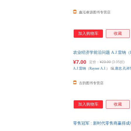
鑫泓睿源图书专营店
加入购物车
收藏
农业经济学前沿问题 A.J.雷纳（Ra
版社【正版】 全国三仓发货，
¥7.00
定价：
¥23.00
(3.05折)
A.J.雷纳
（
Rayner
A.J
.） 编,
唐忠
,
孔祥
古韵图书专营店
加入购物车
收藏
零售冠军 : 新时代零售商赢得
子发票】