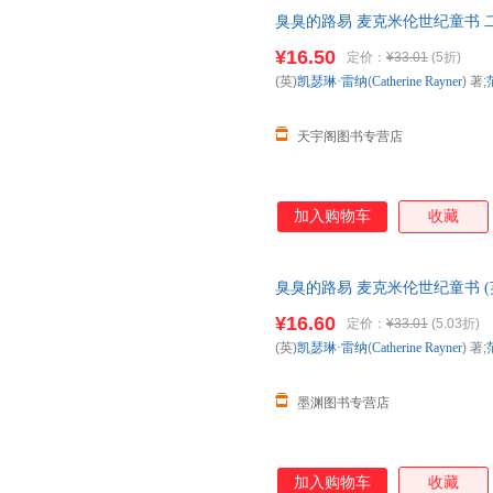
臭臭的路易 麦克米伦世纪童书 
发货，85%城市次日达，团购
¥16.50
定价：
¥33.01
(5折)
(英)
凯瑟琳·雷纳
(
Catherine
Rayner
) 著;
天宇阁图书专营店
加入购物车
收藏
臭臭的路易 麦克米伦世纪童书 (英)凯瑟
译 著 新华书店正版，多仓就近
¥16.60
定价：
¥33.01
(5.03折)
服！
(英)
凯瑟琳·雷纳
(
Catherine
Rayner
) 著;
墨渊图书专营店
加入购物车
收藏