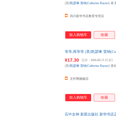
(英)
凯瑟琳·雷纳
(
Catherine
Rayner
) 著;
都附上了名称，可以让孩子们在
生物知识。
四川新华书店教育专营店
加入购物车
收藏
等等,再等等 (英)凯瑟琳·雷纳(Cath
版，多仓就近发货，85%城市
¥17.30
定价：
¥36.00
(4.81折)
(英)
凯瑟琳·雷纳
(
Catherine
Rayner
) 著绘
文轩网旗舰店
加入购物车
收藏
石中女神 新星出版社 新华书店