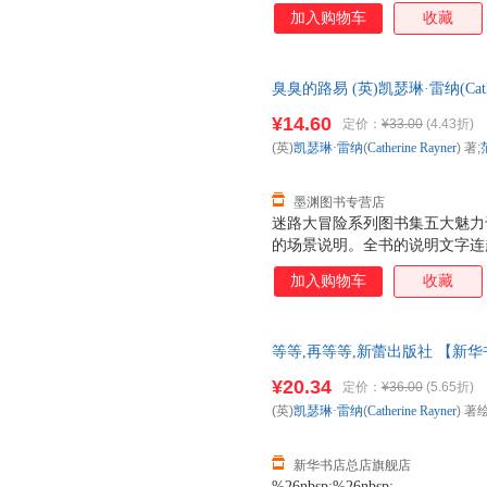
跟着迷宫一起捉迷藏。 2. 每
加入购物车
收藏
据箭头的指示和迷宫规则，找出
可击的场景中其实隐藏着很多图
力，才能将它们一一找出来，不
臭臭的路易 (英)凯瑟琳·雷纳(Cathe
很多知识谜题，由浅入深，目录
版，多仓就近发货，85%城市
题，图书最后还有谜题之外的谜
¥14.60
定价：
¥33.00
(4.43折)
幅图里的都会配有各种知识的图
(英)
凯瑟琳·雷纳
(
Catherine
Rayner
) 著;
都附上了名称，可以让孩子们在
生物知识。
墨渊图书专营店
迷路大冒险系列图书集五大魅力
的场景说明。全书的说明文字连
跟着迷宫一起捉迷藏。 2. 每
加入购物车
收藏
据箭头的指示和迷宫规则，找出
可击的场景中其实隐藏着很多图
力，才能将它们一一找出来，不
等等,再等等,新蕾出版社 【新
很多知识谜题，由浅入深，目录
多仓就近发货 85%城市次日送达！
题，图书最后还有谜题之外的谜
¥20.34
定价：
¥36.00
(5.65折)
幅图里的都会配有各种知识的图
(英)
凯瑟琳·雷纳
(
Catherine
Rayner
) 著绘
都附上了名称，可以让孩子们在
生物知识。
新华书店总店旗舰店
%26nbsp;%26nbsp;