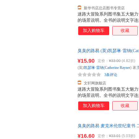
新华书店总店图书专营店
迷路大冒险系列图书集五大魅力
的场景说明。全书的说明文字连
跟着迷宫一起捉迷藏。 2. 每
加入购物车
收藏
据箭头的指示和迷宫规则，找出
可击的场景中其实隐藏着很多图
力，才能将它们一一找出来，不
臭臭的路易 (英)凯瑟琳·雷纳(Cath
很多知识谜题，由浅入深，目录
多仓就近发货，85%城市次日
题，图书最后还有谜题之外的谜
¥15.90
定价：
¥33.00
(4.82折)
幅图里的都会配有各种知识的图
(英)
凯瑟琳·雷纳
(
Catherine
Rayner
) 著;
都附上了名称，可以让孩子们在
3条评论
生物知识。
文轩网旗舰店
迷路大冒险系列图书集五大魅力
的场景说明。全书的说明文字连
跟着迷宫一起捉迷藏。 2. 每
加入购物车
收藏
据箭头的指示和迷宫规则，找出
可击的场景中其实隐藏着很多图
力，才能将它们一一找出来，不
臭臭的路易 麦克米伦世纪童书 
很多知识谜题，由浅入深，目录
发货，85%城市次日达，团购
题，图书最后还有谜题之外的谜
¥16.60
定价：
¥33.01
(5.03折)
幅图里的都会配有各种知识的图