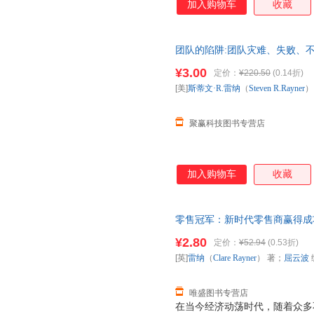
加入购物车
收藏
团队的陷阱:团队灾难、失败、
录[美]斯蒂文·R.雷纳（Steve
¥3.00
定价：
¥220.50
(0.14折)
套，电子发票！
[美]
斯蒂文·R.雷纳
（
Steven
R.Rayner
）
聚赢科技图书专营店
加入购物车
收藏
零售冠军：新时代零售商赢得成功的10
著；屈云波 编；夏金彪 译 97
¥2.80
定价：
¥52.94
(0.53折)
换】
[英]
雷纳
（
Clare
Rayner
） 著；
屈云波
唯盛图书专营店
在当今经济动荡时代，随着众多