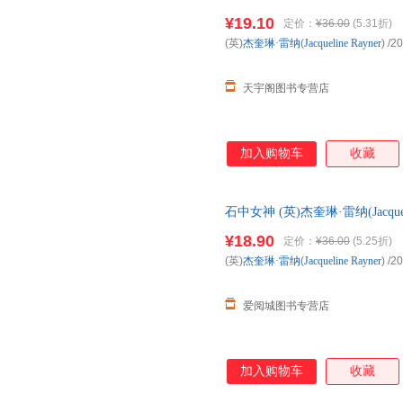
优惠咨询在线客服！
¥19.10
定价：
¥36.00
(5.31折)
(英)
杰奎琳·雷纳
(
Jacqueline
Rayner
)
/20
天宇阁图书专营店
加入购物车
收藏
石中女神 (英)杰奎琳·雷纳(Jacque
书店正版，多仓就近发货，85
¥18.90
定价：
¥36.00
(5.25折)
(英)
杰奎琳·雷纳
(
Jacqueline
Rayner
)
/20
爱阅城图书专营店
加入购物车
收藏