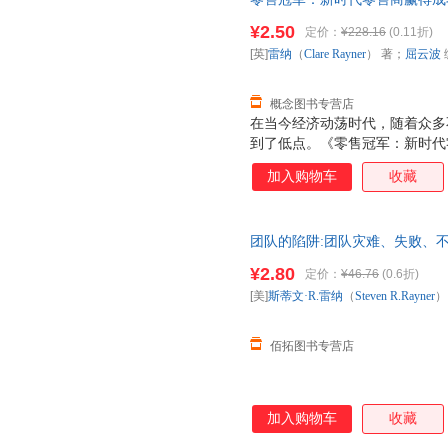
金步骤》中每一个步骤分别以宜
著；屈云波 编；夏金彪 译 97
名零售商和小型零售商为例进行
¥2.50
定价：
¥228.16
(0.11折)
换】
很多实用的阅读资源和模板，供
[英]
雷纳
（
Clare
Rayner
） 著；
屈云波
去。
概念图书专营店
在当今经济动荡时代，随着众多
到了低点。《零售冠军：新时代
济动荡时代的零售商们提供了应
加入购物车
收藏
·明确目标和使命 ·定位 ·找到
策略 ·制定渠道和选址策略 ·设
和控制 ·建立高效的支持体系 
团队的陷阱:团队灾难、失败、
金步骤》中每一个步骤分别以宜
录 [美]斯蒂文·R.雷纳（Stev
名零售商和小型零售商为例进行
¥2.80
定价：
¥46.76
(0.6折)
退换】
很多实用的阅读资源和模板，供
[美]
斯蒂文·R.雷纳
（
Steven
R.Rayner
）
去。
佰拓图书专营店
加入购物车
收藏