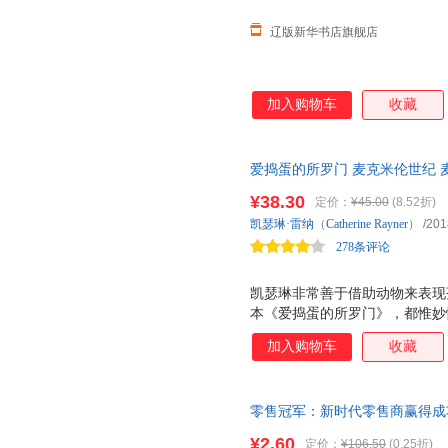
课题 中国中小学
辽版新华书店旗舰店
加入购物车
收藏
爱捣蛋的所罗门 麦克米伦世纪 
¥38.30
定价：
¥45.00
(8.52折)
凯瑟琳·雷纳
（
Catherine
Rayner
）
/201
278条评论
凯瑟琳非常善于借助动物来表现
本《爱捣蛋的所罗门》，都惟妙
的一面，她通过细致地描绘动物
加入购物车
收藏
也展现的一览无余。 家长们看
那个捣蛋鬼嘛！ 或者 这不就是
一定会有强烈的情感共鸣，因为
零售冠军：新时代零售商赢得成功的10
也期待能遇到另一个 捣蛋鬼 ！
著；屈云波 编；夏金彪 译【正
故事的能力非常高超且巧妙。当
¥2.60
定价：
¥106.50
(0.25折)