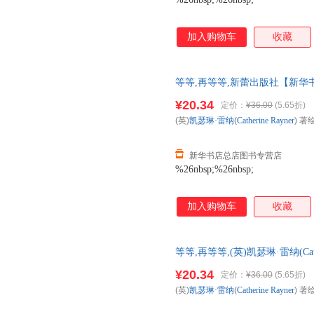
加入购物车
收藏
等等,再等等,新蕾出版社【新华
仓就近发货 85%城市次日送达！团购
¥20.34
定价：
¥36.00
(5.65折)
(英)
凯瑟琳·雷纳
(
Catherine
Rayner
) 著绘
新华书店总店图书专营店
%26nbsp;%26nbsp;
加入购物车
收藏
等等,再等等,(英)凯瑟琳·雷纳(Cath
【新华书店自营店】 新华正版全
¥20.34
定价：
¥36.00
(5.65折)
达！团购优惠咨询：1328417850
(英)
凯瑟琳·雷纳
(
Catherine
Rayner
) 著绘