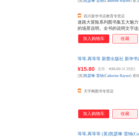
(英)
凯瑟琳·雷纳
(
Catherine
Rayner
) 著;
四川新华书店教育专营店
迷路大冒险系列图书集五大魅力
的场景说明。全书的说明文字连
跟着迷宫一起捉迷藏。 2. 每
加入购物车
收藏
据箭头的指示和迷宫规则，找出
可击的场景中其实隐藏着很多图
力，才能将它们一一找出来，不
等等,再等等 新蕾出版社 新华
很多知识谜题，由浅入深，目录
团购优惠咨询在线客服！
题，图书最后还有谜题之外的谜
¥15.80
定价：
¥36.00
(4.39折)
幅图里的都会配有各种知识的图
(英)
凯瑟琳·雷纳
(
Catherine
Rayner
) 著绘
都附上了名称，可以让孩子们在
生物知识。
天宇阁图书专营店
加入购物车
收藏
等等,再等等 (英)凯瑟琳·雷纳(Cath