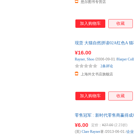
悠尔图书专营店
加入购物车
收藏
现货 大猫自然拼读02A红色A 猫和狗在一
文原版 上海外文 97 现货
¥16.00
Rayner
,
Shoo
/2006-09-01
/
Harper Col
2条评论
上海外文书店旗舰店
加入购物车
收藏
零售冠军 : 新时代零售商赢得成功的1
管理出版社【正版】 全国三仓
¥6.00
定价：
¥27.00
(2.23折)
(英)
Clare
Rayner
著
/2013-06-01
/
企业