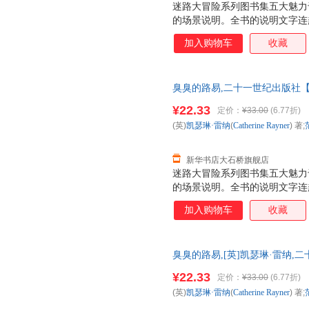
迷路大冒险系列图书集五大魅力
的场景说明。全书的说明文字连
跟着迷宫一起捉迷藏。 2. 每
加入购物车
收藏
据箭头的指示和迷宫规则，找出
可击的场景中其实隐藏着很多图
力，才能将它们一一找出来，不
臭臭的路易,二十一世纪出版社【
很多知识谜题，由浅入深，目录
多仓就近发货 85%城市次日送达！
题，图书最后还有谜题之外的谜
¥22.33
定价：
¥33.00
(6.77折)
幅图里的都会配有各种知识的图
(英)
凯瑟琳·雷纳
(
Catherine
Rayner
) 著;
都附上了名称，可以让孩子们在
生物知识。
新华书店大石桥旗舰店
迷路大冒险系列图书集五大魅力
的场景说明。全书的说明文字连
跟着迷宫一起捉迷藏。 2. 每
加入购物车
收藏
据箭头的指示和迷宫规则，找出
可击的场景中其实隐藏着很多图
力，才能将它们一一找出来，不
臭臭的路易,[英]凯瑟琳·雷纳
版图书 正规发票 多仓就近发货
¥22.33
定价：
¥33.00
(6.77折)
13284178503
(英)
凯瑟琳·雷纳
(
Catherine
Rayner
) 著;