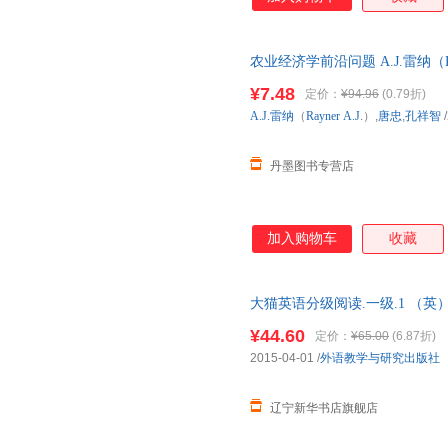
农业经济学前沿问题 A.J.雷纳（Ra
9787801172952
¥7.48
定价：
¥94.96
(0.79折)
A.J.雷纳
（
Rayner
A.J
.）,
唐忠
,
孔祥智
/
丹墨图书专营店
加入购物车
收藏
大猫英语分级阅读.一级.1 （英）Sho
外语教学与研究出版社
¥44.60
定价：
¥65.00
(6.87折)
2015-04-01
/
外语教学与研究出版社
辽宁新华书店旗舰店