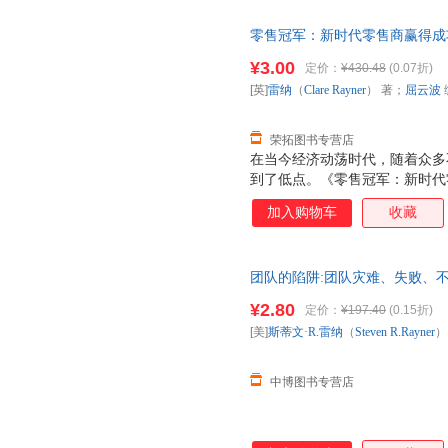
零售冠军：新时代零售商赢得成功的10
著；屈云波 编；夏金彪 译企业
¥3.00
定价：
¥430.48
(0.07折)
套，电子发票！
[英]
雷纳
（
Clare
Rayner
） 著；
屈云波
荣拓图书专营店
在当今经济动荡时代，随着众多
到了低点。《零售冠军：新时代
济动荡时代的零售商们提供了应
加入购物车
收藏
·明确目标和使命 ·定位 ·找到
策略 ·制定渠道和选址策略 ·设
和控制 ·建立高效的支持体系 
团队的陷阱:团队灾难、失败、
金步骤》中每一个步骤分别以宜
录 [美]斯蒂文·R.雷纳（Stev
名零售商和小型零售商为例进行
¥2.80
定价：
¥197.40
(0.15折)
退换】
很多实用的阅读资源和模板，供
[美]
斯蒂文·R.雷纳
（
Steven
R.Rayner
）
去。
中博图书专营店