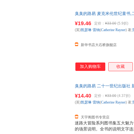
可击的场景中其实隐藏着很多图
力，才能将它们一一找出来，不
臭臭的路易 麦克米伦世纪童书,
很多知识谜题，由浅入深，目录
正版全新 正规发票 多仓就近发
题，图书最后还有谜题之外的谜
¥19.46
定价：
¥33.00
(5.9折)
13284178503
幅图里的都会配有各种知识的图
(英)
凯瑟琳·雷纳
(
Catherine
Rayner
) 著;
都附上了名称，可以让孩子们在
生物知识。
新华书店大石桥旗舰店
加入购物车
收藏
臭臭的路易 二十一世纪出版社 
达，团购优惠咨询在线客服！
¥14.40
定价：
¥33.00
(4.37折)
(英)
凯瑟琳·雷纳
(
Catherine
Rayner
) 著;
天宇阁图书专营店
迷路大冒险系列图书集五大魅力
的场景说明。全书的说明文字连