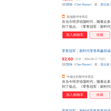
换】
故事已经达到高潮，所罗门将 
[英]
雷纳
（
Clare
Rayner
） 著；
屈云波
正的高潮和彩蛋在后呢，刚才看
凯瑞图书专营店
在当今经济动荡时代，随着众多
到了低点。《零售冠军：新时代
济动荡时代的零售商们提供了应
加入购物车
收藏
·明确目标和使命 ·定位 ·找到
策略 ·制定渠道和选址策略 ·设
和控制 ·建立高效的支持体系 
零售冠军：新时代零售商赢得成功的10
金步骤》中每一个步骤分别以宜
著；屈云波 编；夏金彪 译 企
名零售商和小型零售商为例进行
¥2.60
定价：
¥34.36
(0.76折)
无理由退换】
很多实用的阅读资源和模板，供
[英]
雷纳
（
Clare
Rayner
） 著；
屈云波
去。
中领文轩图书专营店
在当今经济动荡时代，随着众多
到了低点。《零售冠军：新时代
济动荡时代的零售商们提供了应
加入购物车
收藏
·明确目标和使命 ·定位 ·找到
策略 ·制定渠道和选址策略 ·设
和控制 ·建立高效的支持体系 
零售冠军：新时代零售商赢得成功的10