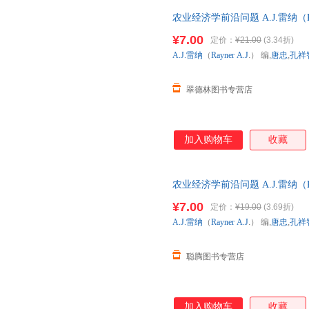
农业经济学前沿问题 A.J.雷纳（Ra
版社，【正版可开发票】 全国
¥7.00
定价：
¥21.00
(3.34折)
A.J.雷纳
（
Rayner
A.J
.） 编,
唐忠
,
孔祥
翠德林图书专营店
加入购物车
收藏
农业经济学前沿问题 A.J.雷纳（Ra
版社，【正版保证】 全国三仓
¥7.00
定价：
¥19.00
(3.69折)
A.J.雷纳
（
Rayner
A.J
.） 编,
唐忠
,
孔祥
聪腾图书专营店
加入购物车
收藏