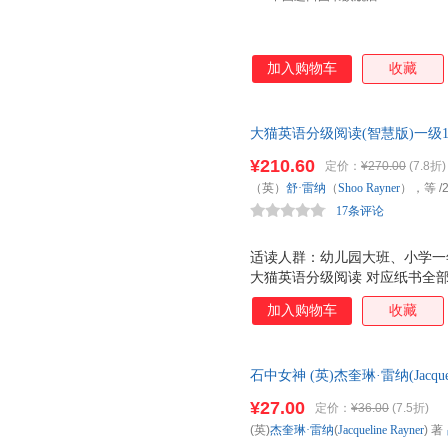
加入购物车
收藏
大猫英语分级阅读(智慧版)一级1+
资源辅助阅读：听音频、看动画
¥210.60
定价：
¥270.00
(7.8折)
读；“听、看、读、练、说、评
（英）
舒·雷纳
（
Shoo
Rayner
），等
/
英语阅读提供有效解决方案！
17条评论
适读人群：幼儿园大班、小学一
大猫英语分级阅读 对应纸书全
大模块，即听音频、看动画、绘
加入购物车
收藏
数字化模块的设计帮助孩子实现
本，掌握英语知识点，有效提升
思维品质。 大猫英语分级阅读
石中女神 (英)杰奎琳·雷纳(Jacquelin
打造，该系列读物主题丰富，画
星出版 正版全新书籍 多仓发货
导》，涵盖阅读指导、拓展活动
¥27.00
定价：
¥36.00
(7.5折)
分级，包含故事类和百科类两大
(英)
杰奎琳·雷纳
(
Jacqueline
Rayner
) 著
研通 点读笔使用），边听边学效