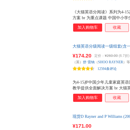
《大猫英语分阅读》系列为4-1
方案 br 为重点课题 中国中小
英国著名分级阅读教育专家Cliff
加入购物车
收藏
和插画家共同打造 br 分为 分级
精准对应《义务教育英语课程标
展需求。 故事 和 百科 二者
大猫英语分级阅读一级组套(含一级1
容，习惯特点。 br 画面精美
版引进柯林斯Big Cat系列
的审美感知，激发学生的表达冲
¥174.20
定价：
¥260.00
(6.7折)
标话题，主题丰富，故事百科兼顾
助低学段学生阅读，中高级别从
（英）
舒·雷纳
（
SHOO
RAYNER
）等
面解决方案。
阅读至纯文字阅读的过渡。 br
12594条评论
为4-15岁中国少年儿童家庭英语
教学提供全面解决方案 br 大
外研社强强联手打造。 br 为
加入购物车
收藏
研制 实验用书。 br 由英国分级阅读
界各地儿童作家和插画家共同打造。
和 自然拼读 （52本）两个子系
现货D Rayner and P Williams (200
课程标准》话题，符合各年龄段学
者兼顾，让学生有机会充分接触
¥171.00
画面精美，充满想象的绘图及视