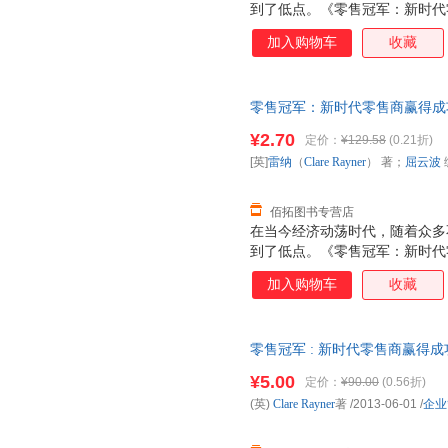
到了低点。《零售冠军：新时代
济动荡时代的零售商们提供了应
加入购物车
收藏
·明确目标和使命 ·定位 ·找到
策略 ·制定渠道和选址策略 ·设
和控制 ·建立高效的支持体系 
零售冠军：新时代零售商赢得成功的10
金步骤》中每一个步骤分别以宜
著；屈云波 编；夏金彪 译 97
名零售商和小型零售商为例进行
¥2.70
定价：
¥129.58
(0.21折)
换】
很多实用的阅读资源和模板，供
[英]
雷纳
（
Clare
Rayner
） 著；
屈云波
去。
佰拓图书专营店
在当今经济动荡时代，随着众多
到了低点。《零售冠军：新时代
济动荡时代的零售商们提供了应
加入购物车
收藏
·明确目标和使命 ·定位 ·找到
策略 ·制定渠道和选址策略 ·设
和控制 ·建立高效的支持体系 
零售冠军 : 新时代零售商赢得成
金步骤》中每一个步骤分别以宜
名零售商和小型零售商为例进行
¥5.00
定价：
¥90.00
(0.56折)
很多实用的阅读资源和模板，供
(英)
Clare
Rayner
著
/2013-06-01
/
企业
去。