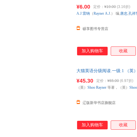
版社【正版书】 全国三仓发货
¥6.00
定价：
¥19.00
(3.16折)
A.J.雷纳
（
Rayner
A.J
.） 编,
唐忠
,
孔祥
硕享图书专营店
加入购物车
收藏
大猫英语分级阅读.一级.1 （英）Sho
9787513556 正版全新书籍 多
¥45.30
定价：
¥65.00
(6.97折)
（英）
Shoo
Rayner
等著，（英）
Shoo
辽版新华书店旗舰店
加入购物车
收藏