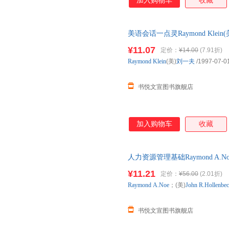
加入购物车
收藏
美语会话一点灵Raymond Kle
瑕,自有库房,消毒发货,品质保障
¥11.07
定价：
¥14.00
(7.91折)
Raymond
Klein
(美)
刘一夫
/1997-07-0
书悦文宣图书旗舰店
加入购物车
收藏
人力资源管理基础Raymond A.Noe；
版社[正版微瑕] 正版微瑕,自有
¥11.21
定价：
¥56.00
(2.01折)
可开发票,放心选购
Raymond
A.Noe
；(美)
John
R.Hollenbe
书悦文宣图书旗舰店