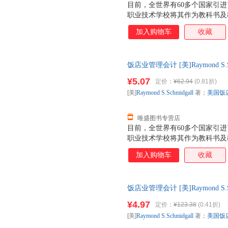
目前，全世界有60多个国家引进了
职业技术学校将其作为教科书及教
机构为饭店35个重要岗位颁发A
加入购物车
收藏
最高的专业等级。中国旅游出版
见识到饭店工作的真正挑战，并
练，它将帮助你全面了解国际现
饭店业管理会计 [美]Raymond S
和管理的专业水准。
97875032202 【速开发票
¥5.07
定价：
¥62.94
(0.81折)
[美]
Raymond
S.Schmidgall
著；
美国饭
唯盛图书专营店
目前，全世界有60多个国家引进了
职业技术学校将其作为教科书及教
机构为饭店35个重要岗位颁发A
加入购物车
收藏
最高的专业等级。中国旅游出版
见识到饭店工作的真正挑战，并
练，它将帮助你全面了解国际现
饭店业管理会计 [美]Raymond S
和管理的专业水准。
【正版】 【速开发票，优质售
¥4.97
定价：
¥123.38
(0.41折)
[美]
Raymond
S.Schmidgall
著；
美国饭