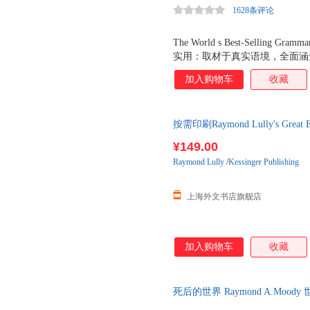
1628条评论
出版社
The World s Best-Selling
实用：取材于真实语境，全面涵
点，方便读者挑选所需内容。 
加入购物车
收藏
法，右页编排相应练习，随学随
中级配有单独练习册。 学习指
有针对性地学习相关单元。 检
按需印刷Raymond Lully's Gr
法，可迅速定位相关讲解。 《
桥初级英语语法练习（第四版中
¥149.00
级，全面修订语法讲解，更新例
Raymond
Lully
/
Kessinger Publishing
的使用语境。 《剑桥初级英语
资源： 24节视频讲解课：通过
上海外文书店旗舰店
加入购物车
收藏
死后的世界 Raymond A.Mo
货，物流便捷，下单秒杀，欢迎