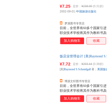
中国旅游出版社978750 正
¥7.25
定价：
¥238.00
(0.31折)
票！
2002-09-01
/
中国旅游出版社
梦溪图书专营店
目前，全世界有60多个国家引进了
职业技术学校将其作为教科书及教
机构为饭店35个重要岗位颁发A
加入购物车
收藏
高的专业等级。中国旅游出版社
识到饭店工作的真正挑战，并能
练，它将帮助你全面了解国际现
饭店业管理会计 [美]Raymond S
和管理的专业水准。
97875032202 【速开发票
¥7.72
定价：
¥203.44
(0.38折)
[美]
Raymond
S.Schmidgall
著；
美国饭
博源文轩图书专营店
目前，全世界有60多个国家引进了
职业技术学校将其作为教科书及教
机构为饭店35个重要岗位颁发A
加入购物车
收藏
最高的专业等级。中国旅游出版
见识到饭店工作的真正挑战，并