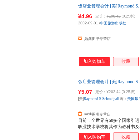
饭店业管理会计 [美]Raymond S
中国旅游出版社 正版旧书，保
¥4.96
定价：
¥198.42
(0.25折)
2002-09-01
/
中国旅游出版社
鼎鑫图书专营店
加入购物车
收藏
饭店业管理会计 [美]Raymond S
97875032202 【速开发票
¥5.07
定价：
¥203.44
(0.25折)
[美]
Raymond
S.Schmidgall
著；
美国饭
中博图书专营店
目前，全世界有60多个国家引进了
职业技术学校将其作为教科书及教
机构为饭店35个重要岗位颁发A
加入购物车
收藏
最高的专业等级。中国旅游出版