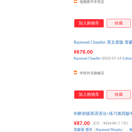
瑞雅图书专营店
加入购物车
收藏
Raymond Chandler 英文原版
of Ameri
¥678.00
Raymond
Chandler
/2022-07-14
/
Librar
华研外语旗舰店
加入购物车
收藏
剑桥初级英语语法+练习第四版中
English Grammar in U
¥87.00
定价：
¥113.00
(7.7折)
列全新升级。语法学习+丰富练
雷蒙德·墨菲
（
Raymond
Murphy
），