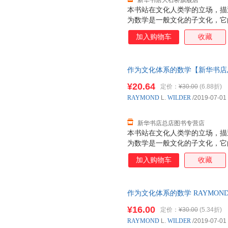
新华书店大石桥旗舰店
本书站在文化人类学的立场，描
为数学是一般文化的子文化，它
的各个成分当成一种向量，这在
加入购物车
收藏
晰地分析和理解支配数学学科发
德一共写了两部著作，第一部著
《作为文化体系的数学》是对《
作为文化体系的数学【新华书店总
发货 85%城市次日送达！团购优惠咨
¥20.64
定价：
¥30.00
(6.88折)
RAYMOND
L.
WILDER
/2019-07-01
新华书店总店图书专营店
本书站在文化人类学的立场，描
为数学是一般文化的子文化，它
的各个成分当成一种向量，这在
加入购物车
收藏
晰地分析和理解支配数学学科发
德一共写了两部著作，第一部著
《作为文化体系的数学》是对《
作为文化体系的数学 RAYMOND L
处理，作者明确提出数学是一个
大学出版社 新华书店正版，多
果，同时又运用文化学的视角和
¥16.00
定价：
¥30.00
(5.34折)
在线客服！
一些十分重要的结论。把数学视
RAYMOND
L.
WILDER
/2019-07-01
数学哲学观，而且能较好地解释