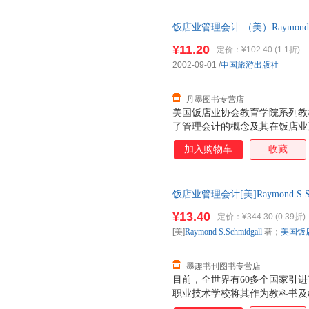
德一共写了两部著作，第一部著
《作为文化体系的数学》是对《
饭店业管理会计 （美）Raymond S
处理，作者明确提出数学是一个
978750322029
果，同时又运用文化学的视角和
¥11.20
定价：
¥102.40
(1.1折)
一些十分重要的结论。把数学视
2002-09-01
/
中国旅游出版社
数学哲学观，而且能较好地解释
现象。
丹墨图书专营店
美国饭店业协会教育学院系列教
了管理会计的概念及其在饭店业
于饭店业经理，而且适用于两年
加入购物车
收藏
应大体熟悉基本会计概念和程序
饭店业管理会计[美]Raymond S.
中国旅游出版社978750 正
¥13.40
定价：
¥344.30
(0.39折)
票！
[美]
Raymond
S.Schmidgall
著；
美国饭
墨趣书刊图书专营店
目前，全世界有60多个国家引进了
职业技术学校将其作为教科书及教
机构为饭店35个重要岗位颁发A