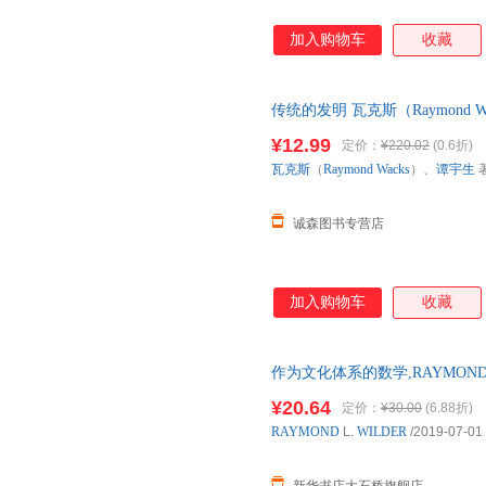
加入购物车
收藏
传统的发明 瓦克斯（Raymond 
保证质量，此书为单本而非一套
¥12.99
定价：
¥220.02
(0.6折)
瓦克斯
（
Raymond
Wacks
）、
谭宇生
诚森图书专营店
加入购物车
收藏
作为文化体系的数学,RAYMOND
店自营店】 新华正版全新 正规
¥20.64
定价：
¥30.00
(6.88折)
优惠咨询：13284178503
RAYMOND
L.
WILDER
/2019-07-01