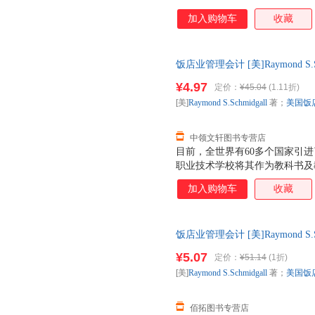
加入购物车
收藏
饭店业管理会计 [美]Raymond S
中国旅游出版社 【速开发票，
¥4.97
定价：
¥45.04
(1.11折)
[美]
Raymond
S.Schmidgall
著；
美国饭
中领文轩图书专营店
目前，全世界有60多个国家引进了
职业技术学校将其作为教科书及教
机构为饭店35个重要岗位颁发A
加入购物车
收藏
最高的专业等级。中国旅游出版
见识到饭店工作的真正挑战，并
练，它将帮助你全面了解国际现
饭店业管理会计 [美]Raymond S
和管理的专业水准。
中国旅游出版社 【速开发票，
¥5.07
定价：
¥51.14
(1折)
[美]
Raymond
S.Schmidgall
著；
美国饭
佰拓图书专营店