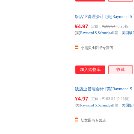
见识到饭店工作的真正挑战，并
练，它将帮助你全面了解国际现
饭店业管理会计 [美]Raymond S
和管理的专业水准。
中国旅游出版社 线上线下同步
¥4.97
定价：
¥198.54
(0.26折)
纷。
[美]
Raymond
S.Schmidgall
著；
美国饭
小熊贝比图书专营店
加入购物车
收藏
饭店业管理会计 [美]Raymond S
中国旅游出版社 线上线下同步
¥4.97
定价：
¥198.54
(0.26折)
纷。
[美]
Raymond
S.Schmidgall
著；
美国饭
弘文图书专营店