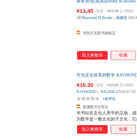
财务管理(美)Raymond M.B
版微瑕,自有库房,消毒发货,品质
¥13.45
定价：
¥69.00
(1.95折)
(美)
Raymond
M.Brooks
；
路蒙佳
/2014
书悦文宣图书旗舰店
加入购物车
收藏
作为文化体系的数学 RAYMOND L
正版，多仓就近发货，85%城
¥16.30
定价：
¥30.00
(5.44折)
RAYMOND
L.
WILDER
/2019-07-01
1条评论
墨渊图书专营店
本书站在文化人类学的立场，描
为数学是一般文化的子文化，它
的各个成分当成一种向量，这在
加入购物车
收藏
晰地分析和理解支配数学学科发