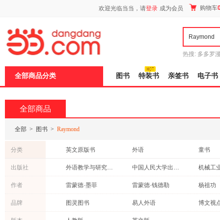
新
购物车
欢迎光临当当，请
登录
成为会员
窗
口
打
开
无
障
热搜:
多多罗
碍
传说
十日终
说
全部商品分类
图书
特装书
亲签书
电子书
明
页
面,
按
全部商品
Ctrl
加
波
全部
>
图书
>
Raymond
浪
键
分类
英文原版书
外语
童书
打
开
社会科学
自然科学
医学
出版社
外语教学与研究出版社
中国人民大学出版社
机械工
导
教材
法律
文学
盲
电子工业出版社
中国旅游出版社
上海译
作者
雷蒙德·墨菲
雷蒙德·钱德勒
杨祖功
模
心理学
政治/军事
经济
式
中国轻工业出版社
人民卫生出版社
海鹰
何源
蔡晓骏
品牌
图灵图书
易人外语
博文视
青春文学
考试
旅游/地
译林出版社
花城出版社
清华大
刘昕
孙志新
苗瑞
中考45套题
保健/养生
艺术
港台圖