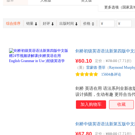
版本
人教版
英文版
中国科学技术出版社
北京美术摄影出版社
北京联
凯斯
司汤达
路易丝·
更多选项（国家及
科普读物
古籍
日文原
社会科学文献出版社
江苏文艺出版社
北京大
张昊
姚向辉
吴骅
烹饪/美食
手工/DIY
法文原
中国华侨出版社
黑龙江教育出版社
河南人
后浪
hans
综合排序
销量
好评
出版时间
价格
-
上海交通大学出版社
国防科技大学出版社
重庆大
上海人民出版社
复旦大学出版社
南京大
国防工业出版社
群众出版社
朝华出
剑桥初级英语语法新第四版中文版赠
中国水利水电出版社
中国宇航出版社
中信出
Grammar in Use )初级
¥60.10
江苏人民出版社
湖北教育出版社
定价：
¥78.00
(7.71折)
习系列全新升级！
（英）
雷蒙德·墨菲
（
Raymond
Murph
15604条评论
剑桥 英语在用 语法系列全新改
设计插图，生动有趣 更符合当
习等数字资源 （扫码获取） 学习体验焕然一
加入购物车
收藏
Grammar Series！ 全球
赢得广泛好评！ 内容实用：取材
构简明：分类解说语法点，方便
剑桥中级英语语法新第五版中文版赠
含初、中、高三个级别，由浅入
Grammar in Use )中级
对开页，左页讲解语法，右页编
¥67.80
定价：
¥88.00
(7.71折)