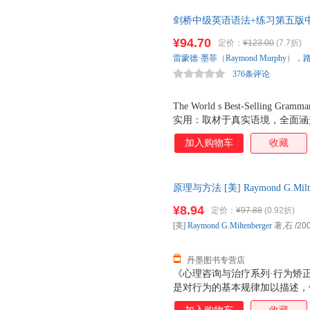
练，它将帮助你全面了解国际现
剑桥中级英语语法+练习第五版中
和管理的专业水准。
English Grammar in U
¥94.70
定价：
¥123.00
(7.7折)
列全新升级。语法学习+丰富练
雷蒙德·墨菲
（
Raymond
Murphy
），
376条评论
The World s Best-Selling
实用：取材于真实语境，全面涵
点，方便读者挑选所需内容。 
加入购物车
收藏
法，右页编排相应练习，随学随
中级配有单独练习册。 学习指
有针对性地学习相关单元。 检
原理与方法 [美] Raymond G.Mi
法，可迅速定位相关讲解。 《
97875019436
桥中级英语语法练习（第五版中
¥8.94
定价：
¥97.88
(0.92折)
级，全面修订语法讲解，更新例
[美]
Raymond
G.Miltenberger
著,石
/20
的使用语境。 《剑桥中级英语
资源： 29节视频讲解课：以归
丹墨图书专营店
《心理咨询与治疗系列·行为矫
是对行为的基本规律加以描述，
的；通过描述行为矫正步骤，指