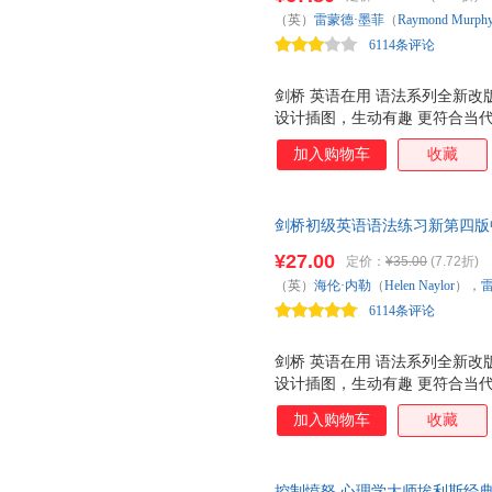
习系列全新升级！
充练习针对某些语法点进行重点
（英）
雷蒙德·墨菲
（
Raymond
Murph
知识，帮助读者找出薄弱环节，
6114条评论
按字母顺序
剑桥 英语在用 语法系列全新改
设计插图，生动有趣 更符合当
习等数字资源 （扫码获取） 学习体验焕然一
加入购物车
收藏
Grammar Series！ 全球
赢得广泛好评！ 内容实用：取材
构简明：分类解说语法点，方便
剑桥初级英语语法练习新第四版中文版(剑
含初、中、高三个级别，由浅入
)初级英语学习者中小学生K 
对开页，左页讲解语法，右页编
¥27.00
定价：
¥35.00
(7.72折)
系列全新升级！
充练习针对某些语法点进行重点
（英）
海伦·内勒
（
Helen
Naylor
），
知识，帮助读者找出薄弱环节，
6114条评论
按字母顺序
与研究出版社
剑桥 英语在用 语法系列全新改
设计插图，生动有趣 更符合当
习等数字资源 （扫码获取） 学习体验焕然一
加入购物车
收藏
Grammar Series！ 全球
赢得广泛好评！ 内容实用：取材
构简明：分类解说语法点，方便
控制愤怒 心理学大师埃利斯经