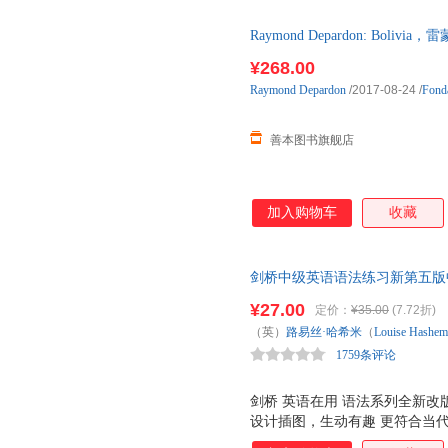
Raymond Depardon: Bol
时发货
¥268.00
Raymond
Depardon
/2017-08-24
/
Fonda
善本图书旗舰店
加入购物车
收藏
剑桥中级英语语法练习新第五版中文版(剑
)中级英语学习者中学生中考 
¥27.00
定价：
¥35.00
(7.72折)
习系列全新升级！
（英）
路易丝·哈希米
（
Louise
Hashem
1759条评论
外语教学与研究出版社
剑桥 英语在用 语法系列全新改
设计插图，生动有趣 更符合当
习等数字资源 （扫码获取） 学习体验焕然一