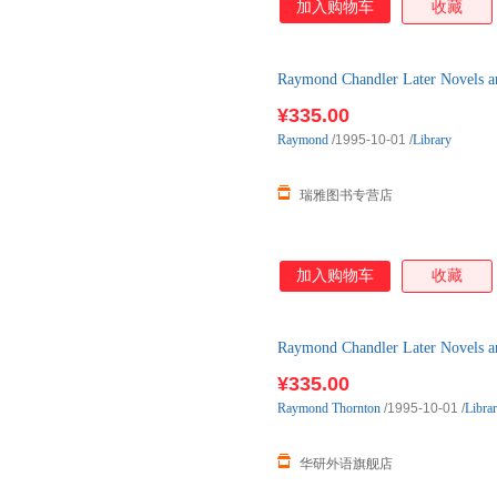
加入购物车
收藏
Grammar Series！ 全球
赢得广泛好评！ 内容实用：取材
构简明：分类解说语法点，方便
Raymond Chandler Later Nove
含初、中、高三个级别，由浅入
对开页，左页讲解语法，右页编
¥335.00
充练习针对某些语法点进行重点
Raymond
/1995-10-01
/
Library
知识，帮助读者找出薄弱环节，
按字母顺序
瑞雅图书专营店
加入购物车
收藏
Raymond Chandler Later Nove
¥335.00
Raymond
Thornton
/1995-10-01
/
Libra
华研外语旗舰店