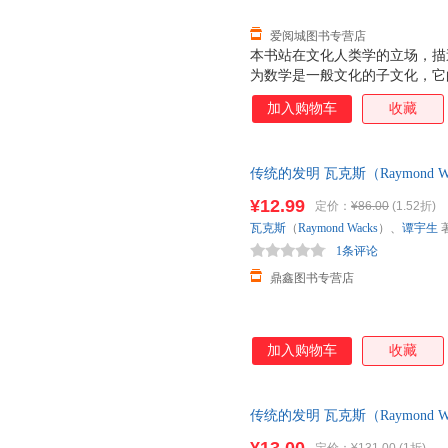
现象。
爱阅城图书专营店
本书站在文化人类学的立场，描
为数学是一般文化的子文化，它
的各个成分当成一种向量，这在
加入购物车
收藏
晰地分析和理解支配数学学科发
德一共写了两部著作，第一部著
《作为文化体系的数学》是对《
传统的发明 瓦克斯（Raymond 
处理，作者明确提出数学是一个
保证质量，此书为单本而非一套
果，同时又运用文化学的视角和
¥12.99
定价：
¥86.00
(1.52折)
一些十分重要的结论。把数学视
瓦克斯
（
Raymond
Wacks
）、
谭宇生
数学哲学观，而且能较好地解释
1条评论
现象。
鼎鑫图书专营店
加入购物车
收藏
传统的发明 瓦克斯（Raymond
质售后，支持7天无理由退换】