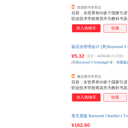
凯瑞图书专营店
目前，全世界有60多个国家引进了
职业技术学校将其作为教科书及教
机构为饭店35个重要岗位颁发A
加入购物车
收藏
最高的专业等级。中国旅游出版
见识到饭店工作的真正挑战，并
练，它将帮助你全面了解国际现
饭店业管理会计 [美]Raymond S
和管理的专业水准。
97875032202 【速开发票
¥5.32
定价：
¥235.88
(0.23折)
[美]
Raymond
S.Schmidgall
著；
美国饭
概念图书专营店
目前，全世界有60多个国家引进了
职业技术学校将其作为教科书及教
机构为饭店35个重要岗位颁发A
加入购物车
收藏
最高的专业等级。中国旅游出版
见识到饭店工作的真正挑战，并
练，它将帮助你全面了解国际现
英文原版 Raymond Chandler'
和管理的专业水准。
装漫画版 英文
¥162.60