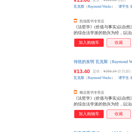
¥13.00
定价：
¥131.00
(1折)
瓦克斯
（
Raymond
Wacks
）、
谭宇生
凯瑞图书专营店
《法哲学》(价值与事实)以自
的综合法学派的勃兴为经，以法
的正义、权利的认定和保障、法
加入购物车
收藏
题为纬，编织出一片锦绣鸟瞰图
趋势展示得非常清晰准确。
传统的发明 瓦克斯（Raymond Wa
社 【速开发票，优质售后，支
¥13.40
定价：
¥266.24
(0.51折)
瓦克斯
（
Raymond
Wacks
）、
谭宇生
概念图书专营店
《法哲学》(价值与事实)以自
的综合法学派的勃兴为经，以法
的正义、权利的认定和保障、法
加入购物车
收藏
题为纬，编织出一片锦绣鸟瞰图
趋势展示得非常清晰准确。