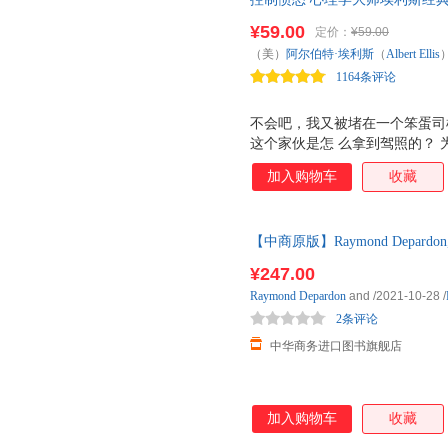
含初、中、高三个级别，由浅入
怒反应，有效控制愤怒
对开页，左页讲解语法，右页编
¥59.00
定价：
¥59.00
充练习针对某些语法点进行重点
（美）
阿尔伯特·埃利斯
（
Albert
Ellis
知识，帮助读者找出薄弱环节，
1164条评论
按字母顺序
工业出版社
不会吧，我又被堵在一个笨蛋司
这个家伙是怎 么拿到驾照的？
人无法忍受的问题?难道她不知道
加入购物车
收藏
多年，我丈夫还是不愿意把袜子
呢?难道他不知道，我也在辛苦
药味十足的问题，是不是让你觉
【中商原版】Raymond Depardo
怒是普遍存在的。如果对愤怒情
色的村庄的摄影随笔
损害：破坏人际关系，失去工作
¥247.00
力越来越大，我们所有人都有过
Raymond
Depardon
and
/2021-10-28
/
办法，既不用生气，又能坚持自
2条评论
照这本书提出的理
中华商务进口图书旗舰店
加入购物车
收藏