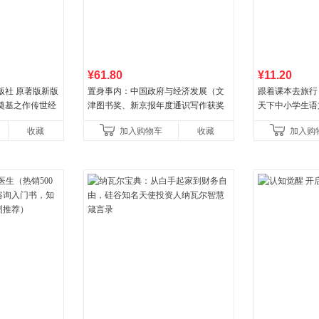
¥61.80
¥11.20
版社 原著版新版
置身事内：中国政府与经济发展（文
跟着课本去旅行
奠基之作传世经
津图书奖、新京报年度通识写作获奖
天下中小学生语
指导书目 当当自
作品，罗永浩、罗振宇、何帆、刘格
收藏
加入购物车
收藏
加入购
菘、张军、周黎安、王烁联