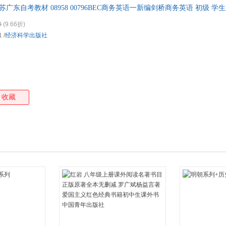
江苏广东自考教材 08958 00796BEC商务英语一新编剑桥商务英语 初级 
箱包皮
手表饰
0
(9.66折)
运动户
1
/
经济科学出版社
汽车用
食品
手机通
数码影
电脑办
收藏
大家电
家用电