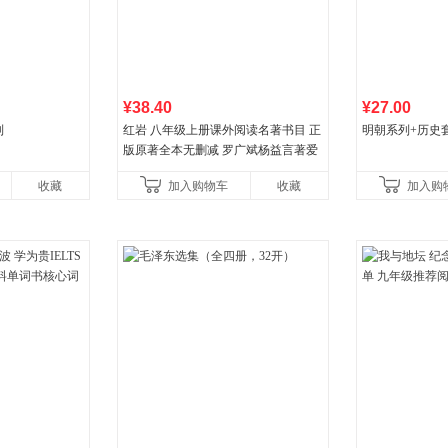
¥38.40
¥27.00
列
红岩 八年级上册课外阅读名著书目 正
明朝系列+历史
版原著全本无删减 罗广斌杨益言著爱
国主义红色经典书籍初中生课外书中
收藏
加入购物车
收藏
加入购
国青年出版社