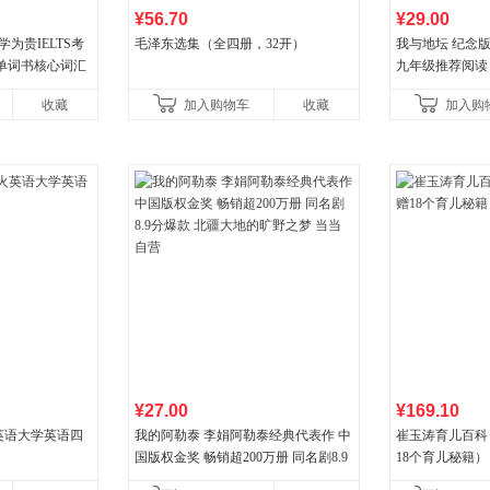
¥56.70
¥29.00
为贵IELTS考
毛泽东选集（全四册，32开）
我与地坛 纪念
单词书核心词汇
九年级推荐阅读
收藏
加入购物车
收藏
加入购
¥27.00
¥169.10
火英语大学英语四
我的阿勒泰 李娟阿勒泰经典代表作 中
崔玉涛育儿百科
国版权金奖 畅销超200万册 同名剧8.9
18个育儿秘籍）
分爆款 北疆大地的旷野之梦 当当自营