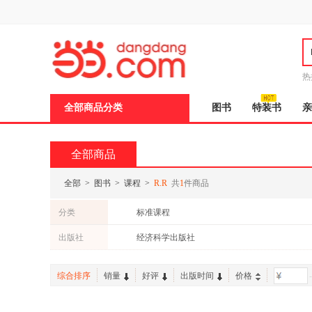
新
窗
口
打
开
无
障
热
碍
说
全部商品分类
图书
特装书
亲
明
页
面,
按
全部商品
Ctrl
加
波
全部
>
图书
>
课程
>
R.R
共
1
件商品
浪
键
分类
标准课程
打
开
出版社
经济科学出版社
导
盲
模
综合排序
销量
好评
出版时间
价格
-
式