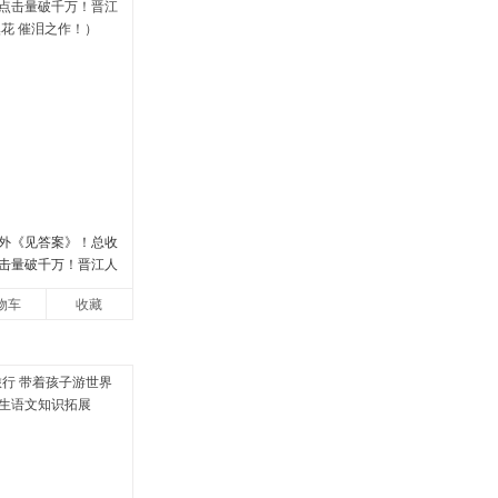
外《见答案》！总收
点击量破千万！晋江人
花 催泪之作！）
物车
收藏