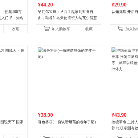
¥44.20
¥29.90
（热销500万
纳瓦尔宝典：从白手起家到财务自
认知觉醒 开启
询入门书，知名
由，硅谷知名天使投资人纳瓦尔智慧
推荐）
箴言录
收藏
加入购物车
收藏
加入购
¥38.00
¥43.90
 图说天下 国家
暮色将尽(一份诙谐坦荡的老年手记)
控糖革命 主持
荐 张萌亲测有
就可以轻盈体态