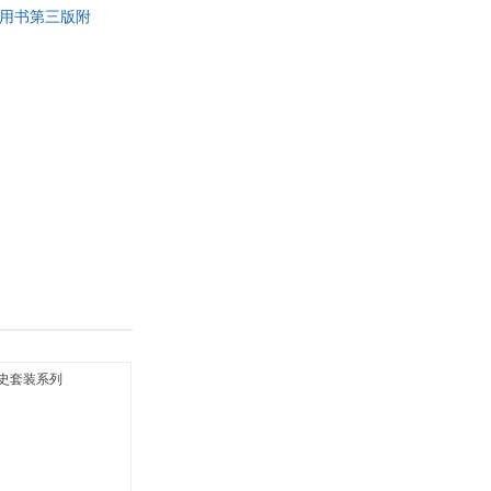
学生用书第三版附
具
品
外
品
讯
音
公
器