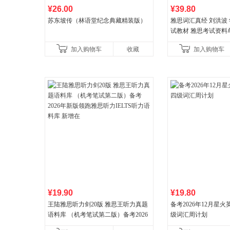
¥26.00
¥39.80
苏东坡传（林语堂纪念典藏精装版）
雅思词汇真经 刘洪波 学
试教材 雅思考试资料
书
加入购物车
收藏
加入购物车
¥19.90
¥19.80
王陆雅思听力剑20版 雅思王听力真题
备考2026年12月星
语料库 （机考笔试第二版）备考2026
级词汇周计划
年新版领跑雅思听力IELTS听力语料库