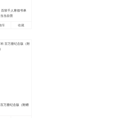
版 百班千人寒假书单
 当当自营
物车
收藏
 百万册纪念版（附赠