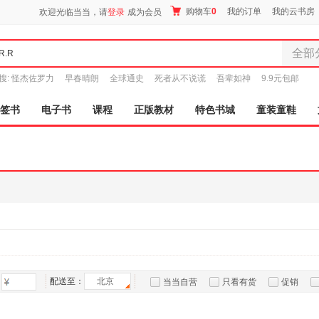
购物车
0
我的订单
我的云书房
欢迎光临当当，请
登录
成为会员
全部
全部分
搜:
怪杰佐罗力
早春晴朗
全球通史
死者从不说谎
吾辈如神
9.9元包邮
尾品汇
图书
签书
电子书
课程
正版教材
特色书城
童装童鞋
电子书
音像
影视
时尚美
母婴用
玩具
孕婴服
童装童
家居日
家具装
配送至：
北京
当当自营
只看有货
促销
服装
特卖
预售
入驻商家
鞋