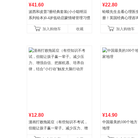
¥41.60
¥22.80
波西和皮普7册经典套装(小小聪明豆
蛤蟆先生去看心理医生
系列绘本)0-4岁低幼启蒙情绪管理习惯
册！英国经典心理咨
养成绘本，引导宝宝认识接纳情绪培
心理学家李松蔚强烈
加入购物车
收藏
加入购物车
养好品质，发现快
¥12.80
¥14.90
漫画打败拖延症（有些知识不考试，
中国最美的100个地方
但能让孩子赢一辈子。减少压力、增
地理
强自信、把握机遇、培养自律，结