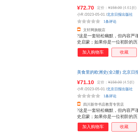
85%城市次日达，团购优惠咨询
一种美食都用一个拟人化的卡通
¥72.70
定价：
¥158.00
(4.61折)
子觉得历史枯燥乏味的刻板印象
小R
/2023-05-01
/
北京日报出版社
理解的小块信息搭配全景漫画的
1条评论
起来轻松无压力，根本
文轩网旗舰店
?这是一套轻松幽默，但内容严
史启蒙；如果你是一位初阶的历
了解跌宕起伏的欧洲历史，收获
加入购物车
收藏
明治、巧克力和曲奇饼等14种
入点，并用孩子能理解的语言介
历史，文字浅显易懂、活泼生动
美食里的欧洲史(全2册) 北京
刻记忆，为后续进行系统化的学
85%城市次日达，团购优惠咨询
一种美食都用一个拟人化的卡通
¥71.10
定价：
¥158.00
(4.5折)
子觉得历史枯燥乏味的刻板印象
小R
/2023-05-01
/
北京日报出版社
理解的小块信息搭配全景漫画的
1条评论
起来轻松无压力，根本
四川新华书店教育专营店
?这是一套轻松幽默，但内容严
史启蒙；如果你是一位初阶的历
了解跌宕起伏的欧洲历史，收获
加入购物车
收藏
明治、巧克力和曲奇饼等14种
入点，并用孩子能理解的语言介