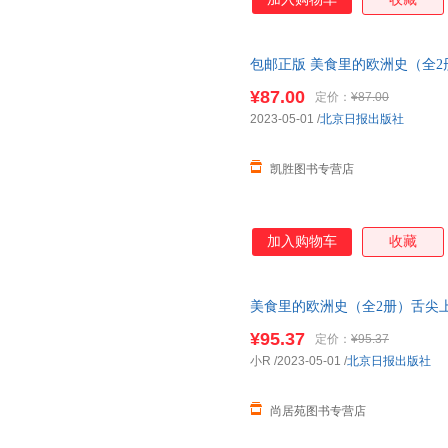
包邮正版 美食里的欧洲史（全
洲史”一堂让学渣也可以轻松学
¥87.00
定价：
¥87.00
2023-05-01
/
北京日报出版社
凯胜图书专营店
加入购物车
收藏
美食里的欧洲史（全2册）舌尖
足孩子好奇心想象力小学生三四
¥95.37
定价：
¥95.37
十正版图书 请放心下单，本店
小R
/2023-05-01
/
北京日报出版社
尚居苑图书专营店