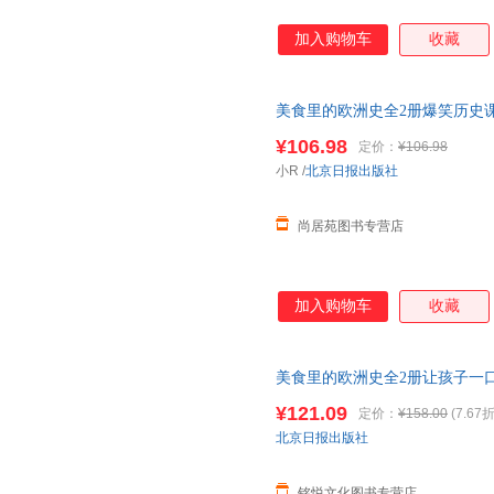
加入购物车
收藏
美食里的欧洲史全2册爆笑历史
发 包邮】 【畅销品 假一罚十
¥106.98
定价：
¥106.98
票】
小R
/
北京日报出版社
尚居苑图书专营店
加入购物车
收藏
美食里的欧洲史全2册让孩子一
生56张可爱值拉满的跨页大图7
¥121.09
定价：
¥158.00
(7.67折
北京日报出版社
铭悦文化图书专营店