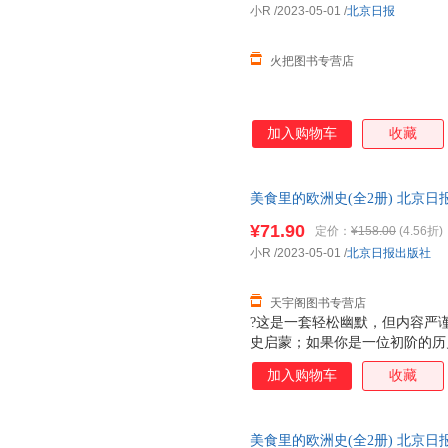
小R
/2023-05-01
/
北京日报
火把图书专营店
加入购物车
收藏
美食里的欧洲史(全2册) 北京
85%城市次日达，团购优惠咨询
¥71.90
定价：
¥158.00
(4.56折)
小R
/2023-05-01
/
北京日报出版社
天宇阁图书专营店
?这是一套轻松幽默，但内容严
史启蒙；如果你是一位初阶的历
了解跌宕起伏的欧洲历史，收获
加入购物车
收藏
明治、巧克力和曲奇饼等14种
入点，并用孩子能理解的语言介
历史，文字浅显易懂、活泼生动
美食里的欧洲史(全2册) 北京
刻记忆，为后续进行系统化的学