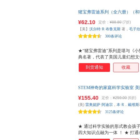
猪宝弗雷迪系列（全六册）（和
¥62.10
定价：
¥88.80
(7折)
【美】
沃尔特·R·布鲁克斯
著，
毛子
300条评论
★“猪宝弗雷迪”系列是堪与《
典名著，代表了美国儿童幻想文
等许多青少年关注的兴趣点，可
到货通知
收藏
角伸展到美国社会的各个层面、
定、勇敢等美德，是对青少年的
用拟人化的手法，将一帮动物描
STEM神奇的家庭科学实验室 
孩子的学习热情，培养孩子的科
¥155.40
定价：
¥259.00
(6折)
学性相结合，让孩子在动手实验
(美)
雷奥妮萨·阿迪宗
，
本·R．戴维斯
时展开。
3125条评论
★ 通过科学实验的形式教会孩
四大知识点融为一体 ！ ★ 打
辨能力 ； ★ 每一个章节会有