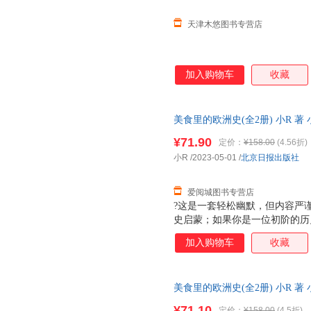
天津木悠图书专营店
加入购物车
收藏
美食里的欧洲史(全2册) 小R 
版，多仓就近发货，85%城市
¥71.90
定价：
¥158.00
(4.56折)
小R
/2023-05-01
/
北京日报出版社
爱阅城图书专营店
?这是一套轻松幽默，但内容严
史启蒙；如果你是一位初阶的历
了解跌宕起伏的欧洲历史，收获
加入购物车
收藏
明治、巧克力和曲奇饼等14种
入点，并用孩子能理解的语言介
历史，文字浅显易懂、活泼生动
美食里的欧洲史(全2册) 小R 
刻记忆，为后续进行系统化的学
货，85%城市次日达，团购优
一种美食都用一个拟人化的卡通
¥71.10
定价：
¥158.00
(4.5折)