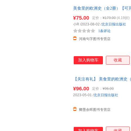
历史，文字浅显易懂、活泼生动
美食里的欧洲史（全2册）【可
刻记忆，为后续进行系统化的学
让您购物无忧
一种美食都用一个拟人化的卡通
¥75.00
定价：
¥179.00
(4.19折)
子觉得历史枯燥乏味的刻板印象
小R
/2023-08-02
/
北京日报出版社
理解的小块信息搭配全景漫画的
1条评论
起来轻松无压力，根本
河南句字图书专营店
加入购物车
收藏
【关注有礼】 美食里的欧洲史
的欧洲史”一堂让学渣也可以轻
¥96.00
定价：
¥96.00
2023-05-01
/
北京日报出版社
卿墨余晖图书专营店
加入购物车
收藏