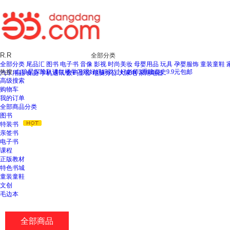
全部分类
全部分类
尾品汇
图书
电子书
音像
影视
时尚美妆
母婴用品
玩具
孕婴服饰
童装童鞋
热搜:
白狼星探险队
读红楼
学习观
好妈妈胜过好老师3
重建秦史
9.9元包邮
汽车用品
食品
手机通讯
数码影音
电脑办公
大家电
家用电器
高级搜索
购物车
我的订单
全部商品分类
图书
特装书
亲签书
电子书
课程
正版教材
特色书城
童装童鞋
文创
毛边本
全部商品