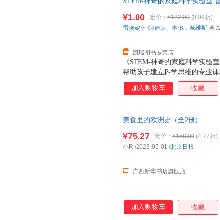
STEM-神奇的家庭科学实验室 
刻记忆，为后续进行系统化的学
【速开发票，优质售后，支持7
一种美食都用一个拟人化的卡通
¥1.00
定价：
¥122.00
(0.09折)
子觉得历史枯燥乏味的刻板印象
雷奥妮萨·阿迪宗
、
本·R．戴维斯
著
/
理解的小块信息搭配全景漫画的
起来轻松无压力，根本
凯瑞图书专营店
《STEM-神奇的家庭科学实
帮助孩子建立科学思维的专业课
课教材：《为什么科学很重要》
加入购物车
收藏
实验、37件实验工具、26个知
验操作方法，还有安全环保的实
的STEM教育经验，将STEM
美食里的欧洲史（全2册）
讨论，实验操作，实验总结，帮
辑思考能力和解决问题的能力。
¥75.27
定价：
¥158.00
(4.77折)
小R
/2023-05-01
/
北京日报
广西新华书店旗舰店
加入购物车
收藏