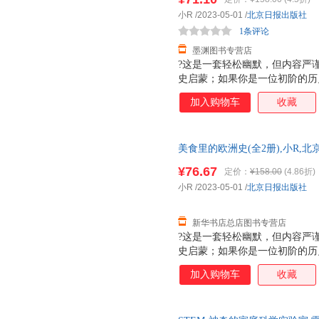
子觉得历史枯燥乏味的刻板印象
小R
/2023-05-01
/
北京日报出版社
理解的小块信息搭配全景漫画的
1条评论
起来轻松无压力，根本
墨渊图书专营店
?这是一套轻松幽默，但内容严
史启蒙；如果你是一位初阶的历
了解跌宕起伏的欧洲历史，收获
加入购物车
收藏
明治、巧克力和曲奇饼等14种
入点，并用孩子能理解的语言介
历史，文字浅显易懂、活泼生动
美食里的欧洲史(全2册),小R
刻记忆，为后续进行系统化的学
图书 正规发票 多仓就近发货 
一种美食都用一个拟人化的卡通
¥76.67
定价：
¥158.00
(4.86折)
13284178503
子觉得历史枯燥乏味的刻板印象
小R
/2023-05-01
/
北京日报出版社
理解的小块信息搭配全景漫画的
起来轻松无压力，根本
新华书店总店图书专营店
?这是一套轻松幽默，但内容严
史启蒙；如果你是一位初阶的历
了解跌宕起伏的欧洲历史，收获
加入购物车
收藏
明治、巧克力和曲奇饼等14种
入点，并用孩子能理解的语言介
历史，文字浅显易懂、活泼生动