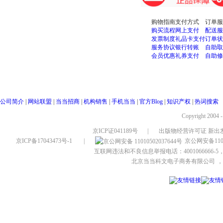
购物指南
支付方式
订单服
购买流程
网上支付
配送服
发票制度
礼品卡支付
订单状
服务协议
银行转账
自助取
会员优惠
礼券支付
自助修
公司简介
|
网站联盟
|
当当招商
|
机构销售
|
手机当当
|
官方Blog
|
知识产权
|
热词搜索
Copyright 2004 
京ICP证041189号
|
出版物经营许可证 新出发
京ICP备17043473号-1
|
京公网安备1101
互联网违法和不良信息举报电话：4001066666-5，
北京当当科文电子商务有限公司
，