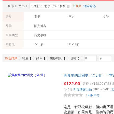
全部
>
图书
>
出版社：
北京日报出版社
>
R.R
清除筛选
分类
童书
历史
文学
亲子/家教
品牌
阳光博客
百科类型
历史读物
年龄段
7-10岁
11-14岁
综合排序
销量
好评
出版时间
价格
-
美食里的欧洲史（全2册） 一堂
全景漫画再现14个国家的前世今
¥122.90
定价：
¥158.00
(7.78折
节点，14种常见美食带你“津津有
小R 著
阳光博客出品
/2023-05-01
/
736条评论
这是一套轻松幽默，但内容严谨
史启蒙；如果你是一位初阶的历