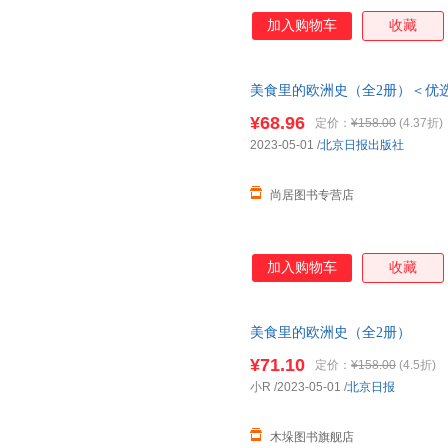
了解跌宕起伏的欧洲历史，收获
加入购物车
收藏
明治、巧克力和曲奇饼等14种
入点，并用孩子能理解的语言介
历史，文字浅显易懂、活泼生动
美食里的欧洲史（全2册）＜优选
刻记忆，为后续进行系统化的学
一种美食都用一个拟人化的卡通
¥68.96
定价：
¥158.00
(4.37折)
子觉得历史枯燥乏味的刻板印象
2023-05-01
/
北京日报出版社
理解的小块信息搭配全景漫画的
起来轻松无压力，根
尚居图书专营店
加入购物车
收藏
美食里的欧洲史（全2册）
¥71.10
定价：
¥158.00
(4.5折)
小R
/2023-05-01
/
北京日报
木垛图书旗舰店