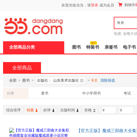
新
购物车
欢迎光临当当，请
登录
成为会员
窗
口
打
开
无
障
热搜:
金蟾大
碍
边带走
耶路
说
全部商品分类
图书
特装书
亲签书
电子书
明
页
面,
按
全部商品
Ctrl
加
波
全部
>
图书
>
出版社：
山东美术出版社
>
R.R
清除筛选
浪
键
分类
童书
中小学用书
考试
打
开
导
综合排序
销量
好评
出版时间
价格
-
盲
模
式
【官方正版】魔戒三部曲大全集
减版原文全译魔戒传奇双塔奇谋