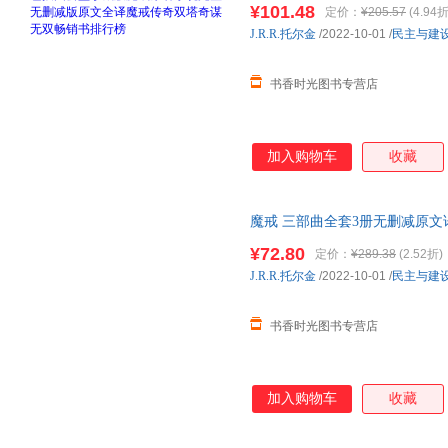
¥101.48
定价：
¥205.57
(4.94折
籍为准】
J.R.R.托尔金
/2022-10-01
/
民主与建
书香时光图书专营店
加入购物车
收藏
魔戒 三部曲全套3册无删减原文
著奇幻史诗小说魔戒书霍比特人
¥72.80
定价：
¥289.38
(2.52折)
内书籍为准】
J.R.R.托尔金
/2022-10-01
/
民主与建
书香时光图书专营店
加入购物车
收藏