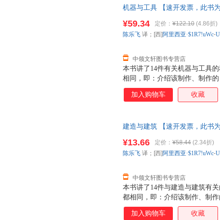
机器与工具 【速开发票，此书
¥59.34
定价：
¥122.10
(4.86折)
陈乐飞
译；[西]
阿里西亚·$1R7!uWc
-
U
中领文轩图书专营店
本书讲了14件有关机器与工具
相同，即：介绍该制作、制作的
或工具明细单，最后会就“你知
加入购物车
收藏
建造与建筑 【速开发票，此书
¥13.66
定价：
¥58.44
(2.34折)
陈乐飞
译；[西]
阿里西亚·$1R7!uWc
-
U
中领文轩图书专营店
本书讲了14件与建造与建筑有
都相同，即：介绍该制作、制作
料或工具明细单，最后会就“你
加入购物车
收藏
识。