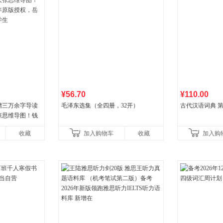
¥56.70
¥110.00
赠三万余字导读
毛泽东选集（全四册，32开）
古代汉语词典 第
张思维导图！钱
年原版授权，岳麓
收藏
加入购物车
收藏
加入购
生