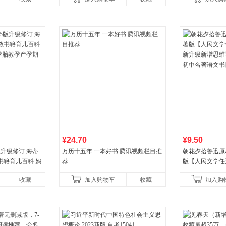
¥24.70
¥9.50
版升级修订 海蒂
万历十五年 一本好书 腾讯视频栏目推
朝花夕拾鲁迅原
书籍育儿百科 妈
荐
版【人民文学任
胎教孕产孕期保
升级新增思维导
收藏
加入购物车
收藏
加入购
中名著语文书目