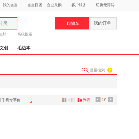
我的当当
当当拼团
企业采购
客户服务
切换无障碍
分类
我的订单
购物车
类
元包邮
高级搜索
文创
毛边本
批量搜索
妆
品
饰
手机专享价
大图
列表
1
/1
鞋
用
饰