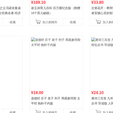
¥169.10
¥33.80
论之父冯诺依曼成
崔玉涛育儿百科 百万册纪念版（附赠
次第花开：希阿
士经典名著 经济
18个育儿秘籍）
者安顿心灵的智
诡计策略书籍
收藏
加入购物车
收藏
加入购
¥18.00
¥24.10
道德经 庄子 老子 列子 周易参同契 太
唐诗三百首 九
平经 抱朴子内篇
丛书 导读版 人
收藏
加入购物车
收藏
加入购