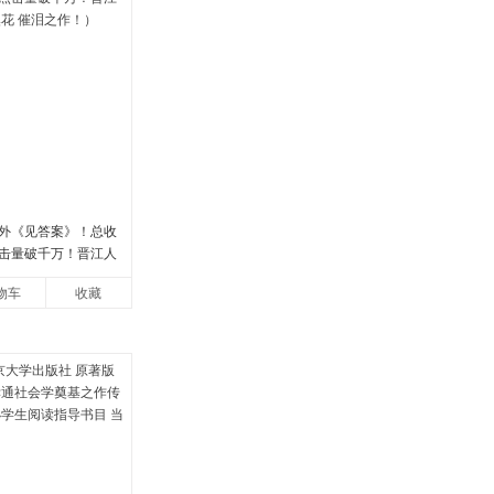
外《见答案》！总收
点击量破千万！晋江人
花 催泪之作！）
物车
收藏