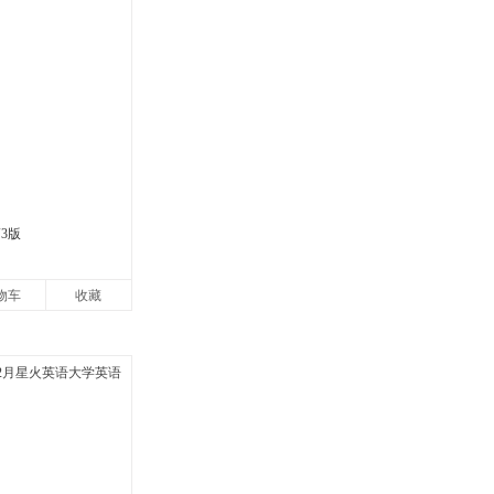
3版
物车
收藏