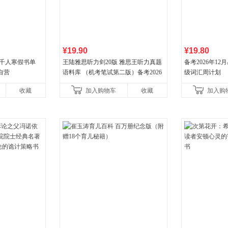
¥19.90
¥19.80
班千人寒假书单
王陆雅思听力剑20版 雅思王听力真题
备考2026年1
自营
语料库 （机考笔试第二版）备考2026
级词汇周计划
年新版领跑雅思听力IELTS听力语料库
收藏
加入购物车
收藏
加入购
新增在