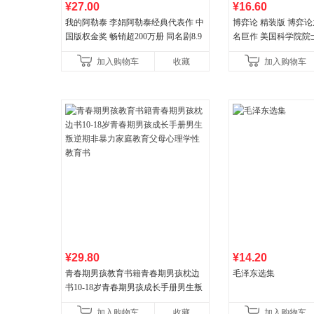
¥27.00
¥16.60
我的阿勒泰 李娟阿勒泰经典代表作 中
博弈论 精装版 博弈
国版权金奖 畅销超200万册 同名剧8.9
名巨作 美国科学院院
分爆款 北疆大地的旷野之梦 当当自营
理论经济学博弈论的
加入购物车
收藏
加入购物车
¥29.80
¥14.20
青春期男孩教育书籍青春期男孩枕边
毛泽东选集
书10-18岁青春期男孩成长手册男生叛
逆期非暴力家庭教育父母心理学性教
加入购物车
收藏
加入购物车