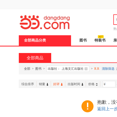
新
窗
口
打
开
无
障
热
碍
说
全部商品分类
图书
特装书
亲
明
页
面,
按
全部商品
Ctrl
加
波
全部
>
图书
>
出版社：
上海文汇出版社
>
R.R
清除筛选
浪
键
打
综合排序
销量
好评
出版时间
价格
-
开
导
盲
模
抱歉，没
式
返回上一