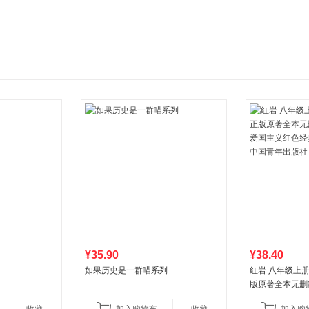
箱包皮
手表饰
运动户
汽车用
食品
手机通
数码影
电脑办
大家电
家用电
¥35.90
¥38.40
如果历史是一群喵系列
红岩 八年级上
版原著全本无删
国主义红色经典