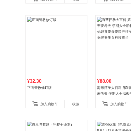
育书
¥32.30
¥88.00
正面管教修订版
海蒂怀孕大百科 第5
麦考夫 孕期大全胎教
妈育婴母婴喂养怀孕
加入购物车
收藏
加入购物车
健养生百科读物当