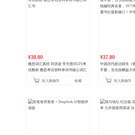
¥39.80
¥37.80
雅思词汇真经 刘洪波 学为贵IELTS考
中国历代政治得失（
试教材 雅思考试资料单词书核心词汇
手册，当当加赠超大
书
穆经典名著，1977
加入购物车
收藏
加入购物车
书社最新修订！中学