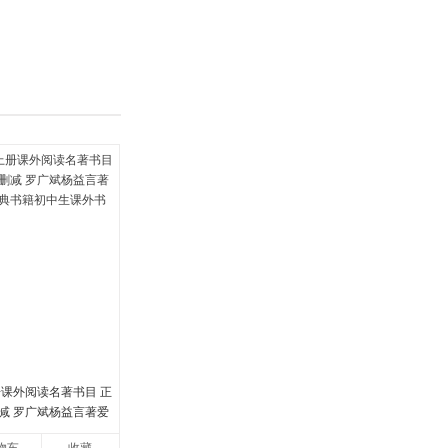
具
品
外
品
讯
音
公
器
册课外阅读名著书目 正
减 罗广斌杨益言著爱
书籍初中生课外书中