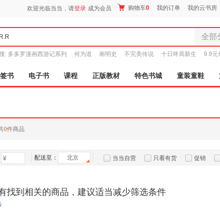
购物车
0
我的订单
我的云书房
欢迎光临当当，请
登录
成为会员
全部
全部分
搜:
多多罗漫画西游记系列
何为道
南明史
不完美传说
十日终焉新生
9.9
尾品汇
图书
签书
电子书
课程
正版教材
特色书城
童装童鞋
电子书
音像
影视
时尚美
共
0
件商品
母婴用
玩具
配送至：
北京
孕婴服
当当自营
只看有货
促销
童装童
特卖
预售
入驻商家
家居日
有找到相关的商品，建议适当减少筛选条件
家具装
步
服装
鞋