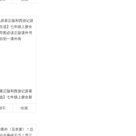
著正版和西游记原著
选】七年级上册全新
图必读正版课外书初
物车
收藏
初一课外阅