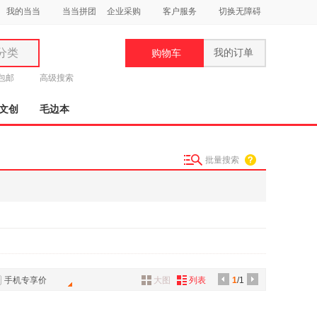
我的当当
当当拼团
企业采购
客户服务
切换无障碍
分类
我的订单
购物车
类
元包邮
高级搜索
文创
毛边本
批量搜索
妆
品
饰
鞋
用
饰
手机专享价
大图
列表
1
/1