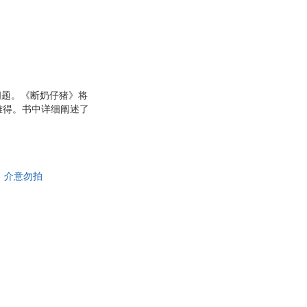
具
品
外
品
讯
问题。《断奶仔猪》将
难得。书中详细阐述了
音
 自由采食 消化生理
公
相关领域的知名专家撰
，
器
，介意勿拍