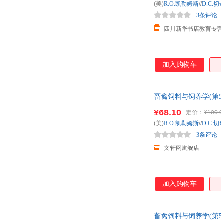
(美)
R.O.凯勒姆斯
//
D.C.
3条评论
四川新华书店教育专
加入购物车
畜禽饲料与饲养学(第
优惠咨询在线客服！
¥68.10
定价：
¥100.
(美)
R.O.凯勒姆斯
//
D.C.
3条评论
文轩网旗舰店
加入购物车
畜禽饲料与饲养学(第