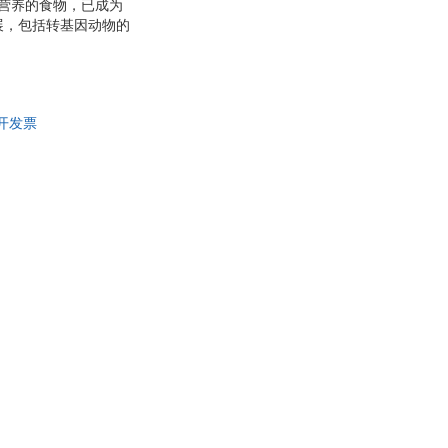
营养的食物，已成为
展，包括转基因动物的
产体系和环境的影响，
体系和饲料原料利用
可开发票