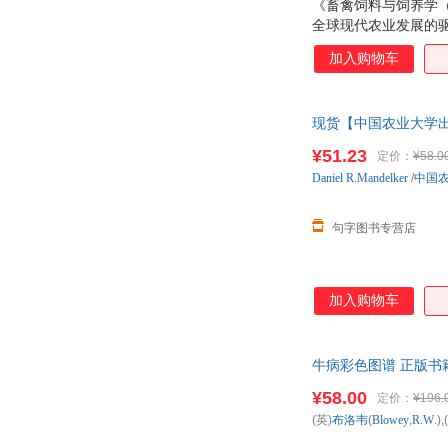
《畜禽饲料与饲养学
全球现代农业发展的
发展以及对环境的关
加入购物车
已变得越来越重要。
方面的基本知识。 国
现货【中国农业大学出版
¥51.23
定价：
¥58.0
Daniel
R.Mandelker
/
中国
句字图书专营店
加入购物车
牛病彩色图谱 正版书
¥58.00
定价：
¥196.
(英)
布洛韦
(
Blowey
,
R.W
.)