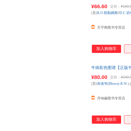
客服！
¥66.60
定价：
¥100.
(美)
R.O.凯勒姆斯
//
D.C.
天宇阁图书专营店
加入购物车
牛病彩色图谱【正版
¥80.00
定价：
¥240.
(英)
布洛韦
(
Blowey
,
R.W
.)
丹纳赫图书专营店
加入购物车