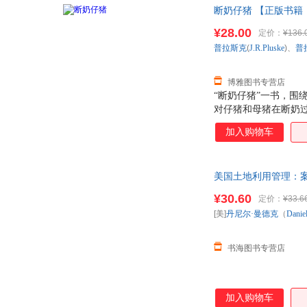
断奶仔猪 【正版书籍
¥28.00
定价：
¥136.
普拉斯克
(
J.R.Pluske
)、
普
博雅图书专营店
“断奶仔猪”一书，
对仔猪和母猪在断奶
围绕断奶过程所涉及的
加入购物车
小肠完整性的调节 
写而成，并由中国农
美国土地利用管理：案
¥30.60
定价：
¥33.6
[美]
丹尼尔·曼德克
（
Danie
书海图书专营店
加入购物车