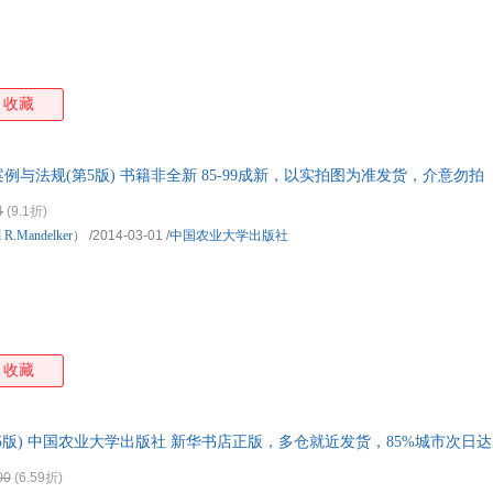
收藏
与法规(第5版) 书籍非全新 85-99成新，以实拍图为准发货，介意勿拍
4
(9.1折)
l
R.Mandelker
）
/2014-03-01
/
中国农业大学出版社
收藏
5版) 中国农业大学出版社 新华书店正版，多仓就近发货，85%城市次日
00
(6.59折)