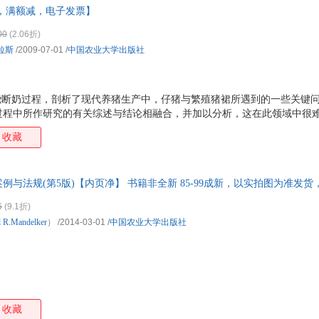
，满额减，电子发票】
箱包皮
手表饰
00
(2.06折)
运动户
拉斯
/2009-07-01
/
中国农业大学出版社
汽车用
食品
手机通
围绕断奶过程，剖析了现代养猪生产中，仔猪与繁殖猪裙所遇到的一些关键
过程中所作研究的有关综述与结论相融合，并加以分析，这在此领域中很
数码影
问题 如断奶仔猪的生长 断奶前的营养管理 与断奶有关的行为变化与适应
电脑办
收藏
断奶后的肠道微生物及腹泻病变等。《断奶仔猪》各章节都由来自世界范围
大家电
业部饲料工业中心，国家饲料工程技术研究中心的专家学者组织翻译申校
家用电
例与法规(第5版)【内页净】 书籍非全新 85-99成新，以实拍图为准发货
6
(9.1折)
l
R.Mandelker
）
/2014-03-01
/
中国农业大学出版社
收藏