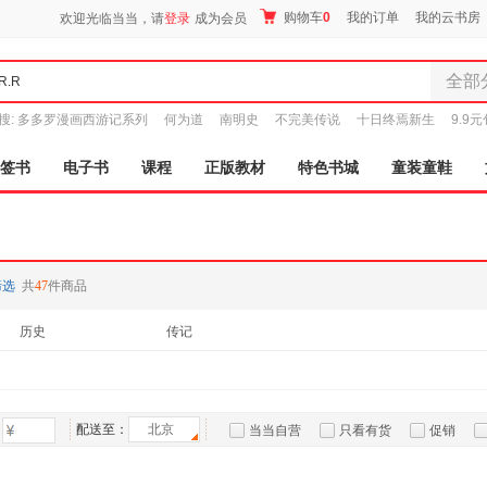
购物车
0
我的订单
我的云书房
欢迎光临当当，请
登录
成为会员
全部
全部分
搜:
多多罗漫画西游记系列
何为道
南明史
不完美传说
十日终焉新生
9.9
尾品汇
图书
签书
电子书
课程
正版教材
特色书城
童装童鞋
电子书
音像
影视
时尚美
筛选
共
47
件商品
母婴用
玩具
历史
传记
孕婴服
童装童
家居日
家具装
配送至：
北京
当当自营
只看有货
促销
服装
特卖
预售
入驻商家
鞋