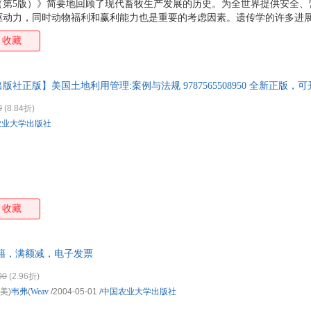
（第5版）》简要地回顾了现代畜牧生产发展的历史。为全世界提供安全、
驱动力，同时动物福利和赢利能力也是重要的考虑因素。遗传学的许多进
注，已经对畜禽生产者产生了冲击。更好地理解畜禽饲养和管理对畜牧生
收藏
《畜禽饲料与饲养学（第5版）》将为读者提供有关动物营养学、畜牧生产
家重大出版工程项目
社正版】美国土地利用管理:案例与法规 9787565508950 全新正版，
0
(8.84折)
农业大学出版社
收藏
籍，满额减，电子发票
00
(2.96折)
,(美)
韦弗
(
Weav
/2004-05-01
/
中国农业大学出版社