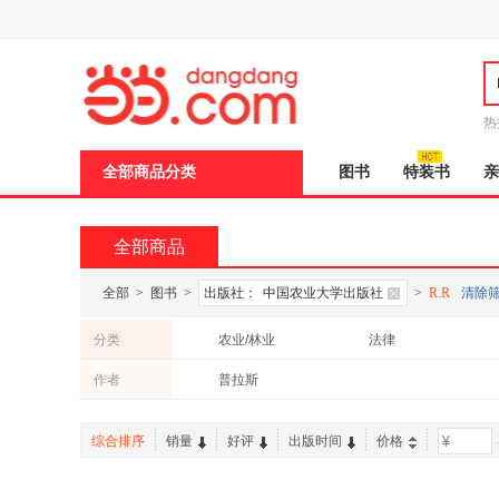
新
窗
口
打
开
无
障
热
碍
说
全部商品分类
图书
特装书
亲
明
页
面,
按
全部商品
Ctrl
加
波
全部
>
图书
>
出版社：
中国农业大学出版社
>
R.R
清除
浪
键
分类
农业/林业
法律
打
开
作者
普拉斯
导
盲
模
综合排序
销量
好评
出版时间
价格
-
式