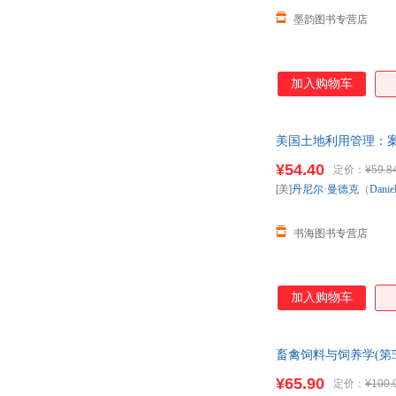
墨韵图书专营店
加入购物车
美国土地利用管理：案例
¥54.40
定价：
¥59.8
[美]
丹尼尔·曼德克
（
Danie
书海图书专营店
加入购物车
畜禽饲料与饲养学(第
客服！
¥65.90
定价：
¥100.