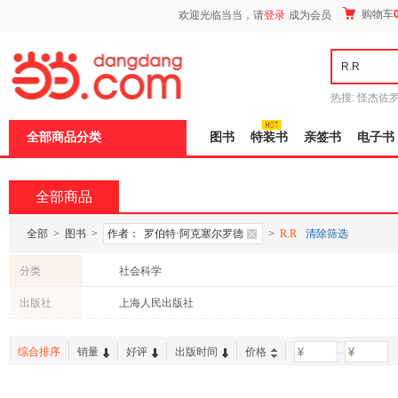
新
购物车
欢迎光临当当，请
登录
成为会员
窗
口
打
开
无
障
热搜:
怪杰佐
碍
谎
吾辈如神
说
全部商品分类
图书
特装书
亲签书
电子书
明
页
面,
按
全部商品
Ctrl
加
波
全部
>
图书
>
作者：
罗伯特·阿克塞尔罗德
>
R.R
清除筛选
浪
键
分类
社会科学
打
开
出版社
上海人民出版社
导
盲
模
综合排序
销量
好评
出版时间
价格
-
式