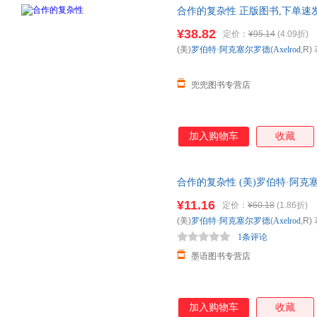
合作的复杂性 正版图书,下单速
¥38.82
定价：
¥95.14
(4.09折)
(美)
罗伯特·阿克塞尔罗德
(
Axelrod
,R) 
兜兜图书专营店
加入购物车
收藏
合作的复杂性 (美)罗伯特·阿克塞尔
【可开电子发票】 正版旧书，
¥11.16
定价：
¥60.18
(1.86折)
(美)
罗伯特·阿克塞尔罗德
(
Axelrod
,R) 
1条评论
墨语图书专营店
加入购物车
收藏