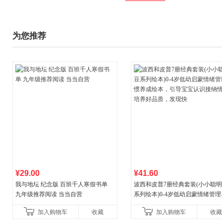
为您推荐
¥29.00
¥41.60
我与地坛 纪念版 百班千人寒假书单
波西和皮普7册经典套装(小小聪
九年级推荐阅读 当当自营
系列绘本)0-4岁低幼启蒙情绪管
养成绘本，引导宝宝认识接纳情
加入购物车
收藏
加入购物车
收藏
养好品质，发现快