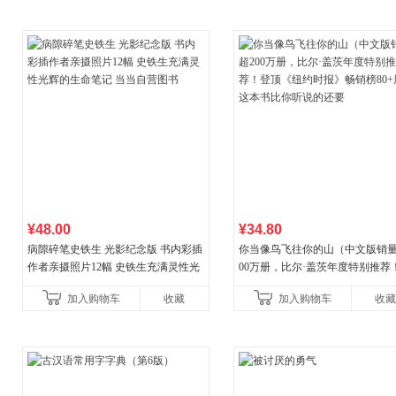
¥48.00
¥34.80
病隙碎笔史铁生 光影纪念版 书内彩插
你当像鸟飞往你的山（中文版销量
作者亲摄照片12幅 史铁生充满灵性光
00万册，比尔·盖茨年度特别推荐
辉的生命笔记 当当自营图书
顶《纽约时报》畅销榜80+周，这
加入购物车
收藏
加入购物车
收藏
比你听说的还要