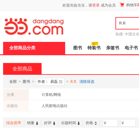
新
购物车
欢迎光临当当，请
登录
成为会员
窗
口
打
开
无
障
热搜:
中国文
碍
者从不说谎
说
全部商品分类
图书
特装书
亲签书
电子书
明
页
面,
按
全部商品
Ctrl
加
波
全部
>
图书
>
作者：
易磊
>
R.R
清除筛选
浪
键
分类
计算机/网络
打
开
出版社
人民邮电出版社
导
盲
模
综合排序
销量
好评
出版时间
价格
-
式