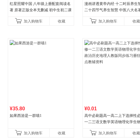
红星照耀中国 八年级上册配套阅读名
漫画讲透黄帝内经 十二时辰养生
著 原著正版全本无删减 初中生初二课
二十四节气养生智慧 中医八大名
外阅读
一养生图解 皇帝内经漫画版原版
加入购物车
收藏
加入购物车
收藏
¥35.80
¥0.01
如果西游是一群喵1
高中必刷题高一高二上下选择性
一二三语文数学英语物理化学生
治历史地理人教版同步练习册狂k
加入购物车
收藏
加入购物车
收藏
教辅资料