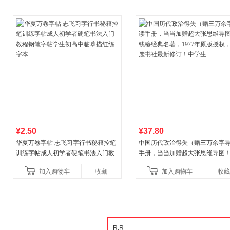
¥2.50
¥37.80
华夏万卷字帖 志飞习字行书秘籍控笔
中国历代政治得失（赠三万余字
训练字帖成人初学者硬笔书法入门教
手册，当当加赠超大张思维导图
程钢笔字帖学生初高中临摹描红练字
穆经典名著，1977年原版授权，
加入购物车
收藏
加入购物车
收藏
本
书社最新修订！中学生