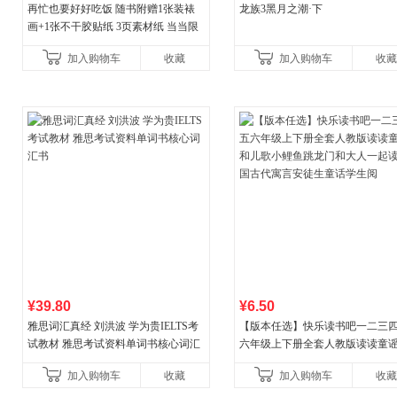
再忙也要好好吃饭 随书附赠1张装裱
龙族3黑月之潮·下
画+1张不干胶贴纸 3页素材纸 当当限
量专享
加入购物车
收藏
加入购物车
收藏
¥39.80
¥6.50
雅思词汇真经 刘洪波 学为贵IELTS考
【版本任选】快乐读书吧一二三
试教材 雅思考试资料单词书核心词汇
六年级上下册全套人教版读读童
书
儿歌小鲤鱼跳龙门和大人一起读
加入购物车
收藏
加入购物车
收藏
古代寓言安徒生童话学生阅